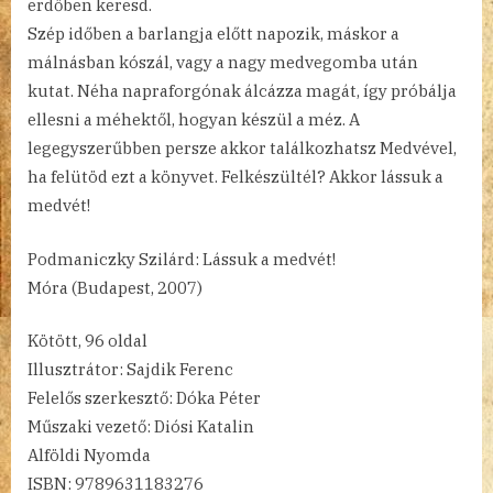
erdőben keresd.
Szép időben a barlangja előtt napozik, máskor a
málnásban kószál, vagy a nagy medvegomba után
kutat. Néha napraforgónak álcázza magát, így próbálja
ellesni a méhektől, hogyan készül a méz. A
legegyszerűbben persze akkor találkozhatsz Medvével,
ha felütöd ezt a könyvet. Felkészültél? Akkor lássuk a
medvét!
Podmaniczky Szilárd: Lássuk a medvét!
Móra (Budapest, 2007)
Kötött, 96 oldal
Illusztrátor: Sajdik Ferenc
Felelős szerkesztő: Dóka Péter
Műszaki vezető: Diósi Katalin
Alföldi Nyomda
ISBN: 9789631183276