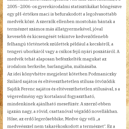
2005–2006-os gyerekirodalmi statisztikákat böngészve
egy pH-értékes maci is befurakodott a legolvasottabb
medvék közé. A szerzők ellenben mostohán bántak a
természet számos más állatgyermekével, jóval
kevesebb és kicsengését tekintve kedvezőtlenebb
felhangú történetek születtek például a kecskéről, a
tengeri uborkáról vagy a csíkos fejű nyári poszátáról. A
medvék tehát alaposan befészkelték magukat az
irodalom berkeibe, barlangjába, málnásába.
Az idei könyvhétre megjelent kötetben Podmaniczky
Szilárd sajátos és eltéveszthetetlen stílusa ötvöződik
Sajdik Ferenc sajátos és eltéveszthetetlen stílusával, s a
végeredmény egy kortalanul fogyasztható,
mindenkinek ajánlható mesefüzér. A szerző ebben
igazán nagy, a rövid, csattanóval végződő novellákban.
Hőse, az erdő legerősebbike, Medve úgy véli „a
medveésszel nem takarékoskodott a természet”. Ez a