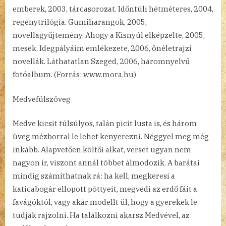
emberek, 2003, tárcasorozat. Időntúli hétméteres, 2004,
regénytrilógia. Gumiharangok, 2005,
novellagyűjtemény. Ahogy a Kisnyúl elképzelte, 2005,
mesék. Idegpályáim emlékezete, 2006, önéletrajzi
novellák. Láthatatlan Szeged, 2006, háromnyelvű
fotóalbum. (Forrás: www.mora.hu)
Medvefülszöveg
Medve kicsit túlsúlyos, talán picit lusta is, és három
üveg mézborral le lehet kenyerezni. Néggyel meg még
inkább. Alapvetően költői alkat, verset ugyan nem
nagyon ír, viszont annál többet álmodozik. A barátai
mindig számíthatnak rá: ha kell, megkeresi a
katicabogár ellopott pöttyeit, megvédi az erdő fáit a
favágóktól, vagy akár modellt ül, hogy a gyerekek le
tudják rajzolni. Ha találkozni akarsz Medvével, az