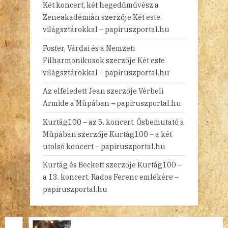
Két koncert, két hegedűművész a
Zeneakadémián
szerzője
Két este
világsztárokkal – papiruszportal.hu
Foster, Várdai és a Nemzeti
Filharmonikusok
szerzője
Két este
világsztárokkal – papiruszportal.hu
Az elfeledett Jean
szerzője
Vérbeli
Armide a Müpában – papiruszportal.hu
Kurtág100 – az 5. koncert. Ősbemutató a
Müpában
szerzője
Kurtág100 – a két
utolsó koncert – papiruszportal.hu
Kurtág és Beckett
szerzője
Kurtág100 –
a 13. koncert. Rados Ferenc emlékére –
papiruszportal.hu