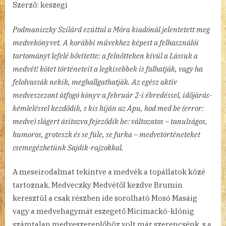
Szerző: keszegi
Podmaniczky Szilárd ezúttal a Móra kiadónál jelentetett meg
medvekönyvet. A korábbi művekhez képest a felhasználói
tartományt lefelé bővítette: a felnőtteken kívül a Lássuk a
medvét! kötet történeteit a legkisebbek is falhatják, vagy ha
felolvassák nekik, meghallgathatják. Az egész aktív
medveszezont átfogó könyv a február 2-i ébredéssel, időjárás-
kémleléssel kezdődik, s kis híján az Apu, hod med be (error:
medve) slágert ásítozva fejeződik be: változatos – tanulságos,
humoros, groteszk és se füle, se farka – medvetörténeteket
csemegézhetünk Sajdik-rajzokkal.
A meseirodalmat tekintve a medvék a topállatok közé
tartoznak, Medveczky Medvétől kezdve Brumin
keresztül a csak részben ide sorolható Mosó Masáig
vagy a medvehagymát eszegető Micimackó-klónig
számtalan medveszereplőhöz volt már szerencsénk, s a