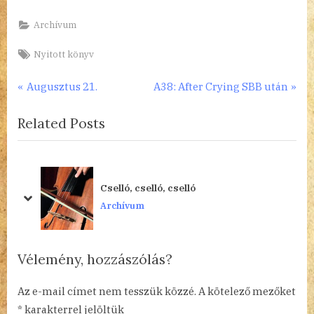
Archívum
Tags:
Nyitott könyv
Bejegyzés
P
N
Augusztus 21.
A38: After Crying SBB után
r
e
navigáció
Related Posts
e
x
v
t
i
P
o
o
Cselló, cselló, cselló
u
s
prev
next
Archívum
s
t
P
:
o
Vélemény, hozzászólás?
s
t
Az e-mail címet nem tesszük közzé.
A kötelező mezőket
:
*
karakterrel jelöltük