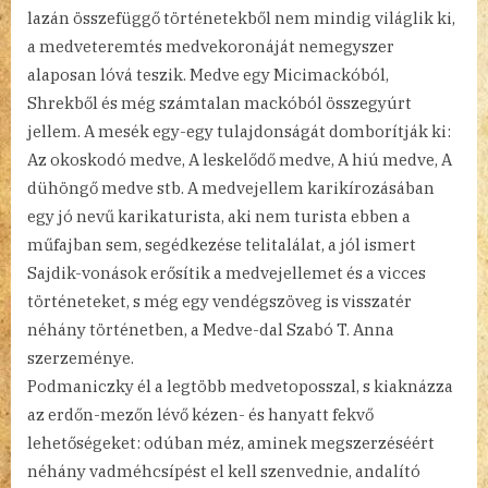
lazán összefüggő történetekből nem mindig világlik ki,
a medveteremtés medvekoronáját nemegyszer
alaposan lóvá teszik. Medve egy Micimackóból,
Shrekből és még számtalan mackóból összegyúrt
jellem. A mesék egy-egy tulajdonságát domborítják ki:
Az okoskodó medve, A leskelődő medve, A hiú medve, A
dühöngő medve stb. A medvejellem karikírozásában
egy jó nevű karikaturista, aki nem turista ebben a
műfajban sem, segédkezése telitalálat, a jól ismert
Sajdik-vonások erősítik a medvejellemet és a vicces
történeteket, s még egy vendégszöveg is visszatér
néhány történetben, a Medve-dal Szabó T. Anna
szerzeménye.
Podmaniczky él a legtöbb medvetoposszal, s kiaknázza
az erdőn-mezőn lévő kézen- és hanyatt fekvő
lehetőségeket: odúban méz, aminek megszerzéséért
néhány vadméhcsípést el kell szenvednie, andalító