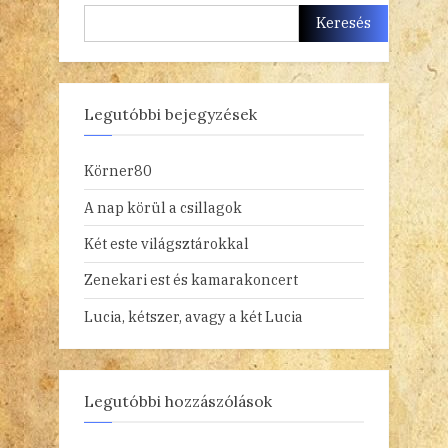
Keresés
Legutóbbi bejegyzések
Körner80
A nap körül a csillagok
Két este világsztárokkal
Zenekari est és kamarakoncert
Lucia, kétszer, avagy a két Lucia
Legutóbbi hozzászólások