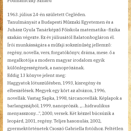
Podmaniczky Szilárd
július 24-én született Cegléden.
Tanulmányait a Budapesti Műszaki Egyetemen és a
Juhász Gyula Tanárképző Főiskola matematika–fizika
szakán végezte. Ez év júliusától Balatonbogláron él.
Írói munkásságára a műfaji sokszínűség jellemző:
regény, novella, vers, forgatókönyv, dráma, mese. ő a
megalkotója a modern magyar irodalom egyik
különlegességének, a nanoprózának.
Eddig 13 könyve jelent meg:
Haggyatok lótuszülésben, 1993, kisregény és
elbeszélések. Megyek egy kört az alvázon, 1996,
novellák. Vastag Sapka, 1998, tárcanovellák. Képlapok a
barlangszájból, 1999, nanoprózák. „…hidraulikus
menyasszony…”, 2000, versek. Két kézzel búcsúzik a
leopárd, 2001, regény. Teljes hasonulás, 2002,
gyermektörténetek Csoszó Gabriella fotóihoz. Feltétlen