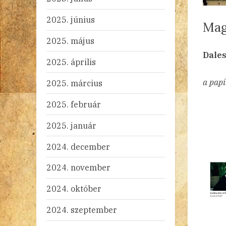
2025. június
Mag
2025. május
By
Po
ad
20
Ni
Dale
2025. április
on
a papi
2025. március
2025. február
2025. január
2024. december
2024. november
2024. október
2024. szeptember