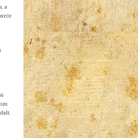
, a
bször
ó
ai
rom
dalt.