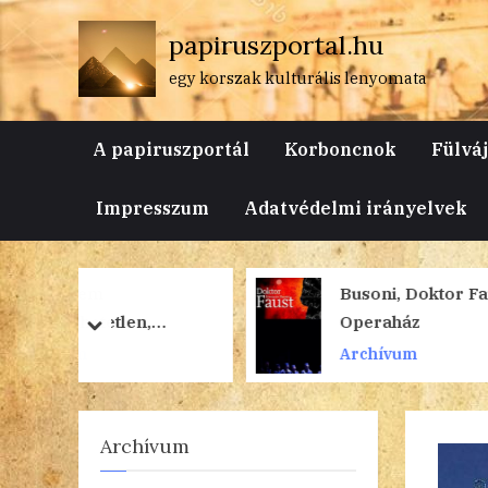
Skip
papiruszportal.hu
to
content
egy korszak kulturális lenyomata
A papiruszportál
Korboncnok
Fülvá
Impresszum
Adatvédelmi irányelvek
Busoni, Doktor Faust,
n,
Operaház
prev
next
atatlan”
Archívum
Archívum