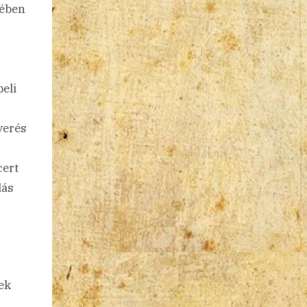
nében
eli
verés
cert
dás
ek