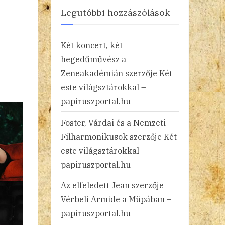
Legutóbbi hozzászólások
Két koncert, két
hegedűművész a
Zeneakadémián
szerzője
Két
este világsztárokkal –
papiruszportal.hu
Foster, Várdai és a Nemzeti
Filharmonikusok
szerzője
Két
este világsztárokkal –
papiruszportal.hu
Az elfeledett Jean
szerzője
Vérbeli Armide a Müpában –
papiruszportal.hu