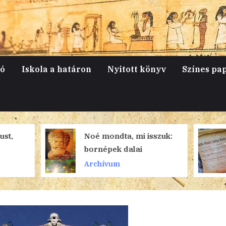
jó
Iskola a határon
Nyitott könyv
Színes pa
Noé mondta, mi isszuk:
Stille Nacht! –
bornépek dalai
legismertebb
karácsonyi é
Archívum
Archívum
története