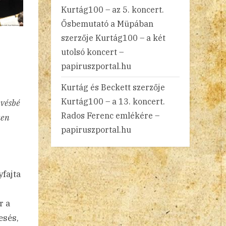
Kurtág100 – az 5. koncert.
Ősbemutató a Müpában
szerzője
Kurtág100 – a két
utolsó koncert –
papiruszportal.hu
Kurtág és Beckett
szerzője
Kurtág100 – a 13. koncert.
evésbé
Rados Ferenc emlékére –
aen
papiruszportal.hu
yfajta
r a
esés,