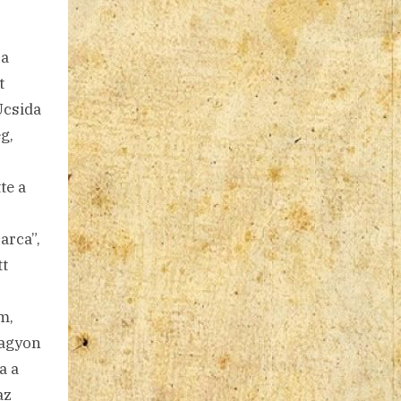
 a
t
Ucsida
g,
te a
arca”,
tt
m,
nagyon
a a
az