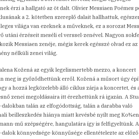
nek érzi a hallgató az öt dalt. Olivier Messiaen Poémes 
klusának a 2. kötetben szereplő dalait hallhattuk, egésze
leges világa van ezeknek a műveknek, ez a sorozat Mes
ő utáni érzéseit meséli el verssel-zenével. Nagyon sokfe
lkozik Messiaen zenéje, mégis kerek egésszé olvad ez az
ény nélküli zenei világ.
lena Kožená az egyik legelismertebb mezzo, a koncert
án meg is győződhettünk erről. Kožená a műsort úgy épí
hogy a hozzá legközelebb álló ciklus zárja a koncertet, és 
snő zenei megoldásaira itt érezhettünk rá igazán. A Stu
-dalokban talán az elfogódottság, talán a darabba való
ali beilleszkedés hiánya miatt kevésbé nyílt meg Ko¾en
ann-mű szépségére, hangulatára így is felfigyeltünk. A
is-dalok könnyedsége-könnyűsége ellentételezte az előz