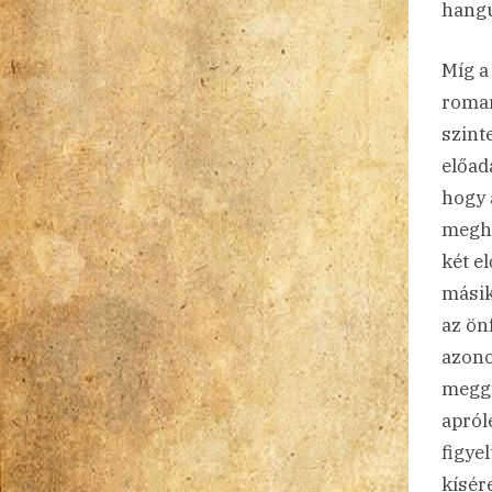
hangu
Míg a
roman
szint
előad
hogy 
meghi
két e
másik
az önf
azono
meggy
apról
figye
kísér