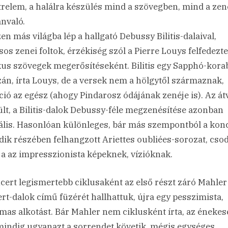
trelem, a halálra készülés mind a szövegben, mind a ze
ánvaló.
en más világba lép a hallgató Debussy Bilitis-dalaival,
sos zenei foltok, érzékiség szól a Pierre Louys felfedezte
kus szövegek megerősítéseként. Bilitis egy Sapphó-korab
zán, írta Louys, de a versek nem a hölgytől származnak,
áció az egész (ahogy Pindarosz ódájának zenéje is). Az át
ült, a Bilitis-dalok Debussy-féle megzenésítése azonban
ális. Hasonlóan különleges, bár más szempontból a kon
ik részében felhangzott Ariettes oubliées-sorozat, cso
ja az impresszionista képeknek, vízióknak.
cert legismertebb ciklusaként az első részt záró Mahler
rt-dalok című füzérét hallhattuk, újra egy pesszimista,
lmas alkotást. Bár Mahler nem ciklusként írta, az énekes
indig ugyanazt a sorrendet követik, mégis egységes