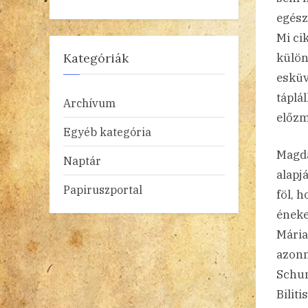
egész
Mi ci
külön
Kategóriák
esküv
táplá
Archívum
előzm
Egyéb kategória
Magda
Naptár
alapj
Papiruszportal
föl, 
éneke
Mária
azonn
Schum
Bilit