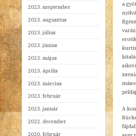
a gyö
2023. szeptember
nyilv
2023. augusztus
Egész
varáz
2023. július
eroti
2023. június
kurti
kital
2023. május
siker
2023. április
zseni
másod
2023. március
példá
2023. február
A kon
2023. január
Rücke
2022. december
fájda
2020. február
sem m