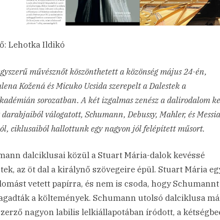
ő: Lehotka Ildikó
gyszerű művésznőt köszönthetett a közönség május 24-én,
ena Kožená és Micuko Ucsida szerepelt a Dalestek a
kadémián sorozatban. A két izgalmas zenész a dalirodalom k
 darabjaiból válogatott, Schumann, Debussy, Mahler, és Messi
ól, ciklusaiból hallottunk egy nagyon jól felépített műsort.
ann dalciklusai közül a Stuart Mária-dalok kevéssé
tek, az öt dal a királynő szövegeire épül. Stuart Mária eg
lomást vetett papírra, és nem is csoda, hogy Schumannt
gadták a költemények. Schumann utolsó dalciklusa má
zerző nagyon labilis lelkiállapotában íródott, a kétségbe