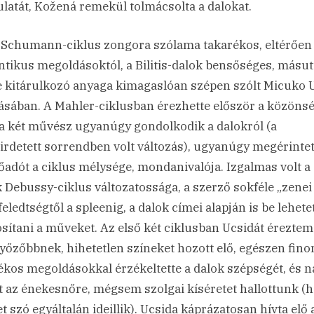
latát, Kožená remekül tolmácsolta a dalokat.
 Schumann-ciklus zongora szólama takarékos, eltérően
tikus megoldásoktól, a Bilitis-dalok bensőséges, másut
e kitárulkozó anyaga kimagaslóan szépen szólt Micuko 
ásában. A Mahler-ciklusban érezhette először a közönsé
a két művész ugyanúgy gondolkodik a dalokról (a
rdetett sorrendben volt változás), ugyanúgy megérintet
lőadót a ciklus mélysége, mondanivalója. Izgalmas volt a
 Debussy-ciklus változatossága, a szerző sokféle „zenei 
eledtségtől a spleenig, a dalok címei alapján is be lehete
sítani a műveket. Az első két ciklusban Ucsidát éreztem
őzőbbnek, hihetetlen színeket hozott elő, egészen fino
ékos megoldásokkal érzékeltette a dalok szépségét, és 
lt az énekesnőre, mégsem szolgai kíséretet hallottunk (h
et szó egyáltalán ideillik). Ucsida káprázatosan hívta elő 