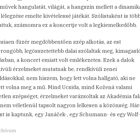
 művek hangulatát, világát, a hangszín mellett a dinamika
 lélegzése emelte kivételessé játékát. Szólistaként is töb
attuk, számomra ez a koncertje volt a legkiemelkedőbb.
siaen-füzér megdöbbentően szép alkotás, az est
rrongóbb, legösszetettebb dalai szólaltak meg, kimagasl
ásban, a koncert emiatt volt emlékezetes. Ezek a dalok
ívüli érzelmeket mutatnak be, rendkívüli zenei
dásokkal, nem hiszem, hogy lett volna hallgató, aki ne
ett volna meg a mű. Mind Ucsida, mind Kožená valami
etlen szépséget, érzelmeket varázsoltak az Akadémia fal
 nem véletlenül tapsolt nagyon lelkesen a közönség. Há
st is kaptunk, egy Janáček-, egy Schumann- és egy Wolf-
chívum