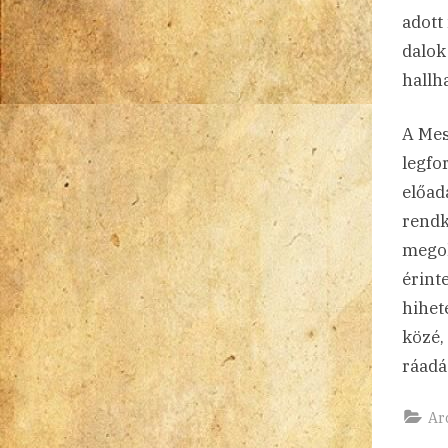
adott
dalok
hallh
A Mes
legfo
előad
rendk
megol
érint
hihet
közé,
ráadá
Ar