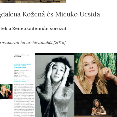
dalena Kožená és Micuko Ucsida
sted
a(z)
min
23.12.10.
ncs hozzászólás
stek a Zeneakadémián sorozat
Magdalena
Kožená
ruszportal.hu archívumából [2015]
és
Micuko
Ucsida
bejegyzéshez