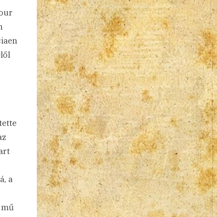
pour
n
siaen
lől
tette
az
art
á, a
ő mű