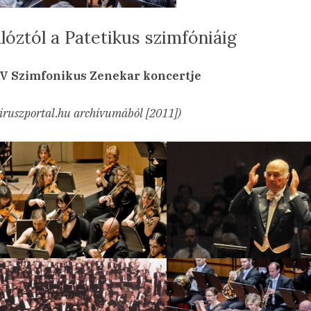
lóztól a Patetikus szimfóniáig
sted
a(z)
min
24.10.28.
ncs hozzászólás
V Szimfonikus Zenekar koncertje
A
kalóztól
iruszportal.hu archívumából [2011])
a
Patetikus
szimfóniáig
bejegyzéshez