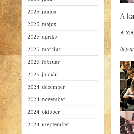
2025. június
A ka
2025. május
By
Po
ad
20
Ni
A MÁ
2025. április
on
(a pap
2025. március
2025. február
2025. január
2024. december
2024. november
2024. október
2024. szeptember