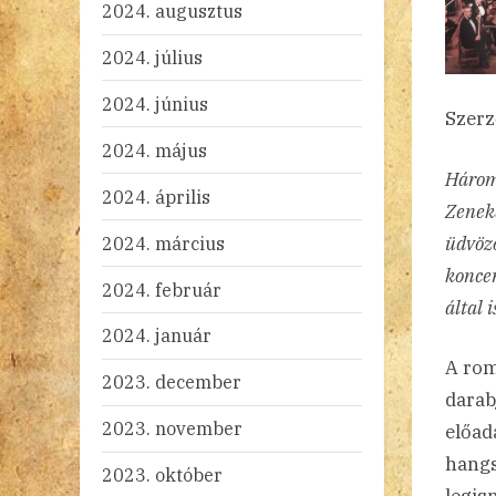
2024. augusztus
2024. július
2024. június
Szerz
2024. május
Három
2024. április
Zenek
2024. március
üdvözö
koncer
2024. február
által 
2024. január
A rom
2023. december
darab
2023. november
előad
hangs
2023. október