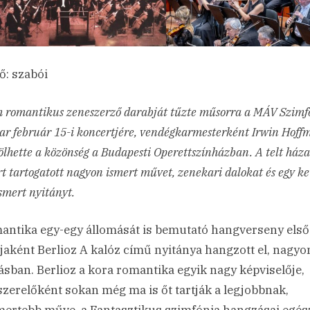
ő: szabói
 romantikus zeneszerző darabját tűzte műsorra a MÁV Szimf
ar február 15-i koncertjére, vendégkarmesterként Irwin Hoff
lhette a közönség a Budapesti Operettszínházban. A telt háza
t tartogatott nagyon ismert művet, zenekari dalokat és egy k
ismert nyitányt.
antika egy-egy állomását is bemutató hangverseny első
jaként Berlioz A kalóz című nyitánya hangzott el, nagyo
ásban. Berlioz a kora romantika egyik nagy képviselője,
zerelőként sokan még ma is őt tartják a legjobbnak,