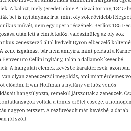
mertebb műve, a Fantasztikus szimfónia hangzásai egé
iek. A kalózt, mely (eredeti címe A nizzai torony, 1845-b
ták be) is nyitánynak írta, mint oly sok rövidebb lélegze
onikus művét, nem egy opera részének. Berlioz 1851-es
gozása után lett a cím A kalóz, valószínűleg az oly sok
tikus zeneszerző által kedvelt Byron elbeszélő költem
 A zene izgalmas, bár nem annyira, mint például a Karnev
a Benvenuto Cellini nyitány, talán a dallamok kevésbé
iek. A hangulati elemek kevésbé karakteresek, azonban
 van olyan zeneszerzői megoldás, ami miatt érdemes vol
ot előadni. Irwin Hoffman a nyitány virtuóz vonós
dásait hangsúlyozta, remekül játszottak a zenészek. Cs
pontatlanságok voltak, a tónus erőteljessége, a homogé
ás nagyon tetszett. A rézfúvósok már kevésbé, a darab
an jól szólt.