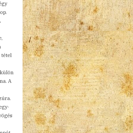
égy
op.
A
e,
m
 tétel
 külön
na. A
zúra.
egy-
työgés
empót