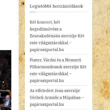
Legutóbbi hozzászólások
Két koncert, két
hegedűművész a
Zeneakadémián
szerzője
Két
este világsztárokkal –
papiruszportal.hu
Foster, Várdai és a Nemzeti
Filharmonikusok
szerzője
Két
este világsztárokkal –
papiruszportal.hu
Az elfeledett Jean
szerzője
Vérbeli Armide a Müpában –
papiruszportal.hu