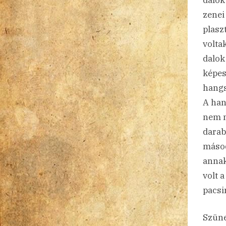
zenei
plasz
volta
dalok
képes
hangs
A han
nem m
darab
másod
annak
volt 
pacsi
Szüne