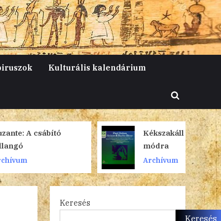
piruszok
Kulturális kalendárium
Toggle
search
form
ábító
Kékszakáll francia
módra
Archívum
Keresés
Keresés