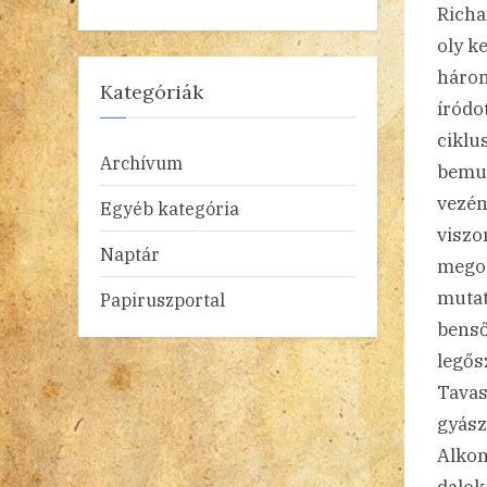
Richa
oly k
három
Kategóriák
íródo
ciklu
Archívum
bemut
vezén
Egyéb kategória
viszo
Naptár
megol
mutat
Papiruszportal
benső
legős
Tavas
gyász
Alkon
dalok