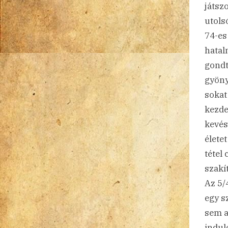
játsz
utols
74-es
hatal
gondt
gyöny
sokat 
kezde
kevés
élete
tétel
szakí
Az 5/
egy s
sem a 
indul