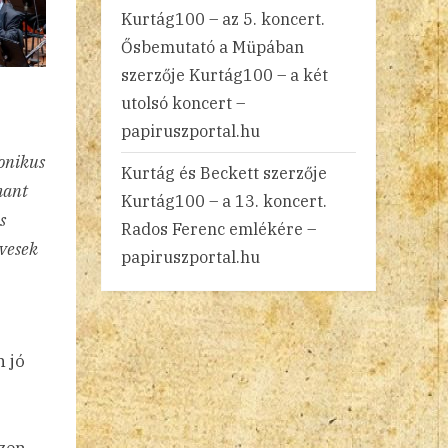
Kurtág100 – az 5. koncert.
Ősbemutató a Müpában
szerzője
Kurtág100 – a két
utolsó koncert –
papiruszportal.hu
onikus
Kurtág és Beckett
szerzője
mant
Kurtág100 – a 13. koncert.
s
Rados Ferenc emlékére –
evesek
papiruszportal.hu
n jó