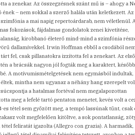
otta a zenekar. Az összegzésnek szánt mű is – ahogy a N
ó ének – nem sokkal a szerző halála után keletkezett. Az 
 szimfónia a mai napig repertoárdarab, nem véletlenül. 
mas fokozások, fájdalmas gondolatok zenei kivetítése,
alanság, kirobbanó életerő mind-mind a szimfónia rész
örű dallamívekkel. Irwin Hoffman ebből a csodából ne
tárt fel, csak pillanatokra izzította fel a zenekart. Az első
tén a brácsák nagyon jól fogták meg a karaktert, később
bé. A motívumismételgetések nem egymásból indultak,
t éltek, mintha nem ugyanaz a néhány hang szerepelt vol
 csúcspontja a hatalmas fortéval nem megalapozottan
totta meg a lefelé tartó pentaton menetet, kevés volt a ce
4-es tétel sem győzött meg, a tempó lassúnak tűnt, csak 
zakasz volt megfelelően kitöltve, a sok pontatlanság, zö
tétel feliratát igazolta (Allegro con grazia). A harmadik,
ó jellegű tétel dinamikai felépítése tetszett, azonban a t