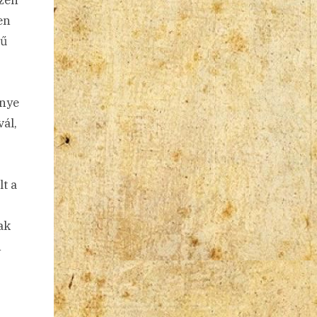
szen
en
tű
énye
ál,
t a
ak
n