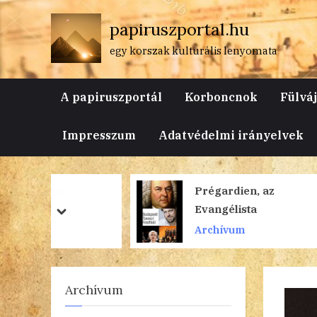
Skip
papiruszportal.hu
to
content
egy korszak kulturális lenyomata
A papiruszportál
Korboncnok
Fülvá
Impresszum
Adatvédelmi irányelvek
ni
Prégardien, az
Evangélista
prev
next
Archívum
Archívum