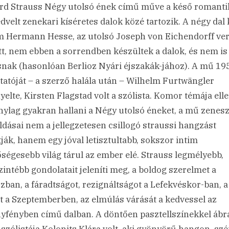
rd Strauss Négy utolsó ének című műve a késő romant
edvelt zenekari kíséretes dalok közé tartozik. A négy dal
 Hermann Hesse, az utolsó Joseph von Eichendorff ve
tt, nem ebben a sorrendben készültek a dalok, és nem is
snak (hasonlóan Berlioz Nyári éjszakák-jához). A mű 19
atóját – a szerző halála után – Wilhelm Furtwängler
yelte, Kirsten Flagstad volt a szólista. Komor témája ell
nylag gyakran hallani a Négy utolsó éneket, a mű zenes
dásai nem a jellegzetesen csillogó straussi hangzást
ják, hanem egy jóval letisztultabb, sokszor intim
ségesebb világ tárul az ember elé. Strauss legmélyebb,
zintébb gondolatait jeleníti meg, a boldog szerelmet a
zban, a fáradtságot, rezignáltságot a Lefekvéskor-ban, a
t a Szeptemberben, az elmúlás várását a kedvessel az
yfényben című dalban. A döntően pasztellszínekkel ábr
 szólistája Kolonits Klára volt, aki gyönyörű hangon, sz