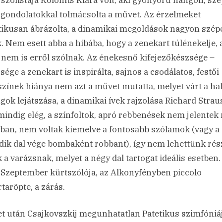
 gondolatokkal tolmácsolta a művet. Az érzelmeket
tikusan ábrázolta, a dinamikai megoldások nagyon szép
k. Nem esett abba a hibába, hogy a zenekart túlénekelje, 
 nem is erről szólnak. Az énekesnő kifejezőkészsége –
sége a zenekart is inspirálta, sajnos a csodálatos, festői
zínek hiánya nem azt a művet mutatta, melyet várt a hal
gok lejátszása, a dinamikai ívek rajzolása Richard Strau
indig elég, a színfoltok, apró rebbenések nem jelentek
ban, nem voltak kiemelve a fontosabb szólamok (vagy a
ik dal vége bombaként robbant), így nem lehettünk rés
 a varázsnak, melyet a négy dal tartogat ideális esetben.
a Szeptember kürtszólója, az Alkonyfényben piccolo
rtaröpte, a zárás.
t után Csajkovszkij megunhatatlan Patetikus szimfóniá