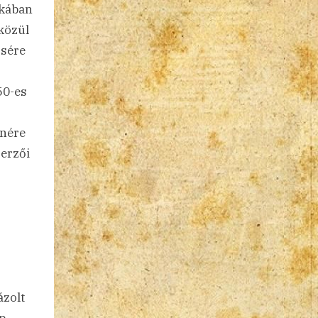
ikában
 közül
rsére
50-es
enére
zerzői
ázolt
ép