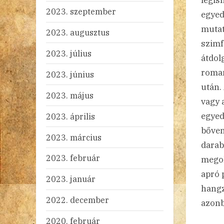
legis
2023. szeptember
egyed
mutat
2023. augusztus
szimf
2023. július
átdol
roman
2023. június
után.
2023. május
vagy 
egyed
2023. április
bőven
2023. március
darab
2023. február
megol
apró 
2023. január
hangz
2022. december
azonb
2020. február