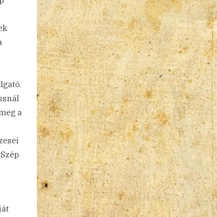
ek
a
lgató.
ssnál
 meg a
zesei
 Szép
ját