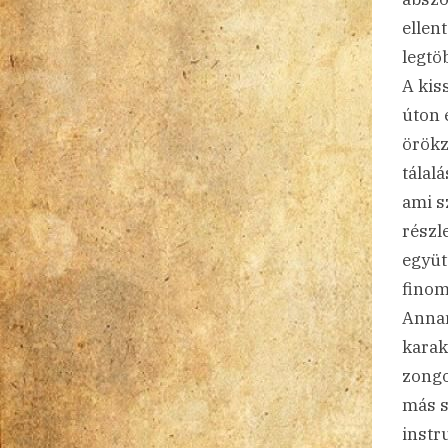
ellen
legtöb
A kis
úton 
örökz
tálal
ami s
részl
együt
finom
Annam
karak
zongo
más s
instr