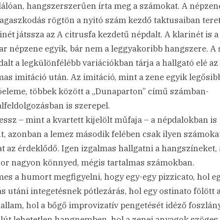
alálóan, hangszerszerűen írta meg a számokat. A népze
ragaszkodás rögtön a nyitó szám kezdő taktusaiban teret
inét játssza az A citrusfa kezdetű népdalt. A klarinét is a
r népzene egyik, bár nem a leggyakoribb hangszere. A
dalt a legkülönfélébb variációkban tárja a hallgató elé az
mas imitáció után. Az imitáció, mint a zene egyik legősib
óeleme, többek között a „Dunaparton” című számban-
lfeldolgozásban is szerepel.
essz – mint a kvartett kijelölt műfaja – a népdalokban is
nt, azonban a lemez második felében csak ilyen számoka
at az érdeklődő. Igen izgalmas hallgatni a hangszíneket, 
or nagyon könnyed, mégis tartalmas számokban.
es a humort megfigyelni, hogy egy-egy pizzicato, hol e
ás utáni integetésnek pótlezárás, hol egy ostinato fölött a
dallam, hol a bőgő improvizatív pengetését idéző foszlány
lút lehetetlen hangnemben, hol a zenei anyagok szöges