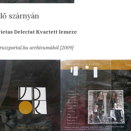
llő szárnyán
sted
a(z)
min
23.05.16.
ncs hozzászólás
ietas Delectat Kvartett lemeze
Szellő
szárnyán
ruszportal.hu archívumából [2009]
bejegyzéshez