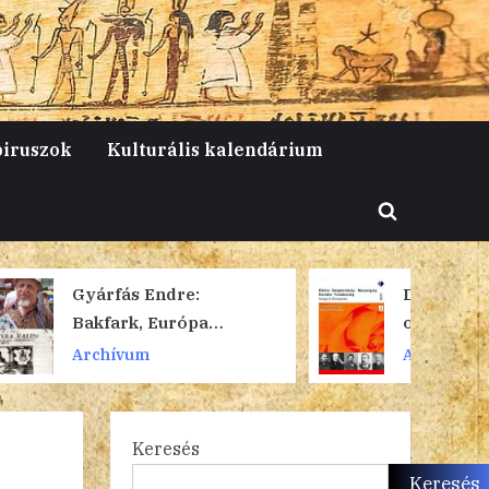
piruszok
Kulturális kalendárium
Toggle
search
form
e:
Dalok és románcok –
ópa
orosz módra
Archívum
Keresés
Keresés