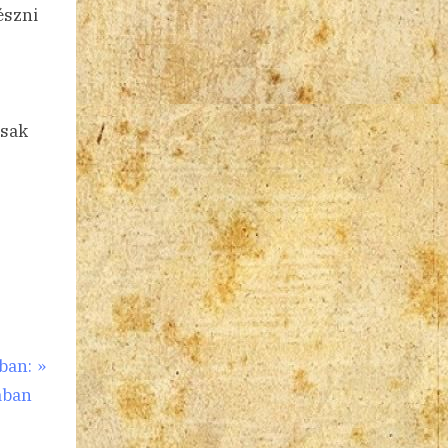
észni
csak
ban:
ában