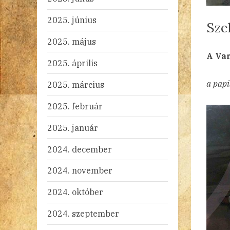
2025. június
Sze
2025. május
By
Po
ad
20
Ni
A Var
2025. április
on
a papi
2025. március
2025. február
2025. január
2024. december
2024. november
2024. október
2024. szeptember