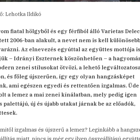
ő: Lehotka Ildikó
om fiatal hölgyből és egy férfiból álló Varietas Delec
ett 2006-ban alakult, a nevet nem is kell különöseb
rázni. Az elnevezés egyúttal az együttes mottója is
jük – Idrányi Eszternek köszönhetően – a hagyomá
dern zenei stílusokat ötvözi, a lehető legváltozatos
, és főleg újszerűen, így egy olyan hangzásképet
k, ami egészen egyedi és rettentően izgalmas. Üde
olt a lemez a mai zenei kínálatban, mely pedig igen
s palettájú, új és újabb utakat járnak be az előadók,
tesek.
mitől izgalmas és újszerű a lemez? Leginkább a hangsz
állítás miatt, nincs is még egy ilyen összeállítású együtt