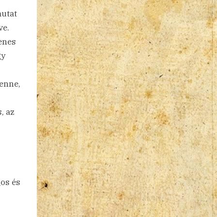
mutat
ve.
yenes
gy
benne,
j
, az
,
gos és