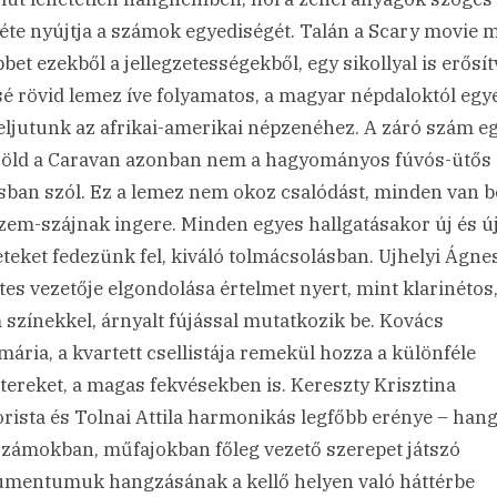
téte nyújtja a számok egyediségét. Talán a Scary movie 
bet ezekből a jellegzetességekből, egy sikollyal is erősít
sé rövid lemez íve folyamatos, a magyar népdaloktól eg
eljutunk az afrikai-amerikai népzenéhez. A záró szám e
öld a Caravan azonban nem a hagyományos fúvós-ütős
ásban szól. Ez a lemez nem okoz csalódást, minden van 
zem-szájnak ingere. Minden egyes hallgatásakor új és ú
eteket fedezünk fel, kiváló tolmácsolásban. Ujhelyi Ágnes
tes vezetője elgondolása értelmet nyert, mint klarinétos
 színekkel, árnyalt fújással mutatkozik be. Kovács
ária, a kvartett csellistája remekül hozza a különféle
tereket, a magas fekvésekben is. Kereszty Krisztina
rista és Tolnai Attila harmonikás legfőbb erénye – han
zámokban, műfajokban főleg vezető szerepet játszó
umentumuk hangzásának a kellő helyen való háttérbe