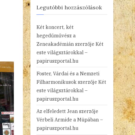
Legutóbbi hozzászólások
Két koncert, két
hegedűművész a
Zeneakadémián
szerzője
Két
este világsztárokkal –
papiruszportal.hu
Foster, Várdai és a Nemzeti
Filharmonikusok
szerzője
Két
este világsztárokkal –
papiruszportal.hu
Az elfeledett Jean
szerzője
Vérbeli Armide a Müpában –
papiruszportal.hu