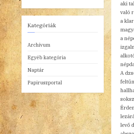
aki t
való 
a klar
Kategóriák
magya
a nép
Archívum
izgal
alkot
Egyéb kategória
népda
Naptár
A dzs
feltű
Papiruszportal
hallh
soksz
Érdem
lezár
levő 
abszo