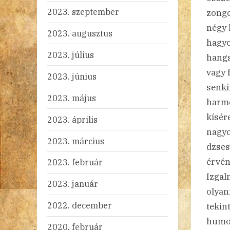
2023. szeptember
zongo
négy 
2023. augusztus
hagyo
2023. július
hangs
vagy 
2023. június
senki
2023. május
harmo
kísére
2023. április
nagyo
2023. március
dzses
érvén
2023. február
Izgal
2023. január
olyan
2022. december
tekin
humor
2020. február