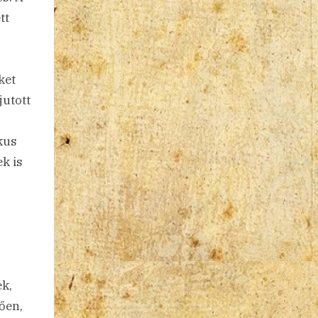
tt
ket
jutott
kus
ek is
ek,
ően,