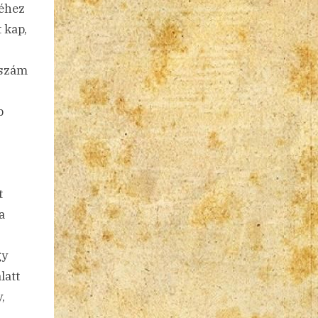
néhez
 kap,
 szám
b
t
a
gy
latt
,