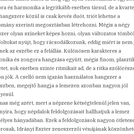
ra és harmonika a legritkább esetben társul, de a kvarte
hangszere közül is csak kevés duót, triót lehetne a
mány szerinti megosztásban létrehozni. Mégis a négy
zer olyan színeket képes hozni, olyan változatos tömbö
foltokat nyújt, hogy rácsodálkozunk, eddig miért is nem 
nek az eszébe ez a felállás. Különösen karakteres a
nika és zongora hangzása együtt, mégis finom, plaszti
tet, sok esetben szinte ritmikait ad, de a ritka szólórész
n jók. A cselló nem igazán használatos hangszer a
szben, megejtő hangja a lemezen azonban nagyon jól
yesül.
mas még azért, mert a népzene kétségtelenül jelen van,
nyira, hogy népdalok feldolgozásait hallhatjuk a lemez
télyes hányadában. Ezek a feldolgozások nagyon ötletes
osak, Idrányi Eszter zeneszerzői vénájának köszönhet