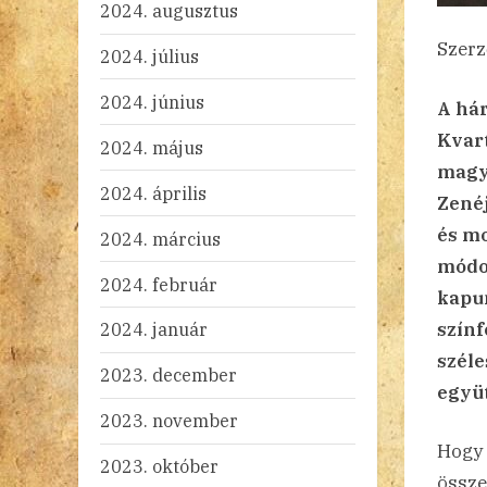
2024. augusztus
Szerz
2024. július
2024. június
A hár
Kvart
2024. május
magya
2024. április
Zené
és mo
2024. március
módon
2024. február
kapun
színf
2024. január
széle
2023. december
együt
2023. november
Hogy 
2023. október
össze