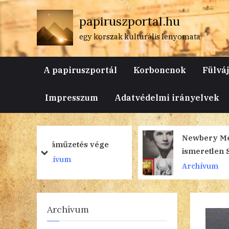
Skip
papiruszportal.hu
to
content
egy korszak kulturális lenyomata
A papiruszportál
Korboncnok
Fülvá
Impresszum
Adatvédelmi irányelvek
Newbery Medal – Az
 vége
ismeretlen Serédy Kató
prev
next
Archívum
Archívum