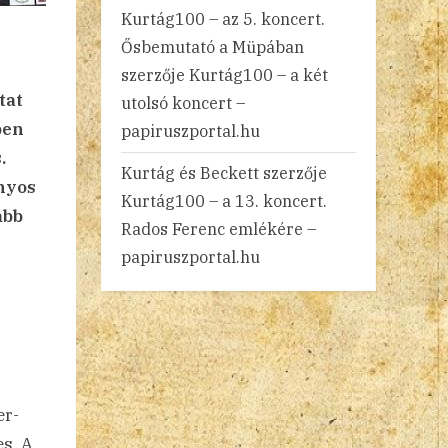
Kurtág100 – az 5. koncert.
Ősbemutató a Müpában
szerzője
Kurtág100 – a két
tat
utolsó koncert –
ben
papiruszportal.hu
.
Kurtág és Beckett
szerzője
nyos
Kurtág100 – a 13. koncert.
abb
Rados Ferenc emlékére –
papiruszportal.hu
er-
es. A