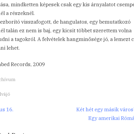
tása, mindketten képesek csak egy kis árnyalatot csemp
él a részeknél.
ezborító visszafogott, de hangulatos, egy bemutatkozó
él talán ez nem is baj, egy kicsit többet szerettem volna
dni a tagokról. A felvételek hangminősége jó, a lemezt 
ni lehet.
bed Records, 2009
chívum
gs:
lvájó
egyzés
N
us 16.
Két hét egy másik város
e
Egy amerikai Róm
igáció
x