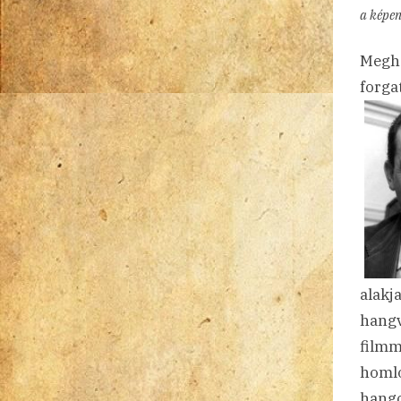
a képe
Megh
forga
alakj
hangv
filmm
homlo
hango