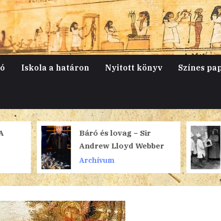
jó
Iskola a határon
Nyitott könyv
Színes pa
Báró és lovag − Sir
Karácsony − 
Andrew Lloyd Webber
magyaroknál 
nagyvilágban
Archívum
Archívum