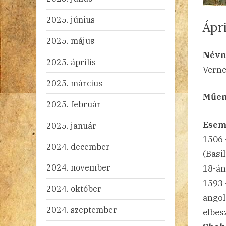
2025. június
Ápri
2025. május
By
Po
ad
20
Ni
Névn
2025. április
on
Verne
2025. március
Műeml
2025. február
Esem
2025. január
1506
2024. december
(Basi
2024. november
18-án 
1593
2024. október
angol
2024. szeptember
elbes