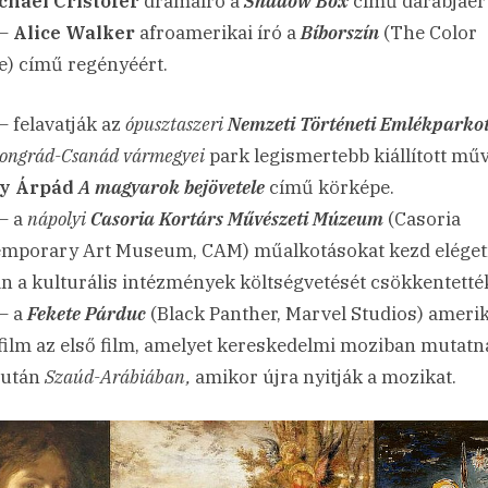
chael Cristofer
drámaíró a
Shadow Box
című darabjáért
 –
Alice Walker
afroamerikai író a
Bíborszín
(The Color
e) című regényéért.
– felavatják az
ópusztaszeri
Nemzeti Történeti Emlékparkot
ongrád-Csanád vármegyei
park legismertebb kiállított mű
ty Árpád
A magyarok bejövetele
című körképe.
– a
nápolyi
Casoria Kortárs Művészeti Múzeum
(Casoria
mporary Art Museum, CAM) műalkotásokat kezd eléget
n a kulturális intézmények költségvetését csökkentetté
– a
Fekete Párduc
(Black Panther, Marvel Studios) amerik
film az első film, amelyet kereskedelmi moziban mutatn
 után
Szaúd-Arábiában,
amikor újra nyitják a mozikat.