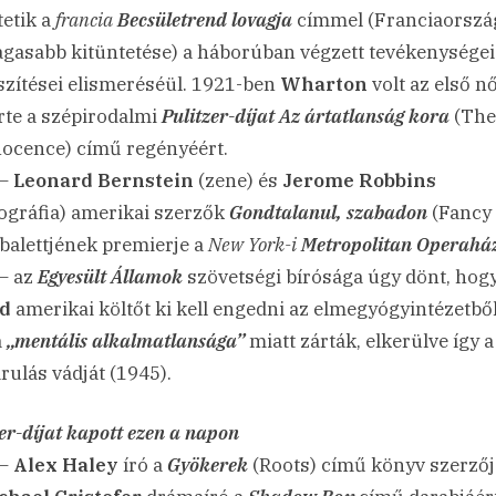
tetik a
francia
Becsületrend lovagja
címmel (Franciaorszá
gasabb kitüntetése) a háborúban végzett tevékenységei
szítései elismeréséül. 1921-ben
Wharton
volt az első nő
rte a szépirodalmi
Pulitzer-díjat
Az ártatlanság kora
(The
nocence) című regényéért.
 –
Leonard Bernstein
(zene) és
Jerome Robbins
ográfia) amerikai szerzők
Gondtalanul, szabadon
(Fancy
balettjének premierje a
New York-i
Metropolitan Operahá
– az
Egyesült Államok
szövetségi bírósága úgy dönt, hog
d
amerikai költőt ki kell engedni az elmegyógyintézetből
á
„mentális alkalmatlansága”
miatt zárták, elkerülve így a
rulás vádját (1945).
zer-díjat kapott ezen a napon
–
Alex Haley
író a
Gyökerek
(Roots) című könyv szerző