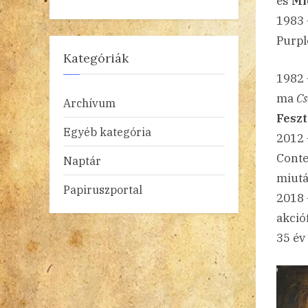
és
Mi
1983
Purpl
Kategóriák
1982 
ma
Cs
Archívum
Fesz
Egyéb kategória
2012 
Conte
Naptár
miutá
Papiruszportal
2018 
akció
35 év