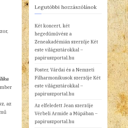
Legutóbbi hozzászólások
Két koncert, két
zor,
hegedűművész a
Zeneakadémián
szerzője
Két
este világsztárokkal –
papiruszportal.hu
Foster, Várdai és a Nemzeti
Filharmonikusok
szerzője
Két
ilika
este világsztárokkal –
vember
papiruszportal.hu
z, az
Az elfeledett Jean
szerzője
ímű
Vérbeli Armide a Müpában –
papiruszportal.hu