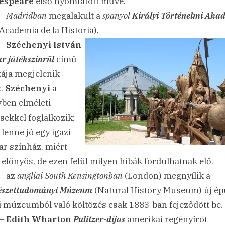
espeare
első nyomtatott műve.
 –
Madridban
megalakult a
spanyol
Királyi Történelmi Aka
 Academia de la Historia).
 –
Széchenyi István
r játékszínrül
című
ja megjelenik
n
.
Széchenyi
a
ben elméleti
sekkel foglalkozik:
 lenne jó egy igazi
r színház, miért
 előnyös, de ezen felül milyen hibák fordulhatnak elő.
– az
angliai
South Kensingtonban
(London) megnyílik a
szettudományi Múzeum
(Natural History Museum) új épü
i múzeumból való költözés csak 1883-ban fejeződött be.
 –
Edith Wharton
Pulitzer-díjas
amerikai regényírót