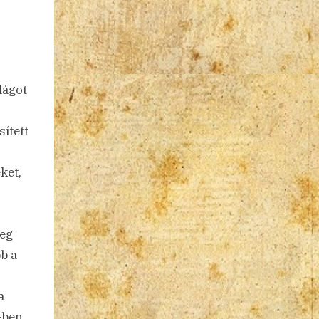
lágot
ített
ket,
leg
b a
a
4-ben