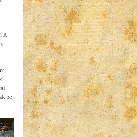
.
.
A
ve
ni,
k
ai
ak be