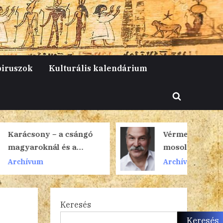
piruszok
Kulturális kalendárium
Toggle
search
form
a csángó
Vérmedvék és
és a
mosolyok
Archívum
Keresés
Keresés