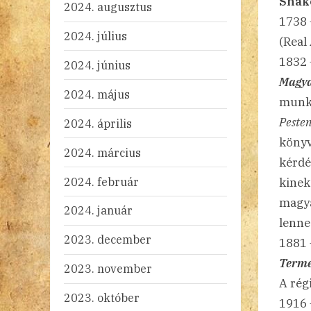
Shak
2024. augusztus
1738
2024. július
(Real
1832
2024. június
Magya
2024. május
munká
Peste
2024. április
könyv
2024. március
kérdé
2024. február
kinek
magya
2024. január
lenne
2023. december
1881 
Termé
2023. november
A rég
2023. október
1916