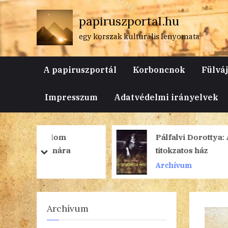
Skip
papiruszportal.hu
to
content
egy korszak kulturális lenyomata
A papiruszportál
Korboncnok
Fülvá
Impresszum
Adatvédelmi irányelvek
m
Pálfalvi Dorottya: A
ra
titokzatos ház
prev
next
Archívum
Archívum