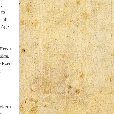
g
 és
, aki
 Age
 Free)
zban.
y
Ezra
,
jeként