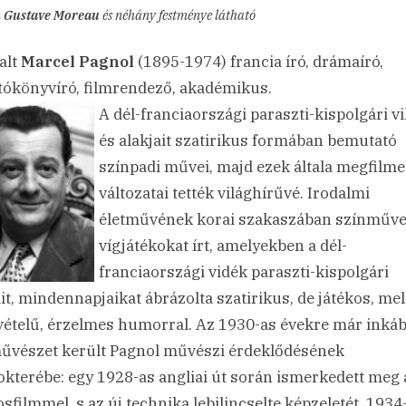
n
Gustave Moreau
és néhány festménye látható
alt
Marcel Pagnol
(1895-1974) francia író, drámaíró,
tókönyvíró, filmrendező, akadémikus.
A dél-franciaországi paraszti-kispolgári vi
és alakjait szatirikus formában bemutató
színpadi művei, majd ezek általa megfilmes
változatai tették világhírűvé. Irodalmi
életművének korai szakaszában színműve
vígjátékokat írt, amelyekben a dél-
franciaországi vidék paraszti-kispolgári
ait, mindennapjaikat ábrázolta szatirikus, de játékos, me
ételű, érzelmes humorral. Az 1930-as évekre már inkáb
űvészet került Pagnol művészi érdeklődésének
kterébe: egy 1928-as angliai út során ismerkedett meg 
sfilmmel, s az új technika lebilincselte képzeletét. 193