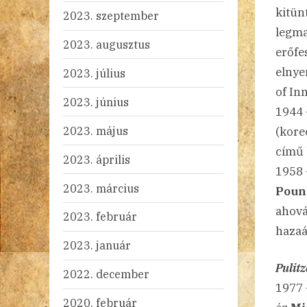
kitün
2023. szeptember
legma
2023. augusztus
erőfe
elnye
2023. július
of In
2023. június
1944
2023. május
(kore
című 
2023. április
1958 
2023. március
Poun
ahov
2023. február
hazaá
2023. január
Pulit
2022. december
1977 
2020. február