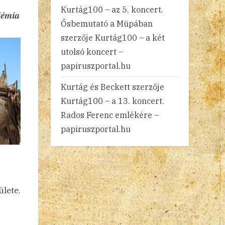
Kurtág100 – az 5. koncert.
démia
Ősbemutató a Müpában
szerzője
Kurtág100 – a két
utolsó koncert –
papiruszportal.hu
Kurtág és Beckett
szerzője
Kurtág100 – a 13. koncert.
Rados Ferenc emlékére –
papiruszportal.hu
lete.