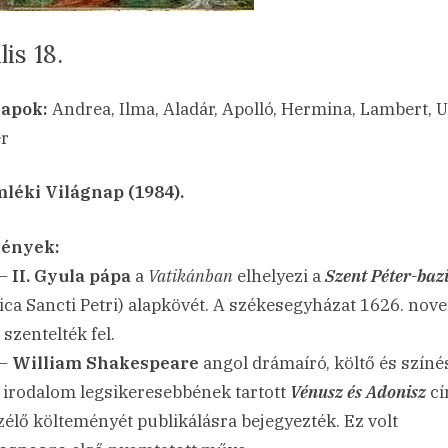
lis 18.
sted
a(z)
min
23.04.18.
ncs hozzászólás
apok:
Andrea, Ilma, Aladár, Apolló, Hermina, Lambert, U
Április
r
18.
bejegyzéshez
éki Világnap (1984).
ények:
 –
II. Gyula pápa
a
Vatikánban
elhelyezi a
Szent Péter-baz
lica Sancti Petri) alapkövét. A székesegyházat 1626. no
szentelték fel.
 –
William Shakespeare
angol drámaíró, költő és színés
 irodalom legsikeresebbének tartott
Vénusz és Adonisz
c
zélő költeményét publikálásra bejegyezték. Ez volt