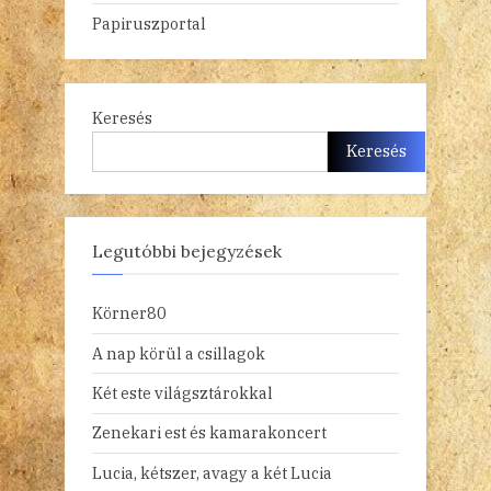
Papiruszportal
Keresés
Keresés
Legutóbbi bejegyzések
Körner80
A nap körül a csillagok
Két este világsztárokkal
Zenekari est és kamarakoncert
Lucia, kétszer, avagy a két Lucia