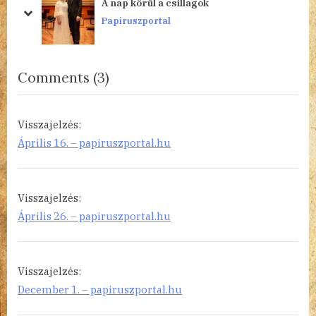
A nap körül a csillagok
s
s
prev
next
Papiruszportal
P
t
o
:
s
on
Comments
(3)
t
“Marie
:
Tussaud”
Visszajelzés:
Április 16. – papiruszportal.hu
Visszajelzés:
Április 26. – papiruszportal.hu
Visszajelzés:
December 1. – papiruszportal.hu