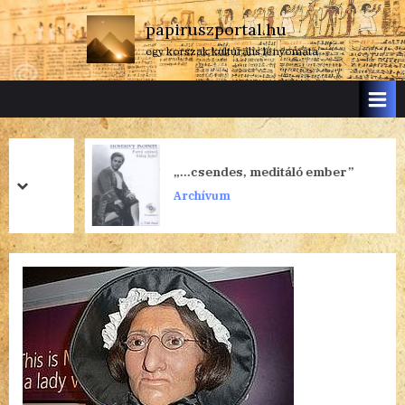
Skip
papiruszportal.hu
to
egy korszak kulturális lenyomata
content
„…csendes, meditáló ember”
prev
next
Archívum