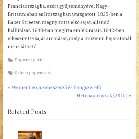
Franciaországba, ezért gyűjteményével Nagy-
Britanniában és Írországban utazgatott. 1835-ben a
Baker Streeten megnyitotta első saját, állandó
kiállítását. 1838-ban megírta emlékiratait. 1842-ben
elkészítette saját arcmását, mely a múzeum bejáratánál
ma is látható.
Papiruszportal
Tags:
Színes papiruszok
Bejegyzés
P
Weiner Leó, a zeneszerző és hangszerelő
r
N
Heti papiruszok (2315)
navigáció
e
e
Related Posts
v
x
i
t
o
P
u
o