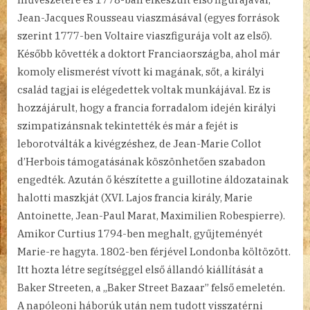
Jean-Jacques Rousseau viaszmásával (egyes források
szerint 1777-ben Voltaire viaszfigurája volt az első).
Később követték a doktort Franciaországba, ahol már
komoly elismerést vívott ki magának, sőt, a királyi
család tagjai is elégedettek voltak munkájával. Ez is
hozzájárult, hogy a francia forradalom idején királyi
szimpatizánsnak tekintették és már a fejét is
leborotválták a kivégzéshez, de Jean-Marie Collot
d’Herbois támogatásának köszönhetően szabadon
engedték. Azután ő készítette a guillotine áldozatainak
halotti maszkját (XVI. Lajos francia király, Marie
Antoinette, Jean-Paul Marat, Maximilien Robespierre).
Amikor Curtius 1794-ben meghalt, gyűjteményét
Marie-re hagyta. 1802-ben férjével Londonba költözött.
Itt hozta létre segítséggel első állandó kiállítását a
Baker Streeten, a „Baker Street Bazaar” felső emeletén.
A napóleoni háborúk után nem tudott visszatérni