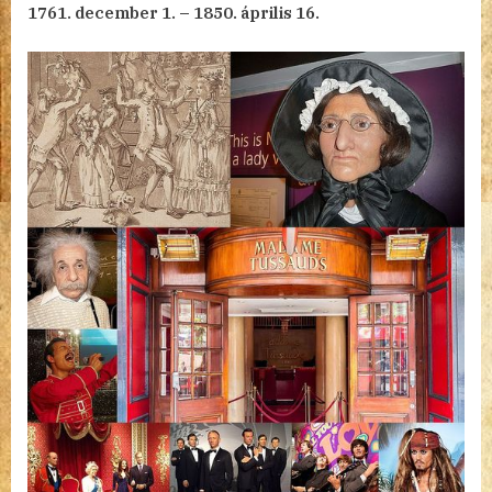
1761. december 1. – 1850. április 16.
című
bejegyzéshez