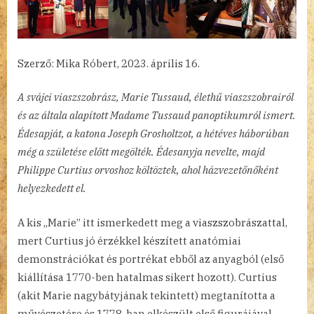
Szerző: Mika Róbert, 2023. április 16.
A svájci viaszszobrász, Marie Tussaud, élethű viaszszobrairól
és az általa alapított Madame Tussaud panoptikumról ismert.
Édesapját, a katona Joseph Grosholtzot, a hétéves háborúban
még a születése előtt megölték. Édesanyja nevelte, majd
Philippe Curtius orvoshoz költöztek, ahol házvezetőnőként
helyezkedett el.
A kis „Marie” itt ismerkedett meg a viaszszobrászattal,
mert Curtius jó érzékkel készített anatómiai
demonstrációkat és portrékat ebből az anyagból (első
kiállítása 1770-ben hatalmas sikert hozott). Curtius
(akit Marie nagybátyjának tekintett) megtanította a
művészetére és 1778-ban elkészült első figurájával,