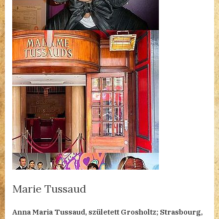
Marie Tussaud
By
Posted
Marie
admin
2023.04.16.
3 hozzászólás
Anna Maria Tussaud, született Grosholtz; Strasbourg,
on
Tussaud