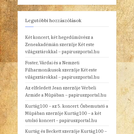
Legutóbbi hozzászólások
Két koncert, két hegedűművész a
Zeneakadémián
szerzője
Két este
világsztárokkal – papiruszportal.hu
Foster, Várdai és a Nemzeti
Filharmonikusok
szerzője
Két este
világsztárokkal – papiruszportal.hu
Az elfeledett Jean
szerzője
Vérbeli
Armide a Müpában – papiruszportal.hu
Kurtág100 – az 5. koncert. Ősbemutató a
Müpában
szerzője
Kurtág100 – a két
utolsó koncert – papiruszportal.hu
Kurtág és Beckett
szerzője
Kurtág100 –