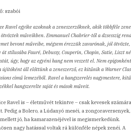
ő: szabói
e Ravel egyike azoknak a zeneszerzőknek, akik többféle zene
 ötvöztek műveikben. Emmanuel Chabrier-től a dzsesszig ren
emet bevont műveibe, mégsem érezzük zavarónak, jól ötvözte,
 át stílusába Fauré, Debussy, Couperin, Chopin, Satie, Liszt n
atát, úgy, hogy az egyéni hang nem veszett el. Nem epigonként
újítóként áll előttünk a zeneszerző, ez kitűnik a Warner Clas
sions című lemezéből. Ravel a hangszerelés nagymestere, kit
zékkel hangszerelte saját és mások műveit.
ce Ravel is – életművét tekintve – csak kevesek számár
t. Pedig a Bolero, a Lúdanyó meséi, a zongoraversenyek,
 mellett jó, ha kamarazenéjével is megismerkedünk.
ösen nagy hatással voltak rá különféle népek zenéi. A