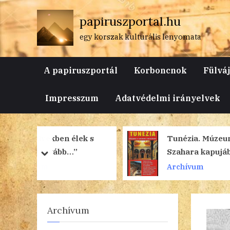
Skip
papiruszportal.hu
to
content
egy korszak kulturális lenyomata
A papiruszportál
Korboncnok
Fülvá
Impresszum
Adatvédelmi irányelvek
élek s
Tunézia. Múzeum a
”
Szahara kapujában –
prev
next
Interjú Rozvány
Archívum
Györggyel
Archívum