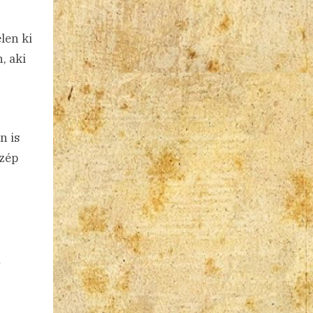
len ki
, aki
n is
szép
A