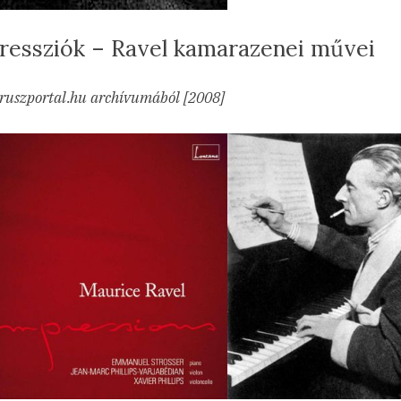
ressziók – Ravel kamarazenei művei
sted
Impressziók
min
23.03.07.
hozzászólás
ruszportal.hu archívumából [2008]
–
Ravel
kamarazenei
művei
című
bejegyzéshez