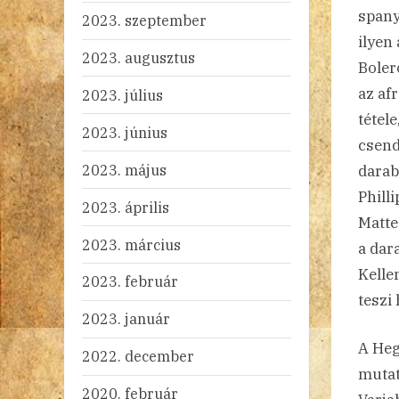
spany
2023. szeptember
ilyen
2023. augusztus
Boler
az af
2023. július
tétel
2023. június
csend
2023. május
darab
Phill
2023. április
Matte
2023. március
a dar
Kelle
2023. február
teszi
2023. január
A Heg
2022. december
mutat
2020. február