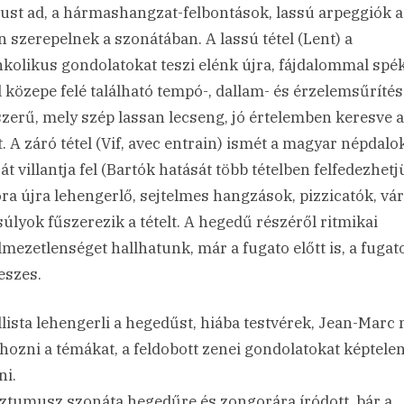
ust ad, a hármashangzat-felbontások, lassú arpeggiók a
n szerepelnek a szonátában. A lassú tétel (Lent) a
kolikus gondolatokat teszi elénk újra, fájdalommal spék
el közepe felé található tempó-, dallam- és érzelemsűrítés
zerű, mely szép lassan lecseng, jó értelemben keresve a
t. A záró tétel (Vif, avec entrain) ismét a magyar népdalo
t villantja fel (Bartók hatását több tételben felfedezhetj
a újra lehengerlő, sejtelmes hangzások, pizzicatók, vár
úlyok fűszerezik a tételt. A hegedű részéről ritmikai
lmezetlenséget hallhatunk, már a fugato előtt is, a fuga
eszes.
llista lehengerli a hegedűst, hiába testvérek, Jean-Marc
 hozni a témákat, a feldobott zenei gondolatokat képtele
ni.
ztumusz szonáta hegedűre és zongorára íródott, bár a