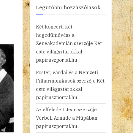
Legutóbbi hozzászólások
Két koncert, két
hegedűművész a
Zeneakadémián
szerzője
Két
este világsztárokkal –
papiruszportal.hu
Foster, Várdai és a Nemzeti
Filharmonikusok
szerzője
Két
este világsztárokkal –
papiruszportal.hu
Az elfeledett Jean
szerzője
Vérbeli Armide a Müpában –
papiruszportal.hu