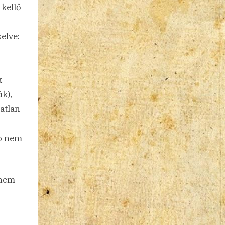
 kellő
elve:
k
ük),
atlan
to nem
 nem
n