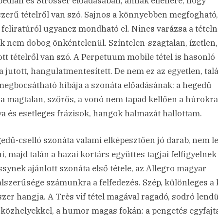
bédian és Strosser előadásában, annak ellenére, hogy
zerű tételről van szó. Sajnos a könnyebben megfogható,
 feliratúról ugyanez mondható el. Nincs varázsa a tételn
k nem dobog önkéntelenül. Színtelen-szagtalan, ízetlen,
ott tételről van szó. A Perpetuum mobile tétel is hasonló
a jutott, hangulatmentesített. De nem ez az egyetlen, tal
egbocsátható hibája a szonáta előadásának: a hegedű
a magtalan, szőrős, a vonó nem tapad kellően a húrokra
a és esetleges frázisok, hangok halmazát hallottam.
edű-cselló szonáta valami elképesztően jó darab, nem l
i, majd talán a hazai kortárs együttes tagjai felfigyelnek 
synek ajánlott szonáta első tétele, az Allegro magyar
lszerűsége számunkra a felfedezés. Szép, különleges a 
zer hangja. A Très vif tétel magával ragadó, sodró lendü
 közhelyekkel, a humor magas fokán: a pengetés egyfajt