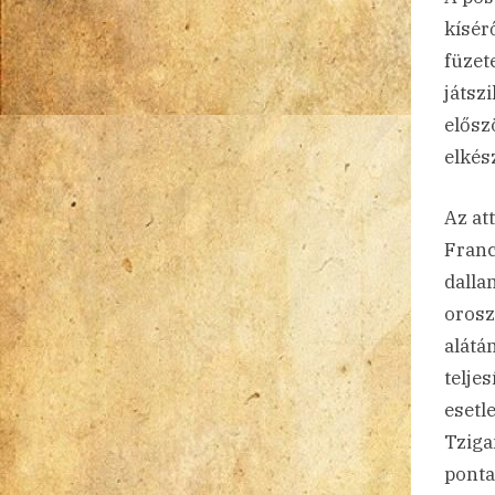
kísér
füzet
játsz
elősz
elkés
Az at
Franc
dalla
orosz
alátá
telje
esetl
Tziga
ponta