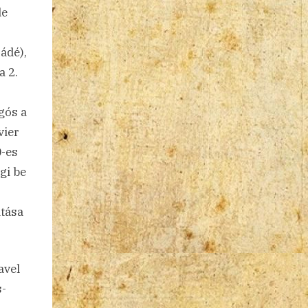
de
ádé),
a 2.
gós a
vier
0-es
gi be
itása
avel
s-