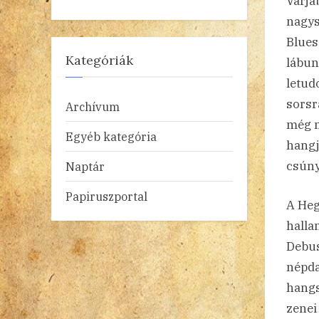
Varja
nagys
Blues
Kategóriák
lábun
letud
sorsr
Archívum
még m
Egyéb kategória
hangj
csúny
Naptár
Papiruszportal
A Heg
hallan
Debus
népda
hangs
zenei