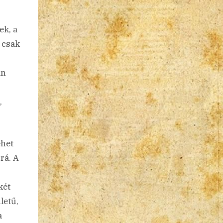
ek, a
 csak
án
,
ehet
rá. A
két
letű,
a