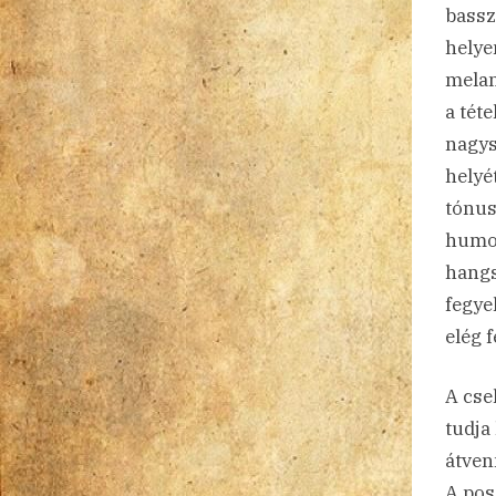
bassz
helye
melan
a tét
nagys
helyé
tónusá
humor
hangs
fegye
elég f
A cse
tudja
átven
A pos