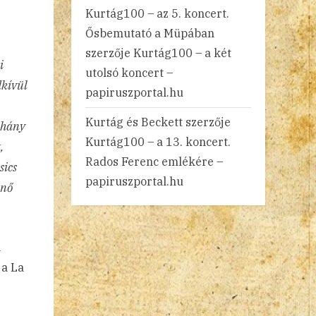
Kurtág100 – az 5. koncert.
Ősbemutató a Müpában
szerzője
Kurtág100 – a két
i
utolsó koncert –
dkívül
papiruszportal.hu
Kurtág és Beckett
szerzője
éhány
Kurtág100 – a 13. koncert.
,
Rados Ferenc emlékére –
sics
papiruszportal.hu
űnő
a
 a La