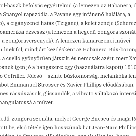
ol-baszk befolyás egyértelmű (a lemezen az Habanera, 
 a Spanyol rapszódia, a Pavane egy infánsnő halálára, a
o), a cigányzenei hatás (Tzigane), a kelet zenéje (Seherez
roamerikai dzsessz (a lemezen a hegedű-zongora szonát
e, a zongoraversenyek). A lemezen kamarazenei művei
ülnek föl, mindjárt kezdésként az Habanera. Bús-boron
, a cselló gyönyörűen játszik, és nemcsak azért, mert Xa
ipsnek igen jó a hangszere: egy (használatra kapott) 181
o Gofriller. Jóleső – szinte búskomorság, melankólia len
abot Emmanuel Strosser és Xavier Phillips előadásában.
mes rácsúszások, glissandók, a vibrato váltakozó intenz
 hangulatossá a művet.
edű-zongora szonáta, melyet George Enescu és maga R
ott be, első tétele igen hosszúnak hat Jean-Marc Phillip