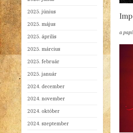
2025. június
Imp
2025. május
By
Po
ad
20
2 
a papi
2025. április
on
2025. március
2025. február
2025. január
2024. december
2024. november
2024. október
2024. szeptember