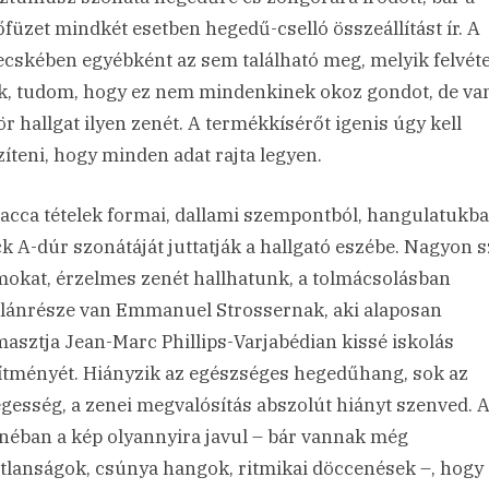
őfüzet mindkét esetben hegedű-cselló összeállítást ír. A
ecskében egyébként az sem található meg, melyik felvéte
ik, tudom, hogy ez nem mindenkinek okoz gondot, de van
ör hallgat ilyen zenét. A termékkísérőt igenis úgy kell
zíteni, hogy minden adat rajta legyen.
tacca tételek formai, dallami szempontból, hangulatukba
k A-dúr szonátáját juttatják a hallgató eszébe. Nagyon 
mokat, érzelmes zenét hallhatunk, a tolmácsolásban
lánrésze van Emmanuel Strossernak, aki alaposan
masztja Jean-Marc Phillips-Varjabédian kissé iskolás
sítményét. Hiányzik az egészséges hegedűhang, sok az
egesség, a zenei megvalósítás abszolút hiányt szenved. 
néban a kép olyannyira javul – bár vannak még
tlanságok, csúnya hangok, ritmikai döccenések –, hogy