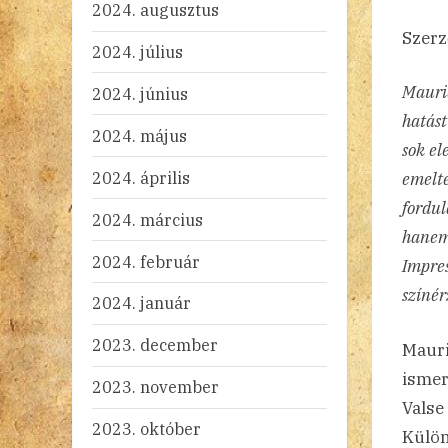
2024. augusztus
Szerz
2024. július
Mauric
2024. június
hatást
2024. május
sok el
2024. április
emelte
fordul
2024. március
hanem 
2024. február
Impres
színér
2024. január
2023. december
Mauri
ismer
2023. november
Valse
2023. október
Külön