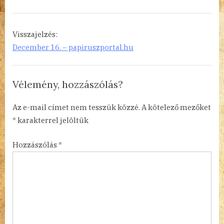
és
vegyes
karai,
Visszajelzés:
December 16. – papiruszportal.hu
Fischer
Ádámmal
Kórusművek
Vélemény, hozzászólás?
(Choral
Works)”
Az e-mail címet nem tesszük közzé.
A kötelező mezőket
*
karakterrel jelöltük
Hozzászólás
*