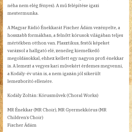
néha nem elég fényes). A mű felépítése igazi
mestermunka.
A Magyar Rádió Énekkarát Fischer Ádám vezényelte, a
hosszabb formákban, a felnőtt kórusok világában teljes
mértékben otthon van. Plasztikus, festői képeket
varázsol a hallgató elé, zeneileg kiemelkedő
megoldásokkal, ehhez kellett egy nagyon profi énekkar
is. A lemezt a vegyes kari művekért érdemes megvenni,
a Kodály-év után is, a nem igazán jól sikerült
lemezborító ellenére.
Kodály Zoltán: Kórusművek (Choral Works)
MR Énekkar (MR Choir), MR Gyermekkórus (MR
Children’s Choir)
Fischer Ádám