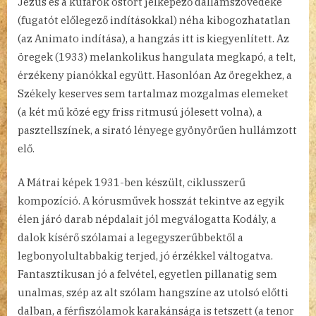
Jézus és a kufárok ostort jelképező dallamszövedéke
(fugatót előlegező indításokkal) néha kibogozhatatlan
(az Animato indítása), a hangzás itt is kiegyenlített. Az
öregek (1933) melankolikus hangulata megkapó, a telt,
érzékeny pianókkal együtt. Hasonlóan Az öregekhez, a
Székely keserves sem tartalmaz mozgalmas elemeket
(a két mű közé egy friss ritmusú jólesett volna), a
pasztellszínek, a sirató lényege gyönyörűen hullámzott
elő.
A Mátrai képek 1931-ben készült, ciklusszerű
kompozíció. A kórusművek hosszát tekintve az egyik
élen járó darab népdalait jól megválogatta Kodály, a
dalok kísérő szólamai a legegyszerűbbektől a
legbonyolultabbakig terjed, jó érzékkel váltogatva.
Fantasztikusan jó a felvétel, egyetlen pillanatig sem
unalmas, szép az alt szólam hangszíne az utolsó előtti
dalban, a férfiszólamok karakánsága is tetszett (a tenor