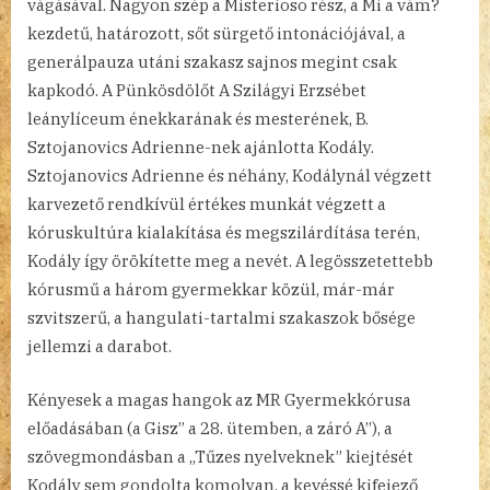
vágásával. Nagyon szép a Misterioso rész, a Mi a vám?
kezdetű, határozott, sőt sürgető intonációjával, a
generálpauza utáni szakasz sajnos megint csak
kapkodó. A Pünkösdölőt A Szilágyi Erzsébet
leánylíceum énekkarának és mesterének, B.
Sztojanovics Adrienne-nek ajánlotta Kodály.
Sztojanovics Adrienne és néhány, Kodálynál végzett
karvezető rendkívül értékes munkát végzett a
kóruskultúra kialakítása és megszilárdítása terén,
Kodály így örökítette meg a nevét. A legösszetettebb
kórusmű a három gyermekkar közül, már-már
szvitszerű, a hangulati-tartalmi szakaszok bősége
jellemzi a darabot.
Kényesek a magas hangok az MR Gyermekkórusa
előadásában (a Gisz’’ a 28. ütemben, a záró A’’), a
szövegmondásban a „Tűzes nyelveknek” kiejtését
Kodály sem gondolta komolyan, a kevéssé kifejező