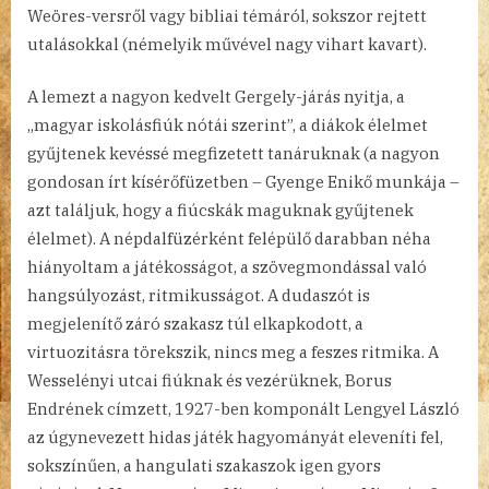
Weöres-versről vagy bibliai témáról, sokszor rejtett
utalásokkal (némelyik művével nagy vihart kavart).
A lemezt a nagyon kedvelt Gergely-járás nyitja, a
„magyar iskolásfiúk nótái szerint”, a diákok élelmet
gyűjtenek kevéssé megfizetett tanáruknak (a nagyon
gondosan írt kísérőfüzetben – Gyenge Enikő munkája –
azt találjuk, hogy a fiúcskák maguknak gyűjtenek
élelmet). A népdalfüzérként felépülő darabban néha
hiányoltam a játékosságot, a szövegmondással való
hangsúlyozást, ritmikusságot. A dudaszót is
megjelenítő záró szakasz túl elkapkodott, a
virtuozitásra törekszik, nincs meg a feszes ritmika. A
Wesselényi utcai fiúknak és vezérüknek, Borus
Endrének címzett, 1927-ben komponált Lengyel László
az úgynevezett hidas játék hagyományát eleveníti fel,
sokszínűen, a hangulati szakaszok igen gyors