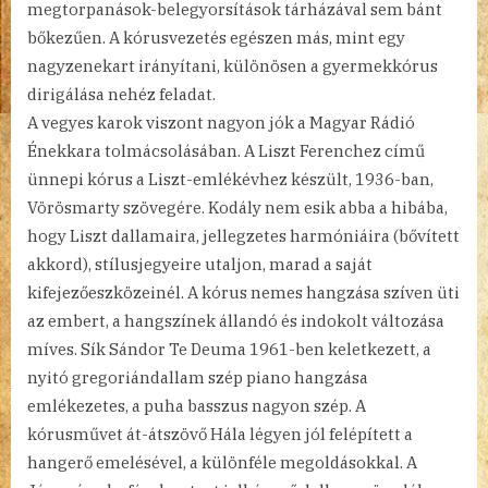
megtorpanások-belegyorsítások tárházával sem bánt
bőkezűen. A kórusvezetés egészen más, mint egy
nagyzenekart irányítani, különösen a gyermekkórus
dirigálása nehéz feladat.
A vegyes karok viszont nagyon jók a Magyar Rádió
Énekkara tolmácsolásában. A Liszt Ferenchez című
ünnepi kórus a Liszt-emlékévhez készült, 1936-ban,
Vörösmarty szövegére. Kodály nem esik abba a hibába,
hogy Liszt dallamaira, jellegzetes harmóniáira (bővített
akkord), stílusjegyeire utaljon, marad a saját
kifejezőeszközeinél. A kórus nemes hangzása szíven üti
az embert, a hangszínek állandó és indokolt változása
míves. Sík Sándor Te Deuma 1961-ben keletkezett, a
nyitó gregoriándallam szép piano hangzása
emlékezetes, a puha basszus nagyon szép. A
kórusművet át-átszövő Hála légyen jól felépített a
hangerő emelésével, a különféle megoldásokkal. A