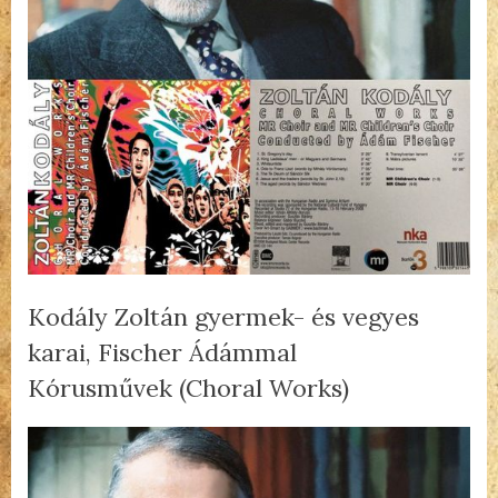
Kodály Zoltán gyermek- és vegyes
karai, Fischer Ádámmal
Kórusművek (Choral Works)
By
Posted
Kodály
admin
2023.03.06.
2 hozzászólás
on
Zoltán
gyermek-