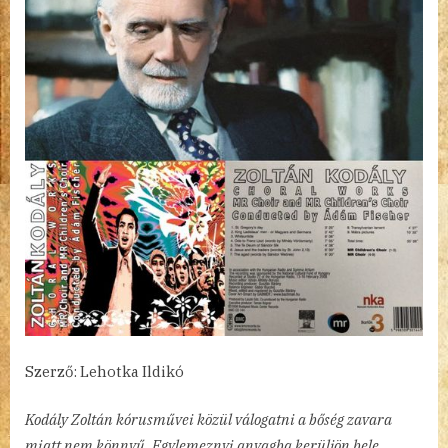
és
vegyes
karai,
Fischer
Ádámmal
Kórusművek
(Choral
Works)
című
bejegyzéshez
Szerző: Lehotka Ildikó
Kodály Zoltán kórusművei közül válogatni a bőség zavara
miatt nem könnyű. Egylemeznyi anyagba kerüljön bele