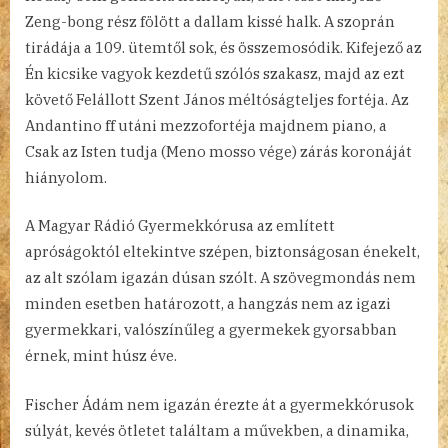
Zeng-bong rész fölött a dallam kissé halk. A szoprán
tirádája a 109. ütemtől sok, és összemosódik. Kifejező az
Én kicsike vagyok kezdetű szólós szakasz, majd az ezt
követő Felállott Szent János méltóságteljes fortéja. Az
Andantino ff utáni mezzofortéja majdnem piano, a
Csak az Isten tudja (Meno mosso vége) zárás koronáját
hiányolom.
A Magyar Rádió Gyermekkórusa az említett
apróságoktól eltekintve szépen, biztonságosan énekelt,
az alt szólam igazán dúsan szólt. A szövegmondás nem
minden esetben határozott, a hangzás nem az igazi
gyermekkari, valószínűleg a gyermekek gyorsabban
érnek, mint húsz éve.
Fischer Ádám nem igazán érezte át a gyermekkórusok
súlyát, kevés ötletet találtam a művekben, a dinamika,