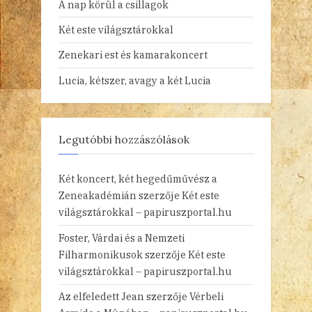
A nap körül a csillagok
Két este világsztárokkal
Zenekari est és kamarakoncert
Lucia, kétszer, avagy a két Lucia
Legutóbbi hozzászólások
Két koncert, két hegedűművész a
Zeneakadémián
szerzője
Két este
világsztárokkal – papiruszportal.hu
Foster, Várdai és a Nemzeti
Filharmonikusok
szerzője
Két este
világsztárokkal – papiruszportal.hu
Az elfeledett Jean
szerzője
Vérbeli