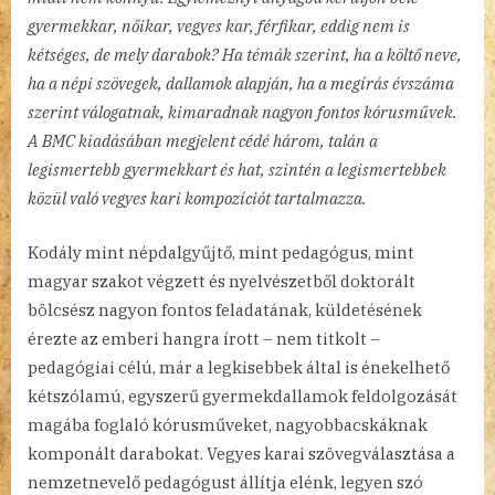
gyermekkar, nőikar, vegyes kar, férfikar, eddig nem is
kétséges, de mely darabok? Ha témák szerint, ha a költő neve,
ha a népi szövegek, dallamok alapján, ha a megírás évszáma
szerint válogatnak, kimaradnak nagyon fontos kórusművek.
A BMC kiadásában megjelent cédé három, talán a
legismertebb gyermekkart és hat, szintén a legismertebbek
közül való vegyes kari kompozíciót tartalmazza.
Kodály mint népdalgyűjtő, mint pedagógus, mint
magyar szakot végzett és nyelvészetből doktorált
bölcsész nagyon fontos feladatának, küldetésének
érezte az emberi hangra írott – nem titkolt –
pedagógiai célú, már a legkisebbek által is énekelhető
kétszólamú, egyszerű gyermekdallamok feldolgozását
magába foglaló kórusműveket, nagyobbacskáknak
komponált darabokat. Vegyes karai szövegválasztása a
nemzetnevelő pedagógust állítja elénk, legyen szó