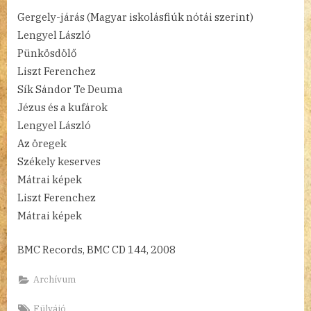
Gergely-járás (Magyar iskolásfiúk nótái szerint)
Lengyel László
Pünkösdölő
Liszt Ferenchez
Sík Sándor Te Deuma
Jézus és a kufárok
Lengyel László
Az öregek
Székely keserves
Mátrai képek
Liszt Ferenchez
Mátrai képek
BMC Records, BMC CD 144, 2008
Archívum
Tags:
Fülvájó