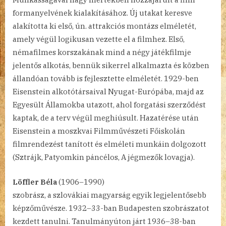
formanyelvének kialakításához. Új utakat keresve
alakította ki első, ún. attrakciós montázs elméletét,
amely végül logikusan vezette el a filmhez. Első,
némafilmes korszakának mind a négy játékfilmje
jelentős alkotás, bennük sikerrel alkalmazta és közben
állandóan tovább is fejlesztette elméletét. 1929-ben
Eisenstein alkotótársaival Nyugat-Európába, majd az
Egyesült Államokba utazott, ahol forgatási szerződést
kaptak, de a terv végül meghiúsult. Hazatérése után
Eisenstein a moszkvai Filmművészeti Főiskolán
filmrendezést tanított és elméleti munkáin dolgozott
(Sztrájk, Patyomkin páncélos, A jégmezők lovagja).
Löffler Béla
(1906–1990)
szobrász, a szlovákiai magyarság egyik legjelentősebb
képzőművésze. 1932–33-ban Budapesten szobrászatot
kezdett tanulni. Tanulmányúton járt 1936–38-ban