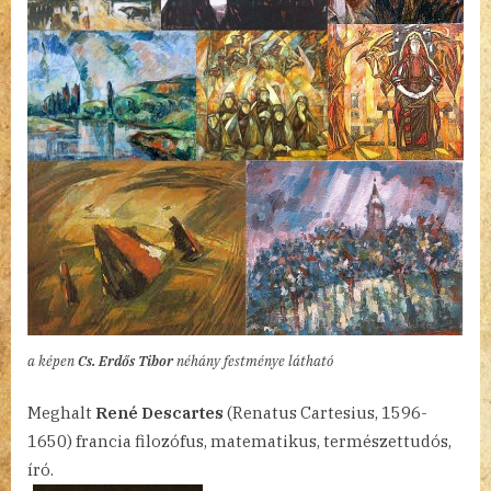
a képen
Cs. Erdős Tibor
néhány festménye látható
Meghalt
René Descartes
(Renatus Cartesius, 1596-
1650) francia filozófus, matematikus, természettudós,
író.