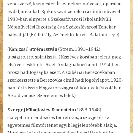
zeneszerző, karmester. Írt zenekari műveket, operákat
és daljátékokat. Epikus szvit zenekarra című művével
1933-ban elnyerte a Székesfővárosi Iskolánkívüli
Népművelési Bizottság és a Székesfővárosi Zenekar
pályadíját (Ködkirály, Az éneklő dervis, Balatoni rege).
(Kanizsai)
Strém István
(Strem, 1891–1942)
újságíró, író, spiritiszta. Húszéves korában jelent meg
első verseskötete. Az első világháború alatt, 1914-ben
orosz hadifogságba esett. A szibériai Berezovkában
szerkesztette a Berezovka című hadifogolylapot. 1920-
ban tért vissza Magyarországra (A könnyek fátyolában,
A zöld vadász, Szerelem és lélek).
Szergej Mihajlovics Eisenstein
(1898-1948)
szovjet filmrendező és teoretikus, a szovjet és az
egyetemes filmtörténet egyik legjelentősebb alakja.
Munkásságával nagy mértékben hozzájárult a film