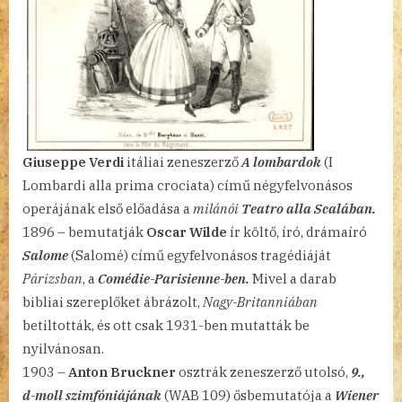
Giuseppe Verdi
itáliai zeneszerző
A lombardok
(I
Lombardi alla prima crociata) című négyfelvonásos
operájának első előadása a
milánói
Teatro alla Scalában.
1896 – bemutatják
Oscar Wilde
ír költő, író, drámaíró
Salome
(Salomé) című egyfelvonásos tragédiáját
Párizsban
, a
Comédie-Parisienne-ben.
Mivel a darab
bibliai szereplőket ábrázolt,
Nagy-Britanniában
betiltották, és ott csak 1931-ben mutatták be
nyilvánosan.
1903 –
Anton Bruckner
osztrák zeneszerző utolsó,
9.,
d-moll szimfóniájának
(WAB 109) ősbemutatója a
Wiener