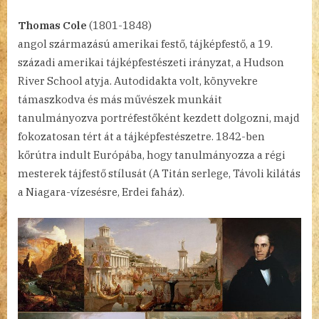
Thomas Cole
(1801-1848)
angol származású amerikai festő, tájképfestő, a 19.
századi amerikai tájképfestészeti irányzat, a Hudson
River School atyja. Autodidakta volt, könyvekre
támaszkodva és más művészek munkáit
tanulmányozva portréfestőként kezdett dolgozni, majd
fokozatosan tért át a tájképfestészetre. 1842-ben
kőrútra indult Európába, hogy tanulmányozza a régi
mesterek tájfestő stílusát (A Titán serlege, Távoli kilátás
a Niagara-vízesésre, Erdei faház).