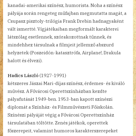
kanadai-amerikai színész, humorista. Noha a színész
pályája során rengeteg műfajban megmutatta magát, a
Csupasz pisztoly-trilógia Frank Drebin hadnagyaként
vált ismertté. Vígjátékaiban megformált karakterei
látszólag esetlennek, szórakozottnak tűnnek, és
mindehhez társulnak a filmjeit jellemző abszurd
helyzetek (Poszeidón-katasztrófa, Airplane!, Drakula
halott és élvezi).
Hadics László
(1927-1991)
kétszeres Jászai Mari-díjas színész, érdemes- és kiváló
művész. A Fővárosi Operettszínházban kezdte
pályafutását 1949-ben. 1953-ban kapott színészi
diplomát a Színház- és Filmművészeti Főiskolán.
Színészi pályáját végig a Fővárosi Operettszínház
társulatában töltötte. Zenés játékok, operettek
főszerepeit, valamint humoros karakterszerepeket