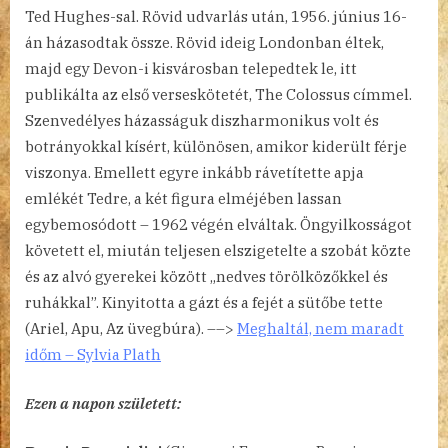
Ted Hughes-sal. Rövid udvarlás után, 1956. június 16-
án házasodtak össze. Rövid ideig Londonban éltek,
majd egy Devon-i kisvárosban telepedtek le, itt
publikálta az első verseskötetét, The Colossus címmel.
Szenvedélyes házasságuk diszharmonikus volt és
botrányokkal kísért, különösen, amikor kiderült férje
viszonya. Emellett egyre inkább rávetítette apja
emlékét Tedre, a két figura elméjében lassan
egybemosódott – 1962 végén elváltak. Öngyilkosságot
követett el, miután teljesen elszigetelte a szobát közte
és az alvó gyerekei között „nedves törölközőkkel és
ruhákkal”. Kinyitotta a gázt és a fejét a sütőbe tette
(Ariel, Apu, Az üvegbúra). ––>
Meghaltál, nem maradt
időm – Sylvia Plath
Ezen a napon született: