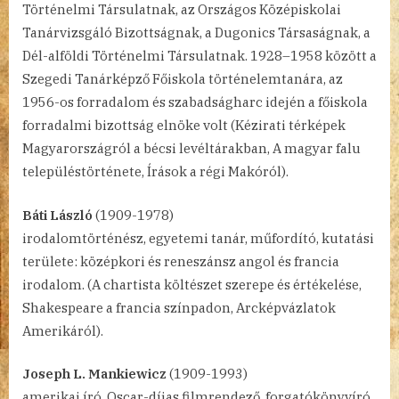
Történelmi Társulatnak, az Országos Középiskolai
Tanárvizsgáló Bizottságnak, a Dugonics Társaságnak, a
Dél-alföldi Történelmi Társulatnak. 1928–1958 között a
Szegedi Tanárképző Főiskola történelemtanára, az
1956-os forradalom és szabadságharc idején a főiskola
forradalmi bizottság elnöke volt (Kézirati térképek
Magyarországról a bécsi levéltárakban, A magyar falu
településtörténete, Írások a régi Makóról).
Báti László
(1909-1978)
irodalomtörténész, egyetemi tanár, műfordító, kutatási
területe: középkori és reneszánsz angol és francia
irodalom. (A chartista költészet szerepe és értékelése,
Shakespeare a francia színpadon, Arcképvázlatok
Amerikáról).
Joseph L. Mankiewicz
(1909-1993)
amerikai író, Oscar-díjas filmrendező, forgatókönyvíró