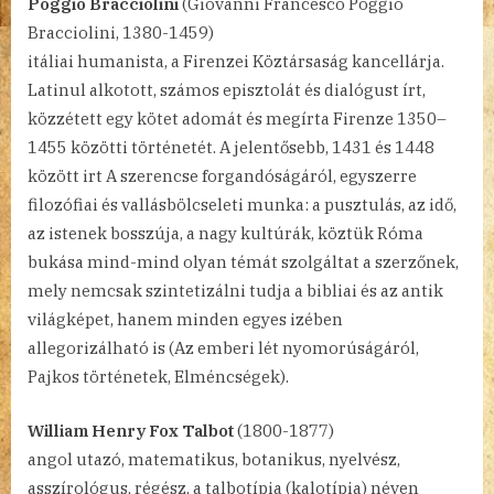
Poggio Bracciolini
(Giovanni Francesco Poggio
Bracciolini, 1380-1459)
itáliai humanista, a Firenzei Köztársaság kancellárja.
Latinul alkotott, számos episztolát és dialógust írt,
közzétett egy kötet adomát és megírta Firenze 1350–
1455 közötti történetét. A jelentősebb, 1431 és 1448
között irt A szerencse forgandóságáról, egyszerre
filozófiai és vallásbölcseleti munka: a pusztulás, az idő,
az istenek bosszúja, a nagy kultúrák, köztük Róma
bukása mind-mind olyan témát szolgáltat a szerzőnek,
mely nemcsak szintetizálni tudja a bibliai és az antik
világképet, hanem minden egyes izében
allegorizálható is (Az emberi lét nyomorúságáról,
Pajkos történetek, Elméncségek).
William Henry Fox Talbot
(1800-1877)
angol utazó, matematikus, botanikus, nyelvész,
asszírológus, régész, a talbotípia (kalotípia) néven