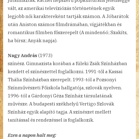
jutalmazták. Rachel népszerű popkulturális jelenséggé
vált, az amerikai televíziózás történetének egyik
legjobb női karaktereként tartják számon. A Jóbarátok
után Aniston számos filmdrámában, vígjátékban és
romantikus filmben főszerepelt (A minden6ó; Szakíts,
ha bírsz; Anyák napja).
Nagy András
(1973)
színész. Gimnazista korában a füleki Zsák Színházban
kezdett el színészettel foglalkozni. 1991-től a Kassai
Thália Színházban szerepelt. 1993-tól a Pozsonyi
Színművészeti Főiskola hallgatója, szlovák nyelven.
1996-tól a Gárdonyi Géza Színház társulatának
művésze. A budapesti székhelyű Vertigo Szlovák
Színház egyik alapító tagja. A színészet mellett
tanítással és rendezéssel is foglalkozik.
Ezen a napon halt meg: