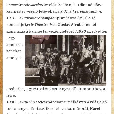
Concertvereinsorchester
előadásában,
Ferdinand Löwe
karmester vezényletével, a
bécsi
Musikvereinssaalban.
1916 – a
Baltimore Symphony Orchestra
(BSO) első
koncertje
Lyric Theatre-ben,
Gustav Strube
német
származású
karmester vezényletével. A
BSO
az egyetlen
nagy
amerikai
zenekar,
amelyet
eredetileg egy városi önkormányzat (Baltimore) hozott
létre.
1938 – a
BBC brit televíziós csatorna
elkészíti a világ első
tudományos-fantasztikus televíziós műsorát,
Karel