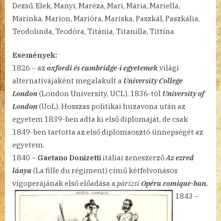
Dezső, Elek, Manyi, Maréza, Mari, Mária, Mariella,
11.
Marinka, Marion, Marióra, Mariska, Paszkál, Paszkália,
bejegyzéshez
Teodolinda, Teodóra, Titánia, Titanilla, Tittína
Események:
1826 – az
oxfordi és cambridge-i egyetemek
világi
alternatívájaként megalakult a
University College
London
(London University, UCL), 1836-tól
University of
London
(UoL). Hosszas politikai huzavona után az
egyetem 1839-ben adta ki első diplomáját, de csak
1849-ben tartotta az első diplomaosztó ünnepségét az
egyetem.
1840 –
Gaetano Donizetti
itáliai zeneszerző
Az ezred
lánya
(La fille du régiment) című kétfelvonásos
vígoperájának első
előadása a
párizsi
Opéra comique-ban.
1843 –