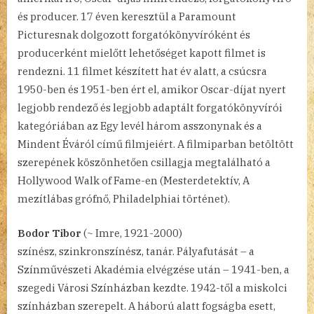
és producer. 17 éven keresztül a Paramount
Picturesnak dolgozott forgatókönyvíróként és
producerként mielőtt lehetőséget kapott filmet is
rendezni. 11 filmet készített hat év alatt, a csúcsra
1950-ben és 1951-ben ért el, amikor Oscar-díjat nyert
legjobb rendező és legjobb adaptált forgatókönyvírói
kategóriában az Egy levél három asszonynak és a
Mindent Éváról című filmjeiért. A filmiparban betöltött
szerepének köszönhetően csillagja megtalálható a
Hollywood Walk of Fame-en (Mesterdetektív, A
mezítlábas grófnő, Philadelphiai történet).
Bodor Tibor
(~ Imre, 1921-2000)
színész, szinkronszínész, tanár. Pályafutását – a
Színművészeti Akadémia elvégzése után – 1941-ben, a
szegedi Városi Színházban kezdte. 1942-től a miskolci
színházban szerepelt. A háború alatt fogságba esett,