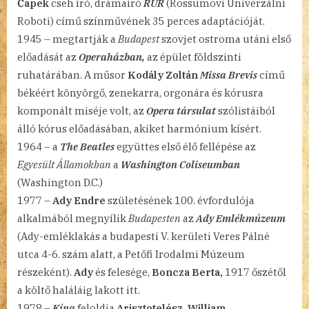
Čapek
cseh író, drámaíró
RUR
(Rossumovi Univerzální
Roboti) című színművének 35 perces adaptációját.
1945 – megtartják a
Budapest
szovjet ostroma utáni első
előadását az
Operaházban,
az épület földszinti
ruhatárában. A műsor
Kodály Zoltán
Missa Brevis
című
békéért könyörgő, zenekarra, orgonára és kórusra
komponált miséje volt, az
Opera társulat
szólistáiból
álló kórus előadásában, akiket harmónium kísért.
1964 – a
The Beatles
együttes első élő fellépése az
Egyesült Államokban
a
Washington Coliseumban
(Washington D.C.)
1977 –
Ady Endre
születésének 100. évfordulója
alkalmából megnyílik
Budapesten
az
Ady Emlékmúzeum
(Ady-emléklakás a budapesti V. kerületi Veres Pálné
utca 4-6. szám alatt, a Petőfi Irodalmi Múzeum
részeként).
Ady
és felesége,
Boncza Berta,
1917 őszétől
a költő haláláig lakott itt.
1978 –
Kína
feloldja
Arisztotelész, William