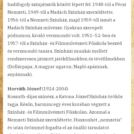
hadifogoly színjátszók között lépett fel. 1948-tól a Pécsi
Nemzeti, 1949-től a Madách Színház szerződtette.
1956-tól a Nemzeti Színház, majd 1959-től ismét a
Madách Színház művésze. Gyakran szerepelt
pódiumon, kiváló versmondó volt. 1951–52-ben és
1957-től a Színház- és Filmművészeti Főiskola beszéd
és versmondó tanára. Színházi munkái mellett
rendszeresen játszott játékfilmekben és tévéfilmekben
(Dollárpapa; A magyar ugaron; Napló apámnak,
anyámnak).
Horváth József
(1924-2004)
Kossuth-díjas színész, a Katona József Színház örökös
tagja. Későn, harmincegy éves korában végzett a
Színház- és Filmművészeti Főiskolán. Azonnal a
Nemzeti Színház szerződtette. Huszonhét „nemzetis”
év után örömmel fogadta el az önálló társulatot