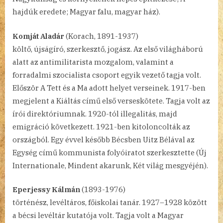
hajdúk eredete; Magyar falu, magyar ház).
Komját Aladár
(Korach, 1891-1937)
költő, újságíró, szerkesztő, jogász. Az első világháború
alatt az antimilitarista mozgalom, valamint a
forradalmi szocialista csoport egyik vezető tagja volt.
Először A Tett és a Ma adott helyet verseinek. 1917-ben
megjelent a Kiáltás című első verseskötete. Tagja volt az
írói direktóriumnak. 1920-tól illegalitás, majd
emigráció következett. 1921-ben kitoloncolták az
országból. Egy évvel később Bécsben Uitz Bélával az
Egység című kommunista folyóiratot szerkesztette (Új
Internationale, Mindent akarunk, Két világ mesgyéjén).
Eperjessy Kálmán
(1893-1976)
történész, levéltáros, főiskolai tanár. 1927–1928 között
a bécsi levéltár kutatója volt. Tagja volt a Magyar