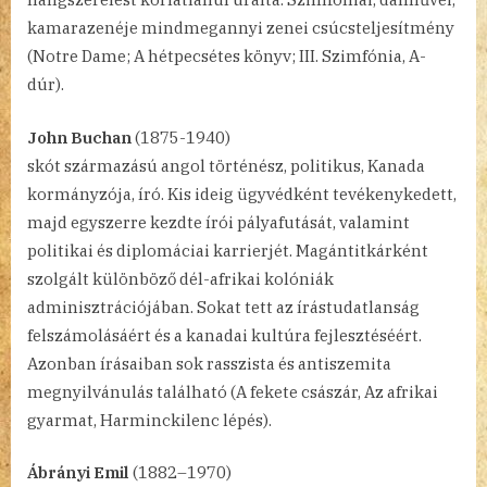
kamarazenéje mindmegannyi zenei csúcsteljesítmény
(Notre Dame; A hétpecsétes könyv; III. Szimfónia, A-
dúr).
John Buchan
(1875-1940)
skót származású angol történész, politikus, Kanada
kormányzója, író. Kis ideig ügyvédként tevékenykedett,
majd egyszerre kezdte írói pályafutását, valamint
politikai és diplomáciai karrierjét. Magántitkárként
szolgált különböző dél-afrikai kolóniák
adminisztrációjában. Sokat tett az írástudatlanság
felszámolásáért és a kanadai kultúra fejlesztéséért.
Azonban írásaiban sok rasszista és antiszemita
megnyilvánulás található (A fekete császár, Az afrikai
gyarmat, Harminckilenc lépés).
Ábrányi Emil
(1882–1970)