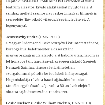
alapítók invitálását. Több mint két évtizeden át volt a
teátrum alázatos, kiváló alakításokat nyújtó tagja. A
színház mellett számos nagy sikerű magyar filmnek is
szereplője (Egy pikoló világos, Szegénylegények, A
legényanya).
Jeszenszky Endre
(1925–2008)
a Magyar Érdemrend Kiskeresztjével kitüntetett táncos,
koreográfus, balettmester, a dzsessztánc
magyarországi műfajalapítója. A háború után, három és
fél hónapos tánctanulásával, az éppen alakuló Szegedi
Nemzeti Színház táncosa lett. Hihetetlen
szorgalommal pótolta be tudásbeli hiányosságát.
Magániskolája révén a hazai újjászülető modern
táncélet egyik ösztönzője volt, a 80-as évek elejétől
oktatta saját dzsessztánc-rendszerét.
Leslie Nielsen
(Leslie William Nielsen, 1926-2010)