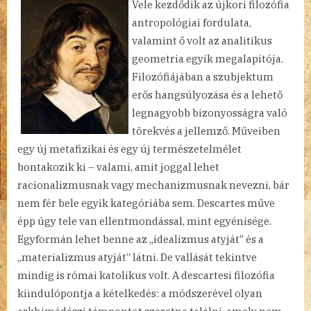
Vele kezdődik az újkori filozófia
antropológiai fordulata,
valamint ő volt az analitikus
geometria egyik megalapítója.
Filozófiájában a szubjektum
erős hangsúlyozása és a lehető
legnagyobb bizonyosságra való
törekvés a jellemző. Műveiben
egy új metafizikai és egy új természetelmélet
bontakozik ki – valami, amit joggal lehet
racionalizmusnak vagy mechanizmusnak nevezni, bár
nem fér bele egyik kategóriába sem. Descartes műve
épp úgy tele van ellentmondással, mint egyénisége.
Egyformán lehet benne az „idealizmus atyját” és a
„materializmus atyját” látni. De vallását tekintve
mindig is római katolikus volt. A descartesi filozófia
kiindulópontja a kételkedés: a módszerével olyan