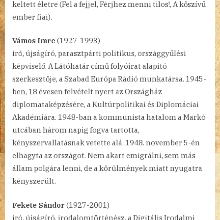
keltett életre (Fel a fejjel, Férjhez menni tilos!, A kőszívű
ember fiai).
Vámos Imre
(1927-1993)
író, újságíró, parasztpárti politikus, országgyűlési
képviselő. A Látóhatár című folyóirat alapító
szerkesztője, a Szabad Európa Rádió munkatársa. 1945-
ben, 18 évesen felvételt nyert az Országház
diplomataképzésére, a Kultúrpolitikai és Diplomáciai
Akadémiára. 1948-ban a kommunista hatalom a Markó
utcában három napig fogva tartotta,
kényszervallatásnak vetette alá. 1948. november 5-én
elhagyta az országot. Nem akart emigrálni, sem más
állam polgára lenni, de a körülmények miatt nyugatra
kényszerült.
Fekete Sándor
(1927-2001)
író, újságíró, irodalomtörténész, a Digitális Irodalmi