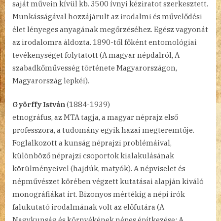
saját művein kívül kb. 3500 ívnyi kéziratot szerkesztett.
Munkásságával hozzájárult az irodalmi és művelődési
élet lényeges anyagának megőrzéséhez. Egész vagyonát
az irodalomra áldozta. 1890-től főként entomológiai
tevékenységet folytatott (A magyar népdalról, A
szabadkőművesség története Magyarországon,
Magyarország lepkéi).
Györffy István
(1884-1939)
etnográfus, az MTA tagja, a magyar néprajz első
professzora, a tudomány egyik hazai megteremtője.
Foglalkozott a kunság néprajzi problémáival,
különböző néprajzi csoportok kialakulásának
körülményeivel (hajdúk, matyók). A népviselet és
népművészet körében végzett kutatásai alapján kiváló
monográfiákat írt. Bizonyos mértékig a népi írók
falukutató irodalmának volt az előfutára (A
Nagykunság és környékének népes építkezése; A