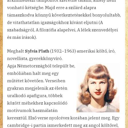
arkhimédészi támpontot szeretne találni, amely nem
vonható kétségbe. Majd erre a szilárd alapra
támaszkodva könnyű következtetésekkel bonyolultabb,
de vitathatatlan igazságokhoz kívánt eljutni (A
szabadságról, A filozófia alapelvei, A lélek szenvedélyei
és más írások).
Meghalt
Sylvia Plath
(1932–1963) amerikai költő, író,
novellista, gyerekkönyvíró.
Apja Németországból települt be,
embóliában halt meg egy
műtétet követően. Verseiben
gyakran megjelenik az életén
uralkodó apafigura, többek
között méhekhez kapcsolódó
motívumok használatán
keresztül. Első verse nyolcéves korában jelent meg. Egy
cambridge-i partin ismerkedett meg az angol költővel,