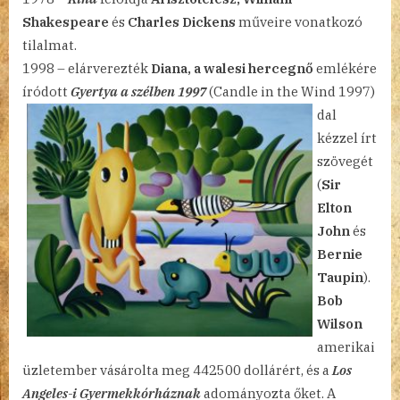
Shakespeare
és
Charles Dickens
műveire vonatkozó
tilalmat.
1998 – elárverezték
Diana, a walesi hercegnő
emlékére
íródott
Gyertya a szélben 1997
(Candle in the Wind 1997)
dal
kézzel írt
szövegét
(
Sir
Elton
John
és
Bernie
Taupin
).
Bob
Wilson
amerikai
üzletember vásárolta meg 442500 dollárért, és a
Los
Angeles-i Gyermekkórháznak
adományozta őket. A