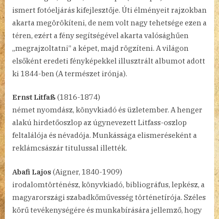
ismert fotóeljárás kifejlesztője. Úti élményeit rajzokban
akarta megörökíteni, de nem volt nagy tehetsége ezen a
téren, ezért a fény segítségével akarta valósághűen
„megrajzoltatni” a képet, majd rögzíteni. A világon
elsőként eredeti fényképekkel illusztrált albumot adott
ki 1844-ben (A természet irónja).
Ernst Litfaß
(1816-1874)
német nyomdász, könyvkiadó és üzletember. A henger
alakú hirdetőoszlop az úgynevezett Litfass-oszlop
feltalálója és névadója. Munkássága elismeréseként a
reklámcsászár titulussal illették.
Abafi Lajos
(Aigner, 1840-1909)
irodalomtörténész, könyvkiadó, bibliográfus, lepkész, a
magyarországi szabadkőművesség történetírója. Széles
körű tevékenységére és munkabírására jellemző, hogy