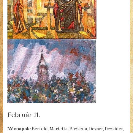
Február 11.
By
Posted
a(z)
admin
2023.02.11.
Nincs hozzászólás
Névnapok:
Bertold, Marietta, Bozsena, Dezsér, Dezsider,
on
Február