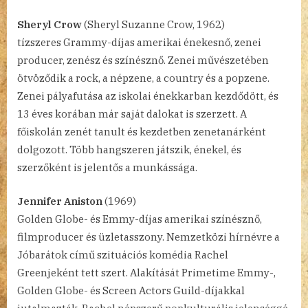
Sheryl Crow
(Sheryl Suzanne Crow, 1962)
tízszeres Grammy-díjas amerikai énekesnő, zenei
producer, zenész és színésznő. Zenei művészetében
ötvöződik a rock, a népzene, a country és a popzene.
Zenei pályafutása az iskolai énekkarban kezdődött, és
13 éves korában már saját dalokat is szerzett. A
főiskolán zenét tanult és kezdetben zenetanárként
dolgozott. Több hangszeren játszik, énekel, és
szerzőként is jelentős a munkássága.
Jennifer Aniston
(1969)
Golden Globe- és Emmy-díjas amerikai színésznő,
filmproducer és üzletasszony. Nemzetközi hírnévre a
Jóbarátok című szituációs komédia Rachel
Greenjeként tett szert. Alakítását Primetime Emmy-,
Golden Globe- és Screen Actors Guild-díjakkal