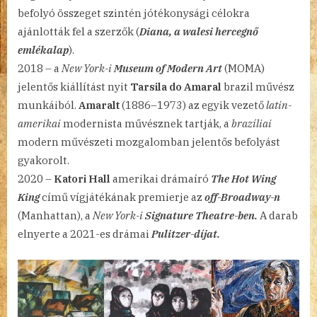
befolyó összeget szintén jótékonysági célokra
ajánlották fel a szerzők (
Diana, a walesi hercegnő
emlékalap
).
2018 – a
New York-i
Museum of Modern Art
(MOMA)
jelentős kiállítást nyit
Tarsila do Amaral
brazil művész
munkáiból.
Amaralt
(1886–1973) az egyik vezető
latin-
amerikai
modernista művésznek tartják, a
brazíliai
modern művészeti mozgalomban jelentős befolyást
gyakorolt.
2020 –
Katori Hall
amerikai drámaíró
The Hot Wing
King
című vígjátékának premierje az
off-Broadway-n
(Manhattan), a
New York-i
Signature Theatre-ben.
A darab
elnyerte a 2021-es drámai
Pulitzer-díjat.