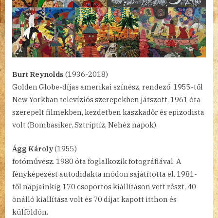
Burt Reynolds
(1936-2018)
Golden Globe-díjas amerikai színész, rendező. 1955-től
New Yorkban televíziós szerepekben játszott. 1961 óta
szerepelt filmekben, kezdetben kaszkadőr és epizodista
volt (Bombasiker, Sztriptíz, Nehéz napok).
Ágg Károly
(1955)
fotóművész. 1980 óta foglalkozik fotográfiával. A
fényképezést autodidakta módon sajátította el. 1981-
től napjainkig 170 csoportos kiállításon vett részt, 40
önálló kiállítása volt és 70 díjat kapott itthon és
külföldön.