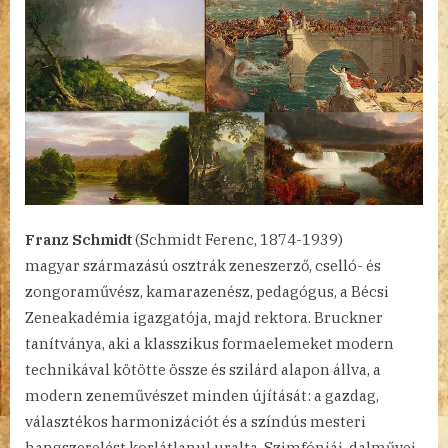
Franz Schmidt
(Schmidt Ferenc, 1874-1939)
magyar származású osztrák zeneszerző, cselló- és
zongoraművész, kamarazenész, pedagógus, a Bécsi
Zeneakadémia igazgatója, majd rektora. Bruckner
tanítványa, aki a klasszikus formaelemeket modern
technikával kötötte össze és szilárd alapon állva, a
modern zeneművészet minden újítását: a gazdag,
választékos harmonizációt és a színdús mesteri
hangszerelést korlátlanul uralta. Szimfóniái, dalművei,