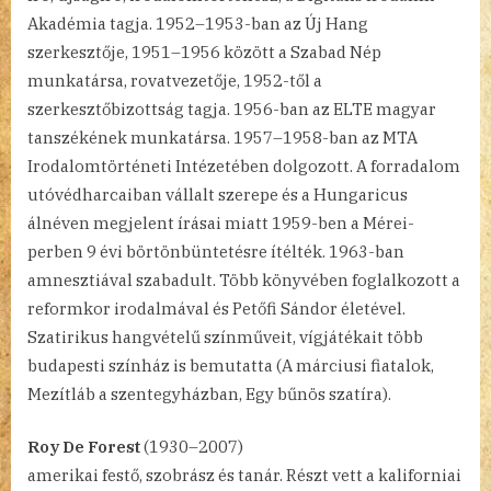
Akadémia tagja. 1952–1953-ban az Új Hang
szerkesztője, 1951–1956 között a Szabad Nép
munkatársa, rovatvezetője, 1952-től a
szerkesztőbizottság tagja. 1956-ban az ELTE magyar
tanszékének munkatársa. 1957–1958-ban az MTA
Irodalomtörténeti Intézetében dolgozott. A forradalom
utóvédharcaiban vállalt szerepe és a Hungaricus
álnéven megjelent írásai miatt 1959-ben a Mérei-
perben 9 évi börtönbüntetésre ítélték. 1963-ban
amnesztiával szabadult. Több könyvében foglalkozott a
reformkor irodalmával és Petőfi Sándor életével.
Szatirikus hangvételű színműveit, vígjátékait több
budapesti színház is bemutatta (A márciusi fiatalok,
Mezítláb a szentegyházban, Egy bűnös szatíra).
Roy De Forest
(1930–2007)
amerikai festő, szobrász és tanár. Részt vett a kaliforniai