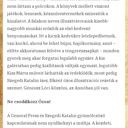
nem láttam a polcokon. A könyvek mellett viszont
játékok, lemezek, kézművestermékek színesítik a
kínálatot. A falakon neves illusztrátoraink kisebb-
nagyobb munkái erősítik az első kedvező
benyomásokat. Itt a kicsik kedvükre letelepedhetnek,
van kuckó, ahová be lehet bújni, hajókormány, amit –
előtte akkurátusan felvéve a tengerészsapkát – minden
gyerek meg akar forgatni legalább egyszer. A kis
galériában pedig kiállítások váltják egymást, legutóbb
Kiss Márta műveit láthatták az érdeklődők, most pedig
Szegedi Katalin ízes, főként ózos illusztrációi vezetik a
szemet. Géniusz Lóci köszöni, az Annóban jól van.
Ne csodálkozz Ózon!
A General Press és Szegedi Katalin gyümölcsöző
kapcsolatának nem nyúlfarknyi a múltja. A kezdeti,