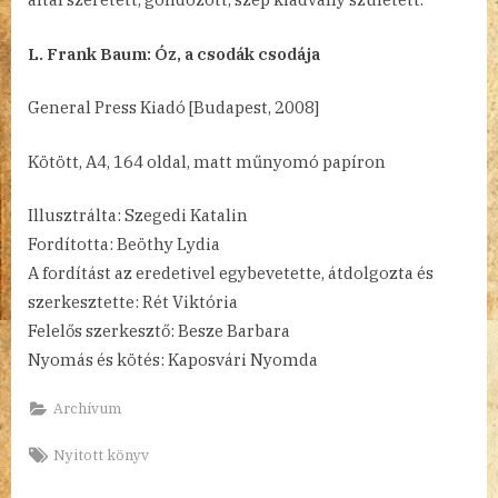
L. Frank Baum: Óz, a csodák csodája
General Press Kiadó [Budapest, 2008]
Kötött, A4, 164 oldal, matt műnyomó papíron
Illusztrálta: Szegedi Katalin
Fordította: Beöthy Lydia
A fordítást az eredetivel egybevetette, átdolgozta és
szerkesztette: Rét Viktória
Felelős szerkesztő: Besze Barbara
Nyomás és kötés: Kaposvári Nyomda
Archívum
Tags:
Nyitott könyv