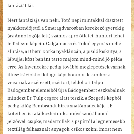
fantáziát lát.
Mert fantáziája van neki. Totó népi mintákkal díszített
nyakkendőjétől a Smaragdvárosban kerekező gyerekig
(az Anno logója lett) számos apró ötletet, humort lehet
felfedezni képein. Galgamácsa és Tokió egymás mellé
állítása, a D betű Dorka nyakláncán, a pisilő kiskutya, a
lábujjai közt banánt tartó majom mind-mind jó példa
erre. Az ínyencekre pedig további meglepetések várnak,
illusztrációkból kilógó képi bonmot-k: amikor a
vicsoriak a szétesett, széttört, feldobott talpú
Bádogember elemeiből újra Bádogembert eszkábálnak,
mindezt Dr. Tulp cégére alatt teszik, a Szegedi-képből
pedig kilóg Rembrandt híres anatómialeckéje… E
kötetben is találkozhatunk a művésznő állandó
jelzőivel: csipke, madártollak, a papírtól a legnemesebb
textíliág felhasznált anyagok, csíkos zokni (most nem