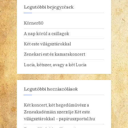
Legutóbbi bejegyzések
Körner80
A nap körül a csillagok
Két este világsztárokkal
Zenekari est és kamarakoncert
Lucia, kétszer, avagy a két Lucia
Legutóbbi hozzászólások
Két koncert, két hegedűművész a
Zeneakadémián
szerzője
Két este
világsztárokkal – papiruszportal.hu