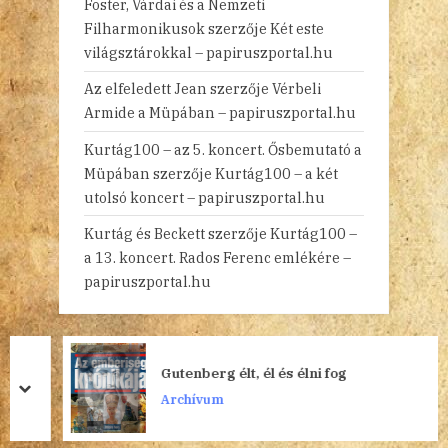
Foster, Várdai és a Nemzeti
Filharmonikusok
szerzője
Két este
világsztárokkal – papiruszportal.hu
Az elfeledett Jean
szerzője
Vérbeli
Armide a Müpában – papiruszportal.hu
Kurtág100 – az 5. koncert. Ősbemutató a
Müpában
szerzője
Kurtág100 – a két
utolsó koncert – papiruszportal.hu
Kurtág és Beckett
szerzője
Kurtág100 –
a 13. koncert. Rados Ferenc emlékére –
papiruszportal.hu
Gutenberg élt, él és élni fog
prev
next
Archívum