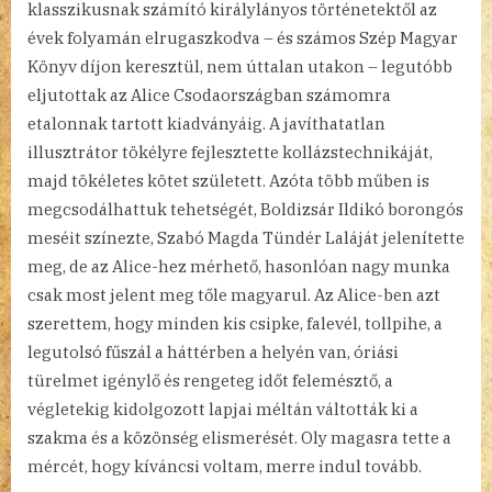
klasszikusnak számító királylányos történetektől az
évek folyamán elrugaszkodva – és számos Szép Magyar
Könyv díjon keresztül, nem úttalan utakon – legutóbb
eljutottak az Alice Csodaországban számomra
etalonnak tartott kiadványáig. A javíthatatlan
illusztrátor tökélyre fejlesztette kollázstechnikáját,
majd tökéletes kötet született. Azóta több műben is
megcsodálhattuk tehetségét, Boldizsár Ildikó borongós
meséit színezte, Szabó Magda Tündér Laláját jelenítette
meg, de az Alice-hez mérhető, hasonlóan nagy munka
csak most jelent meg tőle magyarul. Az Alice-ben azt
szerettem, hogy minden kis csipke, falevél, tollpihe, a
legutolsó fűszál a háttérben a helyén van, óriási
türelmet igénylő és rengeteg időt felemésztő, a
végletekig kidolgozott lapjai méltán váltották ki a
szakma és a közönség elismerését. Oly magasra tette a
mércét, hogy kíváncsi voltam, merre indul tovább.