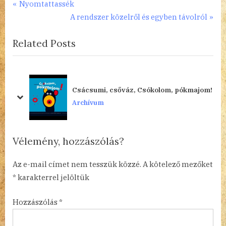
Bejegyzés
P
Nyomtattassék
r
N
A rendszer közelről és egyben távolról
navigáció
e
e
Related Posts
v
x
i
t
o
P
u
o
Csácsumi, csőváz, Csókolom, pókmajom!
s
s
prev
next
Archívum
P
t
o
:
s
Vélemény, hozzászólás?
t
:
Az e-mail címet nem tesszük közzé.
A kötelező mezőket
*
karakterrel jelöltük
Hozzászólás
*