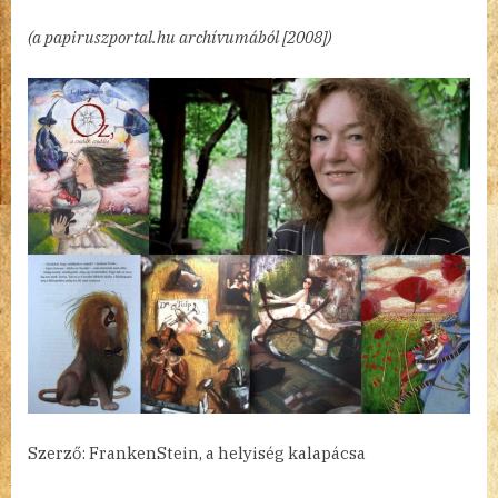
bejegyzéshez
(a papiruszportal.hu archívumából [2008])
Szerző: FrankenStein, a helyiség kalapácsa