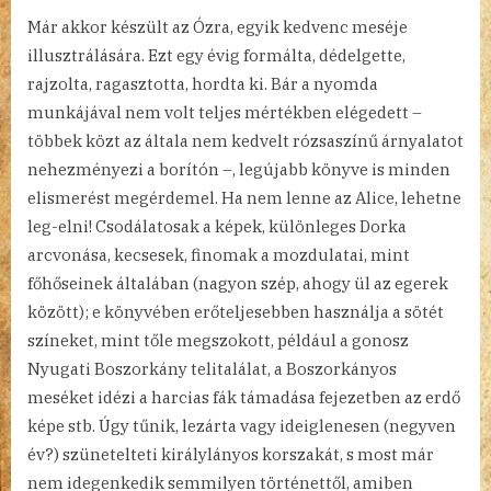
Már akkor készült az Ózra, egyik kedvenc meséje
illusztrálására. Ezt egy évig formálta, dédelgette,
rajzolta, ragasztotta, hordta ki. Bár a nyomda
munkájával nem volt teljes mértékben elégedett –
többek közt az általa nem kedvelt rózsaszínű árnyalatot
nehezményezi a borítón –, legújabb könyve is minden
elismerést megérdemel. Ha nem lenne az Alice, lehetne
leg-elni! Csodálatosak a képek, különleges Dorka
arcvonása, kecsesek, finomak a mozdulatai, mint
főhőseinek általában (nagyon szép, ahogy ül az egerek
között); e könyvében erőteljesebben használja a sötét
színeket, mint tőle megszokott, például a gonosz
Nyugati Boszorkány telitalálat, a Boszorkányos
meséket idézi a harcias fák támadása fejezetben az erdő
képe stb. Úgy tűnik, lezárta vagy ideiglenesen (negyven
év?) szünetelteti királylányos korszakát, s most már
nem idegenkedik semmilyen történettől, amiben