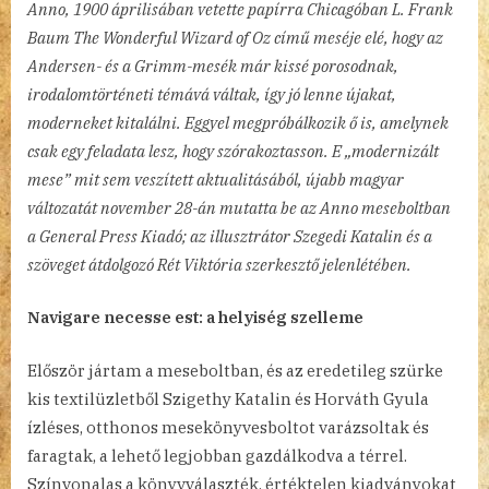
Anno, 1900 áprilisában vetette papírra Chicagóban L. Frank
Baum The Wonderful Wizard of Oz című meséje elé, hogy az
Andersen- és a Grimm-mesék már kissé porosodnak,
irodalomtörténeti témává váltak, így jó lenne újakat,
moderneket kitalálni. Eggyel megpróbálkozik ő is, amelynek
csak egy feladata lesz, hogy szórakoztasson. E „modernizált
mese” mit sem veszített aktualitásából, újabb magyar
változatát november 28-án mutatta be az Anno meseboltban
a General Press Kiadó; az illusztrátor Szegedi Katalin és a
szöveget átdolgozó Rét Viktória szerkesztő jelenlétében.
Navigare necesse est: a helyiség szelleme
Először jártam a meseboltban, és az eredetileg szürke
kis textilüzletből Szigethy Katalin és Horváth Gyula
ízléses, otthonos mesekönyvesboltot varázsoltak és
faragtak, a lehető legjobban gazdálkodva a térrel.
Színvonalas a könyvválaszték, értéktelen kiadványokat