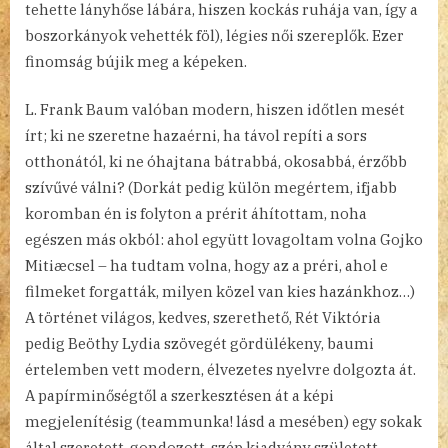
tehette lányhőse lábára, hiszen kockás ruhája van, így a
boszorkányok vehették föl), légies női szereplők. Ezer
finomság bújik meg a képeken.
L. Frank Baum valóban modern, hiszen időtlen mesét
írt; ki ne szeretne hazaérni, ha távol repíti a sors
otthonától, ki ne óhajtana bátrabbá, okosabbá, érzőbb
szívűvé válni? (Dorkát pedig külön megértem, ifjabb
koromban én is folyton a prérit áhítottam, noha
egészen más okból: ahol együtt lovagoltam volna Gojko
Mitiæcsel – ha tudtam volna, hogy az a préri, ahol e
filmeket forgatták, milyen közel van kies hazánkhoz…)
A történet világos, kedves, szerethető, Rét Viktória
pedig Beöthy Lydia szövegét gördülékeny, baumi
értelemben vett modern, élvezetes nyelvre dolgozta át.
A papírminőségtől a szerkesztésen át a képi
megjelenítésig (teammunka! lásd a mesében) egy sokak
által szeretett, gondozott, szép kiadvány született.