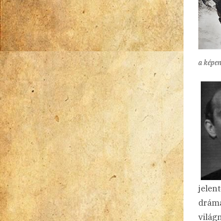
a képe
jelen
drámá
világ