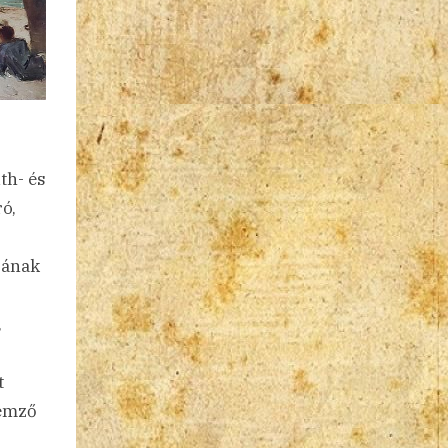
th- és
ró,
sának
,
t
lemző