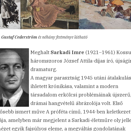
n
Gustaf Cederström
és néhány festménye látható
Meghalt
Sarkadi Imre
(1921–1961) Kossu
háromszoros József Attila-díjas író, újságí
dramaturg.
A magyar parasztság 1945 utáni átalakulá
ihletett krónikása, valamint a modern
társadalom erkölcsi problémáinak újszerű
drámai hangvételű ábrázolója volt. Első
tősebb ismert műve A próféta című, 1944-ben keletkezet
ja, amelyben már megjelent a Sarkadi-életműre oly jel
nézet egyik fajsúlyos eleme, a megváltás gondolatának