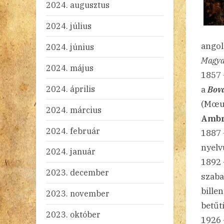
2024. augusztus
2024. július
angol
2024. június
Magya
2024. május
1857 
2024. április
a
Bov
(Mœur
2024. március
Ambr
2024. február
1887
nyelv
2024. január
1892 
2023. december
szaba
bille
2023. november
betűtí
2023. október
1926