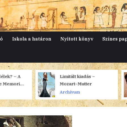
jó
Iskola a határon
Nyitott könyv
Színes pa
Limitált kiadás –
Vaszary Jáno
Mozart–Mutter
gyűjteményes 
a Magyar Nem
Archívum
Archívum
Galériában