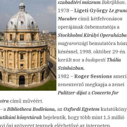
szabadtéri múzeum
Bokrijkban.
1978 –
Ligeti György
Le gran
Macabre
című kétfelvonásos
operájának ősbemutatója a
Stockholmi Királyi Operaházba
magyarországi
bemutatóra hús
késéssel, 1998. október 29-én
került sor a
budapesti
Thália
Színházban.
1982 –
Roger Sessions
ameri
zeneszerző megkapja a zenei
Pulitzer-díjat
a
Concerto for
stra
című művéért.
– a
Bibliotheca Bodleiana,
az
Oxfordi Egyetem
kutatóköny
atikáni könyvtárak
bejelentik, hogy több mint 1,5 millió
nyi ősi szöveget tesznek elérhetővé az interneten.