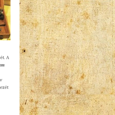
ét. A
cum
w
ezét