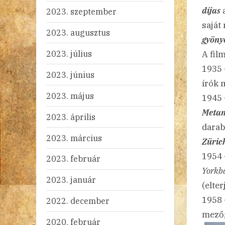
díjas
a
2023. szeptember
saját
2023. augusztus
gyöny
2023. július
A fil
1935
2023. június
írók 
2023. május
1945
Metam
2023. április
darab
2023. március
Züric
1954
2023. február
Yorkb
2023. január
(elte
1958 
2022. december
mezőg
2020. február