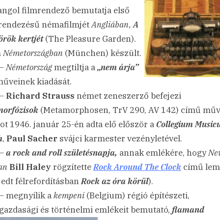
ngol filmrendező bemutatja első
 rendezésű némafilmjét
Angliában,
A
örök kertjét
(The Pleasure Garden).
m
Németországban
(München) készült.
 –
Németország
megtiltja a
„nem árja”
műveinek kiadását.
 –
Richard Strauss
német zeneszerző befejezi
orfózisok
(Metamorphosen, TrV 290, AV 142) című műv
ot 1946. január 25-én adta elő először a
Collegium Musi
h
,
Paul Sacher
svájci karmester vezényletével.
 –
a rock and roll születésnapja,
annak emlékére, hogy
Ne
an
Bill Haley
rögzítette
Rock Around The Clock
című lem
rjedt félrefordításban
Rock az óra körül
).
– megnyílik a
kempeni
(Belgium) régió építészeti,
azdasági és történelmi emlékeit bemutató,
flamand