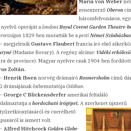
Maria von Weber
né
zeneszerző
Oberon
cí
háromfelvonásos, egy
 nyelvű operáját a
londoni
Royal Covent Garden Theatre-b
rországon
1829-ben mutatták be a
pesti
Német Színházban
– megjelenik
Gustave Flaubert
francia író első sikerkö
aryné
(Madame Bovary). A regény alcíme:
Vidéki erkölcs
s de province). Magyar nyelvre csak 1904-ben fordított
us Zoltán.
 –
Henrik Ibsen
norvég drámaíró
Rosmersholm
című dá
ű drámájának ősbemutatója
Oslóban.
–
George C Blickensderfer
amerikai feltaláló
dalmaztatja a
hordozható írógépet.
A szerkezet újszerű
ntyűzetkiosztásáról és cserélhető
pusáról is ismert volt.
 –
Alfred Hitchcock
Golden Globe-