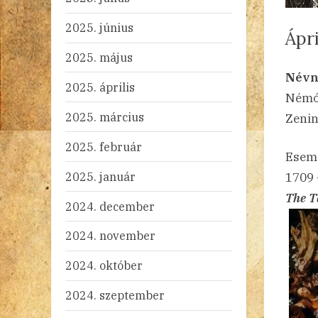
2025. június
Ápri
2025. május
By
Po
ad
20
Ni
Névn
2025. április
on
Némó,
2025. március
Zenin
2025. február
Esem
2025. január
1709 
The T
2024. december
2024. november
2024. október
2024. szeptember