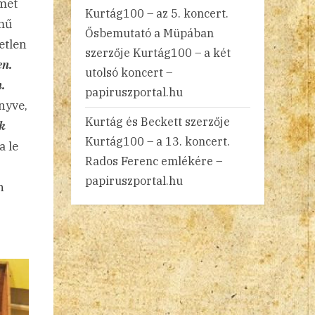
met
Kurtág100 – az 5. koncert.
mű
Ősbemutató a Müpában
etlen
szerzője
Kurtág100 – a két
en.
utolsó koncert –
.
papiruszportal.hu
nyve,
Kurtág és Beckett
szerzője
ök
Kurtág100 – a 13. koncert.
a le
Rados Ferenc emlékére –
papiruszportal.hu
n