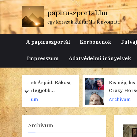
Skip
papiruszportal.hu
to
content
egy korszak kulturális lenyomata
A papiruszportál
Korboncnok
Fülvá
Impresszum
Adatvédelmi irányelvek
 Rákosi,
Kis nép, kis lélek? – A
Crazy Horse Memorial,
prev
next
2. rész
Archívum
Archívum