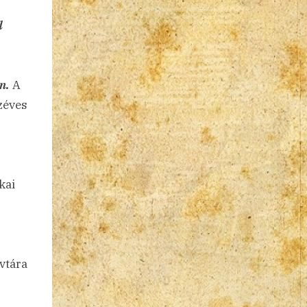
d
n.
A
zéves
kai
vtára