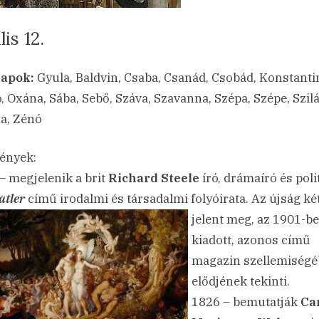
lis 12.
sted
a(z)
min
23.04.12.
ncs hozzászólás
apok:
Gyula, Baldvin, Csaba, Csanád, Csobád, Konstanti
Április
 Oxána, Sába, Sebő, Száva, Szavanna, Szépa, Szépe, Szilá
12.
a, Zénó
bejegyzéshez
ények:
– megjelenik a brit
Richard Steele
író, drámaíró és poli
atler
című irodalmi és társadalmi folyóirata. Az
újság ké
jelent meg, az 1901-b
kiadott, azonos című
magazin szellemiség
elődjének tekinti.
1826 – bemutatják
Ca