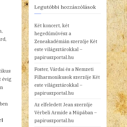
Legutóbbi hozzászólások
Két koncert, két
n,
hegedűművész a
rd,
Zeneakadémián
szerzője
Két
este világsztárokkal –
papiruszportal.hu
Foster, Várdai és a Nemzeti
tikus
Filharmonikusok
szerzője
Két
t évig
este világsztárokkal –
en
papiruszportal.hu
ében
Az elfeledett Jean
szerzője
Vérbeli Armide a Müpában –
rl
papiruszportal.hu