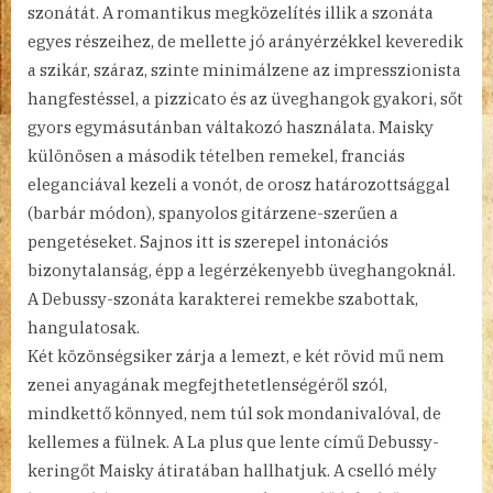
szonátát. A romantikus megközelítés illik a szonáta
egyes részeihez, de mellette jó arányérzékkel keveredik
a szikár, száraz, szinte minimálzene az impresszionista
hangfestéssel, a pizzicato és az üveghangok gyakori, sőt
gyors egymásutánban váltakozó használata. Maisky
különösen a második tételben remekel, franciás
eleganciával kezeli a vonót, de orosz határozottsággal
(barbár módon), spanyolos gitárzene-szerűen a
pengetéseket. Sajnos itt is szerepel intonációs
bizonytalanság, épp a legérzékenyebb üveghangoknál.
A Debussy-szonáta karakterei remekbe szabottak,
hangulatosak.
Két közönségsiker zárja a lemezt, e két rövid mű nem
zenei anyagának megfejthetetlenségéről szól,
mindkettő könnyed, nem túl sok mondanivalóval, de
kellemes a fülnek. A La plus que lente című Debussy-
keringőt Maisky átiratában hallhatjuk. A cselló mély