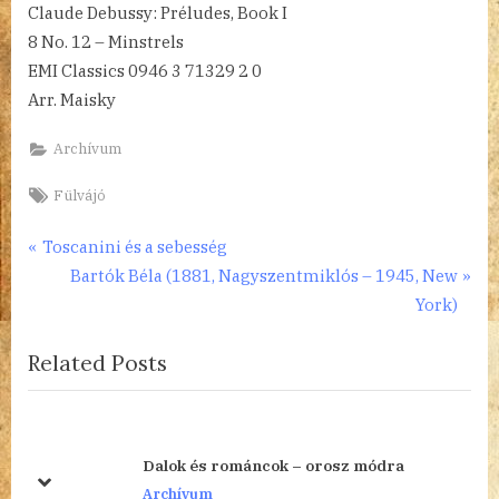
Claude Debussy: Préludes, Book I
8 No. 12 – Minstrels
EMI Classics 0946 3 71329 2 0
Arr. Maisky
Archívum
Tags:
Fülvájó
Bejegyzés
P
Toscanini és a sebesség
r
N
Bartók Béla (1881, Nagyszentmiklós – 1945, New
navigáció
e
e
York)
v
x
Related Posts
i
t
o
P
u
o
s
s
Dalok és románcok – orosz módra
P
t
prev
next
Archívum