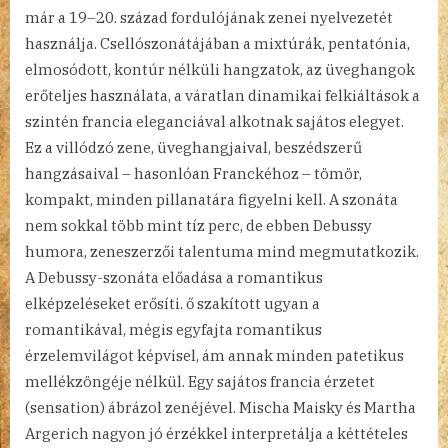
már a 19–20. század fordulójának zenei nyelvezetét
használja. Csellószonátájában a mixtúrák, pentatónia,
elmosódott, kontúr nélküli hangzatok, az üveghangok
erőteljes használata, a váratlan dinamikai felkiáltások a
szintén francia eleganciával alkotnak sajátos elegyet.
Ez a villódzó zene, üveghangjaival, beszédszerű
hangzásaival – hasonlóan Franckéhoz – tömör,
kompakt, minden pillanatára figyelni kell. A szonáta
nem sokkal több mint tíz perc, de ebben Debussy
humora, zeneszerzői talentuma mind megmutatkozik.
A Debussy-szonáta előadása a romantikus
elképzeléseket erősíti. ő szakított ugyan a
romantikával, mégis egyfajta romantikus
érzelemvilágot képvisel, ám annak minden patetikus
mellékzöngéje nélkül. Egy sajátos francia érzetet
(sensation) ábrázol zenéjével. Mischa Maisky és Martha
Argerich nagyon jó érzékkel interpretálja a kéttételes