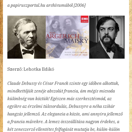
By
Posted
a(z)
admin
2023.03.25.
Nincs hozzászólás
a papiruszportal.hu archívumából [2006]
on
Debussy
és
Franck
egy-
egy
szonátája
Maisky
és
Argerich
előadásában
Szerző: Lehotka Ildikó
bejegyzéshez
Claude Debussy és César Franck szinte egy időben alkottak,
mindkettőjük zenéje abszolút francia, ám mégis micsoda
különbség van köztük! Egészen más szerkesztésmód, az
egyikre az érzelmi túlcsordulás, Debussyre a néha szikár
hangzás jellemző. Az elegancia a közös, ami annyira jellemző
a francia művekre. A lemez összeállítása nagyon érdekes, a
két zeneszerző ellentétes felfogását mutatja be, külön-külön