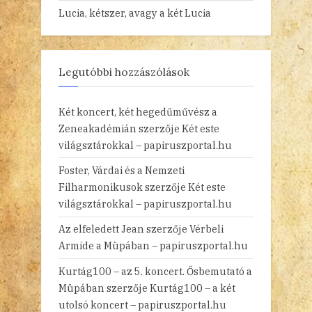
Lucia, kétszer, avagy a két Lucia
Legutóbbi hozzászólások
Két koncert, két hegedűművész a
Zeneakadémián
szerzője
Két este
világsztárokkal – papiruszportal.hu
Foster, Várdai és a Nemzeti
Filharmonikusok
szerzője
Két este
világsztárokkal – papiruszportal.hu
Az elfeledett Jean
szerzője
Vérbeli
Armide a Müpában – papiruszportal.hu
Kurtág100 – az 5. koncert. Ősbemutató a
Müpában
szerzője
Kurtág100 – a két
utolsó koncert – papiruszportal.hu