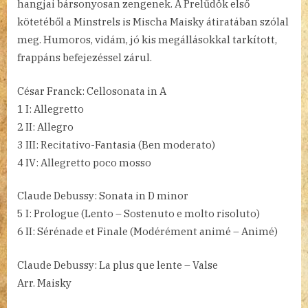
hangjai bársonyosan zengenek. A Prelűdök első
kötetéből a Minstrels is Mischa Maisky átiratában szólal
meg. Humoros, vidám, jó kis megállásokkal tarkított,
frappáns befejezéssel zárul.
César Franck: Cellosonata in A
1 I: Allegretto
2 II: Allegro
3 III: Recitativo-Fantasia (Ben moderato)
4 IV: Allegretto poco mosso
Claude Debussy: Sonata in D minor
5 I: Prologue (Lento – Sostenuto e molto risoluto)
6 II: Sérénade et Finale (Modérément animé – Animé)
Claude Debussy: La plus que lente – Valse
Arr. Maisky