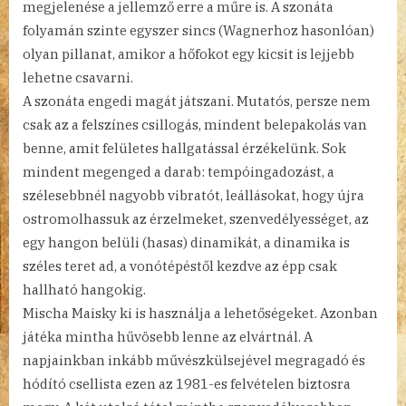
megjelenése a jellemző erre a műre is. A szonáta
folyamán szinte egyszer sincs (Wagnerhoz hasonlóan)
olyan pillanat, amikor a hőfokot egy kicsit is lejjebb
lehetne csavarni.
A szonáta engedi magát játszani. Mutatós, persze nem
csak az a felszínes csillogás, mindent belepakolás van
benne, amit felületes hallgatással érzékelünk. Sok
mindent megenged a darab: tempóingadozást, a
szélesebbnél nagyobb vibratót, leállásokat, hogy újra
ostromolhassuk az érzelmeket, szenvedélyességet, az
egy hangon belüli (hasas) dinamikát, a dinamika is
széles teret ad, a vonótépéstől kezdve az épp csak
hallható hangokig.
Mischa Maisky ki is használja a lehetőségeket. Azonban
játéka mintha hűvösebb lenne az elvártnál. A
napjainkban inkább művészkülsejével megragadó és
hódító csellista ezen az 1981-es felvételen biztosra