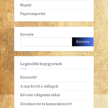
Naptár
Papiruszportal
Keresés
Keresés
Legutóbbi bejegyzések
Körner80
A nap körül a csillagok
Két este világsztárokkal
Zenekari est és kamarakoncert