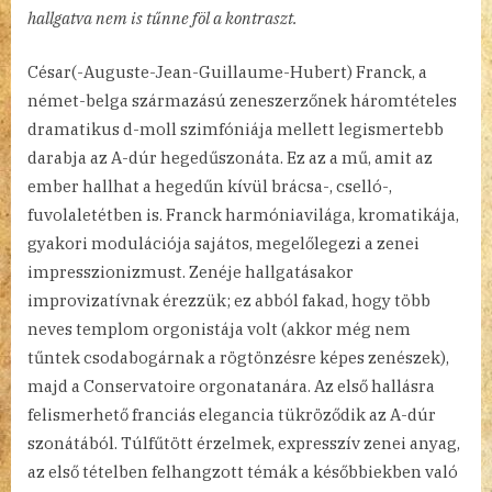
hallgatva nem is tűnne föl a kontraszt.
César(-Auguste-Jean-Guillaume-Hubert) Franck, a
német-belga származású zeneszerzőnek háromtételes
dramatikus d-moll szimfóniája mellett legismertebb
darabja az A-dúr hegedűszonáta. Ez az a mű, amit az
ember hallhat a hegedűn kívül brácsa-, cselló-,
fuvolaletétben is. Franck harmóniavilága, kromatikája,
gyakori modulációja sajátos, megelőlegezi a zenei
impresszionizmust. Zenéje hallgatásakor
improvizatívnak érezzük; ez abból fakad, hogy több
neves templom orgonistája volt (akkor még nem
tűntek csodabogárnak a rögtönzésre képes zenészek),
majd a Conservatoire orgonatanára. Az első hallásra
felismerhető franciás elegancia tükröződik az A-dúr
szonátából. Túlfűtött érzelmek, expresszív zenei anyag,
az első tételben felhangzott témák a későbbiekben való