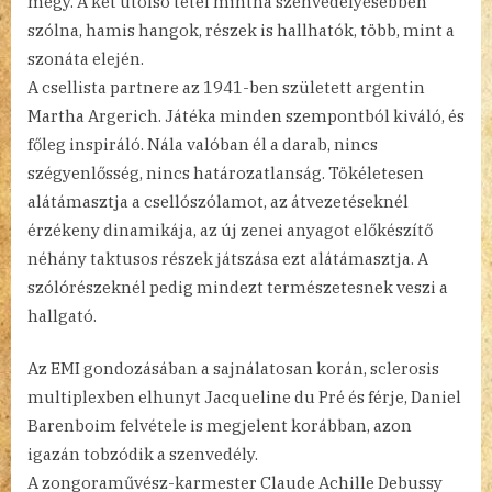
megy. A két utolsó tétel mintha szenvedélyesebben
szólna, hamis hangok, részek is hallhatók, több, mint a
szonáta elején.
A csellista partnere az 1941-ben született argentin
Martha Argerich. Játéka minden szempontból kiváló, és
főleg inspiráló. Nála valóban él a darab, nincs
szégyenlősség, nincs határozatlanság. Tökéletesen
alátámasztja a csellószólamot, az átvezetéseknél
érzékeny dinamikája, az új zenei anyagot előkészítő
néhány taktusos részek játszása ezt alátámasztja. A
szólórészeknél pedig mindezt természetesnek veszi a
hallgató.
Az EMI gondozásában a sajnálatosan korán, sclerosis
multiplexben elhunyt Jacqueline du Pré és férje, Daniel
Barenboim felvétele is megjelent korábban, azon
igazán tobzódik a szenvedély.
A zongoraművész-karmester Claude Achille Debussy