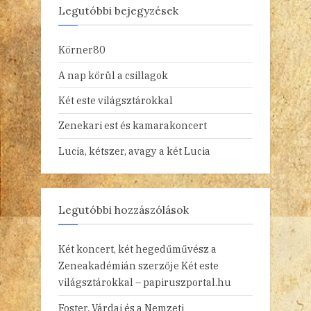
Legutóbbi bejegyzések
Körner80
A nap körül a csillagok
Két este világsztárokkal
Zenekari est és kamarakoncert
Lucia, kétszer, avagy a két Lucia
Legutóbbi hozzászólások
Két koncert, két hegedűművész a
Zeneakadémián
szerzője
Két este
világsztárokkal – papiruszportal.hu
Foster, Várdai és a Nemzeti