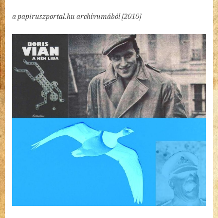
is
a papiruszportal.hu archívumából [2010]
talál
szemet
bejegyzéshez