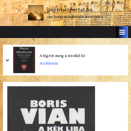
Skip
papiruszportal.hu
to
egy korszak kulturális lenyomata
content
A tigris meg a szelíd őz
prev
next
Archívum