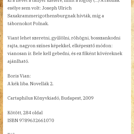
ki a nevét a tányér szélére, mint a fogoly (…) A rabnak
esélye sem volt: Joseph Ulrich
Saxakrammerigothensburgnak hívták, míg a
tábornokot Polnak.
Viant lehet szeretni, gyűlölni, röhögni, bosszankodni
rajta, nagyon színes képekkel, elképesztő módon:
vianosan ír. Bele kell gebedni, és ez főként kövéreknek
ajánlható.
Boris Vian:
A kék liba. Novellák 2.
Cartaphilus Könyvkiadó, Budapest, 2009
Kötött, 284 oldal
ISBN 9789632661070