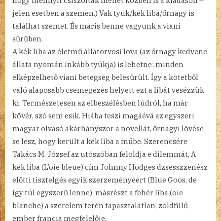
hogy mennyit csiszoltak menet közben is a kiadáson –
jelen esetben a szemen.) Vak tyúk/kék liba/őrnagy is
találhat szemet. És máris benne vagyunk a viani
sűrűben.
A kék liba az életmű állatorvosi lova (az őrnagy kedvenc
állata nyomán inkább tyúkja) is lehetne: minden
elképzelhető viani betegség belesűrült. Így a kötetből
való alaposabb csemegézés helyett ezt a libát vesézzük
ki. Természetesen az elbeszélésben lúdról, ha már
kövér, szó sem esik. Hiába teszi magáévá az egyszeri
magyar olvasó akárhányszor a novellát, őrnagyi lövése
se lesz, hogy került a kék liba a műbe. Szerencsére
Takács M. József az utószóban feloldja e dilemmát, A
kék liba (L’oie bleue) cím Johnny Hodges dzsesszzenész
előtti tisztelgés egyik szerzeményéért (Blue Goos, de
így túl egyszerű lenne), másrészt a fehér liba (oie
blanche) a szerelem terén tapasztalatlan, zöldfülű
ember francia megfelelője,