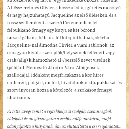
autószerelő cég „arca”, egy műkecske okozza. Hőseink,
A hősszerelmes Olivier, a hosszú lábú, ígéretes mosolyú
és nagy hajzuhatagú Jacqueline az első üléseken, és a
rossz szellemként a szerző történeteiben fel-
felbukkanó őrnagy egy kutya és két bőrönd
társaságában a hátsón. Jól kitapinthatóak, akárha
Jacqueline-nal álmodna Olivier, a viani sablonok: az
őrnagyon kívül a szereplők/helyszínek felfedett vagy
csak (alig) kihámozható ál-/beszélő nevet viselnek
(például: Mentesítő-Járatra-Váró-Albigensek
szállodája), időnként megfricskázza a kor híres
embereit, polgárt, melóst, hivatalnokot stb. pukkaszt, és
szórványosan hozza a kötelezőt: a szokásos őrnagyi
idiotizmus
Kivette üvegszemét a rejtekhelyéül szolgáló szemüregből,
ráköpött és megtisztogatta a zsebkendője sarkával, majd
odanyújtotta a kutyának, ám az elutasította a csereajánlatot…