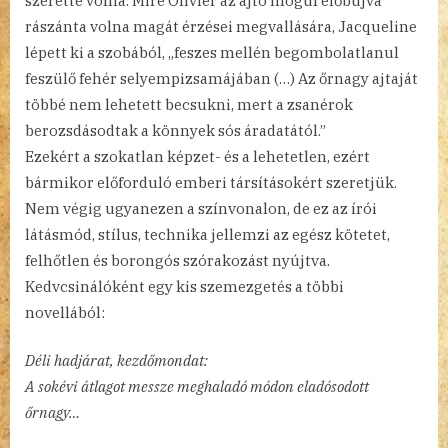
szerette volna. Mire Olivier az ajtó mögül előbújva
rászánta volna magát érzései megvallására, Jacqueline
lépett ki a szobából, „feszes mellén begombolatlanul
feszülő fehér selyempizsamájában (…) Az őrnagy ajtaját
többé nem lehetett becsukni, mert a zsanérok
berozsdásodtak a könnyek sós áradatától.”
Ezekért a szokatlan képzet- és a lehetetlen, ezért
bármikor előforduló emberi társításokért szeretjük.
Nem végig ugyanezen a színvonalon, de ez az írói
látásmód, stílus, technika jellemzi az egész kötetet,
felhőtlen és borongós szórakozást nyújtva.
Kedvcsinálóként egy kis szemezgetés a többi
novellából:
Déli hadjárat, kezdőmondat:
A sokévi átlagot messze meghaladó módon eladósodott
őrnagy…