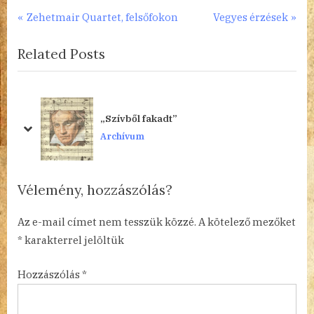
Bejegyzés
P
N
Zehetmair Quartet, felsőfokon
Vegyes érzések
r
e
navigáció
Related Posts
e
x
v
t
i
P
o
o
„Szívből fakadt”
u
s
prev
next
Archívum
s
t
P
:
o
Vélemény, hozzászólás?
s
t
Az e-mail címet nem tesszük közzé.
A kötelező mezőket
:
*
karakterrel jelöltük
Hozzászólás
*