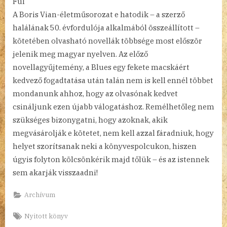
Fül
A Boris Vian-életműsorozat e hatodik – a szerző
halálának 50. évfordulója alkalmából összeállított –
kötetében olvasható novellák többsége most először
jelenik meg magyar nyelven. Az előző
novellagyűjtemény, a Blues egy fekete macskáért
kedvező fogadtatása után talán nem is kell ennél többet
mondanunk ahhoz, hogy az olvasónak kedvet
csináljunk ezen újabb válogatáshoz. Remélhetőleg nem
szükséges bizonygatni, hogy azoknak, akik
megvásárolják e kötetet, nem kell azzal fáradniuk, hogy
helyet szorítsanak neki a könyvespolcukon, hiszen
úgyis folyton kölcsönkérik majd tőlük – és az istennek
sem akarják visszaadni!
Archívum
Tags:
Nyitott könyv