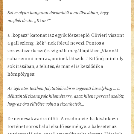
Szíve olyan hangosan dörömbölt a mellkasában, hogy
megkérdezte: „Ki az?”
a „kopasz” katonát (az egyik főszereplő, Olivier) viszont
a gall szleng „kék”-nek (bleu) nevezi. Pontos a
sorozatszerkesztő rezignált megállapítása: „Viannál
soha semmi nem az, aminek látszik…” Kitűnő, mint oly
sok írásában, a felütés, és már el is kezdődik a
hömpölygés:
Az ígéretes testben folytatódó előreszegezett hüvelykujj … a
délutántól tizennyolc kilométerre, azaz kilenc perccel azelőtt,
hogy az óra elütötte volna a tizenkettőt…
De nemcsak az óra ütött. A roadmovie-ba kívánkozó
történet soros balul elsülő eseménye: a balesetet az