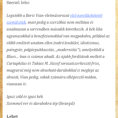
Szerző: leho
Legutóbb a Boris Vian-életműsorozat
első novelláskötetét
szemléztük
, most pedig a szerzőhöz nem méltóan és
unalmasan a sorrendben második következik. A kék liba
ugyanazokkal a beneficiumokkal van megpakolva, például az
előbb említett unalom ellen (sodró lendület, idiotizmus,
poéngyár, polgárpukkasztás, „modernitás”), amelyekből a
Blues…-ban is számos akadt. Az újabb fordítások mellett a
Cartaphilus és Takács M. József sorozatszerkesztő friss,
magyarul még nem olvasható darabokkal is meglepi az
olvasót, Vian pedig, sokak számára elképesztő módon,
vianosan ír.
Igazi zöld és igazi kék
Szemmel ver és darabokra tép
(Sexepil)
Lehet