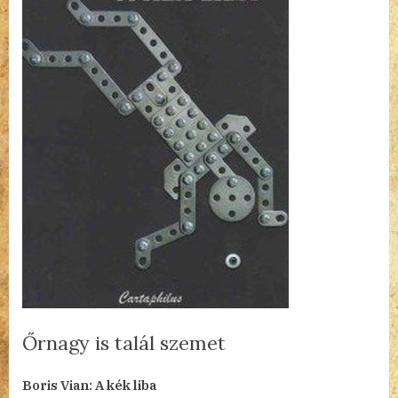
Őrnagy is talál szemet
By
Posted
a(z)
admin
2023.12.29.
Nincs hozzászólás
Boris Vian: A kék liba
on
Őrnagy