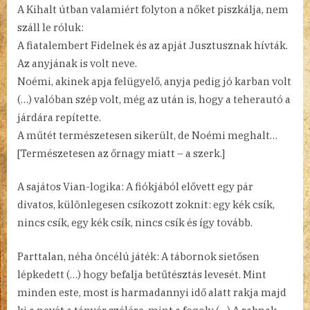
A Kihalt útban valamiért folyton a nőket piszkálja, nem
száll le róluk:
A fiatalembert Fidelnek és az apját Jusztusznak hívták.
Az anyjának is volt neve.
Noémi, akinek apja felügyelő, anyja pedig jó karban volt
(…) valóban szép volt, még az után is, hogy a teherautó a
járdára repítette.
A műtét természetesen sikerült, de Noémi meghalt…
[Természetesen az őrnagy miatt – a szerk.]
A sajátos Vian-logika: A fiókjából elővett egy pár
divatos, különlegesen csíkozott zoknit: egy kék csík,
nincs csík, egy kék csík, nincs csík és így tovább.
Parttalan, néha öncélú játék: A tábornok sietősen
lépkedett (…) hogy befalja betűtésztás levesét. Mint
minden este, most is harmadannyi idő alatt rakja majd