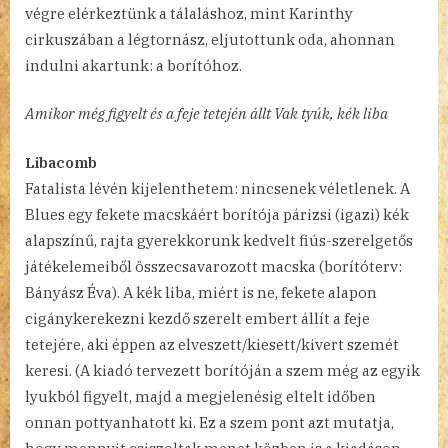
végre elérkeztünk a tálaláshoz, mint Karinthy
cirkuszában a légtornász, eljutottunk oda, ahonnan
indulni akartunk: a borítóhoz.
Amikor még figyelt és a feje tetején állt Vak tyúk, kék liba
Libacomb
Fatalista lévén kijelenthetem: nincsenek véletlenek. A
Blues egy fekete macskáért borítója párizsi (igazi) kék
alapszínű, rajta gyerekkorunk kedvelt fiús-szerelgetős
játékelemeiből összecsavarozott macska (borítóterv:
Bányász Éva). A kék liba, miért is ne, fekete alapon
cigánykerekezni kezdő szerelt embert állít a feje
tetejére, aki éppen az elveszett/kiesett/kivert szemét
keresi. (A kiadó tervezett borítóján a szem még az egyik
lyukból figyelt, majd a megjelenésig eltelt időben
onnan pottyanhatott ki. Ez a szem pont azt mutatja,