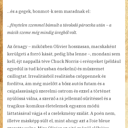
…és a gegek, bonmot-k sem maradnak el:
…fénytelen szemmel bámult a távolodó párocska után – a
másik szeme még mindig üvegből volt.
Az őrnagy – miközben Olivier hosszasan, macskaként
kerülgeti a forró kását, pedig liba lenne –, mondani sem
kell, éjt nappallá téve Chuck Norris-i erényeket (például
egyedül is tud kórusban énekelni) és műszemet
csillogtat. Irrealitásból realitásba csöppennek és
fordítva, ám még mielőtt a bősz autós futam és a
csigalassúságú szerelmi ostrom és ezzel a történet
nyúlóssá válna, a szerző a rá jellemző sűrítéssel és a
tragikus-komikus életelemek egyazon módú
láttatásával vágja el a cselekmény szálát. A poén nem,
illetve másképp sült el, mint ahogy azt a l’oie bleue