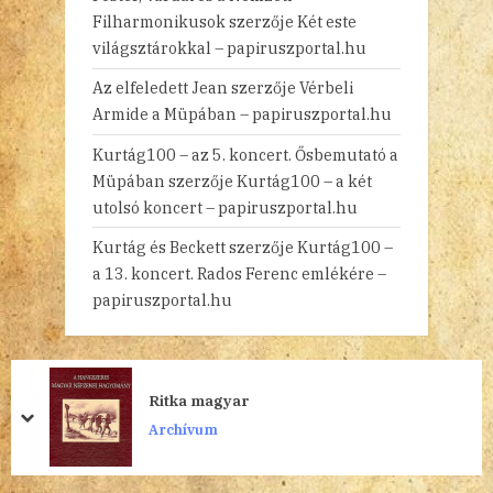
Filharmonikusok
szerzője
Két este
világsztárokkal – papiruszportal.hu
Az elfeledett Jean
szerzője
Vérbeli
Armide a Müpában – papiruszportal.hu
Kurtág100 – az 5. koncert. Ősbemutató a
Müpában
szerzője
Kurtág100 – a két
utolsó koncert – papiruszportal.hu
Kurtág és Beckett
szerzője
Kurtág100 –
a 13. koncert. Rados Ferenc emlékére –
papiruszportal.hu
Ritka magyar
prev
next
Archívum