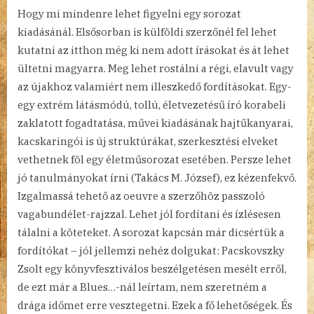
Hogy mi mindenre lehet figyelni egy sorozat
kiadásánál. Elsősorban is külföldi szerzőnél fel lehet
kutatni az itthon még ki nem adott írásokat és át lehet
ültetni magyarra. Meg lehet rostálni a régi, elavult vagy
az újakhoz valamiért nem illeszkedő fordításokat. Egy-
egy extrém látásmódú, tollú, életvezetésű író korabeli
zaklatott fogadtatása, művei kiadásának hajtűkanyarai,
kacskaringói is új struktúrákat, szerkesztési elveket
vethetnek föl egy életműsorozat esetében. Persze lehet
jó tanulmányokat írni (Takács M. József), ez kézenfekvő.
Izgalmassá tehető az oeuvre a szerzőhöz passzoló
vagabundélet-rajzzal. Lehet jól fordítani és ízlésesen
tálalni a köteteket. A sorozat kapcsán már dicsértük a
fordítókat – jól jellemzi nehéz dolgukat: Pacskovszky
Zsolt egy könyvfesztiválos beszélgetésen mesélt erről,
de ezt már a Blues…-nál leírtam, nem szeretném a
drága időmet erre vesztegetni. Ezek a fő lehetőségek. És