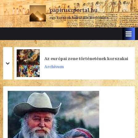
Skip
papiruszportal.hu
to
egy korszak kulturális lenyomata
content
Az európai zene történetének korszakai
prev
next
Archívum