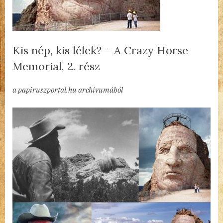
Kis nép, kis lélek? – A Crazy Horse
Memorial, 2. rész
By
Posted
Kis
admin
2023.01.03.
1 hozzászólás a(z)
bejegyzéshez
a papiruszportal.hu archívumából
on
nép,
kis
lélek?
–
A
Crazy
Horse
Memorial,
2.
rész