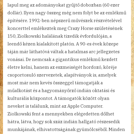
lapul meg az adományokat gyűjtő dobozban (60 ezer
dollár). Ilyen nagy összeg még nem folyt be az emlékmű
építésére. 1992-ben népszerű művészek részvételével
koncerttel emlékeztek meg Crazy Horse születésének
150, Ziolkowski halálának tizedik évfordulóján, a
leendő kézen kialakított platón. A 90-es évek közepe
táján már láthatóvá váltak a hatalmas arc jellegzetes
vonásai. De nemcsak a gigantikus emlékmű kezdett
életre kelni, hanem az eszmeiségét hordozó, köréje
csoportosuló szervezetek, alapítványok is, amelyek
most már nem kevés összeggel támogatják a
műalkotást és a hagyományőrző indián oktatási és
kulturális központot. A támogatók között olyan
neveket is találunk, mint az Apple Computer.
Ziolkowski fent a mennyekben elégedetten dőlhet
hátra, látva, hogy sok száz indián hallgató részesedik
munkájának, elhivatottságának gyümölcséből. Minden