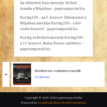
Az elfeledett Jean
szerzője
Vérbeli
Armide a Müpában – papiruszportal.hu
Kurtág100 – az 5. koncert. Ősbemutató a
Müpában
szerzője
Kurtág100 – a két
utolsó koncert – papiruszportal.hu
Kurtág és Beckett
szerzője
Kurtág100 –
a 13. koncert. Rados Ferenc emlékére –
papiruszportal.hu
Beethoven-reminiszcenciák
prev
next
Archívum
Copyright © 2003-2024 papiruszportal.hu
Powered by
PressBook News WordPress theme