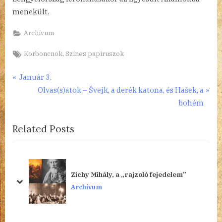
menekült.
Archívum
Tags:
,
Korboncnok
Színes papiruszok
Bejegyzés
P
Január 3.
r
N
Olvas(s)atok – Švejk, a derék katona, és Hašek, a
navigáció
e
e
bohém
v
x
Related Posts
i
t
o
P
u
o
s
s
Zichy Mihály, a „rajzoló fejedelem”
P
t
prev
next
Archívum
o
:
s
t