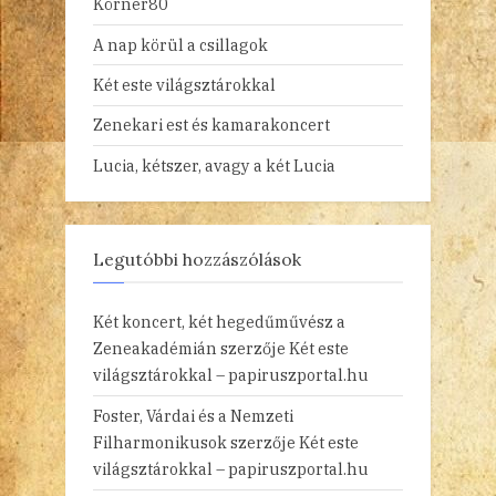
Körner80
A nap körül a csillagok
Két este világsztárokkal
Zenekari est és kamarakoncert
Lucia, kétszer, avagy a két Lucia
Legutóbbi hozzászólások
Két koncert, két hegedűművész a
Zeneakadémián
szerzője
Két este
világsztárokkal – papiruszportal.hu
Foster, Várdai és a Nemzeti
Filharmonikusok
szerzője
Két este
világsztárokkal – papiruszportal.hu