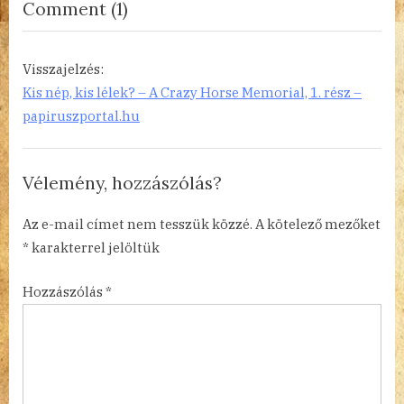
on
Comment
(1)
:
“Kis
nép,
Visszajelzés:
kis
Kis nép, kis lélek? – A Crazy Horse Memorial, 1. rész –
lélek?
papiruszportal.hu
–
A
Vélemény, hozzászólás?
Crazy
Horse
Az e-mail címet nem tesszük közzé.
A kötelező mezőket
Memorial,
*
karakterrel jelöltük
2.
Hozzászólás
*
rész”