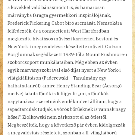
a kövekkel való bánásmódot is, és hamarosan
márványba faragta gyermekkori inspirálójának,
Frederick Pickering Cabot bíró arcmását. Nemsokára
felfedezték, és a connecticuti West Hartfordban
megkezdte hivatásos művészi karrierjét. Bostoni és
New York-i megrendelésre készítette műveit. Gutzon
Borglumnak segédkezett 1939-től a Mount Rushmore-i
szoborcsoport munkálataiban. Még ebben az évben
egyik márványszobrával első díjat nyert a New York-i
világkiállításon (Paderewski – Tanulmány egy
halhatatlanról), amire Henry Standing Bear (Ácsorgó
medve) lakota főnök is felfigyelt: „mi, a főnökök
nagytanácsa, szeretnénk emlékművet állítani, hogy a
sápadtarcúak tudják, a vörös bőrűeknek is vannak nagy
hősei”. Ziolkowski nem zárkózott el az ötlettől.
Megbeszélték, hogy a következő pár évben kidolgozzák
a megvalósítás részleteit, azonban a II. világháború