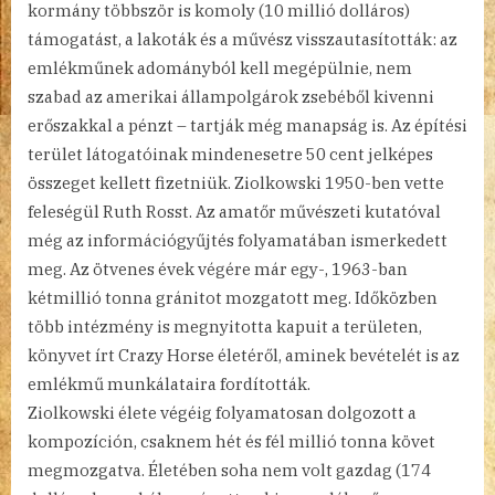
kormány többször is komoly (10 millió dolláros)
támogatást, a lakoták és a művész visszautasították: az
emlékműnek adományból kell megépülnie, nem
szabad az amerikai állampolgárok zsebéből kivenni
erőszakkal a pénzt – tartják még manapság is. Az építési
terület látogatóinak mindenesetre 50 cent jelképes
összeget kellett fizetniük. Ziolkowski 1950-ben vette
feleségül Ruth Rosst. Az amatőr művészeti kutatóval
még az információgyűjtés folyamatában ismerkedett
meg. Az ötvenes évek végére már egy-, 1963-ban
kétmillió tonna gránitot mozgatott meg. Időközben
több intézmény is megnyitotta kapuit a területen,
könyvet írt Crazy Horse életéről, aminek bevételét is az
emlékmű munkálataira fordították.
Ziolkowski élete végéig folyamatosan dolgozott a
kompozíción, csaknem hét és fél millió tonna követ
megmozgatva. Életében soha nem volt gazdag (174