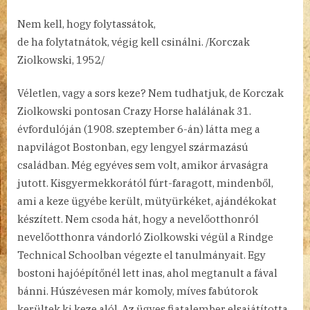
Nem kell, hogy folytassátok,
de ha folytatnátok, végig kell csinálni. /Korczak
Ziolkowski, 1952/
Véletlen, vagy a sors keze? Nem tudhatjuk, de Korczak
Ziolkowski pontosan Crazy Horse halálának 31.
évfordulóján (1908. szeptember 6-án) látta meg a
napvilágot Bostonban, egy lengyel származású
családban. Még egyéves sem volt, amikor árvaságra
jutott. Kisgyermekkorától fúrt-faragott, mindenből,
ami a keze ügyébe került, mütyürkéket, ajándékokat
készített. Nem csoda hát, hogy a nevelőotthonról
nevelőotthonra vándorló Ziolkowski végül a Rindge
Technical Schoolban végezte el tanulmányait. Egy
bostoni hajóépítőnél lett inas, ahol megtanult a fával
bánni. Húszévesen már komoly, míves fabútorok
kerültek ki keze alól. Az ügyes fiatalember elsajátította