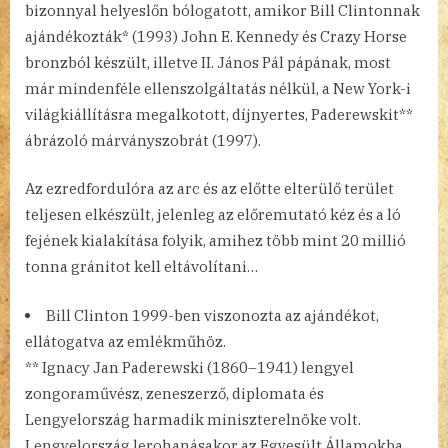
bizonnyal helyeslőn bólogatott, amikor Bill Clintonnak
ajándékozták* (1993) John E. Kennedy és Crazy Horse
bronzból készült, illetve II. János Pál pápának, most
már mindenféle ellenszolgáltatás nélkül, a New York-i
világkiállításra megalkotott, díjnyertes, Paderewskit**
ábrázoló márványszobrát (1997).
Az ezredfordulóra az arc és az előtte elterülő terület
teljesen elkészült, jelenleg az előremutató kéz és a ló
fejének kialakítása folyik, amihez több mint 20 millió
tonna gránitot kell eltávolítani…
Bill Clinton 1999-ben viszonozta az ajándékot,
ellátogatva az emlékműhöz.
** Ignacy Jan Paderewski (1860–1941) lengyel
zongoraművész, zeneszerző, diplomata és
Lengyelország harmadik miniszterelnöke volt.
Lengyelország lerohanásakor az Egyesült Államokba