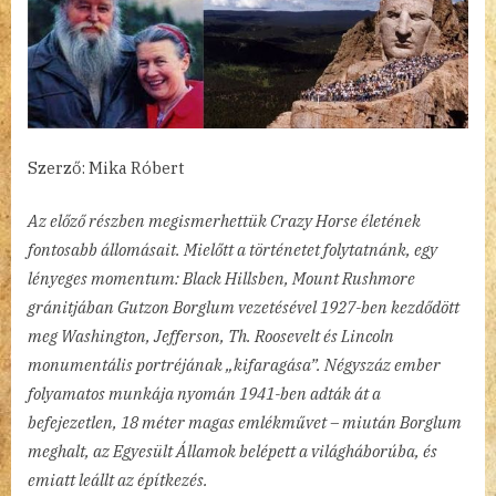
Szerző: Mika Róbert
Az előző részben megismerhettük Crazy Horse életének
fontosabb állomásait. Mielőtt a történetet folytatnánk, egy
lényeges momentum: Black Hillsben, Mount Rushmore
gránitjában Gutzon Borglum vezetésével 1927-ben kezdődött
meg Washington, Jefferson, Th. Roosevelt és Lincoln
monumentális portréjának „kifaragása”. Négyszáz ember
folyamatos munkája nyomán 1941-ben adták át a
befejezetlen, 18 méter magas emlékművet – miután Borglum
meghalt, az Egyesült Államok belépett a világháborúba, és
emiatt leállt az építkezés.