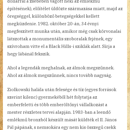
dollárral a zsebében vágott neki az emlékmű
építésének), előítélet üldözte származása miatt, majd az
öregséggel, különböző betegségekkel kellett
megküzdenie. 1982. október 20-án, 34 évnyi
megfeszített munka után, amikor még csak körvonalai
látszottak a monumentális szoboralak fejének, egy
szívroham vitte el a Black Hills-i sziklák alatt. Sírja a
hegy lábánál fekszik.
Ahol a legendák meghalnak, az álmok megszűnnek.
Ahol az álmok megszűnnek, nincs tovább nagyság.
Ziolkowski halála után felesége és tíz (egyes források
szerint kilenc) gyermekéből hét folytatja az
emberfeletti és több emberöltőnyi vállalkozást a
mester részletes tervei alapján. 1983-ban a leendő
emlékmű bronzból készült mását küldték el II. János
Pál pápának, s nemsokára egy nem kis összegű csekk