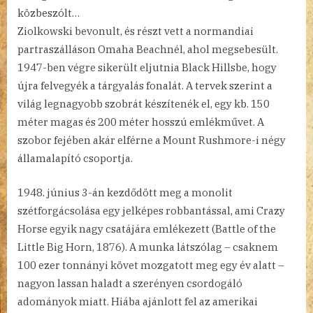
közbeszólt…
Ziolkowski bevonult, és részt vett a normandiai
partraszálláson Omaha Beachnél, ahol megsebesült.
1947-ben végre sikerült eljutnia Black Hillsbe, hogy
újra felvegyék a tárgyalás fonalát. A tervek szerint a
világ legnagyobb szobrát készítenék el, egy kb. 150
méter magas és 200 méter hosszú emlékművet. A
szobor fejében akár elférne a Mount Rushmore-i négy
államalapító csoportja.
június 3-án kezdődött meg a monolit
szétforgácsolása egy jelképes robbantással, ami Crazy
Horse egyik nagy csatájára emlékezett (Battle of the
Little Big Horn, 1876). A munka látszólag – csaknem
100 ezer tonnányi követ mozgatott meg egy év alatt –
nagyon lassan haladt a szerényen csordogáló
adományok miatt. Hiába ajánlott fel az amerikai