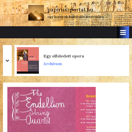
Skip
papiruszportal.hu
to
egy korszak kulturális lenyomata
content
Egy elfeledett opera
prev
next
Archívum