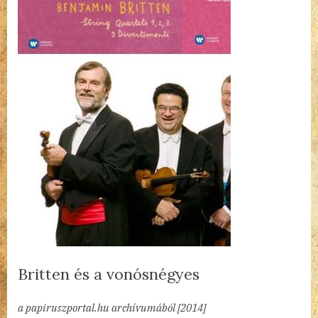
Britten és a vonósnégyes
By
Posted
Britten
admin
2023.02.17.
1 hozzászólás a(z)
bejegyzéshez
a papiruszportal.hu archívumából [2014]
on
és