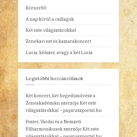
Körner80
A nap körül a csillagok
Két este világsztárokkal
Zenekari est és kamarakoncert
Lucia, kétszer, avagy a két Lucia
Legutóbbi hozzászólások
Két koncert, két hegedűművész a
Zeneakadémián
szerzője
Két este
világsztárokkal – papiruszportal.hu
Foster, Várdai és a Nemzeti
Filharmonikusok
szerzője
Két este
világsztárokkal – papiruszportal.hu