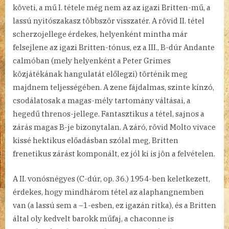
követi, a mű I. tétele még nem az az igazi Britten-mű, a
lassú nyitószakasz többször visszatér. A rövid II. tétel
scherzojellege érdekes, helyenként mintha már
felsejlene az igazi Britten-tónus, ez a III., B-dúr Andante
calmóban (mely helyenként a Peter Grimes
közjátékának hangulatát előlegzi) történik meg
majdnem teljességében. A zene fájdalmas, szinte kínzó,
csodálatosak a magas-mély tartomány váltásai, a
hegedű threnos-jellege. Fantasztikus a tétel, sajnos a
zárás magas B-je bizonytalan. A záró, rövid Molto vivace
kissé hektikus előadásban szólal meg, Britten
frenetikus zárást komponált, ez jól ki is jön a felvételen.
A II. vonósnégyes (C-dúr, op. 36.) 1954-ben keletkezett,
érdekes, hogy mindhárom tétel az alaphangnemben
van (a lassú sem a –1-esben, ez igazán ritka), és a Britten
által oly kedvelt barokk műfaj, a chaconne is