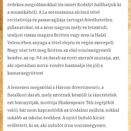
érdekes megoldásokkal (és ismét Kodályt hallhatjuk ki
a muzsikából). A La serenissima alcímű tétel
recitativója és passacagliája tartogat feledhetetlen
pillanatokat, ez a zene nagyon mély és letisztult,
utaljon vissza magára Britten vagy sem (a Halál
Velencében anyaga a tétel elején és végén szerepel).
Nagy utat tett meg Britten az első vonósnégyestől
kezdve, az op. 94-es darab az érett szerzőt mutatja, azt,
aki operáiban sorra-rendre használja (és jól) a
kamaraegyüttest.
A lemezen megszólal a Három divertimento, a
fiatalkori darab, mely szvitnek készült (a tánctételek
ezt bizonyítják, mottója Shakespeare Téli regéjéből
való), bár nem kapcsolódik az irodalmi műhöz, sokkal
inkább az iskolai évekhez. A nyitó Induló kicsit
erőltetett, ki az, aki indulót írna vonósnégyesre,