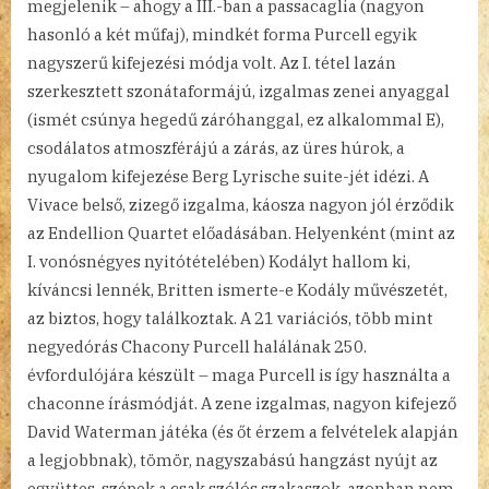
megjelenik – ahogy a III.-ban a passacaglia (nagyon
hasonló a két műfaj), mindkét forma Purcell egyik
nagyszerű kifejezési módja volt. Az I. tétel lazán
szerkesztett szonátaformájú, izgalmas zenei anyaggal
(ismét csúnya hegedű záróhanggal, ez alkalommal E),
csodálatos atmoszférájú a zárás, az üres húrok, a
nyugalom kifejezése Berg Lyrische suite-jét idézi. A
Vivace belső, zizegő izgalma, káosza nagyon jól érződik
az Endellion Quartet előadásában. Helyenként (mint az
I. vonósnégyes nyitótételében) Kodályt hallom ki,
kíváncsi lennék, Britten ismerte-e Kodály művészetét,
az biztos, hogy találkoztak. A 21 variációs, több mint
negyedórás Chacony Purcell halálának 250.
évfordulójára készült – maga Purcell is így használta a
chaconne írásmódját. A zene izgalmas, nagyon kifejező
David Waterman játéka (és őt érzem a felvételek alapján
a legjobbnak), tömör, nagyszabású hangzást nyújt az
együttes, szépek a csak szólós szakaszok, azonban nem