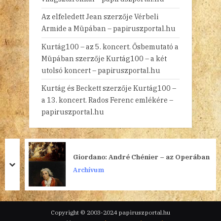
Az elfeledett Jean
szerzője
Vérbeli
Armide a Müpában – papiruszportal.hu
Kurtág100 – az 5. koncert. Ősbemutató a
Müpában
szerzője
Kurtág100 – a két
utolsó koncert – papiruszportal.hu
Kurtág és Beckett
szerzője
Kurtág100 –
a 13. koncert. Rados Ferenc emlékére –
papiruszportal.hu
Giordano: André Chénier – az Operában
prev
next
Archívum
Copyright © 2003-2024 papiruszportal.hu