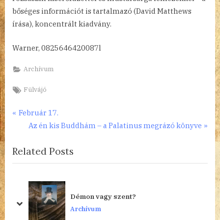
bőséges információt is tartalmazó (David Matthews
írása), koncentrált kiadvány.
Warner, 0825646420087l
Archívum
Tags:
Fülvájó
Bejegyzés
P
Február 17.
r
N
Az én kis Buddhám – a Palatinus megrázó könyve
navigáció
e
e
Related Posts
v
x
i
t
o
P
u
o
Démon vagy szent?
s
s
prev
next
Archívum
P
t