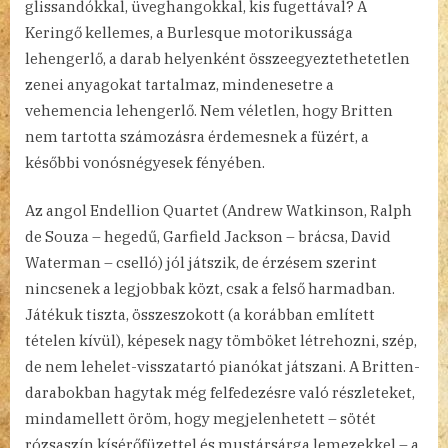
glissandókkal, üveghangokkal, kis fugettával? A
Keringő kellemes, a Burlesque motorikussága
lehengerlő, a darab helyenként összeegyeztethetetlen
zenei anyagokat tartalmaz, mindenesetre a
vehemencia lehengerlő. Nem véletlen, hogy Britten
nem tartotta számozásra érdemesnek a füzért, a
későbbi vonósnégyesek fényében.
Az angol Endellion Quartet (Andrew Watkinson, Ralph
de Souza – hegedű, Garfield Jackson – brácsa, David
Waterman – cselló) jól játszik, de érzésem szerint
nincsenek a legjobbak közt, csak a felső harmadban.
Játékuk tiszta, összeszokott (a korábban említett
tételen kívül), képesek nagy tömböket létrehozni, szép,
de nem lehelet-visszatartó pianókat játszani. A Britten-
darabokban hagytak még felfedezésre való részleteket,
mindamellett öröm, hogy megjelenhetett – sötét
rózsaszín kísérőfüzettel és mustársárga lemezekkel – a