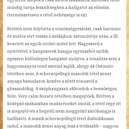
mindig tartja feszültségben a hallgatót az előadás
(természetesen a tétel nehézsége is ez).
Britten nem folytatta a vonósnégyesírást, csak harminc
év múlva tért vissza a műfajhoz, szívműtétje után, a III.
kvartett az egyik utolsó műve lett. Nagyszerű a
nyitótétel, a hangszerek hangja egymásból nyílik,
egészen különleges hangzást nyújtva, a tonalitás sem a
hagyományos rend szerint zajlik, ahogy az Ostinato
tételben sem. A scherzójellegű második tétel zenei
anyaga bámulatos, kezdve a sötét tónustól a
glissandókig. A széphangzású akkordok a bensőséges,
Solo. Very calm feiratú tételben megejtőek, Britten a
középső szakaszban madáréneket imitál, a tétel vége itt
is megejtő (és a hegedű nem meggyőző záróhangja is
hallható). A másik scherzojellegű tétel diabolikusan
indul, a második zenei anyag lesz a tréfásabb – nagyon