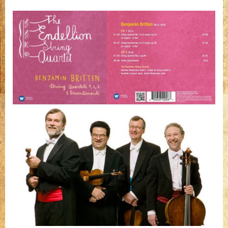
a
vonósnégyes