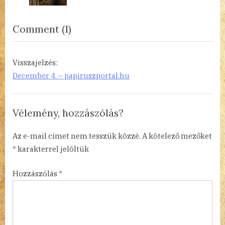
o
:
s
on
Comment
(1)
t
“Britten
:
és
Visszajelzés:
a
December 4. – papiruszportal.hu
vonósnégyes”
Vélemény, hozzászólás?
Az e-mail címet nem tesszük közzé.
A kötelező mezőket
*
karakterrel jelöltük
Hozzászólás
*