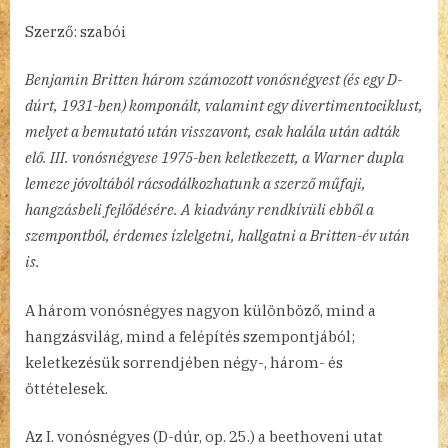
Szerző: szabói
Benjamin Britten három számozott vonósnégyest (és egy D-
dúrt, 1931-ben) komponált, valamint egy divertimentociklust,
melyet a bemutató után visszavont, csak halála után adták
elő. III. vonósnégyese 1975-ben keletkezett, a Warner dupla
lemeze jóvoltából rácsodálkozhatunk a szerző műfaji,
hangzásbeli fejlődésére. A kiadvány rendkívüli ebből a
szempontból, érdemes ízlelgetni, hallgatni a Britten-év után
is.
A három vonósnégyes nagyon különböző, mind a
hangzásvilág, mind a felépítés szempontjából;
keletkezésük sorrendjében négy-, három- és
öttételesek.
Az I. vonósnégyes (D-dúr, op. 25.) a beethoveni utat