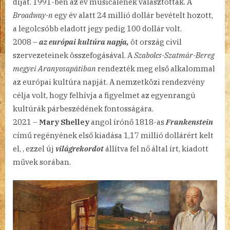
díjat. 1991-ben az év musicalének választották. A
Broadway-n
egy év alatt 24 millió dollár bevételt hozott,
a legolcsóbb eladott jegy pedig 100 dollár volt.
2008 –
az európai kultúra napja,
öt ország civil
szervezeteinek összefogásával. A
Szabolcs-Szatmár-Bereg
megyei Aranyosapátiban
rendezték meg első alkalommal
az európai kultúra napját. A nemzetközi rendezvény
célja volt, hogy felhívja a figyelmet az egyenrangú
kultúrák párbeszédének fontosságára.
2021 –
Mary Shelley
angol írónő 1818-as
Frankenstein
című regényének első kiadása 1,17 millió dollárért kelt
el, , ezzel új
világrekordot
állítva fel nő által írt, kiadott
művek sorában.