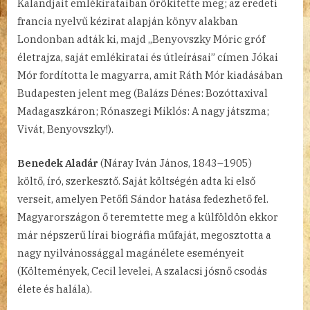
Kalandjait emlékirataiban örökítette meg; az eredeti
francia nyelvű kézirat alapján könyv alakban
Londonban adták ki, majd „Benyovszky Móric gróf
életrajza, saját emlékiratai és útleírásai” címen Jókai
Mór fordította le magyarra, amit Ráth Mór kiadásában
Budapesten jelent meg (Balázs Dénes: Bozóttaxival
Madagaszkáron; Rónaszegi Miklós: A nagy játszma;
Vivát, Benyovszky!).
Benedek Aladár
(Náray Iván János, 1843–1905)
költő, író, szerkesztő. Saját költségén adta ki első
verseit, amelyen Petőfi Sándor hatása fedezhető fel.
Magyarországon ő teremtette meg a külföldön ekkor
már népszerű lírai biográfia műfaját, megosztotta a
nagy nyilvánossággal magánélete eseményeit
(Költemények, Cecil levelei, A szalacsi jósnő csodás
élete és halála).