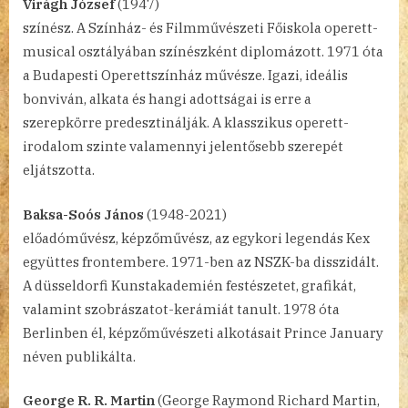
Virágh József
(1947)
színész. A Színház- és Filmművészeti Főiskola operett-
musical osztályában színészként diplomázott. 1971 óta
a Budapesti Operettszínház művésze. Igazi, ideális
bonviván, alkata és hangi adottságai is erre a
szerepkörre predesztinálják. A klasszikus operett-
irodalom szinte valamennyi jelentősebb szerepét
eljátszotta.
Baksa-Soós János
(1948-2021)
előadóművész, képzőművész, az egykori legendás Kex
együttes frontembere. 1971-ben az NSZK-ba disszidált.
A düsseldorfi Kunstakademién festészetet, grafikát,
valamint szobrászatot-kerámiát tanult. 1978 óta
Berlinben él, képzőművészeti alkotásait Prince January
néven publikálta.
George R. R. Martin
(George Raymond Richard Martin,