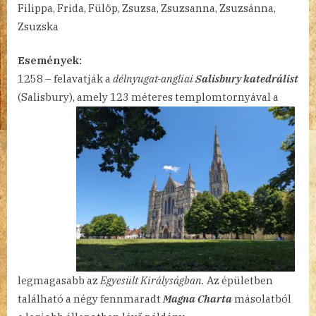
Filippa, Frida, Fülöp, Zsuzsa, Zsuzsanna, Zsuzsánna,
20.
Zsuzska
bejegyzéshez
Események:
1258 – felavatják a
délnyugat-angliai
Salisbury katedrálist
(Salisbury), amely 123 méteres templomtornyával a
legmagasabb az
Egyesült Királyságban.
Az épületben
található a négy fennmaradt
Magna Charta
másolatból