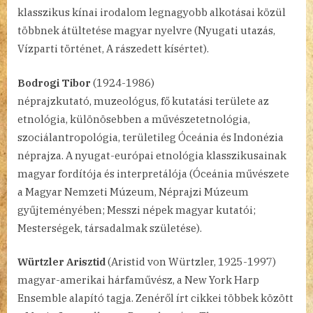
klasszikus kínai irodalom legnagyobb alkotásai közül
többnek átültetése magyar nyelvre (Nyugati utazás,
Vízparti történet, A rászedett kísértet).
Bodrogi Tibor
(1924-1986)
néprajzkutató, muzeológus, fő kutatási területe az
etnológia, különösebben a művészetetnológia,
szociálantropológia, területileg Óceánia és Indonézia
néprajza. A nyugat-európai etnológia klasszikusainak
magyar fordítója és interpretálója (Óceánia művészete
a Magyar Nemzeti Múzeum, Néprajzi Múzeum
gyűjteményében; Messzi népek magyar kutatói;
Mesterségek, társadalmak születése).
Würtzler Arisztid
(Aristid von Würtzler, 1925-1997)
magyar-amerikai hárfaművész, a New York Harp
Ensemble alapító tagja. Zenéről írt cikkei többek között