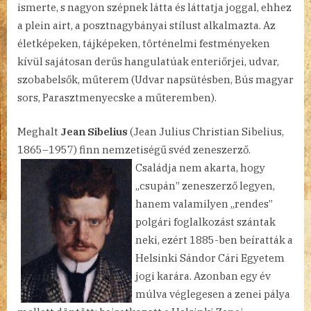
ismerte, s nagyon szépnek látta és láttatja joggal, ehhez
a plein airt, a posztnagybányai stílust alkalmazta. Az
életképeken, tájképeken, történelmi festményeken
kívül sajátosan derűs hangulatúak enteriőrjei, udvar,
szobabelsők, műterem (Udvar napsütésben, Bús magyar
sors, Parasztmenyecske a műteremben).
Meghalt
Jean Sibelius
(Jean Julius Christian Sibelius,
1865–1957) finn nemzetiségű svéd zeneszerző.
Családja nem akarta, hogy
„csupán” zeneszerző legyen,
hanem valamilyen „rendes”
polgári foglalkozást szántak
neki, ezért 1885-ben beíratták a
Helsinki Sándor Cári Egyetem
jogi karára. Azonban egy év
múlva véglegesen a zenei pálya