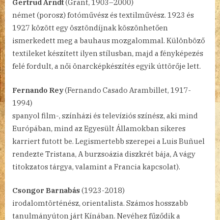
Gertrud Arndt
(Grant, 1903–2000)
német (porosz) fotóművész és textilművész. 1923 és
1927 között egy ösztöndíjnak köszönhetően
ismerkedett meg a bauhaus mozgalommal. Különböző
textileket készített ilyen stílusban, majd a fényképezés
felé fordult, a női önarcképkészítés egyik úttörője lett.
Fernando Rey
(Fernando Casado Arambillet, 1917-
1994)
spanyol film-, színházi és televíziós színész, aki mind
Európában, mind az Egyesült Államokban sikeres
karriert futott be. Legismertebb szerepei a Luis Buñuel
rendezte Tristana, A burzsoázia diszkrét bája, A vágy
titokzatos tárgya, valamint a Francia kapcsolat).
Csongor Barnabás
(1923-2018)
irodalomtörténész, orientalista. Számos hosszabb
tanulmányúton járt Kínában. Nevéhez fűződik a