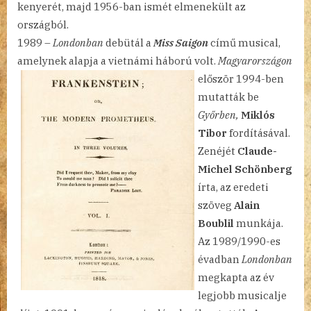
kenyerét, majd 1956-ban ismét elmenekült az
országból.
1989 –
Londonban
debütál a
Miss Saigon
című musical,
amelynek alapja a vietnámi háború volt.
Magyarországon
először
1994-ben
mutatták be
Győrben,
Miklós
Tibor
fordításával.
Zenéjét
Claude-
Michel Schönberg
írta, az eredeti
szöveg
Alain
Boublil
munkája.
Az 1989/1990-es
évadban
Londonban
megkapta az év
legjobb musicalje