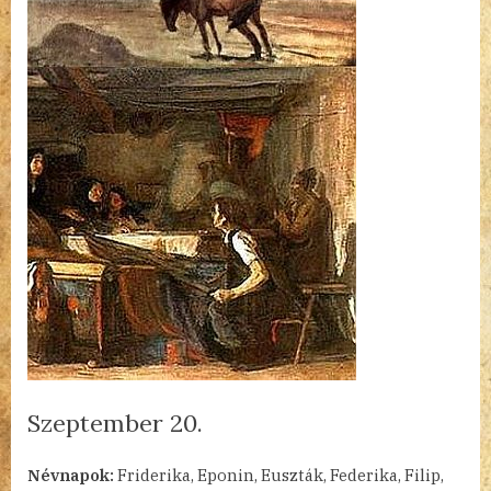
Szeptember 20.
By
Posted
a(z)
admin
2023.09.20.
Nincs hozzászólás
Névnapok:
Friderika, Eponin, Euszták, Federika, Filip,
on
Szeptember