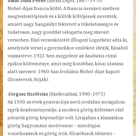
Saint-John Perse
(Alexis Leger, 1887–1975)
Nobel-díjas francia költő. A francia nemzeti szellem
megtestesítőjének és a költők költőjének nevezték,
amiért nagy hangsúlyt fektetett a tökéletességre és
tudatosan, nagy gonddal válogatta meg szavait
verseiben. Első verseskötetét (Éloges) Legerként adta ki,
amelynek versei a gyermekkor emlékeit idézik, Kínából
visszatérve, 1921-ben megjelent az Anabázis című
epikus költeménye, amit még korábban kínai utazása
alatt szerzett. 1960-ban Irodalmi Nobel-díjat kapott
(Dicséretek, Bóják).
Jórgosz Szeférisz
(Szeferiádisz, 1900–1971)
Az 1930-as évek generációja nevű irodalmi mozgalom
egyik kezdeményezője, a modern görög költészet első
jelentős görög képviselője volt. Lírájában a klasszikus
görög hagyomány motívumai – mitológiai
vonatkozások és görög írók, filozófusok idézetei –