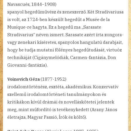
Navascués, 1844–1908)
spanyol hegedűművész és zeneszerző. Két Stradivariusa
is volt, az 1724-ben készült hegedűt a Musée de la
Musique-re hagyta. Ez a hegedű ma „Sarasate
Stradivarius” néven ismert. Sarasate azért írta zongora-
vagy zenekari kíséretes, spanyolos hangulatú darabjait,
hogy be tudja mutatni fölényes hegedűtudását, virtuóz
technikáját (Cigánymelódiák, Carmen-fantázia, Don
Giovanni-fantázia).
Voinovich Géza
(1877-1952)
irodalomtörténész, esztéta, akadémikus. Konzervatív
szellemű irodalomtörténeti tanulmányokon és
kritikákon kívül drámái és novelláskötetei jelentek
meg, mint műfordító is tevékenykedett (Arany János
életrajza, Magyar Passió, Írók és költő).