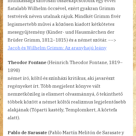
munkássága szorosan összekapcsolódik egy évvel
fiatalabb Wilhelm öccsével, ezért gyakran Grimm
testvérek néven utalnak rájuk. Mindkét Grimm fivér
legismertebb művei a közösen kiadott kétkötetes
mesegyűjtemény (Kinder- und Hausmärchen der
Brüder Grimm, 1812–1815) és a német szótár. ––>
Jacob és Wilhelm Grimm: Az aranyhajú leány
Theodor Fontane
(Heinrich Theodor Fontane, 1819–
1898)
német író, költő és színházi kritikus, aki javarészt
regényeket írt. Több megjelent könyve vált
nemzetközileg is elismert olvasmánnyá, ő tekinthető
többek között a német költői realizmus legjelentősebb
alakjának (Tóparti kastély, Templomkert, A körtefa
alatt).
Pablo de Sarasate
(Pablo Martín Melitón de Sarasate y