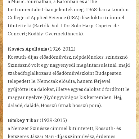
a Music Journalban, a Batonban és a The
Instrumentalist-ban jelentek meg. 1968-ban a London
College of Applied Science (USA) díszdoktori címmel
tüntette ki (Bartók: Vol. I. for Solo Harp; Caprice de
Concert; Kodály: Gyermektáncok).
Kovács Apollónia
(1926-2012)
Kossuth-díjas előadóművész, népdalénekes, színésznő.
Színésznő volt egy nagyenyedi magántársulatnál, majd
szabadfoglalkozású előadóművészként Budapesten
telepedett le. Nemcsak előadta, hanem férjével
gyűjtötte is a dalokat, illetve egyes dalokat ő fordított le
magyar nyelvre (Gyöngyvirágos kis kertemben, Hej,
daládé, daládé, Hosszú útnak hosszú pora).
Bitskey Tibor
(1929-2015)
a Nemzet Színésze címmel kitüntetett, Kossuth- és
kétszeres Jászai Mari-díjas színművész, érdemes