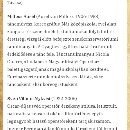
Tavasz).
Milloss Aurél
(Aurel von Milloss, 1906-1988)
táncművész, koreográfus. Már középiskolai évei alatt
zongora- és zeneelméleti stúdiumokat folytatott, és
érettségi vizsgái előtt befejezte zenekonzervatóriumi
tanulmányait. A Gyagilev együttes hatására fordult
érdeklődése a tánc felé. Tánctanulmányait Nicola
Guerra, a budapesti Magyar Királyi Operaház
balettigazgatójának magániskolájában kezdte el.
Európa szerte mindenhol szívesen látták, akár
táncosként, akár koreográfusként.
Sven Vilhem Nykvist
(1922-2006)
Oscar-díjas svéd operatőr, érzékeny stílusa, letisztult,
naturalista képsorai okán a filmtörténet egyik
legnagyobb hatású operatőreként tartják számon.
Ingmar Bergman állandó munkatársaként több mint