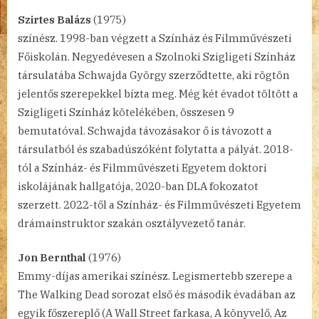
Szirtes Balázs
(1975)
színész. 1998-ban végzett a Színház és Filmművészeti
Főiskolán. Negyedévesen a Szolnoki Szigligeti Színház
társulatába Schwajda György szerződtette, aki rögtön
jelentős szerepekkel bízta meg. Még két évadot töltött a
Szigligeti Színház kötelékében, összesen 9
bemutatóval. Schwajda távozásakor ő is távozott a
társulatból és szabadúszóként folytatta a pályát. 2018-
tól a Színház- és Filmművészeti Egyetem doktori
iskolájának hallgatója, 2020-ban DLA fokozatot
szerzett. 2022-től a Színház- és Filmművészeti Egyetem
drámainstruktor szakán osztályvezető tanár.
Jon Bernthal
(1976)
Emmy-díjas amerikai színész. Legismertebb szerepe a
The Walking Dead sorozat első és második évadában az
egyik főszereplő (A Wall Street farkasa, A könyvelő, Az