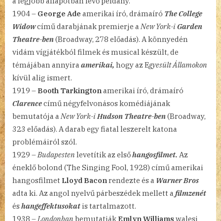
a legjobb állapotban lévő példány.
1904 –
George Ade
amerikai író, drámaíró
The College
Widow
című darabjának premierje a
New York-i
Garden
Theatre-ben
(Broadway, 278 előadás). A könnyedén
vidám vígjátékból filmek és musical készült, de
témájában annyira
amerikai,
hogy az E
gyesült Államokon
kívül alig ismert.
1919 –
Booth Tarkington
amerikai író, drámaíró
Clarence
című négyfelvonásos komédiájának
bemutatója a
New York-i
Hudson Theatre-ben
(Broadway,
323 előadás). A darab egy fiatal leszerelt katona
problémáiról szól.
1929 –
Budapesten
levetítik az első
hangosfilmet.
Az
éneklő bolond (The Singing Fool, 1928) című amerikai
hangosfilmet
Lloyd Bacon
rendezte és a
Warner Bros
adta ki. Az angol nyelvű párbeszédek mellett a
filmzenét
és
hangeffektusokat
is tartalmazott.
1938 –
Londonban
bemutatják
Emlyn Williams
walesi