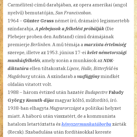
Carmélites) című darabjában, az opera amerikai (angol
nyelvű) bemutatóján,
San Franciscoban.
1964 –
Günter Grass
német író, drámaíró legismertebb
színdarabja,
A plebejusok a felkelést próbálják
(Die
Plebejer proben den Aufstand) című drámájának
premierje
Berlinben
. A mű témája a
marxista értelmiség
szerepe, illetve az 1953. június 17-ei
kelet-németországi
munkásfelkelés
, amely során a munkások az
NDK-
diktatúra
ellen tiltakoztak
Lipcse, Halle, Bitterfeld
és
Magdeburg
utcáin. A színdarab a
vasfüggöny
mindkét
oldalán vitatott volt.
1988 – három évtized után hazatér
Budapestre
Faludy
György
Kossuth-díjas
magyar költő, műfordító, író.
1938-ban elhagyta
Magyarországot
a politikai helyzet
miatt. A háború után visszatért, de a kommunista
hatalom letartóztatta és
kényszermunkatáborba
zárták
(Recsk). Szabadulása után fordításokkal kereste