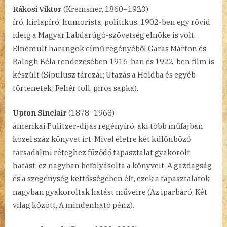
Rákosi Viktor
(Kremsner, 1860–1923)
író, hírlapíró, humorista, politikus. 1902-ben egy rövid
ideig a Magyar Labdarúgó-szövetség elnöke is volt.
Elnémult harangok című regényéből Garas Márton és
Balogh Béla rendezésében 1916-ban és 1922-ben film is
készült (Sipulusz tárczái; Utazás a Holdba és egyéb
történetek; Fehér toll, piros sapka).
Upton Sinclair
(1878–1968)
amerikai Pulitzer-díjas regényíró, aki több műfajban
közel száz könyvet írt. Mivel életre két különböző
társadalmi réteghez fűződő tapasztalat gyakorolt
hatást, ez nagyban befolyásolta a könyveit. A gazdagság
és a szegénység kettősségében élt, ezek a tapasztalatok
nagyban gyakoroltak hatást műveire (Az iparbáró, Két
világ között, A mindenható pénz).