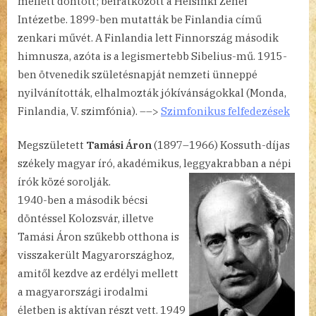
mellett döntött; beiratkozott a Helsinki Zenei
Intézetbe. 1899-ben mutatták be Finlandia című
zenkari művét. A Finlandia lett Finnország második
himnusza, azóta is a legismertebb Sibelius-mű. 1915-
ben ötvenedik születésnapját nemzeti ünneppé
nyilvánították, elhalmozták jókívánságokkal (Monda,
Finlandia, V. szimfónia). ––>
Szimfonikus felfedezések
Megszületett
Tamási Áron
(1897–1966) Kossuth-díjas
székely magyar író, akadémikus, leggyakrabban a népi
írók közé
sorolják.
1940-ben a második bécsi
döntéssel Kolozsvár, illetve
Tamási Áron szűkebb otthona is
visszakerült Magyarországhoz,
amitől kezdve az erdélyi mellett
a magyarországi irodalmi
életben is aktívan részt vett. 1949