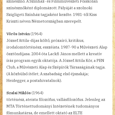
színésznő. A Színház- és Filmművészeti Főiskolán
színésznőként diplomázott. Pályáját a szolnoki
Szigligeti Színház tagjaként kezdte. 1981-től Kiss
Kriszti néven Németországban szerepelt.
Vörös István
(1964)
József Attila-díjas költő, prózaíró, kritikus,
irodalomtörténész, esszéista. 1987-90 a Művészeti Alap
ösztöndíjasa. 2004 óta Lackfi János mellett a kreatív
írás program egyik oktatója. A József Attila Kör, a PEN
Club, a Művészeti Alap és Szépírók Társaságának tagja.
(A közbülső ítélet; A szabadság első éjszakája;
Heidegger, a postahivatalnok).
Szalai Miklós
(1964)
történész, ateista filozófus, vallásfilozófus. Jelenleg az
MTA Történettudományi Intézetének tudományos
főmunkatársa, de emellett oktató az ELTE