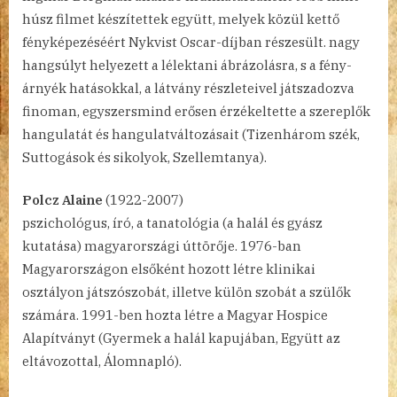
húsz filmet készítettek együtt, melyek közül kettő
fényképezéséért Nykvist Oscar-díjban részesült. nagy
hangsúlyt helyezett a lélektani ábrázolásra, s a fény-
árnyék hatásokkal, a látvány részleteivel játszadozva
finoman, egyszersmind erősen érzékeltette a szereplők
hangulatát és hangulatváltozásait (Tizenhárom szék,
Suttogások és sikolyok, Szellemtanya).
Polcz Alaine
(1922-2007)
pszichológus, író, a tanatológia (a halál és gyász
kutatása) magyarországi úttörője. 1976-ban
Magyarországon elsőként hozott létre klinikai
osztályon játszószobát, illetve külön szobát a szülők
számára. 1991-ben hozta létre a Magyar Hospice
Alapítványt (Gyermek a halál kapujában, Együtt az
eltávozottal, Álomnapló).