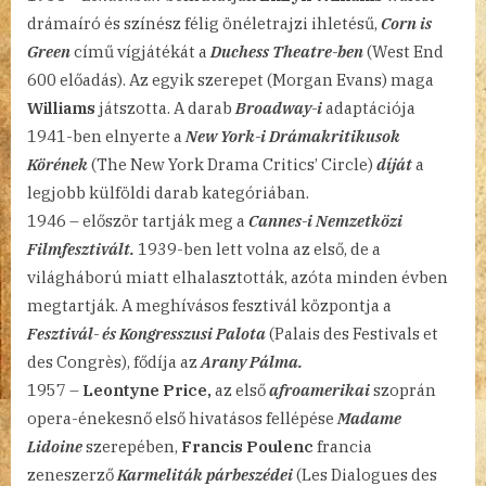
drámaíró és színész félig önéletrajzi ihletésű,
Corn is
Green
című vígjátékát a
Duchess Theatre-ben
(West End
600 előadás). Az egyik szerepet (Morgan Evans) maga
Williams
játszotta. A darab
Broadway-i
adaptációja
1941-ben elnyerte a
New York-i Drámakritikusok
Körének
(The New York Drama Critics’ Circle)
díját
a
legjobb külföldi darab kategóriában.
1946 – először tartják meg a
Cannes-i Nemzetközi
Filmfesztivált.
1939-ben lett volna az első, de a
világháború miatt elhalasztották, azóta minden évben
megtartják. A meghívásos fesztivál központja a
Fesztivál- és Kongresszusi Palota
(Palais des Festivals et
des Congrès), fődíja az
Arany Pálma.
1957 –
Leontyne Price,
az első
afroamerikai
szoprán
opera-énekesnő első hivatásos fellépése
Madame
Lidoine
szerepében,
Francis Poulenc
francia
zeneszerző
Karmeliták párbeszédei
(Les Dialogues des