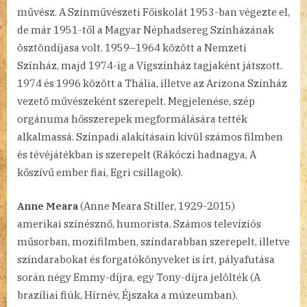
művész. A Színművészeti Főiskolát 1953-ban végezte el,
de már 1951-től a Magyar Néphadsereg Színházának
ösztöndíjasa volt. 1959–1964 között a Nemzeti
Színház, majd 1974-ig a Vígszínház tagjaként játszott.
1974 és 1996 között a Thália, illetve az Arizona Színház
vezető művészeként szerepelt. Megjelenése, szép
orgánuma hősszerepek megformálására tették
alkalmassá. Színpadi alakításain kívül számos filmben
és tévéjátékban is szerepelt (Rákóczi hadnagya, A
kőszívű ember fiai, Egri csillagok).
Anne Meara
(Anne Meara Stiller, 1929-2015)
amerikai színésznő, humorista. Számos televíziós
műsorban, mozifilmben, színdarabban szerepelt, illetve
színdarabokat és forgatókönyveket is írt, pályafutása
során négy Emmy-díjra, egy Tony-díjra jelölték (A
brazíliai fiúk, Hírnév, Éjszaka a múzeumban).