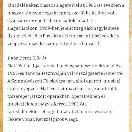
táncdalénekes, olaszos slágereivel az 1960-as években a
magyar tánczene egyik legnépszerűbb előadója volt.
Gyakran szerepelt a beatelőadók között is a
slágerlistákon, 1969-ben jelent meg első nagylemeze
(Isten véled édes Piroskám; Nemcsak a húszéveseké a
világ; Szomszédasszony, fütyülök a lányára).
Poór Péter
(1944)
Máté Péter-díjas táncdalénekes, színész, énektanár. Az
1967-es Táncdalfesztiválján vált országszerte ismertté.
A Színművészeti Főiskolára járt, ahol operett-musical
szakon végzett. Hatéves színházi karrierje alatt több
főszerepet játszott operákban, operettekben és
musicalekben, nagy sikerrel. 1981 óta
táncdalénekléssel foglalkozik. (Utánam a vízözön,
Fekete vonat, Két szál piros virág).