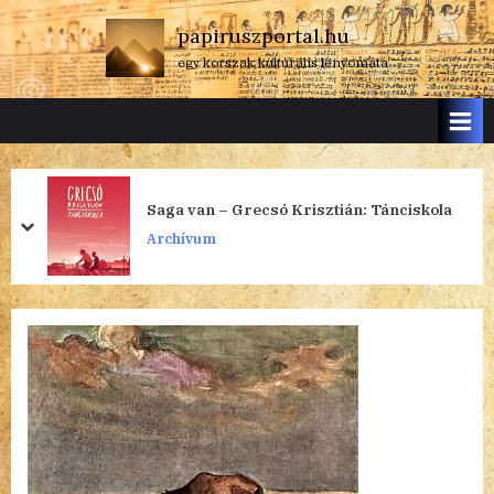
Skip
papiruszportal.hu
to
egy korszak kulturális lenyomata
content
Saga van – Grecsó Krisztián: Tánciskola
prev
next
Archívum