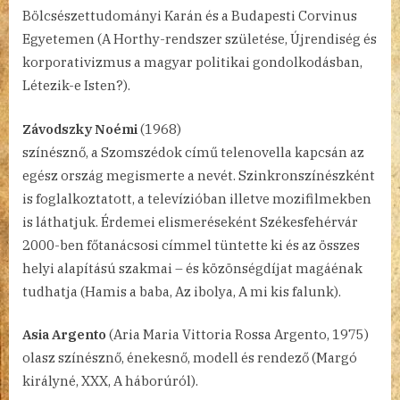
Bölcsészettudományi Karán és a Budapesti Corvinus
Egyetemen (A Horthy-rendszer születése, Újrendiség és
korporativizmus a magyar politikai gondolkodásban,
Létezik-e Isten?).
Závodszky Noémi
(1968)
színésznő, a Szomszédok című telenovella kapcsán az
egész ország megismerte a nevét. Szinkronszínészként
is foglalkoztatott, a televízióban illetve mozifilmekben
is láthatjuk. Érdemei elismeréseként Székesfehérvár
2000-ben főtanácsosi címmel tüntette ki és az összes
helyi alapítású szakmai – és közönségdíjat magáénak
tudhatja (Hamis a baba, Az ibolya, A mi kis falunk).
Asia Argento
(Aria Maria Vittoria Rossa Argento, 1975)
olasz színésznő, énekesnő, modell és rendező (Margó
királyné, XXX, A háborúról).