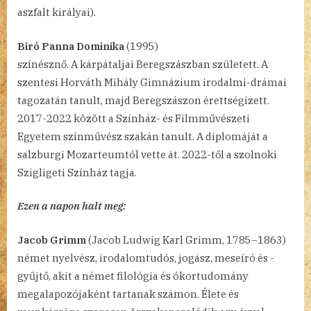
aszfalt királyai).
Biró Panna Dominika
(1995)
színésznő. A kárpátaljai Beregszászban született. A
szentesi Horváth Mihály Gimnázium irodalmi-drámai
tagozatán tanult, majd Beregszászon érettségizett.
2017-2022 között a Színház- és Filmművészeti
Egyetem színművész szakán tanult. A diplomáját a
salzburgi Mozarteumtól vette át. 2022-től a szolnoki
Szigligeti Színház tagja.
Ezen a napon halt meg:
Jacob Grimm
(Jacob Ludwig Karl Grimm, 1785–1863)
német nyelvész, irodalomtudós, jogász, meseíró és -
gyűjtő, akit a német filológia és ókortudomány
megalapozójaként tartanak számon. Élete és