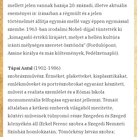
mellett jelen vannak hazája 20. századi, illetve aktuális
eseményei is: írásaiban a régmúlt és a jelen
történelmét állítja egymás mellé vagy éppen egymással
szembe. 1963-ban irodalmi Nobel-díjjal tüntették ki
„kimagasló értékű lírájáért, melyet a hellén kultúra
iránti mélységes szeretet ösztönöz” (Fordulópont,
Assine királya és más költemények, Fedélzetnapló).
Tápai Antal
(1902-1986)
szobrászművész. Érméket, plaketteket, kisplasztikákat,
emlékműveket és portrészobrokat egyaránt készített,
műveit a realista szemlélet és a Római Iskola
monumentális felfogása egyaránt jellemzi. Témáit
általában a kétkezi emberek világából merítette,
köztéri műveinek túlnyomó része Szegeden és Szeged
környékén áll (Erkel Ferenc szobra a Szegedi Nemzeti
Színház homlokzatán; Tömörkény István szobra;