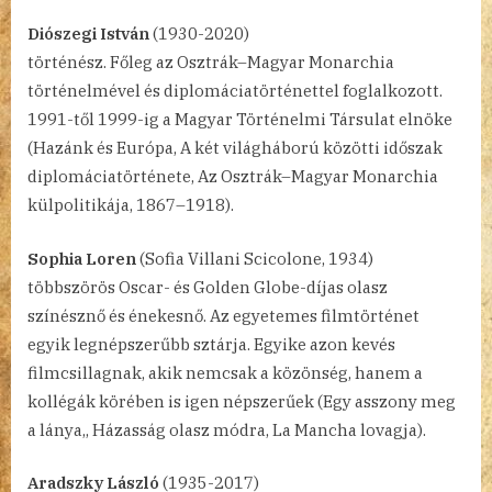
Diószegi István
(1930-2020)
történész. Főleg az Osztrák–Magyar Monarchia
történelmével és diplomáciatörténettel foglalkozott.
1991-től 1999-ig a Magyar Történelmi Társulat elnöke
(Hazánk és Európa, A két világháború közötti időszak
diplomáciatörténete, Az Osztrák–Magyar Monarchia
külpolitikája, 1867–1918).
Sophia Loren
(Sofia Villani Scicolone, 1934)
többszörös Oscar- és Golden Globe-díjas olasz
színésznő és énekesnő. Az egyetemes filmtörténet
egyik legnépszerűbb sztárja. Egyike azon kevés
filmcsillagnak, akik nemcsak a közönség, hanem a
kollégák körében is igen népszerűek (Egy asszony meg
a lánya,, Házasság olasz módra, La Mancha lovagja).
Aradszky László
(1935-2017)