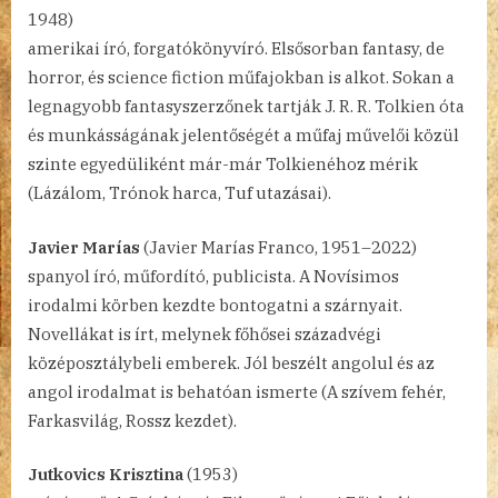
1948)
amerikai író, forgatókönyvíró. Elsősorban fantasy, de
horror, és science fiction műfajokban is alkot. Sokan a
legnagyobb fantasyszerzőnek tartják J. R. R. Tolkien óta
és munkásságának jelentőségét a műfaj művelői közül
szinte egyedüliként már-már Tolkienéhoz mérik
(Lázálom, Trónok harca, Tuf utazásai).
Javier Marías
(Javier Marías Franco, 1951–2022)
spanyol író, műfordító, publicista. A Novísimos
irodalmi körben kezdte bontogatni a szárnyait.
Novellákat is írt, melynek főhősei századvégi
középosztálybeli emberek. Jól beszélt angolul és az
angol irodalmat is behatóan ismerte (A szívem fehér,
Farkasvilág, Rossz kezdet).
Jutkovics Krisztina
(1953)