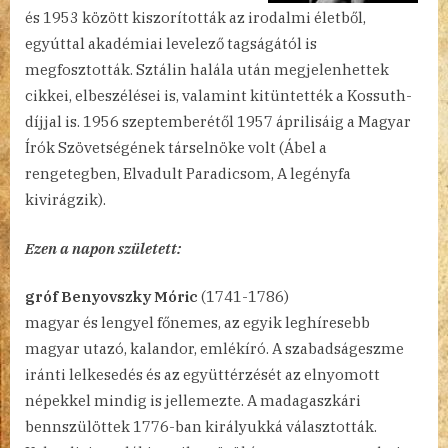
és 1953 között kiszorították az irodalmi életből,
egyúttal akadémiai levelező tagságától is
megfosztották. Sztálin halála után megjelenhettek
cikkei, elbeszélései is, valamint kitüntették a Kossuth-
díjjal is. 1956 szeptemberétől 1957 áprilisáig a Magyar
Írók Szövetségének társelnöke volt (Ábel a
rengetegben, Elvadult Paradicsom, A legényfa
kivirágzik).
Ezen a napon született:
gróf Benyovszky Móric
(1741-1786)
magyar és lengyel főnemes, az egyik leghíresebb
magyar utazó, kalandor, emlékíró. A szabadságeszme
iránti lelkesedés és az együttérzését az elnyomott
népekkel mindig is jellemezte. A madagaszkári
bennszülöttek 1776-ban királyukká választották.