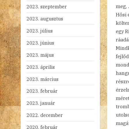
meg, 
2023. szeptember
Hősi 
2023. augusztus
költe
2023. július
egy R
ráadá
2023. június
Mindk
2023. május
fejlő
monda
2023. április
hangs
2023. március
részr
érzel
2023. február
méret
2023. január
tromb
utols
2022. december
magát
2020. február