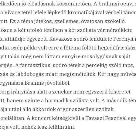
lkedően jó előadásnak köszönhetően. A brahmsi oeuvr
ka Vivace tétel lefele lépkedő kromatikájával vérbeli tánc
ott. Ez a téma játékos, szellemes, óvatosan szökellő.
ösen a két utolsó tételben a két szólista vérmérséklete,
ói attitűdje egyezett, Kavakosz sodró lendülete Perényit 
adta, szép példa volt erre a főtéma fölötti hegedűfricskáz
yit talán még nem láttam ennyire mosolygósnak saját
rtjén. A fantasztikus, sodró tételt a percekig szóló taps,
zás és lábdobogás miatt megismételték. Két nagy művé
t egymásra Brahms jóvoltából.
berg irányítása alatt a zenekar nem egyszerű kíséretet
ott, hanem szinte a harmadik szólista volt. A második tét
ája utáni álló akkordok orgonaszerűen szóltak,
zetelállítan. A koncert kétségkívül a Tavaszi Fesztivál eg
bbja volt, nehéz lesz felülmúlni.