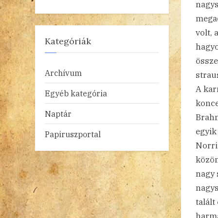
nagys
megad
volt,
Kategóriák
hagyo
össze
Archívum
strau
A kar
Egyéb kategória
konce
Naptár
Brahm
egyik
Papiruszportal
Norri
közön
nagy 
nagys
talál
harma