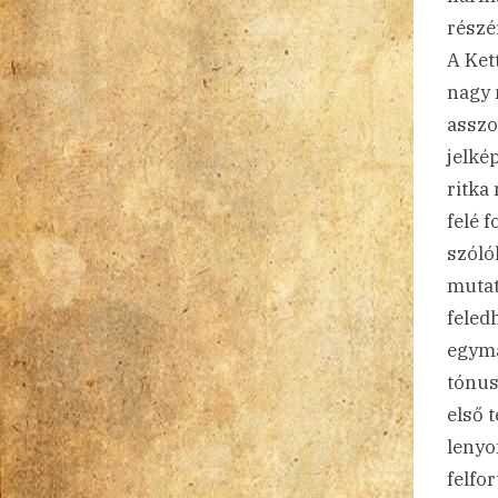
részé
A Ket
nagy 
asszo
jelké
ritka
felé 
szóló
mutat
feled
egymá
tónus
első 
lenyo
felfo