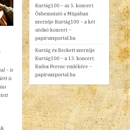
Kurtág100 – az 5. koncert.
Ősbemutató a Müpában
szerzője
Kurtág100 – a két
utolsó koncert –
papiruszportal.hu
Kurtág és Beckett
szerzője
t
Kurtág100 – a 13. koncert.
Rados Ferenc emlékére –
al – is
papiruszportal.hu
ért is
ius
tett
nk