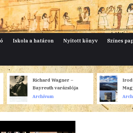
jó
Iskola a határon
Nyitott könyv
Színes pa
Richard Wagner –
Irodalmi sétá
Bayreuth varázslója
Magyarorszá
Dunakanyar 
Archívum
Archívum