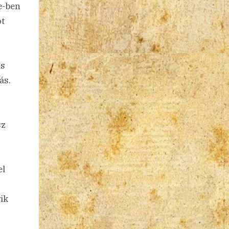
e-ben
ot
is
ás.
sz
el
yik