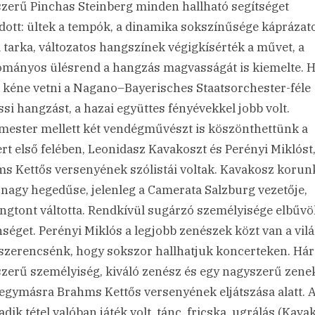
zerű Pinchas Steinberg minden hallható segítséget
ott: ültek a tempók, a dinamika sokszínűsége káprázat
 a tarka, változatos hangszínek végigkísérték a művet, a
mányos ülésrend a hangzás magvasságát is kiemelte. 
 kéne vetni a Nagano–Bayerisches Staatsorchester-féle
ssi hangzást, a hazai együttes fényévekkel jobb volt.
mester mellett két vendégművészt is köszönthettünk a
rt első felében, Leonidasz Kavakoszt és Perényi Miklóst,
s Kettős versenyének szólistái voltak. Kavakosz korun
 nagy hegedűse, jelenleg a Camerata Salzburg vezetője,
ngtont váltotta. Rendkívül sugárzó személyisége elbűvöl
séget. Perényi Miklós a legjobb zenészek közt van a vil
szerencsénk, hogy sokszor hallhatjuk koncerteken. Há
zerű személyiség, kiváló zenész és egy nagyszerű zene
t egymásra Brahms Kettős versenyének eljátszása alatt. 
dik tétel valóban játék volt, tánc, fricska, ugrálás (Kava