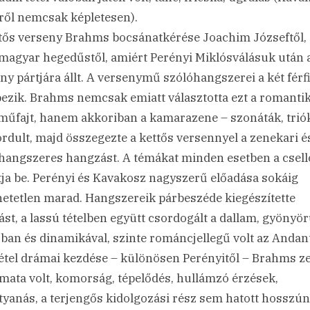
ről nemcsak képletesen).
tős verseny Brahms bocsánatkérése Joachim Józseftől, 
magyar hegedűstől, amiért Perényi Miklósválásuk után 
ny pártjára állt. A versenymű szólóhangszerei a két férfi
pezik. Brahms nemcsak emiatt választotta ezt a romanti
 műfajt, hanem akkoriban a kamarazene – szonáták, trió
fordult, majd összegezte a kettős versennyel a zenekari é
hangszeres hangzást. A témákat minden esetben a csell
ja be. Perényi és Kavakosz nagyszerű előadása sokáig
hetetlen marad. Hangszereik párbeszéde kiegészítette
st, a lassú tételben együtt csordogált a dallam, gyönyö
ban és dinamikával, szinte románcjellegű volt az Andan
tétel drámai kezdése – különösen Perényitől – Brahms z
mata volt, komorság, tépelődés, hullámzó érzések,
rtyanás, a terjengős kidolgozási rész sem hatott hosszún