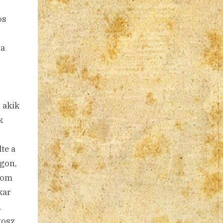
os
Ha
 akik
k
te a
ágon,
rom
kar
A
kosz