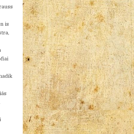
trauss
n is
tra,
a
fiai
madik
iás
a
i