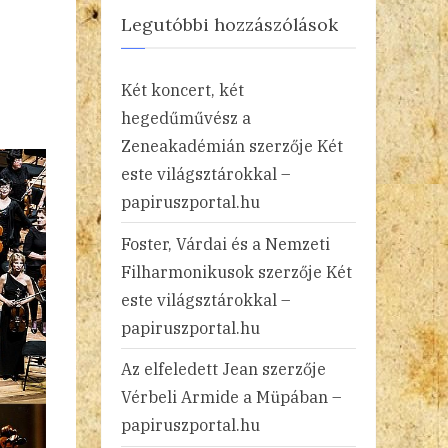
Legutóbbi hozzászólások
Két koncert, két
hegedűművész a
Zeneakadémián
szerzője
Két
este világsztárokkal –
papiruszportal.hu
Foster, Várdai és a Nemzeti
Filharmonikusok
szerzője
Két
este világsztárokkal –
papiruszportal.hu
Az elfeledett Jean
szerzője
Vérbeli Armide a Müpában –
papiruszportal.hu