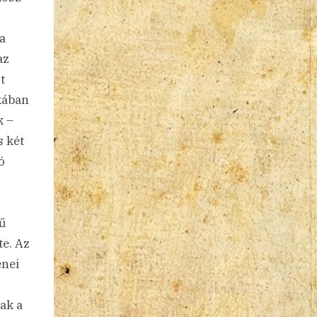
a
az
t
kában
k –
s két
ó
rű
te. Az
enei
ak a