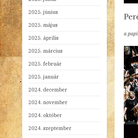
2025. június
Per
2025. május
By
Po
ad
20
Ni
a papi
2025. április
on
2025. március
2025. február
2025. január
2024. december
2024. november
2024. október
2024. szeptember