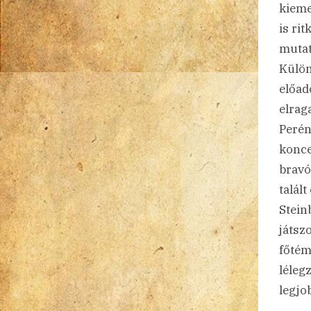
kieme
is rit
mutat
Külön
előad
elrag
Perén
konce
bravó
talál
Stein
játsz
főtém
léleg
legjo