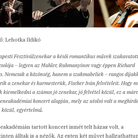
ő: Lehotka Ildikó
pesti Fesztiválzenekar a késői romantikus művek szakavatot
csolója – legyen az Mahler, Rahmanyinov vagy éppen Richard
s. Nemcsak a közönség, hanem a szakmabeliek – rangos díjakk
rik a zenekar és karmesterük, Fischer Iván felvételeit. Hogy mi
 kiemelkedni a számos jó zenekar, jó felvétel közül, ez a márc
zeneakadémiai koncert alapján, mely az utolsó volt a meghirde
 közül, egyértelmű.
eakadémián tartott koncert ismét telt házas volt, a
zinten álltak is a nézők. Az esten két művet hallgathattu