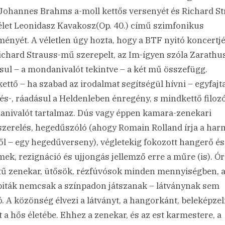
Johannes Brahms a-moll kettős versenyét és Richard S
élet Leonidasz Kavakosz(Op. 40.) című szimfonikus
ményét. A véletlen úgy hozta, hogy a BTF nyitó koncertjé
ichard Strauss-mű szerepelt, az Im-ígyen szóla Zarathus
sul – a mondanivalót tekintve – a két mű összefügg.
ettő – ha szabad az irodalmat segítségül hívni – egyfajt
dés-, ráadásul a Heldenleben énregény, s mindkettő filozó
nivalót tartalmaz. Dús vagy éppen kamara-zenekari
zerelés, hegedűszóló (ahogy Romain Rolland írja a har
ől – egy hegedűverseny), végletekig fokozott hangerő és
mek, rezignáció és ujjongás jellemző erre a műre (is). Ór
ű zenekar, ütősök, rézfúvósok minden mennyiségben, 
iták nemcsak a színpadon játszanak – látványnak sem
ó. A közönség élvezi a látványt, a hangorkánt, beleképzel
 a hős életébe. Ehhez a zenekar, és az est karmestere, a