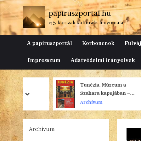
Skip
papiruszportal.hu
to
content
egy korszak kulturális lenyomata
A papiruszportál
Korboncnok
Fülvá
Impresszum
Adatvédelmi irányelvek
k
Tunézia. Múzeum a
Szahara kapujában –
prev
next
Interjú Rozvány
Archívum
Györggyel
Archívum