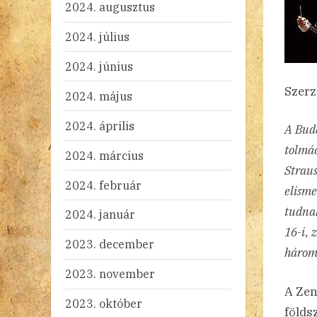
2024. augusztus
2024. július
2024. június
Szerz
2024. május
2024. április
A Buda
tolmá
2024. március
Straus
2024. február
elisme
tudnak
2024. január
16-i, 
2023. december
három
2023. november
A Zen
2023. október
földs