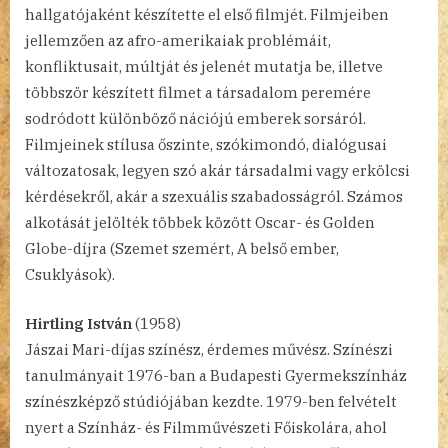
hallgatójaként készítette el első filmjét. Filmjeiben
jellemzően az afro-amerikaiak problémáit,
konfliktusait, múltját és jelenét mutatja be, illetve
többször készített filmet a társadalom peremére
sodródott különböző nációjú emberek sorsáról.
Filmjeinek stílusa őszinte, szókimondó, dialógusai
változatosak, legyen szó akár társadalmi vagy erkölcsi
kérdésekről, akár a szexuális szabadosságról. Számos
alkotását jelölték többek között Oscar- és Golden
Globe-díjra (Szemet szemért, A belső ember,
Csuklyások).
Hirtling István
(1958)
Jászai Mari-díjas színész, érdemes művész. Színészi
tanulmányait 1976-ban a Budapesti Gyermekszínház
színészképző stúdiójában kezdte. 1979-ben felvételt
nyert a Színház- és Filmművészeti Főiskolára, ahol