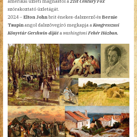
amerikai üzleti mágnástól a
21st Century Fox
szórakoztató üzletágát.
2024 –
Elton John
brit énekes-dalszerző és
Bernie
Taupin
angol dalszövegíró megkapja a
Kongresszusi
Könyvtár Gershwin-díját
a
washingtoni
Fehér Házban.