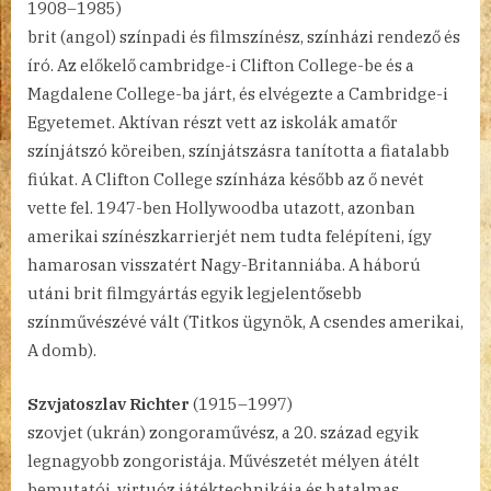
1908–1985)
brit (angol) színpadi és filmszínész, színházi rendező és
író. Az előkelő cambridge-i Clifton College-be és a
Magdalene College-ba járt, és elvégezte a Cambridge-i
Egyetemet. Aktívan részt vett az iskolák amatőr
színjátszó köreiben, színjátszásra tanította a fiatalabb
fiúkat. A Clifton College színháza később az ő nevét
vette fel. 1947-ben Hollywoodba utazott, azonban
amerikai színészkarrierjét nem tudta felépíteni, így
hamarosan visszatért Nagy-Britanniába. A háború
utáni brit filmgyártás egyik legjelentősebb
színművészévé vált (Titkos ügynök, A csendes amerikai,
A domb).
Szvjatoszlav Richter
(1915–1997)
szovjet (ukrán) zongoraművész, a 20. század egyik
legnagyobb zongoristája. Művészetét mélyen átélt
bemutatói, virtuóz játéktechnikája és hatalmas