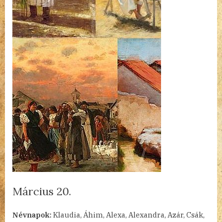
Március 20.
By
Posted
a(z)
admin
2023.03.20.
Nincs hozzászólás
Névnapok:
Klaudia, Áhim, Alexa, Alexandra, Azár, Csák,
on
Március