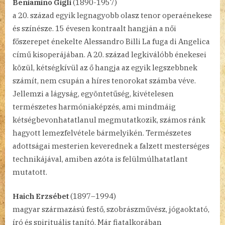
Beniamino Gigli
(1890-1957)
a 20. század egyik legnagyobb olasz tenor operaénekese
és színésze. 15 évesen kontraalt hangján a női
főszerepet énekelte Alessandro Billi La fuga di Angelica
című kisoperájában. A 20. század legkiválóbb énekesei
közül, kétségkívül az ő hangja az egyik legszebbnek
számít, nem csupán a híres tenorokat számba véve.
Jellemzi a lágyság, egyöntetűség, kivételesen
természetes harmóniaképzés, ami mindmáig
kétségbevonhatatlanul megmutatkozik, számos ránk
hagyott lemezfelvétele bármelyikén. Természetes
adottságai mesterien keverednek a falzett mesterséges
technikájával, amiben azóta is felülmúlhatatlant
mutatott.
Haich Erzsébet
(1897–1994)
magyar származású festő, szobrászművész, jógaoktató,
író és spirituális tanító. Már fiatalkorában