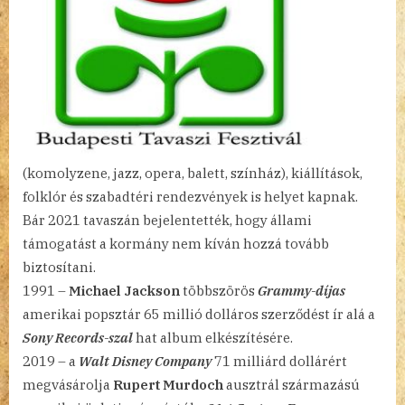
(komolyzene, jazz, opera, balett, színház), kiállítások,
folklór és szabadtéri rendezvények is helyet kapnak.
Bár 2021 tavaszán bejelentették, hogy állami
támogatást a kormány nem kíván hozzá tovább
biztosítani.
1991 –
Michael Jackson
többszörös
Grammy-díjas
amerikai popsztár 65 millió dolláros szerződést ír alá a
Sony Records-szal
hat album elkészítésére.
2019 – a
Walt Disney Company
71 milliárd dollárért
megvásárolja
Rupert Murdoch
ausztrál származású