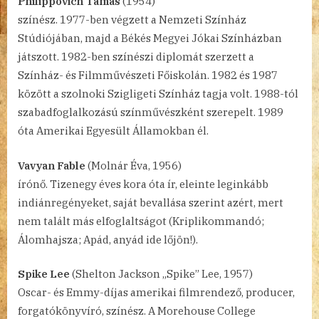
Philippovich Tamás
(1954)
színész. 1977-ben végzett a Nemzeti Színház
Stúdiójában, majd a Békés Megyei Jókai Színházban
játszott. 1982-ben színészi diplomát szerzett a
Színház- és Filmművészeti Főiskolán. 1982 és 1987
között a szolnoki Szigligeti Színház tagja volt. 1988-tól
szabadfoglalkozású színművészként szerepelt. 1989
óta Amerikai Egyesült Államokban él.
Vavyan Fable
(Molnár Éva, 1956)
írónő. Tizenegy éves kora óta ír, eleinte leginkább
indiánregényeket, saját bevallása szerint azért, mert
nem talált más elfoglaltságot (Kriplikommandó;
Álomhajsza; Apád, anyád ide lőjön!).
Spike Lee
(Shelton Jackson „Spike” Lee, 1957)
Oscar- és Emmy-díjas amerikai filmrendező, producer,
forgatókönyvíró, színész. A Morehouse College