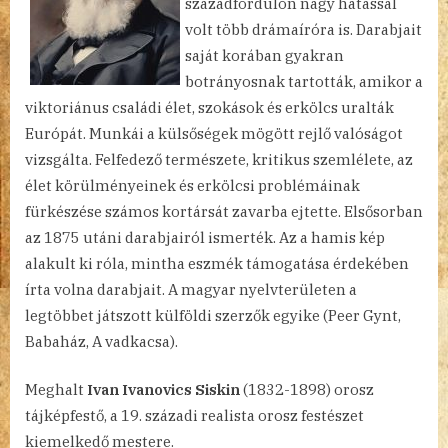
századfordulón nagy hatással
volt több drámaíróra is. Darabjait
saját korában gyakran
botrányosnak tartották, amikor a
viktoriánus családi élet, szokások és erkölcs uralták
Európát. Munkái a külsőségek mögött rejlő valóságot
vizsgálta. Felfedező természete, kritikus szemlélete, az
élet körülményeinek és erkölcsi problémáinak
fürkészése számos kortársát zavarba ejtette. Elsősorban
az 1875 utáni darabjairól ismerték. Az a hamis kép
alakult ki róla, mintha eszmék támogatása érdekében
írta volna darabjait. A magyar nyelvterületen a
legtöbbet játszott külföldi szerzők egyike (Peer Gynt,
Babaház, A vadkacsa).
Meghalt
Ivan Ivanovics Siskin
(1832-1898) orosz
tájképfestő, a 19. századi realista orosz festészet
kiemelkedő mestere.