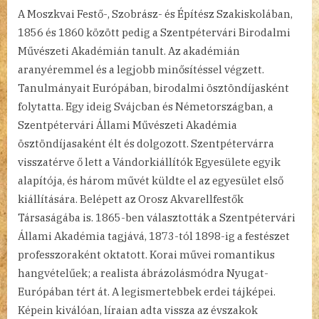
A Moszkvai Festő-, Szobrász- és Építész Szakiskolában,
1856 és 1860 között pedig a Szentpétervári Birodalmi
Művészeti Akadémián tanult. Az akadémián
aranyéremmel és a legjobb minősítéssel végzett.
Tanulmányait Európában, birodalmi ösztöndíjasként
folytatta. Egy ideig Svájcban és Németországban, a
Szentpétervári Állami Művészeti Akadémia
ösztöndíjasaként élt és dolgozott. Szentpétervárra
visszatérve ő lett a Vándorkiállítók Egyesülete egyik
alapítója, és három művét küldte el az egyesület első
kiállítására. Belépett az Orosz Akvarellfestők
Társaságába is. 1865-ben választották a Szentpétervári
Állami Akadémia tagjává, 1873-tól 1898-ig a festészet
professzoraként oktatott. Korai művei romantikus
hangvételűek; a realista ábrázolásmódra Nyugat-
Európában tért át. A legismertebbek erdei tájképei.
Képein kiválóan, líraian adta vissza az évszakok