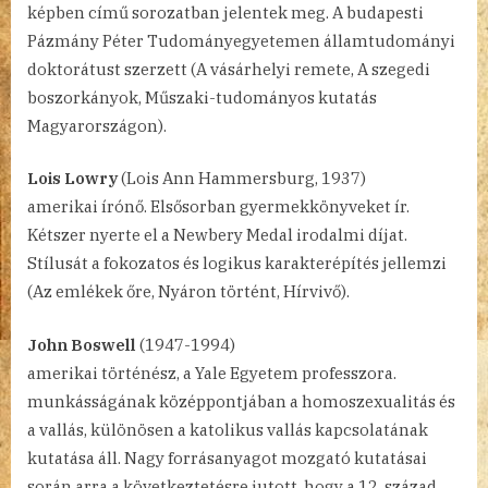
képben című sorozatban jelentek meg. A budapesti
Pázmány Péter Tudományegyetemen államtudományi
doktorátust szerzett (A vásárhelyi remete, A szegedi
boszorkányok, Műszaki-tudományos kutatás
Magyarországon).
Lois Lowry
(Lois Ann Hammersburg, 1937)
amerikai írónő. Elsősorban gyermekkönyveket ír.
Kétszer nyerte el a Newbery Medal irodalmi díjat.
Stílusát a fokozatos és logikus karakterépítés jellemzi
(Az emlékek őre, Nyáron történt, Hírvivő).
John Boswell
(1947-1994)
amerikai történész, a Yale Egyetem professzora.
munkásságának középpontjában a homoszexualitás és
a vallás, különösen a katolikus vallás kapcsolatának
kutatása áll. Nagy forrásanyagot mozgató kutatásai
során arra a következtetésre jutott, hogy a 12. század