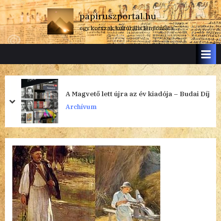
Skip
papiruszportal.hu
to
egy korszak kulturális lenyomata
content
A Magvető lett újra az év kiadója – Budai Díj
prev
next
Archívum