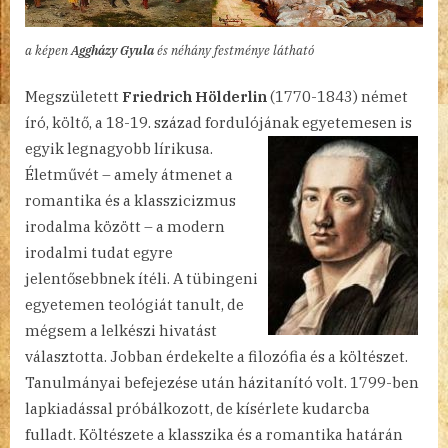
a képen
Aggházy Gyula
és néhány festménye látható
Megszületett
Friedrich Hölderlin
(1770-1843) német
író, költő, a 18-19. század fordulójának egyetemesen is
egyik
legnagyobb lírikusa.
Életművét – amely átmenet a
romantika és a klasszicizmus
irodalma között – a modern
irodalmi tudat egyre
jelentősebbnek ítéli. A tübingeni
egyetemen teológiát tanult, de
mégsem a lelkészi hivatást
választotta. Jobban érdekelte a filozófia és a költészet.
Tanulmányai befejezése után házitanító volt. 1799-ben
lapkiadással próbálkozott, de kísérlete kudarcba
fulladt. Költészete a klasszika és a romantika határán