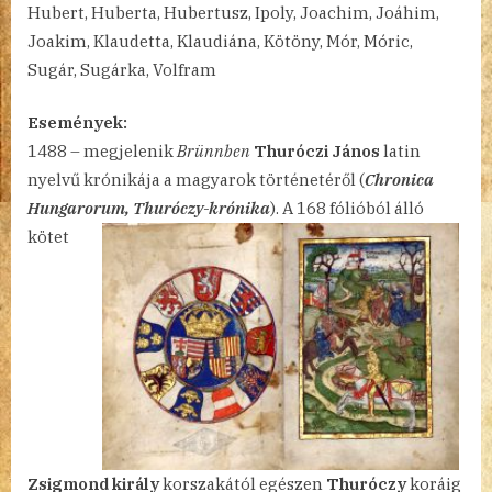
Hubert, Huberta, Hubertusz, Ipoly, Joachim, Joáhim,
20.
Joakim, Klaudetta, Klaudiána, Kötöny, Mór, Móric,
bejegyzéshez
Sugár, Sugárka, Volfram
Események:
1488 – megjelenik
Brünnben
Thuróczi János
latin
nyelvű krónikája a magyarok történetéről (
Chronica
Hungarorum,
Thuróczy-krónika
). A 168 fólióból álló
kötet
Zsigmond király
korszakától egészen
Thuróczy
koráig