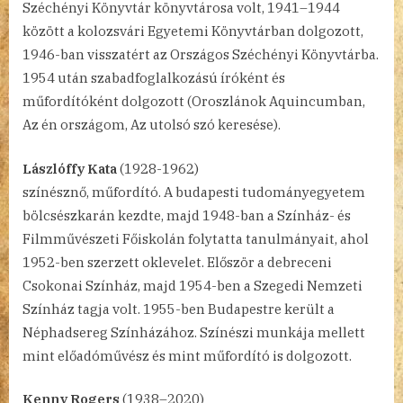
Széchényi Könyvtár könyvtárosa volt, 1941–1944
között a kolozsvári Egyetemi Könyvtárban dolgozott,
1946-ban visszatért az Országos Széchényi Könyvtárba.
1954 után szabadfoglalkozású íróként és
műfordítóként dolgozott (Oroszlánok Aquincumban,
Az én országom, Az utolsó szó keresése).
Lászlóffy Kata
(1928-1962)
színésznő, műfordító. A budapesti tudományegyetem
bölcsészkarán kezdte, majd 1948-ban a Színház- és
Filmművészeti Főiskolán folytatta tanulmányait, ahol
1952-ben szerzett oklevelet. Először a debreceni
Csokonai Színház, majd 1954-ben a Szegedi Nemzeti
Színház tagja volt. 1955-ben Budapestre került a
Néphadsereg Színházához. Színészi munkája mellett
mint előadóművész és mint műfordító is dolgozott.
Kenny Rogers
(1938–2020)