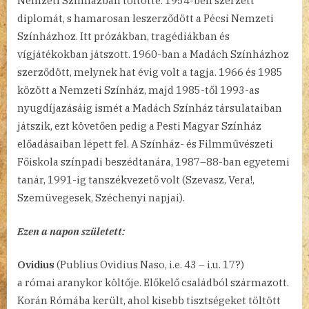
Nemzeti Színházban töltötte. 1954-ben szerzett
diplomát, s hamarosan leszerződött a Pécsi Nemzeti
Színházhoz. Itt prózákban, tragédiákban és
vígjátékokban játszott. 1960-ban a Madách Színházhoz
szerződött, melynek hat évig volt a tagja. 1966 és 1985
között a Nemzeti Színház, majd 1985-től 1993-as
nyugdíjazásáig ismét a Madách Színház társulataiban
játszik, ezt követően pedig a Pesti Magyar Színház
előadásaiban lépett fel. A Színház- és Filmművészeti
Főiskola színpadi beszédtanára, 1987–88-ban egyetemi
tanár, 1991-ig tanszékvezető volt (Szevasz, Vera!,
Szemüvegesek, Széchenyi napjai).
Ezen a napon született:
Ovidius
(Publius Ovidius Naso, i.e. 43 – i.u. 17?)
a római aranykor költője. Előkelő családból származott.
Korán Rómába került, ahol kisebb tisztségeket töltött