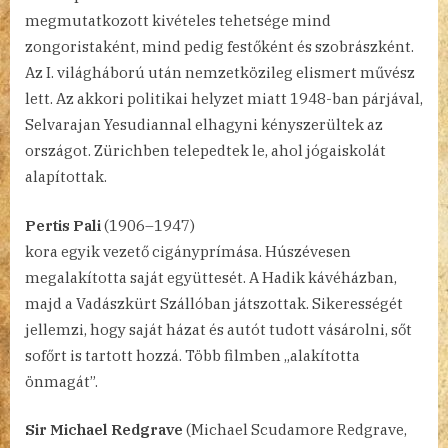
megmutatkozott kivételes tehetsége mind
zongoristaként, mind pedig festőként és szobrászként.
Az I. világháború után nemzetközileg elismert művész
lett. Az akkori politikai helyzet miatt 1948-ban párjával,
Selvarajan Yesudiannal elhagyni kényszerültek az
országot. Zürichben telepedtek le, ahol jógaiskolát
alapítottak.
Pertis Pali
(1906–1947)
kora egyik vezető cigányprímása. Húszévesen
megalakította saját együttesét. A Hadik kávéházban,
majd a Vadászkürt Szállóban játszottak. Sikerességét
jellemzi, hogy saját házat és autót tudott vásárolni, sőt
sofőrt is tartott hozzá. Több filmben „alakította
önmagát”.
Sir Michael Redgrave
(Michael Scudamore Redgrave,