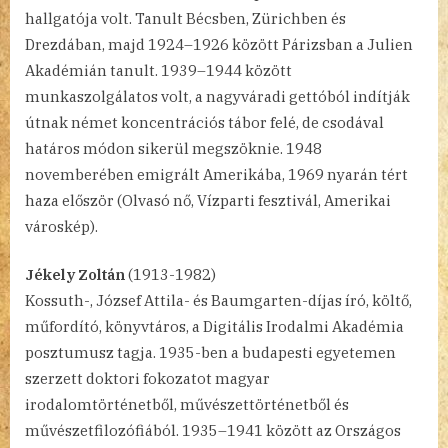
hallgatója volt. Tanult Bécsben, Zürichben és
Drezdában, majd 1924–1926 között Párizsban a Julien
Akadémián tanult. 1939–1944 között
munkaszolgálatos volt, a nagyváradi gettóból indítják
útnak német koncentrációs tábor felé, de csodával
határos módon sikerül megszöknie. 1948
novemberében emigrált Amerikába, 1969 nyarán tért
haza először (Olvasó nő, Vízparti fesztivál, Amerikai
városkép).
Jékely Zoltán
(1913-1982)
Kossuth-, József Attila- és Baumgarten-díjas író, költő,
műfordító, könyvtáros, a Digitális Irodalmi Akadémia
posztumusz tagja. 1935-ben a budapesti egyetemen
szerzett doktori fokozatot magyar
irodalomtörténetből, művészettörténetből és
művészetfilozófiából. 1935–1941 között az Országos