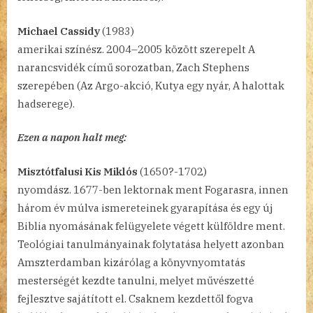
Michael Cassidy
(1983)
amerikai színész. 2004–2005 között szerepelt A
narancsvidék című sorozatban, Zach Stephens
szerepében (Az Argo-akció, Kutya egy nyár, A halottak
hadserege).
Ezen a napon halt meg:
Misztótfalusi Kis Miklós
(1650?-1702)
nyomdász. 1677-ben lektornak ment Fogarasra, innen
három év múlva ismereteinek gyarapítása és egy új
Biblia nyomásának felügyelete végett külföldre ment.
Teológiai tanulmányainak folytatása helyett azonban
Amszterdamban kizárólag a könyvnyomtatás
mesterségét kezdte tanulni, melyet művészetté
fejlesztve sajátított el. Csaknem kezdettől fogva