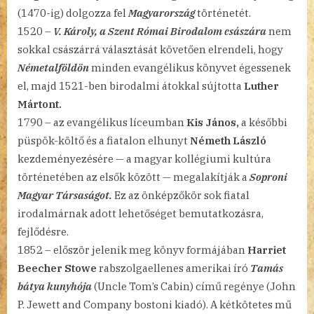
(1470-ig) dolgozza fel
Magyarország
történetét.
1520 –
V. Károly, a Szent Római Birodalom császára
nem
sokkal császárrá választását követően elrendeli, hogy
Németalföldön
minden evangélikus könyvet égessenek
el, majd 1521-ben birodalmi átokkal sújtotta
Luther
Mártont.
1790 – az evangélikus líceumban
Kis János,
a későbbi
püspök-költő és a fiatalon elhunyt
Németh László
kezdeményezésére — a magyar kollégiumi kultúra
történetében az elsők között — megalakítják a
Soproni
Magyar Társaságot.
Ez az önképzőkör sok fiatal
irodalmárnak adott lehetőséget bemutatkozásra,
fejlődésre.
1852 – először jelenik meg könyv formájában
Harriet
Beecher Stowe
rabszolgaellenes amerikai író
Tamás
bátya kunyhója
(Uncle Tom’s Cabin) című regénye (John
P. Jewett and Company bostoni kiadó). A kétkötetes mű