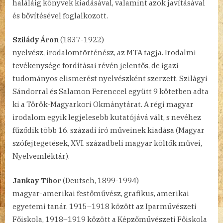
haláláig könyvek kiadásával, valamint azok javításával
és bővítésével foglalkozott.
Szilády Áron
(1837-1922)
nyelvész, irodalomtörténész, az MTA tagja. Irodalmi
tevékenysége fordításai révén jelentős, de igazi
tudományos elismerést nyelvészként szerzett. Szilágyi
Sándorral és Salamon Ferenccel együtt 9 kötetben adta
ki a Török-Magyarkori Okmánytárat. A régi magyar
irodalom egyik legjelesebb kutatójává vált, s nevéhez
fűződik több 16. századi író műveinek kiadása (Magyar
szófejtegetések, XVI. századbeli magyar költők művei,
Nyelvemléktár).
Jankay Tibor
(Deutsch, 1899-1994)
magyar-amerikai festőművész, grafikus, amerikai
egyetemi tanár. 1915–1918 között az Iparművészeti
Főiskola, 1918–1919 között a Képzőművészeti Főiskola