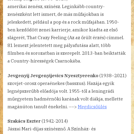
amerikai zenész, színész. Leginkább country-
zenészként lett ismert, de más műfajokban is
jeleskedett, például a pop és a rock műfajában. 1950-
ben kezdődött zenei karrierje, amikor kiadta az első
slágerét, That Crazy Feeling (Az az őrült érzés) címmel.
81 lemezt jelentetett meg pályafutása alatt, több
filmben és sorozatban is szerepelt. 2013-ban beiktatták
a Country-hírességek Csarnokába.
Jevgenyij Jevgenyijevics Nyesztyerenko
(1938–2021)
szovjet-orosz operaénekes (basszus). Hazája egyik
legnépszerűbb előadója volt. 1955-től a leningrádi
műegyetem hadmérnöki karának volt diákja, mellette
magánúton tanult énekelni. ––>
Megdicsőülés
Szakács Eszter
(1942-2014)
Jászai Mari-díjas színésznő. A Színház- és