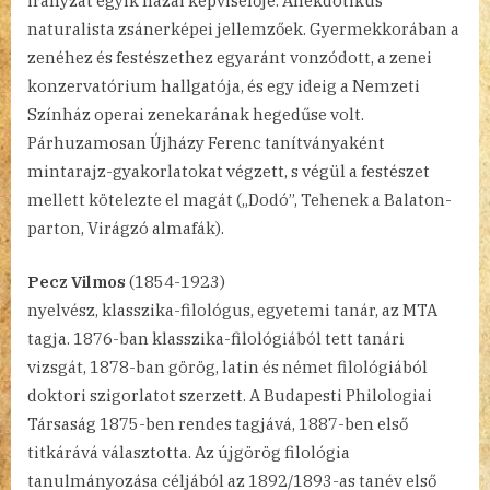
irányzat egyik hazai képviselője. Anekdotikus
naturalista zsánerképei jellemzőek. Gyermekkorában a
zenéhez és festészethez egyaránt vonzódott, a zenei
konzervatórium hallgatója, és egy ideig a Nemzeti
Színház operai zenekarának hegedűse volt.
Párhuzamosan Újházy Ferenc tanítványaként
mintarajz-gyakorlatokat végzett, s végül a festészet
mellett kötelezte el magát („Dodó”, Tehenek a Balaton-
parton, Virágzó almafák).
Pecz Vilmos
(1854-1923)
nyelvész, klasszika-filológus, egyetemi tanár, az MTA
tagja. 1876-ban klasszika-filológiából tett tanári
vizsgát, 1878-ban görög, latin és német filológiából
doktori szigorlatot szerzett. A Budapesti Philologiai
Társaság 1875-ben rendes tagjává, 1887-ben első
titkárává választotta. Az újgörög filológia
tanulmányozása céljából az 1892/1893-as tanév első