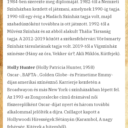
1984-ben szerezte meg diplomáját. 1982-től a Nemzeti
Színházban kezdett el játszani, amelynek 1990-ig tagja.
1990-től egy évig a Madách Színház tagja volt, majd
szabadúszóként továbbra is ott játszott. 1992-től a
Művész Színház és az abból alakult Thália Társaság
tagja. A 2012-2019 között a székesfehérvári Vörösmarty
Színház társulatának tagja volt. 2019-től a Vígszínház
színésze (Hány az óra, Vekker úr?, Akli Miklós, Kútfejek).
Holly Hunter
(Holly Patricia Hunter, 1958)
Oscar-, BAFTA-, Golden Globe- és Primetime Emmy-
díjas amerikai színésznő. Karrierje kezdetén a
Broadwayon és más New York-i színházakban lépett fel.
Az 1993-as Zongoralecke című drámával női
főszereplőként Oscar-díjat nyert és három további
alkalommal jelölték a díjra. Csillagot kapott a
Hollywoodi Hírességek Sétányán (Karambol, A nagy
fehérség, Kitérek a hitemből).