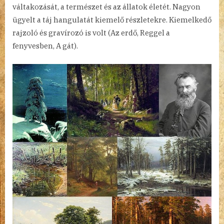
váltakozását, a természet és az állatok életét. Nagyon
ügyelt a táj hangulatát kiemelő részletekre. Kiemelkedő
rajzoló és gravírozó is volt (Az erdő, Reggel a
fenyvesben, A gát).