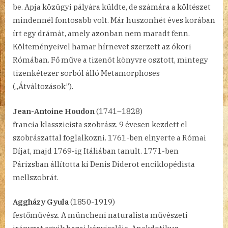
be. Apja közügyi pályára küldte, de számára a költészet
mindennél fontosabb volt. Már huszonhét éves korában
írt egy drámát, amely azonban nem maradt fenn.
Költeményeivel hamar hírnevet szerzett az ókori
Rómában. Fő műve a tizenöt könyvre osztott, mintegy
tizenkétezer sorból álló Metamorphoses
(„Átváltozások”).
Jean-Antoine Houdon
(1741–1828)
francia klasszicista szobrász. 9 évesen kezdett el
szobrászattal foglalkozni. 1761-ben elnyerte a Római
Díjat, majd 1769-ig Itáliában tanult. 1771-ben
Párizsban állította ki Denis Diderot enciklopédista
mellszobrát.
Aggházy Gyula
(1850-1919)
festőművész. A müncheni naturalista művészeti