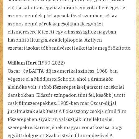
előtt a katolikus egyház korántsem volt ellenséges az
azonos neműek párkapcsolatával szemben, sőt az
azonos nemű párok kapcsolatának egyházi
elismerésére létezett egy a házassághoz nagyban
hasonlító liturgia, az adelphopoia. Az ilyen
szertartásokat több művészeti alkotás is megörökítette.
William Hurt
(1950-2022)
Oscar- és BAFTA-díjas amerikai színész. 1968-ban
végezte el a Middlesex Schoolt, ahol a drámakör
alelnöke volt, s több főszerepet is eljátszott az iskolai
darabokban. Először színpadon tűnt fel, később jutott
csak filmszerepekhez. 1985-ben már Oscar-díjjal
jutalmazták alakítását A Pókasszony csókja című film
főszerepében. Gyakran választják intellektuális
szerepekre. Karrierjének magyar vonatkozása, hogy
együtt dolgozott Szabó István filmrendezővel A