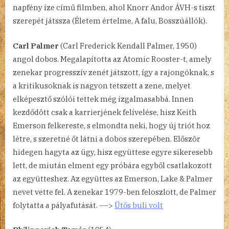
napfény íze című filmben, ahol Knorr Andor ÁVH-s tiszt
szerepét játssza (Életem értelme, A falu, Bosszúállók).
Carl Palmer
(Carl Frederick Kendall Palmer, 1950)
angol dobos. Megalapította az Atomic Rooster-t, amely
zenekar progresszív zenét játszott, így a rajongóknak, s
a kritikusoknak is nagyon tetszett a zene, melyet
elképesztő szólói tettek még izgalmasabbá. Innen
kezdődött csak a karrierjének felívelése, hisz Keith
Emerson felkereste, s elmondta neki, hogy új triót hoz
létre, s szeretné őt látni a dobos szerepében. Először
hidegen hagyta az ügy, hisz együttese egyre sikeresebb
lett, de miután elment egy próbára egyből csatlakozott
az együtteshez. Az együttes az Emerson, Lake & Palmer
nevet vette fel. A zenekar 1979-ben feloszlott, de Palmer
folytatta a pályafutását. ––>
Ütős buli volt