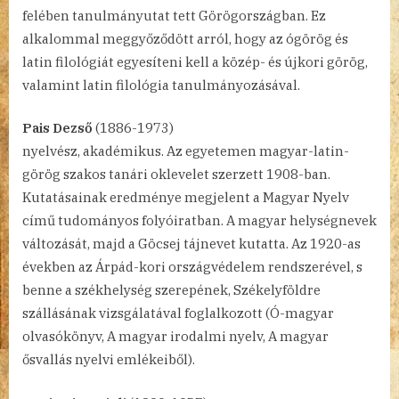
felében tanulmányutat tett Görögországban. Ez
alkalommal meggyőződött arról, hogy az ógörög és
latin filológiát egyesíteni kell a közép- és újkori görög,
valamint latin filológia tanulmányozásával.
Pais Dezső
(1886-1973)
nyelvész, akadémikus. Az egyetemen magyar-latin-
görög szakos tanári oklevelet szerzett 1908-ban.
Kutatásainak eredménye megjelent a Magyar Nyelv
című tudományos folyóiratban. A magyar helységnevek
változását, majd a Göcsej tájnevet kutatta. Az 1920-as
években az Árpád-kori országvédelem rendszerével, s
benne a székhelység szerepének, Székelyföldre
szállásának vizsgálatával foglalkozott (Ó-magyar
olvasókönyv, A magyar irodalmi nyelv, A magyar
ősvallás nyelvi emlékeiből).