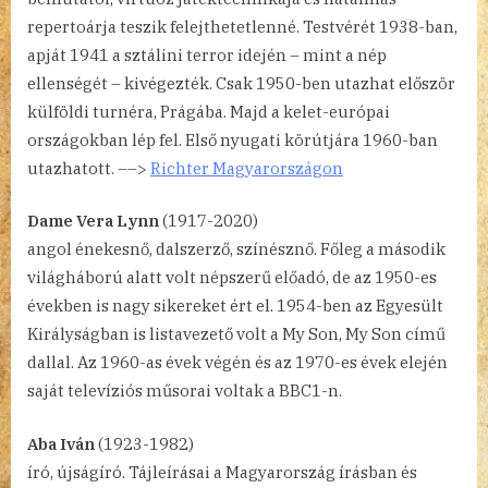
repertoárja teszik felejthetetlenné. Testvérét 1938-ban,
apját 1941 a sztálini terror idején – mint a nép
ellenségét – kivégezték. Csak 1950-ben utazhat először
külföldi turnéra, Prágába. Majd a kelet-európai
országokban lép fel. Első nyugati körútjára 1960-ban
utazhatott. ––>
Richter Magyarországon
Dame Vera Lynn
(1917-2020)
angol énekesnő, dalszerző, színésznő. Főleg a második
világháború alatt volt népszerű előadó, de az 1950-es
években is nagy sikereket ért el. 1954-ben az Egyesült
Királyságban is listavezető volt a My Son, My Son című
dallal. Az 1960-as évek végén és az 1970-es évek elején
saját televíziós műsorai voltak a BBC1-n.
Aba Iván
(1923-1982)
író, újságíró. Tájleírásai a Magyarország írásban és