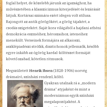
foglal helyet, de közelebb járunk az igazsághoz, ha
művészetében a klasszicizmus kiterjedését és lezárását
látjuk. Kortársai számára ezért idegen volt stílusa.
Rajongott az antik görögökért, a görög tájakért, a
csodás szigetekért. Saját kora világából a hajdani athéni
demokrácia eszméihez, héroszaihoz, isteneihez
menekült. Verseinek formájára az alkaioszi,
aszklépiadészi strófák, disztichonok jellemzők, később
egyre inkább az ógörög kardal-költészet formáját
követő szabad, kötetlen ritmusok.
Megszületett
Henrik Ibsen
(1828-1906) norvég
drámaíró, színházi rendező, költő.
Gyakran utalnak rá a „modern
dráma” atyjaként és mint a
modernizmus egyik színházi
megalapozójaként. A