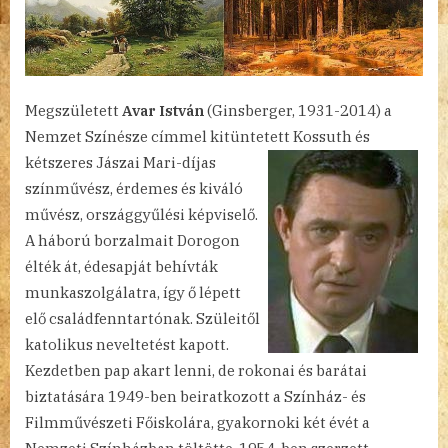
Megszületett
Avar István
(Ginsberger, 1931-2014) a
Nemzet Színésze címmel kitüntetett Kossuth és
kétszeres Jászai
Mari-díjas
színművész, érdemes és kiváló
művész, országgyűlési képviselő.
A háború borzalmait Dorogon
élték át, édesapját behívták
munkaszolgálatra, így ő lépett
elő családfenntartónak. Szüleitől
katolikus neveltetést kapott.
Kezdetben pap akart lenni, de rokonai és barátai
biztatására 1949-ben beiratkozott a Színház- és
Filmművészeti Főiskolára, gyakornoki két évét a