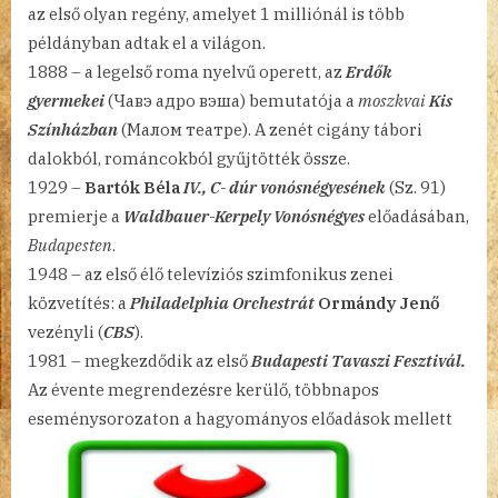
az első olyan regény, amelyet 1 milliónál is több
példányban adtak el a világon.
1888 – a legelső roma nyelvű operett, az
Erdők
gyermekei
(Чавэ адро вэша) bemutatója a
moszkvai
Kis
Színházban
(Малом театре). A zenét cigány tábori
dalokból, románcokból gyűjtötték össze.
1929 –
Bartók Béla
IV., C- dúr vonósnégyesének
(Sz. 91)
premierje a
Waldbauer-Kerpely Vonósnégyes
előadásában,
Budapesten
.
1948 – az első élő televíziós szimfonikus zenei
közvetítés: a
Philadelphia Orchestrát
Ormándy Jenő
vezényli (
CBS
).
1981 – megkezdődik az első
Budapesti Tavaszi Fesztivál.
Az évente megrendezésre kerülő, többnapos
eseménysorozaton a
hagyományos előadások mellett