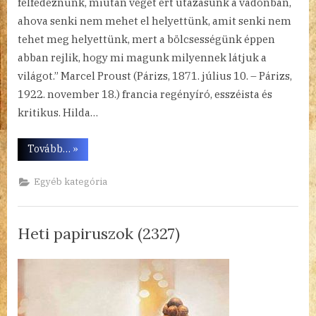
felfedeznünk, miután véget ért utazásunk a vadonban,
ahova senki nem mehet el helyettünk, amit senki nem
tehet meg helyettünk, mert a bölcsességünk éppen
abban rejlik, hogy mi magunk milyennek látjuk a
világot.” Marcel Proust (Párizs, 1871. július 10. – Párizs,
1922. november 18.) francia regényíró, esszéista és
kritikus. Hilda…
“Heti
Tovább…
»
papiruszok
(2328)”
Egyéb kategória
Heti papiruszok (2327)
By
Posted
a(z)
admin
2023.07.09.
Nincs hozzászólás
on
Heti
papiruszok
(2327)