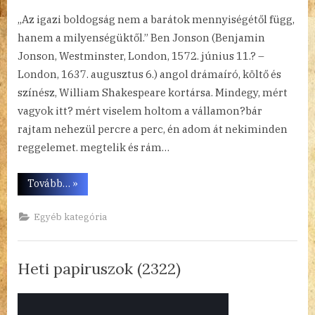
„Az igazi boldogság nem a barátok mennyiségétől függ,
hanem a milyenségüktől.” Ben Jonson (Benjamin
Jonson, Westminster, London, 1572. június 11.? –
London, 1637. augusztus 6.) angol drámaíró, költő és
színész, William Shakespeare kortársa. Mindegy, mért
vagyok itt? mért viselem holtom a vállamon?bár
rajtam nehezül percre a perc, én adom át nekiminden
reggelemet. megtelik és rám…
“Heti
Tovább…
»
papiruszok
(2323)”
Egyéb kategória
Heti papiruszok (2322)
By
Posted
a(z)
admin
2023.06.04.
Nincs hozzászólás
on
Heti