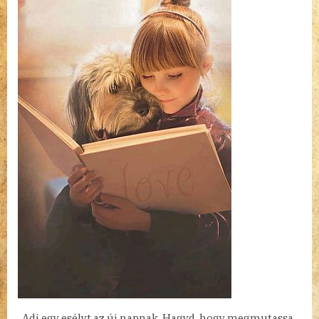
bejegyzéshez
„Adj egy esélyt az új napnak. Hagyd, hogy megmutassa