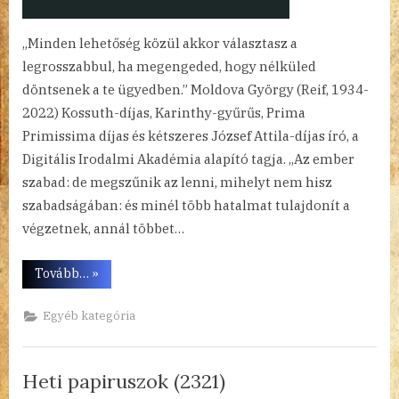
„Minden lehetőség közül akkor választasz a
legrosszabbul, ha megengeded, hogy nélküled
döntsenek a te ügyedben.” Moldova György (Reif, 1934-
2022) Kossuth-díjas, Karinthy-gyűrűs, Prima
Primissima díjas és kétszeres József Attila-díjas író, a
Digitális Irodalmi Akadémia alapító tagja. „Az ember
szabad: de megszűnik az lenni, mihelyt nem hisz
szabadságában: és minél több hatalmat tulajdonít a
végzetnek, annál többet…
“Heti
Tovább…
»
papiruszok
(2322)”
Egyéb kategória
Heti papiruszok (2321)