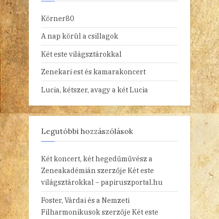
Körner80
A nap körül a csillagok
Két este világsztárokkal
Zenekari est és kamarakoncert
Lucia, kétszer, avagy a két Lucia
Legutóbbi hozzászólások
Két koncert, két hegedűművész a
Zeneakadémián
szerzője
Két este
világsztárokkal – papiruszportal.hu
Foster, Várdai és a Nemzeti
Filharmonikusok
szerzője
Két este