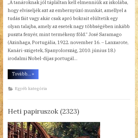
„A tanároknak jól tápláltan kell elmenniük az iskolába,
hogy elviseljék azt az embernyúzó munkát, amellyel a
tudás fáit vagy akár csak apró bokrait elültetik egy
olyan talajba, amely az esetek nagy többségében inkább
puszta fenyér, mint termékeny föld.” José Saramago
(Azinhaga, Portugália, 1922. november 16. – Lanzarote,
Kanári-szigetek, Spanyolország, 2010. június 18.)
irodalmi Nobel-díjas portugál…
“Heti
Tovább…
»
papiruszok
(2324)”
Egyéb kategória
Heti papiruszok (2323)
By
Posted
a(z)
admin
2023.06.11.
Nincs hozzászólás
on
Heti
papiruszok