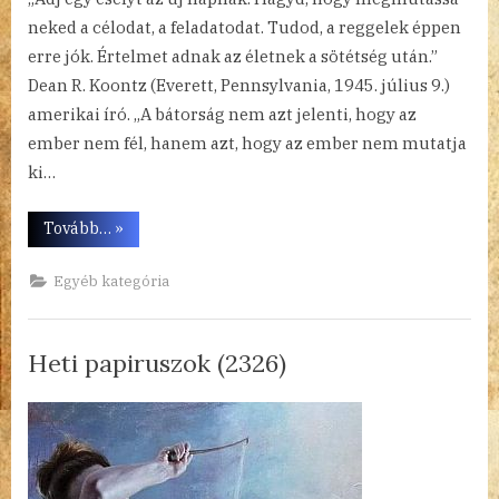
neked a célodat, a feladatodat. Tudod, a reggelek éppen
erre jók. Értelmet adnak az életnek a sötétség után.”
Dean R. Koontz (Everett, Pennsylvania, 1945. július 9.)
amerikai író. „A bátorság nem azt jelenti, hogy az
ember nem fél, hanem azt, hogy az ember nem mutatja
ki…
“Heti
Tovább…
»
papiruszok
(2327)”
Egyéb kategória
Heti papiruszok (2326)
By
Posted
a(z)
admin
2023.07.02.
Nincs hozzászólás
on
Heti
papiruszok
(2326)