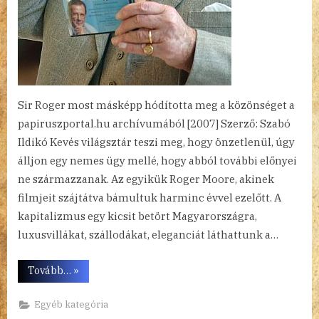
Sir Roger most másképp hódította meg a közönséget a
papiruszportal.hu archívumából [2007] Szerző: Szabó
Ildikó Kevés világsztár teszi meg, hogy önzetlenül, úgy
álljon egy nemes ügy mellé, hogy abból további előnyei
ne származzanak. Az egyikük Roger Moore, akinek
filmjeit szájtátva bámultuk harminc évvel ezelőtt. A
kapitalizmus egy kicsit betört Magyarországra,
luxusvillákat, szállodákat, eleganciát láthattunk a…
“Nemzetközi
Tovább…
»
jószolgálati
nagykövetek
a
Egyéb kategória
Müpában”