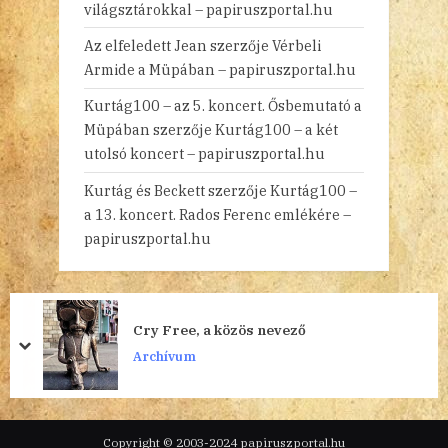
világsztárokkal – papiruszportal.hu
Az elfeledett Jean
szerzője
Vérbeli
Armide a Müpában – papiruszportal.hu
Kurtág100 – az 5. koncert. Ősbemutató a
Müpában
szerzője
Kurtág100 – a két
utolsó koncert – papiruszportal.hu
Kurtág és Beckett
szerzője
Kurtág100 –
a 13. koncert. Rados Ferenc emlékére –
papiruszportal.hu
Cry Free, a közös nevező
prev
next
Archívum
Copyright © 2003-2024 papiruszportal.hu