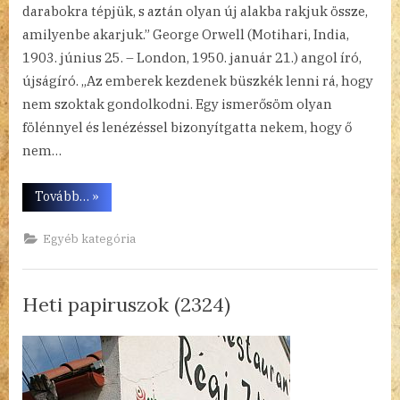
darabokra tépjük, s aztán olyan új alakba rakjuk össze,
amilyenbe akarjuk.” George Orwell (Motihari, India,
1903. június 25. – London, 1950. január 21.) angol író,
újságíró. „Az emberek kezdenek büszkék lenni rá, hogy
nem szoktak gondolkodni. Egy ismerősöm olyan
fölénnyel és lenézéssel bizonyítgatta nekem, hogy ő
nem…
“Heti
Tovább…
»
papiruszok
(2325)”
Egyéb kategória
Heti papiruszok (2324)
By
Posted
a(z)
admin
2023.06.18.
Nincs hozzászólás
on
Heti
papiruszok
(2324)