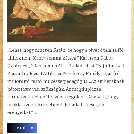
„Lehet, hogy nincsen Sátán, de hogy a tévét ő találta föl,
ahhoz nem férhet semmi kétség.” Karátson Gábor
(Budapest, 1935. május 21. – Budapest, 2015. július 23.)
Kossuth-, József Attila- és Munkácsy Mihály-díjas író,
műfordító, festő, művészetpedagógus. „Az embereknek
bátorításra van szükségük. Az megduplázza
természetes ellenálló képességüket… Ahelyett, hogy
örökké szemükre vetnénk hibáikat, dicsérjük
erényeiket.”…
“Heti
Tovább…
»
papiruszok