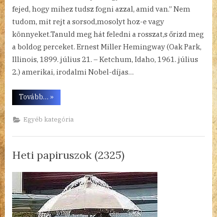
fejed, hogy mihez tudsz fogni azzal, amid van.” Nem
tudom, mit rejt a sorsod,mosolyt hoz-e vagy
könnyeket.Tanuld meg hát feledni a rosszat,s őrizd meg
a boldog perceket. Ernest Miller Hemingway (Oak Park,
Illinois, 1899. július 21. – Ketchum, Idaho, 1961. július
2.) amerikai, irodalmi Nobel-díjas…
“Heti
Tovább…
»
papiruszok
(2326)”
Egyéb kategória
Heti papiruszok (2325)
By
Posted
a(z)
admin
2023.06.26.
Nincs hozzászólás
on
Heti
papiruszok
(2325)
bejegyzéshez