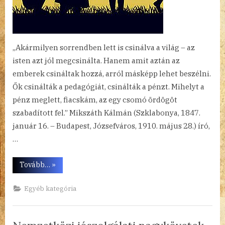
„Akármilyen sorrendben lett is csinálva a világ – az
isten azt jól megcsinálta. Hanem amit aztán az
emberek csináltak hozzá, arról másképp lehet beszélni.
Ők csinálták a pedagógiát, csinálták a pénzt. Mihelyt a
pénz meglett, fiacskám, az egy csomó ördögöt
szabadított fel.” Mikszáth Kálmán (Szklabonya, 1847.
január 16. – Budapest, Józsefváros, 1910. május 28.) író,
…
“Heti
Tovább…
»
papiruszok
(2321)”
Egyéb kategória