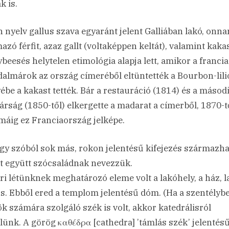
k is.
in nyelv gallus szava egyaránt jelent Galliában lakó, onna
azó férfit, azaz gallt (voltaképpen keltát), valamint kakas
ybeesés helytelen etimológia alapja lett, amikor a francia
dalmárok az ország címeréből eltüntették a Bourbon-lil
yébe a kakast tették. Bár a restauráció (1814) és a másod
árság (1850-től) elkergette a madarat a címerből, 1870-t
áig ez Franciaország jelképe.
gy szóból sok más, rokon jelentésű kifejezés származha
t együtt szócsaládnak nevezzük.
i létünknek meghatározó eleme volt a lakóhely, a ház, l
. Ebből ered a templom jelentésű dóm. (Ha a szentélyb
k számára szolgáló szék is volt, akkor katedrálisról
lünk. A görög καθέδρα [cathedra] ’támlás szék’ jelentés