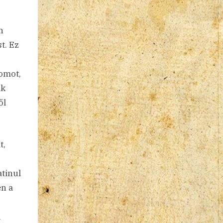
n
t. Ez
iomot,
ik
ől
t,
atinul
en a
ű