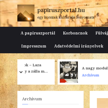
Skip
papiruszportal.hu
to
content
egy korszak kulturális lenyomata
A papiruszportál
Korboncnok
Fülvá
Impresszum
Adatvédelmi irányelvek
Laza
A nagy modulátor
álla mén
prev
next
Archívum
Archívum