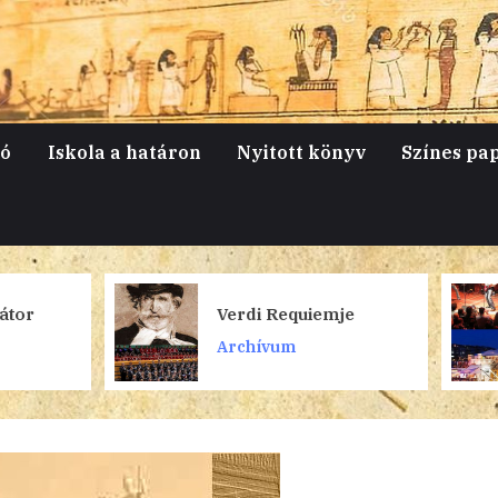
jó
Iskola a határon
Nyitott könyv
Színes pa
Verdi Requiemje
Fürge, gyilk
Archívum
Archívum