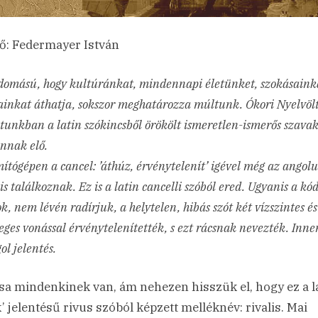
ő: Federmayer István
domású, hogy kultúránkat, mindennapi életünket, szokásaink
ainkat áthatja, sokszor meghatározza múltunk. Ókori Nyelvöl
tunkban a latin szókincsből örökölt ismeretlen-ismerős szava
nnak elő.
ítógépen a cancel: ’áthúz, érvénytelenít’ igével még az angol
is találkoznak. Ez is a latin cancelli szóból ered. Ugyanis a kó
k, nem lévén radírjuk, a helytelen, hibás szót két vízszintes és
eges vonással érvénytelenítették, s ezt rácsnak nevezték. Inne
ol jelentés.
isa mindenkinek van, ám nehezen hisszük el, hogy ez a l
k’ jelentésű rivus szóból képzett melléknév: rivalis. Mai