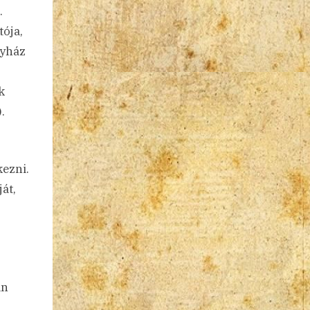
.
tója,
gyház
k
.
kezni.
át,
an