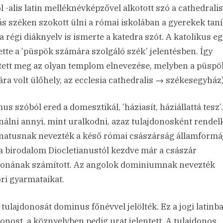
l -alis latin melléknévképzővel alkotott szó a cathedralis
s széken szokott ülni a római iskolában a gyerekek taní
 a régi diáknyelv is ismerte a katedra szót. A katolikus e
vette a ’püspök számára szolgáló szék’ jelentésben. Így
tett meg az olyan templom elnevezése, melyben a püspö
ra volt ülőhely, az ecclesia cathedralis → székesegyház)
us szóból ered a domesztikál, ’háziasít, háziállattá tesz’.
álni annyi, mint uralkodni, azaz tulajdonosként rendel
atusnak nevezték a késő római császárság államformáj
a birodalom Diocletianustól kezdve már a császár
donának számított. Az angolok dominiumnak nevezték
ri gyarmataikat.
 tulajdonosát dominus főnévvel jelölték. Ez a jogi latinb
donost, a köznyelvben pedig urat jelentett. A tulajdonos