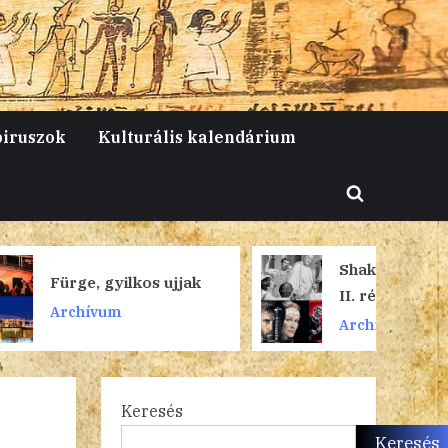
piruszok
Kulturális kalendárium
Toggle
search
form
Shakespeare és a film
os ujjak
II. rész
Archívum
Keresés
Keresés