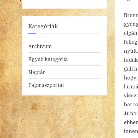
Brenn
gyeng
Kategóriák
elpáho
felle
Archívum
nyúlt
Egyéb kategória
ludak
gall h
Naptár
hogy 
Papiruszportal
lármá
vissz
harco
Juno 
ebben
innen