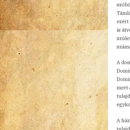
szóbó
Támlá
ezért
is át
szüle
számá
A dom
Domin
Domin
mert 
tulaj
egyko
A ház
tulaj