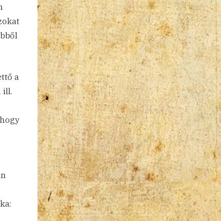
n
zokat
ebből
ttő a
ill.
 hogy
an
ka: