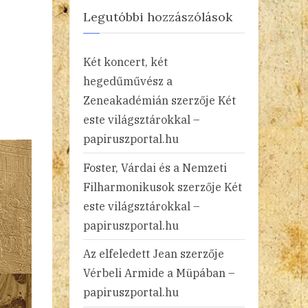
Legutóbbi hozzászólások
Két koncert, két
hegedűművész a
Zeneakadémián
szerzője
Két
este világsztárokkal –
papiruszportal.hu
Foster, Várdai és a Nemzeti
Filharmonikusok
szerzője
Két
este világsztárokkal –
papiruszportal.hu
Az elfeledett Jean
szerzője
Vérbeli Armide a Müpában –
papiruszportal.hu