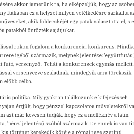
tésére akkor ismerünk rá, ha elképzeljük, hogy az esőbe
ny Itáliában ez a helyzet milyen vetélkedésre sarkallta a
dműveseket, akik földecskéjét egy patak választotta el, s 
ös patakból öntözték sajátjukat.
álissal rokon fogalom a konkurencia, konkurens. Mindke
rrere igéből származik, melynek jelentése: ’együttfutás’, 
tt futó, versenyző’. Tehát a konkurensek egymás mellett,
ssal versenyezve szaladnak, mindegyik arra törekszik,
en előbb célba.
áris politika. Mily gyakran találkozunk e kifejezéssel!
yájan értjük, hogy pénzzel kapcsolatos műveletekről v
Ám azt már kevesen tudják, hogy ez a melléknév a latin
a, ’pénz’ jelentésű szóból származik. De ennek is van tit
 kis történet kerekedik köréje a római rege szerint!