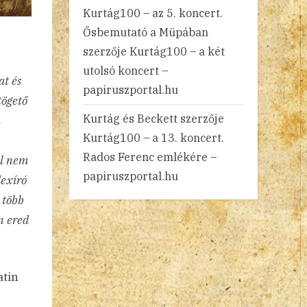
Kurtág100 – az 5. koncert.
Ősbemutató a Müpában
szerzője
Kurtág100 – a két
utolsó koncert –
at és
papiruszportal.hu
tögető
Kurtág és Beckett
szerzője
k
Kurtág100 – a 13. koncert.
Rados Ferenc emlékére –
ul nem
papiruszportal.hu
dexíró
 több
n ered
atin