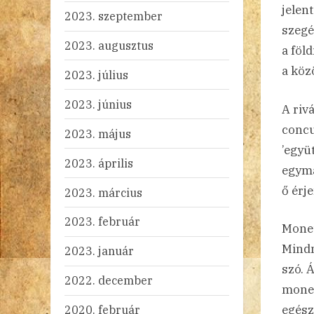
jelen
2023. szeptember
szegé
2023. augusztus
a föl
a köz
2023. július
2023. június
A riv
concu
2023. május
’együ
2023. április
egymá
ő érj
2023. március
2023. február
Monet
Mindn
2023. január
szó. 
2022. december
monet
2020. február
egész