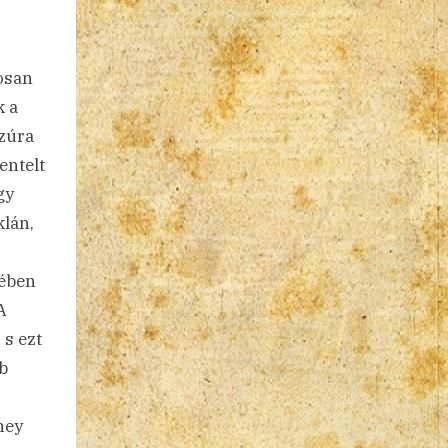
posan
k a
szúra
entelt
gy
klán,
jében
A
 s ezt
b
ney