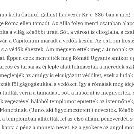
us kelta (latinul: gallus) hadvezér Kr. e. 386-ban a még
e Róma ellen támadt. Az Allia folyó menti csatában ala
lta a világ későbbi urait. Sőt, a várost is elfoglalta, s csa
gvár, a Capitolium maradt a védők kezén. Az ostrom hos
, s a védők éheztek. Ám mégsem ették meg a Junónak sz
at. Éppen ezek mentették meg Rómát! Ugyanis amikor e
arcos és társai az éj leple alatt felmásztak a meredek szi
meglepjék az amúgy is elcsigázott védőket, ezek a ludak
zták föl gágogásukkal a védőket. Így a rómaiak még ide
a tudták verni a támadást, sőt, a háborút is megnyerték. 
k végeztével hálából templomot építettek az istennőnek,
Monetának, (’Juno, aki figyelmeztetett’) nevezték. Későb
 a templomban állították fel az első állami pénzverdét, s
 kapta a pénz a moneta nevet. Ez a gyökere az angol mo