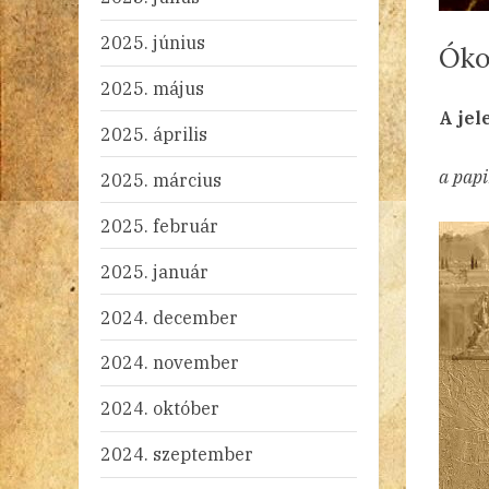
2025. június
Óko
2025. május
By
Po
ad
20
Ni
A jel
2025. április
on
a papi
2025. március
2025. február
2025. január
2024. december
2024. november
2024. október
2024. szeptember