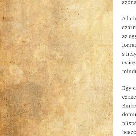
szóna
A lat
szárm
az eg
forra
s hel
csász
mindm
Egy-e
ezeke
Ember
domus
püspö
beszé