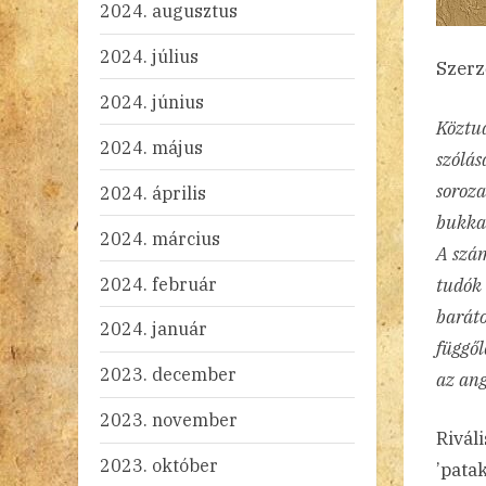
2024. augusztus
2024. július
Szerz
2024. június
Köztu
2024. május
szólás
soroza
2024. április
bukka
2024. március
A szám
2024. február
tudók 
baráto
2024. január
függől
2023. december
az ang
2023. november
Rivál
2023. október
’pata