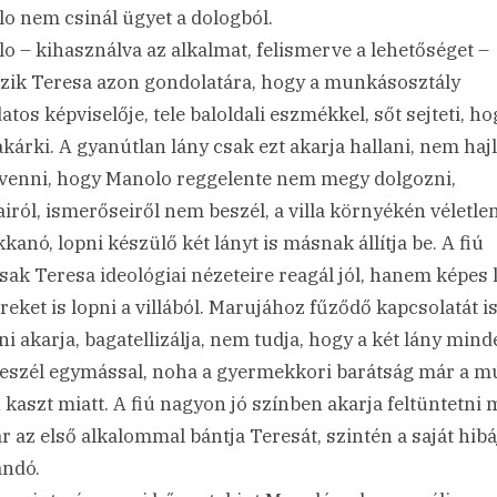
o nem csinál ügyet a dologból.
o – kihasználva az alkalmat, felismerve a lehetőséget –
szik Teresa azon gondolatára, hogy a munkásosztály
atos képviselője, tele baloldali eszmékkel, sőt sejteti, ho
kárki. A gyanútlan lány csak ezt akarja hallani, nem haj
venni, hogy Manolo reggelente nem megy dolgozni,
airól, ismerőseiről nem beszél, a villa környékén véletle
kanó, lopni készülő két lányt is másnak állítja be. A fiú
ak Teresa ideológiai nézeteire reagál jól, hanem képes 
reket is lopni a villából. Marujához fűződő kapcsolatát i
ni akarja, bagatellizálja, nem tudja, hogy a két lány mind
szél egymással, noha a gyermekkori barátság már a mú
 kaszt miatt. A fiú nagyon jó színben akarja feltüntetni 
r az első alkalommal bántja Teresát, szintén a saját hibá
andó.