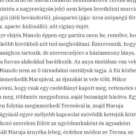
zintén a nagyravágyás jele) nem képes levetkőzni murcia
gói (déli bevándorló), pioapartei (pijo: üres szépségű férf
, aparte: különálló), sőt cigány énjét.
yv elején Manolo éppen egy partira oson be, remélve, h
elsőbb körökbeli nőt tud meghódítani. Észreveszik, hog
sasághoz tartozik, de szerencséjére a háziasszony lánya,
a furcsa alakokkal barátkozik. Az anya tisztában van vel
Manolo nem az ő társadalmi osztályuk tagja. A fiú közb
ismerkedik Marujával, az éjszakát is vele tölti. Mikor
veszi, hogy csak egy cselédlányt kapott meg, rettenetes
ja meg, többször megpofozza, saját butaságát hárítva. Eg
len folytán megismerkedi Teresával is, majd Maruja
ágyánál egyre mélyebb kapcsolat szövődik kettejük közt
kozó szerelem fölött az ugródeszkaként és ágyasként
ált Maruja árnyéka lebeg, érdekes módon se Teresa, se