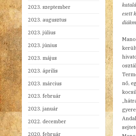
katalá
2023. szeptember
esett 
2023. augusztus
diákm
2023. július
Manol
2023. június
kerül
hivat
2023. május
osztá
2023. április
Termé
nő, e
2023. március
kocsi
2023. február
„hátr
2023. január
gyere
Andal
2022. december
sejte
2020. február
Manol