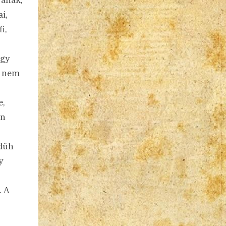
i,
i,
ogy
y nem
e,
en
 düh
y
. A