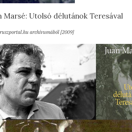
n Marsé: Utolsó délutánok Teresával
sted
a(z)
min
23.09.18.
ncs hozzászólás
ruszportal.hu archívumából [2009]
Juan
Marsé:
Utolsó
délutánok
Teresával
bejegyzéshez