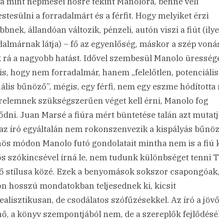
a mint népmesei hősre tekint Manolóra, benne véli
stesülni a forradalmárt és a férfit. Hogy melyiket érzi
bbnek, állandóan változik, pénzeli, autón viszi a fiút (il
dalmárnak látja) – fő az egyenlőség, máskor a szép von
k rá a nagyobb hatást. Idővel szembesül Manolo ürességé
 is, hogy nem forradalmár, hanem „felelőtlen, potenciális
ális bűnöző”, mégis, egy férfi, nem egy eszme hódította
relemnek szükségszerűen véget kell érni, Manolo fog
dni. Juan Marsé a fiúra mért büntetése talán azt mutatj
az író egyáltalán nem rokonszenvezik a kispályás bűnöz
ös módon Manolo futó gondolatait mintha nem is a fiú 
s szókincsével írná le, nem tudunk különbséget tenni 
 ő stílusa közé. Ezek a benyomások sokszor csapongóak
n hosszú mondatokban teljesednek ki, kicsit
ealisztikusan, de csodálatos szófűzésekkel. Az író a jöv
nő, a könyv szempontjából nem, de a szereplők fejlődés