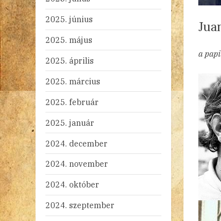
2025. június
Jua
2025. május
By
Po
ad
20
Ni
a papi
2025. április
on
2025. március
2025. február
2025. január
2024. december
2024. november
2024. október
2024. szeptember