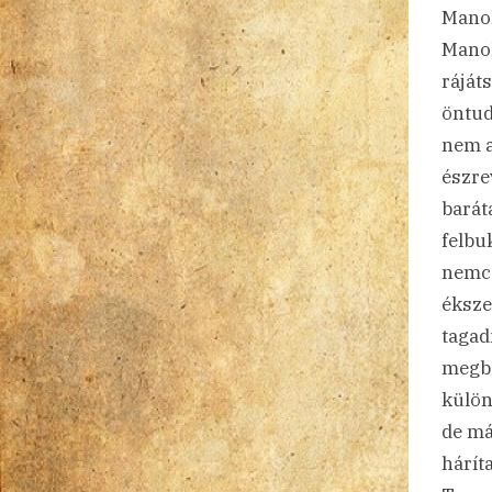
Manol
Manol
ráját
öntud
nem a
észre
barát
felbuk
nemcs
éksze
tagad
megbe
külön
de má
hárít