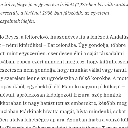
n író regénye jó negyven éve íródott (1975-ben kis változtatá
keresztül), a történet 1956-ban játszódik, az egyetemi
ozgalmak idején.
o Reyes, a feltörekvő, huszonéves fiú a lenézett Andalú
t – némi kitérőkkel – Barcelonába. Úgy gondolja, többre
ott, mint egyszerűen, csendesen élni a saját társadalmi
lyában, éppen ezért mindent megtesz, hogy kitűnhessen
szetesen nem gondolja, hogy munkát vállal vagy tanul,
gy szerelem lenne az ugródeszka a felső körökbe. A moto
lopásokból, egyebekből élő Manolo nagyon jó külsejű –
afésült, aprólékosan kidolgozott frizura, szép homlok” 
kkorában is nagy hatást tett az emberekre, később, még
úziában Márkinak hívatta magát, hívta mindenki, sokat
tően utalva lehetséges apjára. Azonban hiába a vonzó kül
o (Ricardo de Salvarrosaként bemutatkozva Teresa any