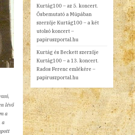
Kurtág100 – az 5. koncert.
Ősbemutató a Müpában
szerzője
Kurtág100 – a két
utolsó koncert –
papiruszportal.hu
Kurtág és Beckett
szerzője
Kurtág100 – a 13. koncert.
Rados Ferenc emlékére –
papiruszportal.hu
vasó,
en lévő
em a
, a
apott