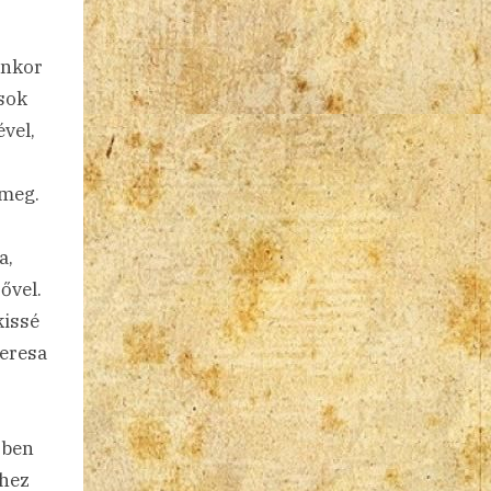
yenkor
ások
vel,
 meg.
a,
ővel.
kissé
Teresa
,
őben
éhez