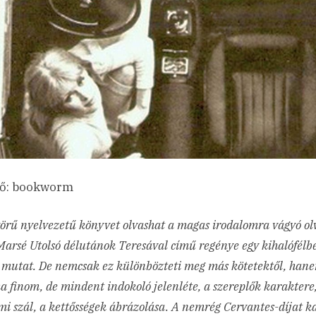
ző: bookworm
rű nyelvezetű könyvet olvashat a magas irodalomra vágyó ol
arsé Utolsó délutánok Teresával című regénye egy kihalófélb
t mutat. De nemcsak ez különbözteti meg más kötetektől, han
ka finom, de mindent indokoló jelenléte, a szereplők karaktere
mi szál, a kettősségek ábrázolása. A nemrég Cervantes-díjat k