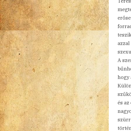
Teres
megte
erőse
forra
teszi
azzal
szexu
A sze
bűnhő
hogy 
Külön
szűkö
és az
nagyo
szürr
törté