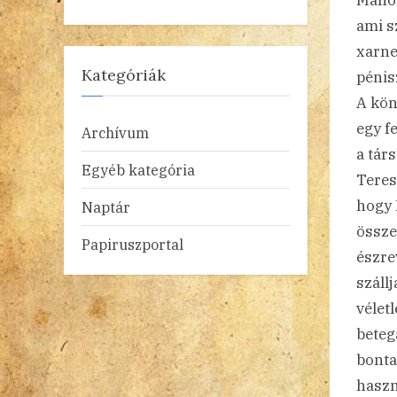
ami s
xarne
Kategóriák
pénisz
A kön
egy f
Archívum
a tár
Egyéb kategória
Teres
hogy 
Naptár
össze
Papiruszportal
észre
száll
vélet
beteg
bonta
haszn