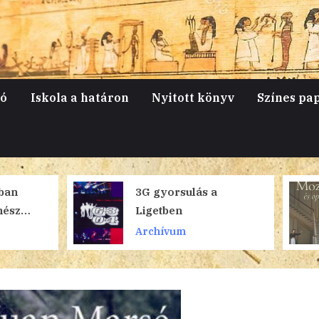
jó
Iskola a határon
Nyitott könyv
Színes pa
3G gyorsulás a
Mozart és h
Ligetben
Archívum
Archívum