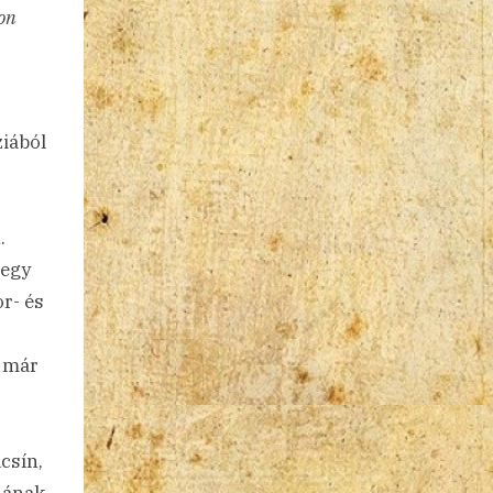
son
ziából
.
 egy
r- és
– már
csín,
jának,