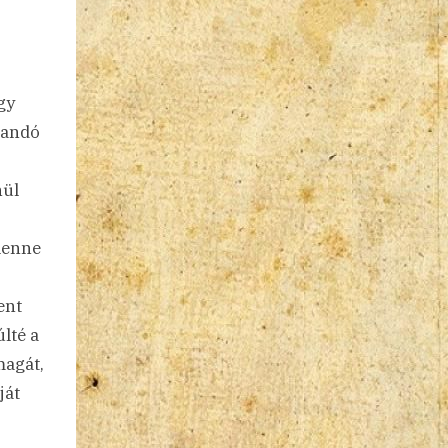
gy
landó
nül
lenne
s
ent
lté a
magát,
ját