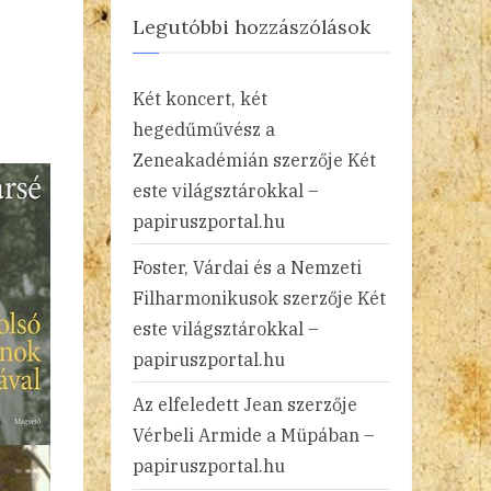
Legutóbbi hozzászólások
Két koncert, két
hegedűművész a
Zeneakadémián
szerzője
Két
este világsztárokkal –
papiruszportal.hu
Foster, Várdai és a Nemzeti
Filharmonikusok
szerzője
Két
este világsztárokkal –
papiruszportal.hu
Az elfeledett Jean
szerzője
Vérbeli Armide a Müpában –
papiruszportal.hu