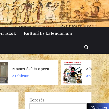
piruszok
Kulturális kalendárium
Toggle
search
form
ét opera
A betyárját!
Archívum
Keresés
Keresés