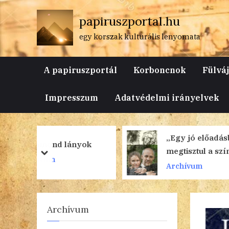
Skip
papiruszportal.hu
to
content
egy korszak kulturális lenyomata
A papiruszportál
Korboncnok
Fülvá
Impresszum
Adatvédelmi irányelvek
„Egy jó előadásban
ányok
megtisztul a színész
prev
next
lelke”
Archívum
Archívum