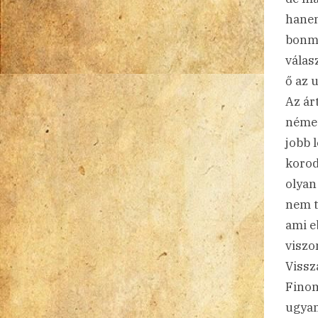
hanem
bonmo
válas
ő az 
Az ár
német
jobb 
korod
olyan
nem t
ami e
viszo
Vissz
Finom
ugyan