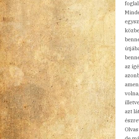
foglal
Minde
egysz
közbe
benne
útjáb
benne
az íg
azonb
amenn
volna
illetv
azt lá
észre
Olvas
de má