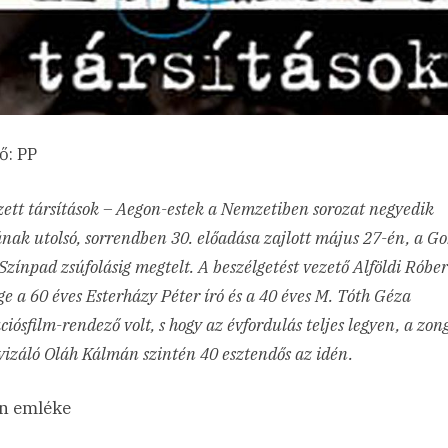
ő: PP
ett társítások – Aegon-estek a Nemzetiben sorozat negyedik
nak utolsó, sorrendben 30. előadása zajlott május 27-én, a Go
Színpad zsúfolásig megtelt. A beszélgetést vezető Alföldi Róber
e a 60 éves Esterházy Péter író és a 40 éves M. Tóth Géza
iósfilm-rendező volt, s hogy az évfordulás teljes legyen, a zo
izáló Oláh Kálmán szintén 40 esztendős az idén.
en emléke