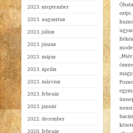
Óhata
2023. szeptember
estje
2023. augusztus
humor
ugyan
2023. július
Békés
2023. június
moder
„Miért
2023. május
össze
2023. április
magya
2023. március
Pozso
egymá
2023. február
ünnep
2023. január
nemze
barát
2022. december
köteté
2020. február