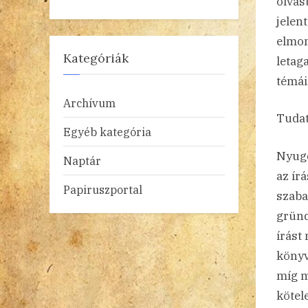
olvast
jelen
elmon
Kategóriák
letag
témái
Archívum
Tudat
Egyéb kategória
Nyugd
Naptár
az ír
Papiruszportal
szaba
gründ
írást
könyv
míg m
kötel