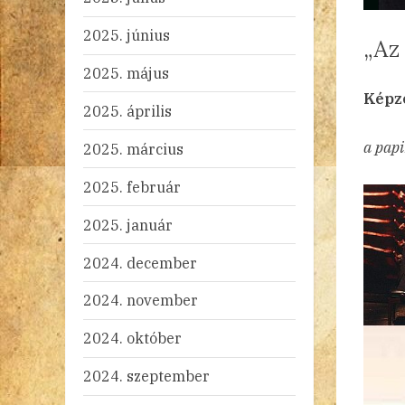
2025. június
„Az
2025. május
By
Po
ad
20
Ni
Képze
2025. április
on
a papi
2025. március
2025. február
2025. január
2024. december
2024. november
2024. október
2024. szeptember