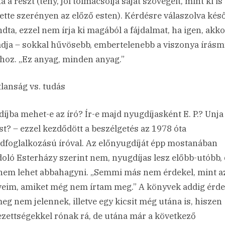
a a részt (tény, jól tolmácsolja saját szövegeit, mint ki is
tette szerényen az előző esten). Kérdésre válaszolva kés
dta, ezzel nem írja ki magából a fájdalmat, ha igen, akk
adja – sokkal hűvösebb, embertelenebb a viszonya írásm
hoz. „Ez anyag, minden anyag.”
lanság vs. tudás
íjba mehet-e az író? Ír-e majd nyugdíjasként E. P.? Unj
ást? – ezzel kezdődött a beszélgetés az 1978 óta
dfoglalkozású íróval. Az előnyugdíját épp mostanában
oló Esterházy szerint nem, nyugdíjas lesz előbb-utóbb, 
 nem lehet abbahagyni. „Semmi más nem érdekel, mint a
eim, amiket még nem írtam meg.” A könyvek addig érdek
eg nem jelennek, illetve egy kicsit még utána is, hiszen
ezettségekkel rónak rá, de utána már a következő