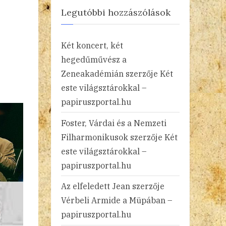
Legutóbbi hozzászólások
Két koncert, két
hegedűművész a
Zeneakadémián
szerzője
Két
este világsztárokkal –
papiruszportal.hu
Foster, Várdai és a Nemzeti
Filharmonikusok
szerzője
Két
este világsztárokkal –
papiruszportal.hu
Az elfeledett Jean
szerzője
Vérbeli Armide a Müpában –
papiruszportal.hu