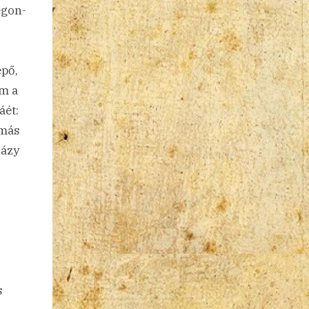
egon-
épő,
em a
áét:
 más
házy
s