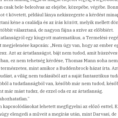
 csak bele-beleolvas az elejébe, közepébe, végébe. Bon
t-t követett, például lánya nekiszegezte a kérdést mina
ztani kéne a családja és az írás között, melyik mellett dö
utóbbit választaná, de nagyon fájna a szíve az előbbiért.
tatlanságról egy kiugrott matematikus, a Termelési-reg
 megjelenése kapcsán: „Nem úgy van, hogy az ember e
lesz. Azt az ártatlanságot, bájt nem tudod, amit húszéves
ban, ez nem tehetség kérdése, Thomas Mann soha nem 
 természetes, mint amikor a Buddenbrock-házat írta. Azt
udást, a világ nem tudásából azt a saját fantasztikus tud
bből a tudatlanságból van, később már nem tudod, késő
nt már mást tudsz, de ezzel oda ez az ártatlanság.
ahozhatatlan.”
 kapcsolódásokat lehetett megfigyelni az előző esttel, E.
úgy elengedi a műveit a megírás után, mint Darvasi, de