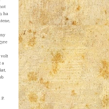
mot
p, ha
ntene,
ény
gyre
volt
 a
ást,
bb
 P.