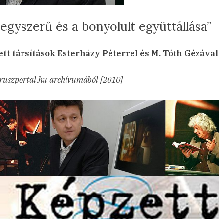
 egyszerű és a bonyolult együttállása”
sted
a(z)
min
23.07.14.
ncs hozzászólás
tt társítások Esterházy Péterrel és M. Tóth Gézával
„Az
egyszerű
ruszportal.hu archívumából [2010]
és
a
bonyolult
együttállása”
bejegyzéshez