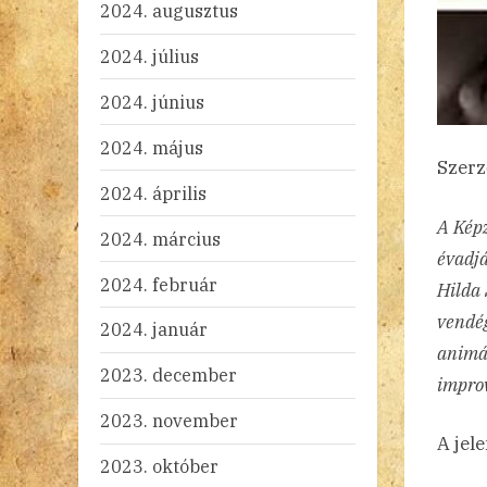
2024. augusztus
2024. július
2024. június
2024. május
Szerz
2024. április
A Képz
2024. március
évadjá
2024. február
Hilda 
vendég
2024. január
animác
2023. december
improv
2023. november
A jel
2023. október