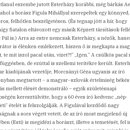
tlanul eszembe jutott Esterházy korábbi, még bárkás A
, ahol a borász Figula Mihállyal szerepeltek egy könnyed,
os, felhőtlen beszélgetésen. (És tegnap jött a hír, hogy
így fiatalon eltávozott egy másik Képzett társítások-fell
 Pál is.) Arra az estre nemcsak Esterházy, a nézők, han
átor is élénken emlékezett, hiszen ő is megkapta a mag
, te mit iszol pacal után, vizet?!” „Igen.” A csülkös pacal
függésben, de ezúttal is szellemi terítékre került. Ester
r kiadójának vezetője, Morcsányi Géza ugyanis az író
nyban megtartott – a magyar–szlovák értelmiség békés
s mellett élését demonstráló – egyik születésnapi
ségén keresztülvitte, hogy a 60 éves író kedvenc „nép-
ti” ételét is felszolgálják. A Figulával kezdődő nagy
ságnak a sors végett vetett, de az író most megjelenő új
ben (Esti) is megidézi a borászt, illetve a temetését, fel i