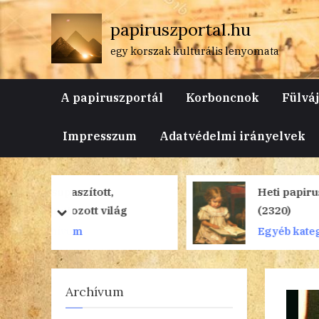
Skip
papiruszportal.hu
to
content
egy korszak kulturális lenyomata
A papiruszportál
Korboncnok
Fülvá
Impresszum
Adatvédelmi irányelvek
Heti papiruszok
ág
(2320)
prev
next
Egyéb kategória
Archívum