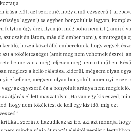
koztatja.
n írása előtt azt szeretné, hogy a mű egyszerű („arcbav
erűsége legyen”) és egyben bonyolult is legyen, komplex
n folyton úgy érzi, ilyen jót még soha nem írt („ami jó v
, azt csak én látom, más élő ember nem”), s mutogatja é
a kerülő, hozzá közel álló embereknek, hogy vegyék ész
 azt a tökéletességet (amit még nem vehetnek észre), 
érete benne van a még teljesen meg nem írt műben. Kés
an meglesz a kellő rálátása, kiderül, mégsem olyan egy
yire kellene, mégsem olyan bonyolult, amennyire szere
, vagy az egyszerű és a bonyolult aránya nem megfelelő,
e az átjárás el lett maszatolva: „Ha van egy kis eszed, mi
tod, hogy nem tökéletes, de kell egy kis idő, míg ezt
veszed.”
 kritikát, szerinte hazudik az az író, aki azt mondja, hog
r nem mindig rágja át magát elejétől végéig a legtöbbön