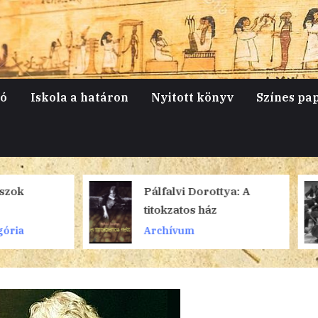
jó
Iskola a határon
Nyitott könyv
Színes pa
Pálfalvi Dorottya: A
A Liszt Feren
titokzatos ház
Kamarazenek
Steven Isserli
Archívum
Archívum
koncertje