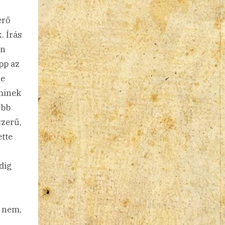
erő
. Írás
an
pp az
re
aminek
őbb
szerű,
tte
ndig
y nem,
,