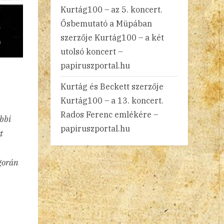
Kurtág100 – az 5. koncert.
Ősbemutató a Müpában
szerzője
Kurtág100 – a két
utolsó koncert –
papiruszportal.hu
Kurtág és Beckett
szerzője
Kurtág100 – a 13. koncert.
Rados Ferenc emlékére –
bbi
papiruszportal.hu
t
ngorán