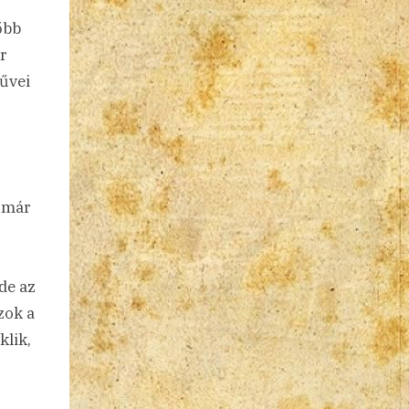
őbb
or
űvei
a már
de az
zok a
lik,