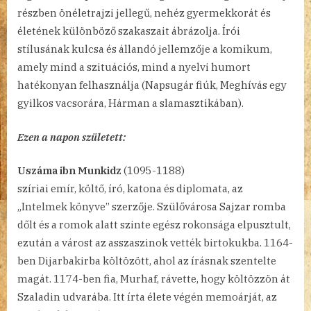
részben önéletrajzi jellegű, nehéz gyermekkorát és
életének különböző szakaszait ábrázolja. Írói
stílusának kulcsa és állandó jellemzője a komikum,
amely mind a szituációs, mind a nyelvi humort
hatékonyan felhasználja (Napsugár fiúk, Meghívás egy
gyilkos vacsorára, Hárman a slamasztikában).
Ezen a napon született:
Uszáma ibn Munkidz
(1095-1188)
szíriai emír, költő, író, katona és diplomata, az
„Intelmek könyve” szerzője. Szülővárosa Sajzar romba
dőlt és a romok alatt szinte egész rokonsága elpusztult,
ezután a várost az asszaszinok vették birtokukba. 1164-
ben Dijarbakirba költözött, ahol az írásnak szentelte
magát. 1174-ben fia, Murhaf, rávette, hogy költözzön át
Szaladin udvarába. Itt írta élete végén memoárját, az