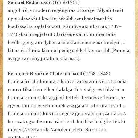
Samuel Richardson
(1689-1761)
angol író, a modern regényírás úttörője. Pályafutását
nyomdászként kezdte, később szerkesztéssel és
kiadással is foglalkozott. Fő műve azonban az 1747–
1748-ban megjelent Clarissa, ez a monumentális
levélregény, amelyben a lélektani elemzés elmélyül, a
látás- és ábrázolásmód pedig sokkal komorabb (Pamela,
avagy az erény jutalma; Clarissa).
François-René de Chateaubriand
(1768-1848)
francia író, diplomata, a konzervativizmus és a francia
romantika kiemelkedő alakja. Tehetsége és túlzásai a
francia romantika atyjává tették. Természetleírása, az
egyén önnön érzelmeinek vizsgálata, útmutató volt a
francia romantikus írók egész generációja számára. A
korszak egzotizmus iránti érdeklődését elégítették ki
művei (A vértanúk, Napoleon élete, Síron túli
emlékiratok).