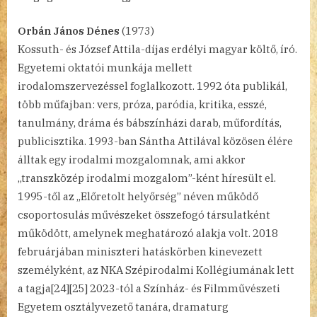
Orbán János Dénes
(1973)
Kossuth- és József Attila-díjas erdélyi magyar költő, író.
Egyetemi oktatói munkája mellett
irodalomszervezéssel foglalkozott. 1992 óta publikál,
több műfajban: vers, próza, paródia, kritika, esszé,
tanulmány, dráma és bábszínházi darab, műfordítás,
publicisztika. 1993-ban Sántha Attilával közösen élére
álltak egy irodalmi mozgalomnak, ami akkor
„transzközép irodalmi mozgalom”-ként híresült el.
1995-től az „Előretolt helyőrség” néven működő
csoportosulás művészeket összefogó társulatként
működött, amelynek meghatározó alakja volt. 2018
februárjában miniszteri hatáskörben kinevezett
személyként, az NKA Szépirodalmi Kollégiumának lett
a tagja[24][25] 2023-tól a Színház- és Filmművészeti
Egyetem osztályvezető tanára, dramaturg