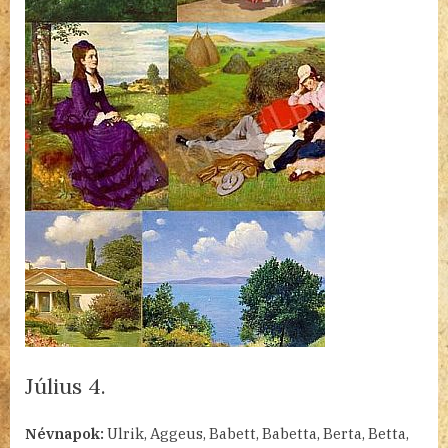
Július 4.
By
Posted
a(z)
admin
2023.07.04.
Nincs hozzászólás
Névnapok:
Ulrik, Aggeus, Babett, Babetta, Berta, Betta,
on
Július