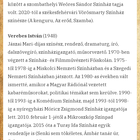
között a szombathelyi Weöres Sándor Színház tagja
volt. 2020-tól a székesfehérvári Vörösmarty Színház
színésze (A kenguru, Az erőd, Szamba).
Verebes István
(1948)
Jászai Mari-díjas színész, rendező, dramaturg, író,
dalszövegíró, színházigazgató, műsorvezető. 1970-ben
végzett a Színház- és Filmművészeti Főiskolán. 1975-
től 1978-ig a Miskolci Nemzeti Színházban és a Szegedi
Nemzeti Színházban játszott. Az 1980-as években vált
ismertté, amikor a Magyar Rádiónál vezetett
kabaréműsorokat, politikai témákat sem kerülve. 1990-
től 1993-ig a Komédium Színház, majd 1993-tól 1998-
ig a nyíregyházi Móricz Zsigmond Színház igazgatója
lett. 2010. február 1-jétől a Mikroszkóp Színpad
igazgatója. 2015 óta a Turay Ida Színház egyik
rendezője is (Senki sem tökéletes, Ámbár tanár úr,