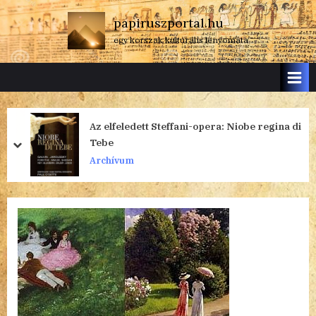
Skip
papiruszportal.hu
to
egy korszak kulturális lenyomata
content
Az elfeledett Steffani-opera: Niobe regina di
Tebe
prev
next
Archívum