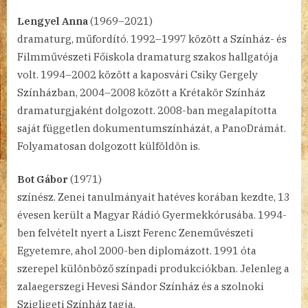
Lengyel Anna
(1969–2021)
dramaturg, műfordító. 1992–1997 között a Színház- és
Filmművészeti Főiskola dramaturg szakos hallgatója
volt. 1994–2002 között a kaposvári Csiky Gergely
Színházban, 2004–2008 között a Krétakör Színház
dramaturgjaként dolgozott. 2008-ban megalapította
saját független dokumentumszínházát, a PanoDrámát.
Folyamatosan dolgozott külföldön is.
Bot Gábor
(1971)
színész. Zenei tanulmányait hatéves korában kezdte, 13
évesen került a Magyar Rádió Gyermekkórusába. 1994-
ben felvételt nyert a Liszt Ferenc Zeneművészeti
Egyetemre, ahol 2000-ben diplomázott. 1991 óta
szerepel különböző színpadi produkciókban. Jelenleg a
zalaegerszegi Hevesi Sándor Színház és a szolnoki
Szigligeti Színház tagja.