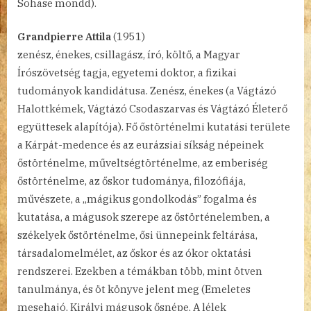
Sohase mondd).
Grandpierre Attila
(1951)
zenész, énekes, csillagász, író, költő, a Magyar
Írószövetség tagja, egyetemi doktor, a fizikai
tudományok kandidátusa. Zenész, énekes (a Vágtázó
Halottkémek, Vágtázó Csodaszarvas és Vágtázó Életerő
együttesek alapítója). Fő őstörténelmi kutatási területe
a Kárpát-medence és az eurázsiai síkság népeinek
őstörténelme, műveltségtörténelme, az emberiség
őstörténelme, az őskor tudománya, filozófiája,
művészete, a „mágikus gondolkodás” fogalma és
kutatása, a mágusok szerepe az őstörténelemben, a
székelyek őstörténelme, ősi ünnepeink feltárása,
társadalomelmélet, az őskor és az ókor oktatási
rendszerei. Ezekben a témákban több, mint ötven
tanulmánya, és öt könyve jelent meg (Emeletes
mesehajó, Királyi mágusok ősnépe, A lélek