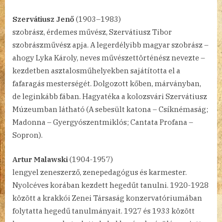
Szervátiusz Jenő
(1903–1983)
szobrász, érdemes művész, Szervátiusz Tibor
szobrászművész apja. A legerdélyibb magyar szobrász –
ahogy Lyka Károly, neves művészettörténész nevezte –
kezdetben asztalosműhelyekben sajátította el a
fafaragás mesterségét. Dolgozott kőben, márványban,
de leginkább fában. Hagyatéka a kolozsvári Szervátiusz
Múzeumban látható (A sebesült katona – Csíknémaság;
Madonna – Gyergyószentmiklós; Cantata Profana –
Sopron).
Artur Malawski
(1904-1957)
lengyel zeneszerző, zenepedagógus és karmester.
Nyolcéves korában kezdett hegedűt tanulni. 1920-1928
között a krakkói Zenei Társaság konzervatóriumában
folytatta hegedű tanulmányait. 1927 és 1933 között