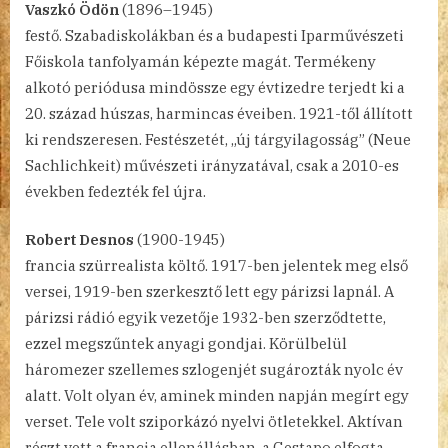
Vaszkó Ödön
(1896–1945)
festő. Szabadiskolákban és a budapesti Iparművészeti
Főiskola tanfolyamán képezte magát. Termékeny
alkotó periódusa mindössze egy évtizedre terjedt ki a
20. század húszas, harmincas éveiben. 1921-től állított
ki rendszeresen. Festészetét, „új tárgyilagosság” (Neue
Sachlichkeit) művészeti irányzatával, csak a 2010-es
években fedezték fel újra.
Robert Desnos
(1900-1945)
francia szürrealista költő. 1917-ben jelentek meg első
versei, 1919-ben szerkesztő lett egy párizsi lapnál. A
párizsi rádió egyik vezetője 1932-ben szerződtette,
ezzel megszűntek anyagi gondjai. Körülbelül
háromezer szellemes szlogenjét sugározták nyolc év
alatt. Volt olyan év, aminek minden napján megírt egy
verset. Tele volt sziporkázó nyelvi ötletekkel. Aktívan
részt vett a francia ellenállásban, a Gestapo elfogta.