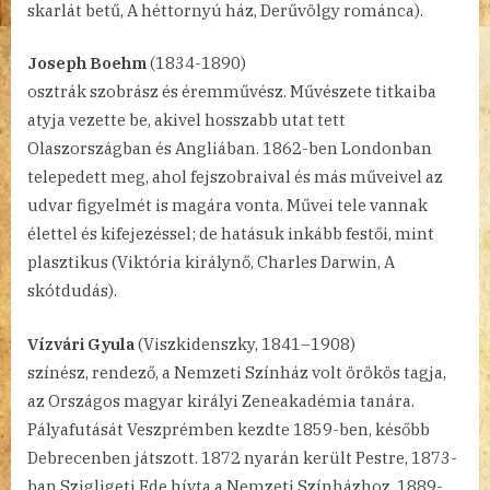
skarlát betű, A héttornyú ház, Derűvölgy románca).
Joseph Boehm
(1834-1890)
osztrák szobrász és éremművész. Művészete titkaiba
atyja vezette be, akivel hosszabb utat tett
Olaszországban és Angliában. 1862-ben Londonban
telepedett meg, ahol fejszobraival és más műveivel az
udvar figyelmét is magára vonta. Művei tele vannak
élettel és kifejezéssel; de hatásuk inkább festői, mint
plasztikus (Viktória királynő, Charles Darwin, A
skótdudás).
Vízvári Gyula
(Viszkidenszky, 1841–1908)
színész, rendező, a Nemzeti Színház volt örökös tagja,
az Országos magyar királyi Zeneakadémia tanára.
Pályafutását Veszprémben kezdte 1859-ben, később
Debrecenben játszott. 1872 nyarán került Pestre, 1873-
ban Szigligeti Ede hívta a Nemzeti Színházhoz. 1889-