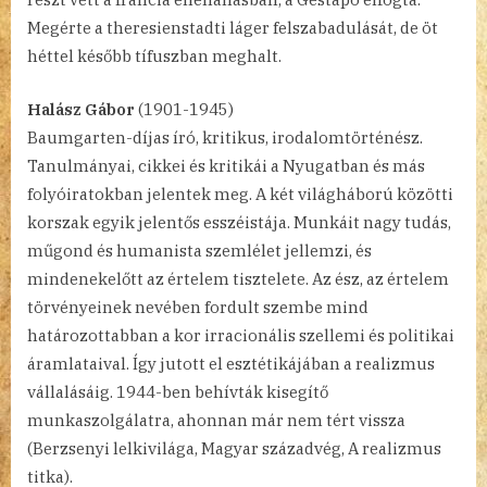
Megérte a theresienstadti láger felszabadulását, de öt
héttel később tífuszban meghalt.
Halász Gábor
(1901-1945)
Baumgarten-díjas író, kritikus, irodalomtörténész.
Tanulmányai, cikkei és kritikái a Nyugatban és más
folyóiratokban jelentek meg. A két világháború közötti
korszak egyik jelentős esszéistája. Munkáit nagy tudás,
műgond és humanista szemlélet jellemzi, és
mindenekelőtt az értelem tisztelete. Az ész, az értelem
törvényeinek nevében fordult szembe mind
határozottabban a kor irracionális szellemi és politikai
áramlataival. Így jutott el esztétikájában a realizmus
vállalásáig. 1944-ben behívták kisegítő
munkaszolgálatra, ahonnan már nem tért vissza
(Berzsenyi lelkivilága, Magyar századvég, A realizmus
titka).