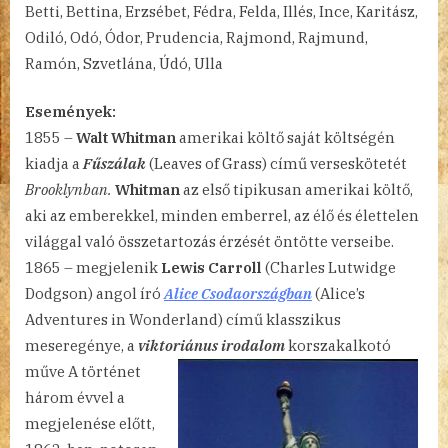
Betti, Bettina, Erzsébet, Fédra, Felda, Illés, Ince, Karitász,
4.
Odiló, Odó, Ódor, Prudencia, Rajmond, Rajmund,
bejegyzéshez
Ramón, Szvetlána, Údó, Ulla
Események:
1855 –
Walt Whitman
amerikai költő saját költségén
kiadja a
Fűszálak
(Leaves of Grass) című verseskötetét
Brooklynban.
Whitman
az első tipikusan amerikai költő,
aki az emberekkel, minden emberrel, az élő és élettelen
világgal való összetartozás érzését öntötte verseibe.
1865 – megjelenik
Lewis Carroll
(Charles Lutwidge
Dodgson) angol író
Alice Csodaországban
(Alice’s
Adventures in Wonderland) című klasszikus
meseregénye, a
viktoriánus irodalom
korszakalkotó
műve A történet
három évvel a
megjelenése előtt,