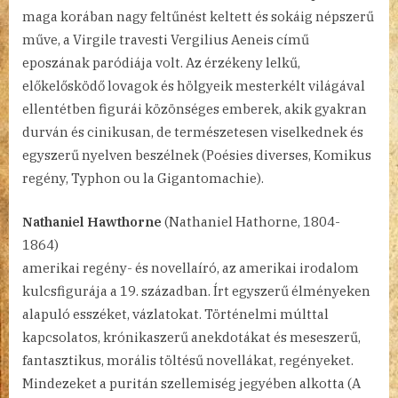
maga korában nagy feltűnést keltett és sokáig népszerű
műve, a Virgile travesti Vergilius Aeneis című
eposzának paródiája volt. Az érzékeny lelkű,
előkelősködő lovagok és hölgyeik mesterkélt világával
ellentétben figurái közönséges emberek, akik gyakran
durván és cinikusan, de természetesen viselkednek és
egyszerű nyelven beszélnek (Poésies diverses, Komikus
regény, Typhon ou la Gigantomachie).
Nathaniel Hawthorne
(Nathaniel Hathorne, 1804-
1864)
amerikai regény- és novellaíró, az amerikai irodalom
kulcsfigurája a 19. században. Írt egyszerű élményeken
alapuló esszéket, vázlatokat. Történelmi múlttal
kapcsolatos, krónikaszerű anekdotákat és meseszerű,
fantasztikus, morális töltésű novellákat, regényeket.
Mindezeket a puritán szellemiség jegyében alkotta (A