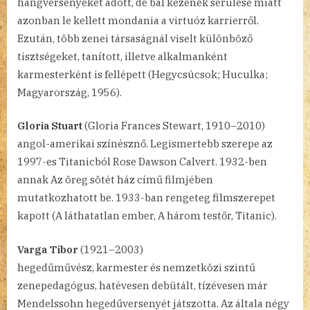
hangversenyeket adott, de bal kezének sérülése miatt
azonban le kellett mondania a virtuóz karrierről.
Ezután, több zenei társaságnál viselt különböző
tisztségeket, tanított, illetve alkalmanként
karmesterként is fellépett (Hegycsúcsok; Huculka;
Magyarország, 1956).
Gloria Stuart
(Gloria Frances Stewart, 1910–2010)
angol-amerikai színésznő. Legismertebb szerepe az
1997-es Titanicból Rose Dawson Calvert. 1932-ben
annak Az öreg sötét ház című filmjében
mutatkozhatott be. 1933-ban rengeteg filmszerepet
kapott (A láthatatlan ember, A három testőr, Titanic).
Varga Tibor
(1921–2003)
hegedűművész, karmester és nemzetközi szintű
zenepedagógus, hatévesen debütált, tízévesen már
Mendelssohn hegedűversenyét játszotta. Az általa négy