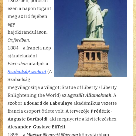
1862-ben, potosan
ezen a napon fogant
meg az író fejében
egy
hajókiránduláson,
Oxfordban.
1884 – a francia nép
ajándékaként
Párizsban
átadják a
Szabadság-szobrot
(A
Szabadság
megvilágosítja a világot; Statue of Liberty / Liberty
Enlightening the World) az
Egyesült Államoknak
. A
szobor
Edouard de Laboulaye
akadémikus vezette
francia csoport ötlete volt. A tervezője
Frédéric-
Auguste Bartholdi,
aki megnyerte a kivitelezéshez
Alexander-Gustave Eiffelt.
1898 – a
Magyar Nemzeti Múzeum
könyvtárában