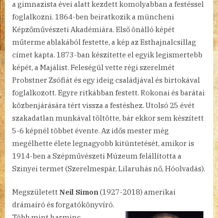
a gimnazista évei alatt kezdett komolyabban a festéssel
foglalkozni. 1864-ben beiratkozik a müncheni
Képzőművészeti Akadémiára. Első önálló képét
műterme ablakából festette, a kép az Esthajnalcsillag
címet kapta. 1873-ban készítette el egyik legismertebb
képét, a Majálist. Feleségül vette régi szerelmét
Probstner Zsófiát és egy ideig családjával és birtokával
foglalkozott. Egyre ritkábban festett. Rokonai és barátai
közbenjárására tért vissza a festéshez. Utolsó 25 évét
szakadatlan munkával töltötte, bár ekkor sem készített
5-6 képnél többet évente. Az idős mester még
megélhette élete legnagyobb kitüntetését, amikor is
1914-ben a Szépművészeti Múzeum felállította a
Szinyei termet (Szerelmespár, Lilaruhás nő, Hóolvadás).
Megszületett
Neil Simon
(1927-2018) amerikai
drámaíró és forgatókönyvíró.
Több mint harminc