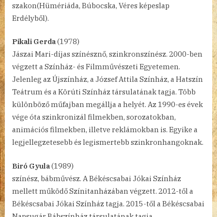
szakon(Hümériáda, Búbocska, Véres képeslap
Erdélyből).
Pikali Gerda
(1978)
Jászai Mari-díjas színésznő, szinkronszínész. 2000-ben
végzett a Színház- és Filmművészeti Egyetemen.
Jelenleg az Újszínház, a József Attila Színház, a Hatszín
Teátrum és a Körúti Színház társulatának tagja. Több
különböző műfajban megállja a helyét. Az 1990-es évek
vége óta szinkronizál filmekben, sorozatokban,
animációs filmekben, illetve reklámokban is. Egyike a
legjellegzetesebb és legismertebb szinkronhangoknak.
Biró Gyula
(1989)
színész, bábművész. A Békéscsabai Jókai Színház
mellett működő Színitanházában végzett. 2012-től a
Békéscsabai Jókai Színház tagja. 2015-től a Békéscsabai
Napsugár Bábszínház társulatának tagja.