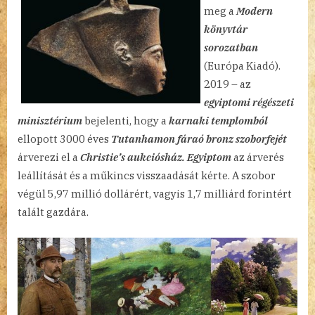
meg a
Modern
könyvtár
sorozatban
(Európa Kiadó).
2019 – az
egyiptomi régészeti
minisztérium
bejelenti, hogy a
karnaki templomból
ellopott 3000 éves
Tutanhamon fáraó bronz szoborfejét
árverezi el a
Christie’s aukciósház.
Egyiptom
az árverés
leállítását és a műkincs visszaadását kérte. A szobor
végül 5,97 millió dollárért, vagyis 1,7 milliárd forintért
talált gazdára.