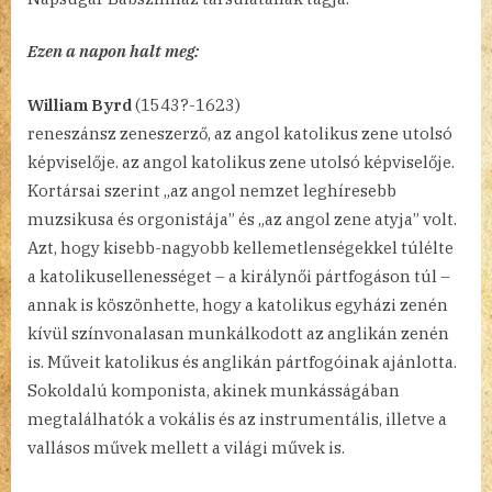
Ezen a napon halt meg:
William Byrd
(1543?-1623)
reneszánsz zeneszerző, az angol katolikus zene utolsó
képviselője. az angol katolikus zene utolsó képviselője.
Kortársai szerint „az angol nemzet leghíresebb
muzsikusa és orgonistája” és „az angol zene atyja” volt.
Azt, hogy kisebb-nagyobb kellemetlenségekkel túlélte
a katolikusellenességet – a királynői pártfogáson túl –
annak is köszönhette, hogy a katolikus egyházi zenén
kívül színvonalasan munkálkodott az anglikán zenén
is. Műveit katolikus és anglikán pártfogóinak ajánlotta.
Sokoldalú komponista, akinek munkásságában
megtalálhatók a vokális és az instrumentális, illetve a
vallásos művek mellett a világi művek is.