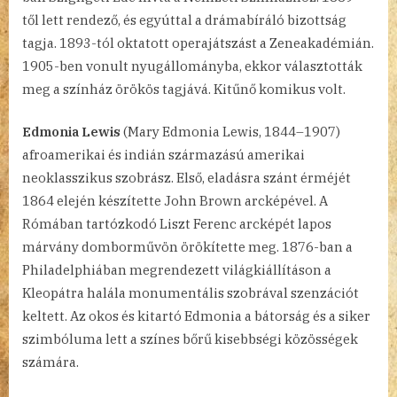
től lett rendező, és egyúttal a drámabíráló bizottság
tagja. 1893-tól oktatott operajátszást a Zeneakadémián.
1905-ben vonult nyugállományba, ekkor választották
meg a színház örökös tagjává. Kitűnő komikus volt.
Edmonia Lewis
(Mary Edmonia Lewis, 1844–1907)
afroamerikai és indián származású amerikai
neoklasszikus szobrász. Első, eladásra szánt érméjét
1864 elején készítette John Brown arcképével. A
Rómában tartózkodó Liszt Ferenc arcképét lapos
márvány domborművön örökítette meg. 1876-ban a
Philadelphiában megrendezett világkiállításon a
Kleopátra halála monumentális szobrával szenzációt
keltett. Az okos és kitartó Edmonia a bátorság és a siker
szimbóluma lett a színes bőrű kisebbségi közösségek
számára.