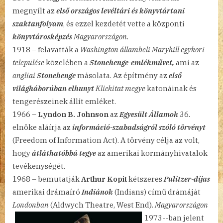
megnyílt az
első országos levéltári és könyvtártani
szaktanfolyam
, és ezzel kezdetét vette a központi
könyvtárosképzés
Magyarországon.
1918 – felavatták a
Washington állambeli Maryhill egykori
települése
közelében a
Stonehenge-emlékművet,
ami az
angliai
Stonehenge
másolata. Az építmény az
első
világháborúban elhunyt
Klickitat megye
katonáinak és
tengerészeinek állít emléket.
1966 –
Lyndon B. Johnson
az
Egyesült Államok
36.
elnöke aláírja az
információ-szabadságról szóló törvényt
(Freedom of Information Act). A törvény célja az volt,
hogy
átláthatóbbá tegye
az amerikai kormányhivatalok
tevékenységét.
1968 – bemutatják
Arthur Kopit
kétszeres
Pulitzer-díjas
amerikai drámaíró
Indiánok
(Indians) című drámáját
Londonban
(Aldwych Theatre, West End).
Magyarországon
1973-
-ban jelent