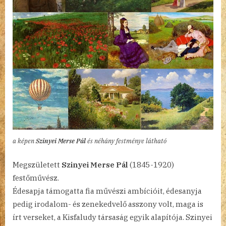
a képen
Szinyei Merse Pál
és néhány festménye látható
Megszületett
Szinyei Merse Pál
(1845-1920)
festőművész.
Édesapja támogatta fia művészi ambícióit, édesanyja
pedig irodalom- és zenekedvelő asszony volt, maga is
írt verseket, a Kisfaludy társaság egyik alapítója. Szinyei