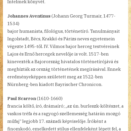
Intelmek könyvét.
Johannes Aventinus
(Johann Georg Turmair, 1477-
1534)
bajor humanista, filológus, történetíró. Tanulmányait
Ingolstadt, Bécs, Krakkó és Párizs neves egyetemein
végezte 1495-től. IV. Vilmos bajor herceg testvéreinek
Lajos és Ernő hercegek nevelője is volt. 1517-ben
kinevezték a Bajorország hivatalos történetírójává és
megbízták az ország történetének megírásával. Ennek
eredményeképpen született meg az 1522-ben
Nürnberg-ben kiadott Bayrischer Chronicon.
Paul Scarron
(1610-1660)
francia költő, író, drámaíró; „az ún. burleszk-költészet, a
vaskos tréfa és a ragyogó szellemesség határán mozgó
műfaj” legjobb 17. századi képviselője. Íróként a
finomkodó, emelkedett stílus ellenfeleként lépett fel, a