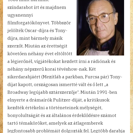
színdarabot írt és majdnem
ugyanennyi
filmforgatókönyvet. Többször
jelölték Oscar-díjra és Tony-
díjra, mint bármely másik
szerzőt. Miután az érettségit
követően néhány évet eltöltött
a légierőnél, vígjátékokat kezdett írni a rádiónak és
néhány népszerű korai tévéshow-nak. Két
sikerdarabjáért (Mezítláb a parkban, Furcsa pár) Tony-
díjat kapott, országosan ismertté vált és ő lett „a
Broadway legújabb sztárszerzője”. Miután 1991-ben
elnyerte a drámaírók Pulitzer-díját, a kritikusok
kezdték értékelni a történeteinek mélységét,
bonyolultságát és az általános érdeklődésre számot
tartó témaköröket, amelyek az átlagemberek
legfontosabb problémáit dolgozták fel. Legtöbb darabja