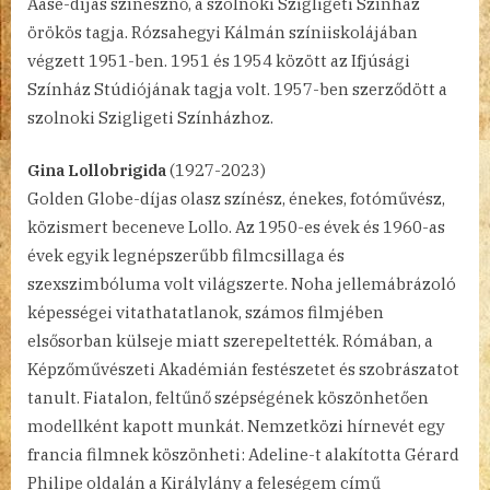
Aase-díjas színésznő, a szolnoki Szigligeti Színház
örökös tagja. Rózsahegyi Kálmán színiiskolájában
végzett 1951-ben. 1951 és 1954 között az Ifjúsági
Színház Stúdiójának tagja volt. 1957-ben szerződött a
szolnoki Szigligeti Színházhoz.
Gina Lollobrigida
(1927-2023)
Golden Globe-díjas olasz színész, énekes, fotóművész,
közismert beceneve Lollo. Az 1950-es évek és 1960-as
évek egyik legnépszerűbb filmcsillaga és
szexszimbóluma volt világszerte. Noha jellemábrázoló
képességei vitathatatlanok, számos filmjében
elsősorban külseje miatt szerepeltették. Rómában, a
Képzőművészeti Akadémián festészetet és szobrászatot
tanult. Fiatalon, feltűnő szépségének köszönhetően
modellként kapott munkát. Nemzetközi hírnevét egy
francia filmnek köszönheti: Adeline-t alakította Gérard
Philipe oldalán a Királylány a feleségem című