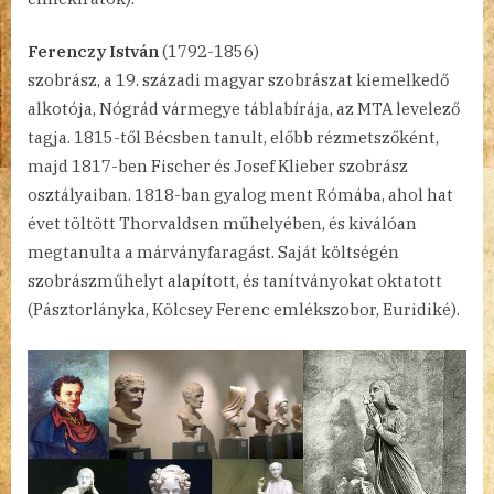
Ferenczy István
(1792-1856)
szobrász, a 19. századi magyar szobrászat kiemelkedő
alkotója, Nógrád vármegye táblabírája, az MTA levelező
tagja. 1815-től Bécsben tanult, előbb rézmetszőként,
majd 1817-ben Fischer és Josef Klieber szobrász
osztályaiban. 1818-ban gyalog ment Rómába, ahol hat
évet töltött Thorvaldsen műhelyében, és kiválóan
megtanulta a márványfaragást. Saját költségén
szobrászműhelyt alapított, és tanítványokat oktatott
(Pásztorlányka, Kölcsey Ferenc emlékszobor, Euridiké).