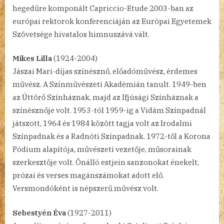
hegedűre komponált Capriccio-Etude 2003-ban az
európai rektorok konferenciáján az Európai Egyetemek
Szövetsége hivatalos himnuszává vált.
Mikes Lilla
(1924-2004)
Jászai Mari-díjas színésznő, előadóművész, érdemes
művész. A Színművészeti Akadémián tanult. 1949-ben
az Úttörő Színháznak, majd az Ifjúsági Színháznak a
színésznője volt. 1953-tól 1959-ig a Vidám Színpadnál
játszott, 1964 és 1984 között tagja volt az Irodalmi
Színpadnak és a Radnóti Színpadnak. 1972-től a Korona
Pódium alapítója, művészeti vezetője, műsorainak
szerkesztője volt. Önálló estjein sanzonokat énekelt,
prózai és verses magánszámokat adott elő.
Versmondóként is népszerű művész volt.
Sebestyén Éva
(1927-2011)