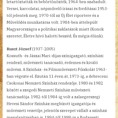
letartóztatták és bebörtönözték, 1964-ben szabadult.
Versei, karcolatai, népművelő írásai és fordításai 1953-
tól jelentek meg. 1970-től az Új Élet riportere és a
Művelődés munkatársa volt. 1984-ben áttelepült
Magyarországra a politikai zaklatások miatt (Konok
szeretet, Életre hívó halotti beszéd, És mégis élünk).
Ruszt József
(1937-2005)
Kossuth- és Jászai Mari-díjas színigazgató, színházi
rendező, művészeti tanácsadó, érdemes és kiváló
művész. A Színház- és Filmművészeti Főiskolát 1963-
ban végezte el. Ezután 11 éven át, 1973-ig, a debreceni
Csokonai Nemzeti Színház rendezője. 1980 és 1982
között a szegedi Nemzeti Színház művészeti
tanácsadója. 1982-től 1984-ig volt a zalaegerszegi
Hevesi Sándor Színház megbízott igazgatója és
művészeti vezetője, jelentős szerepet vállalt a színház
megalapításában is. 1994-től 1998-ig a Budapesti