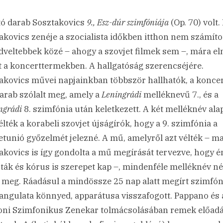
tó darab Sosztakovics
9., Esz-dúr szimfóniája
(Op. 70) volt.
akovics zenéje a szocialista időkben itthon nem számítot
dveltebbek közé – ahogy a szovjet filmek sem –, mára el
t a koncerttermekben. A hallgatóság szerencséjére.
akovics művei napjainkban többször hallhatók, a konce
darab szólalt meg, amely a
Leningrádi
melléknevű 7., és a
ngrádi
8. szimfónia után keletkezett. A két melléknév ala
élték a korabeli szovjet újságírók, hogy a 9. szimfónia a
etunió győzelmét jelezné. A mű, amelyről azt vélték – m
akovics is így gondolta a mű megírását tervezve, hogy 
sták és kórus is szerepet kap –, mindenféle melléknév né
t meg. Ráadásul a mindössze 25 nap alatt megírt szimfón
angulata könnyed, apparátusa visszafogott. Pappano és 
ni Szimfonikus Zenekar tolmácsolásában remek előadá