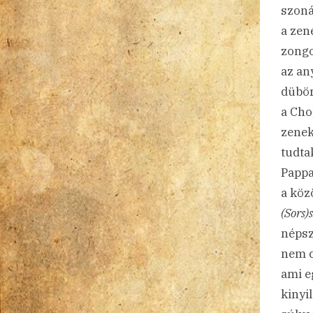
szoná
a zen
zongo
az an
dübör
a Cho
zenek
tudta
Pappa
a köz
(Sors)
népsz
nem c
ami e
kinyi