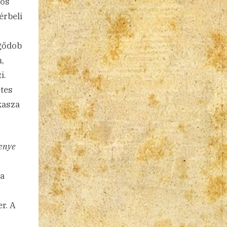
kos
érbeli
rgődob
,
i.
etes
akasza
senye
 a
r. A