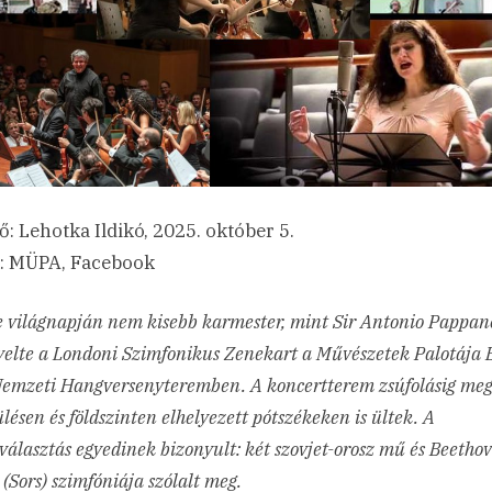
ő: Lehotka Ildikó, 2025. október 5.
: MÜPA, Facebook
e világnapján nem kisebb karmester, mint Sir Antonio Pappan
yelte a Londoni Szimfonikus Zenekart a Művészetek Palotája 
Nemzeti Hangversenyteremben. A koncertterem zsúfolásig megt
lésen és földszinten elhelyezett pótszékeken is ültek. A
álasztás egyedinek bizonyult: két szovjet-orosz mű és Beethov
 (Sors) szimfóniája szólalt meg.