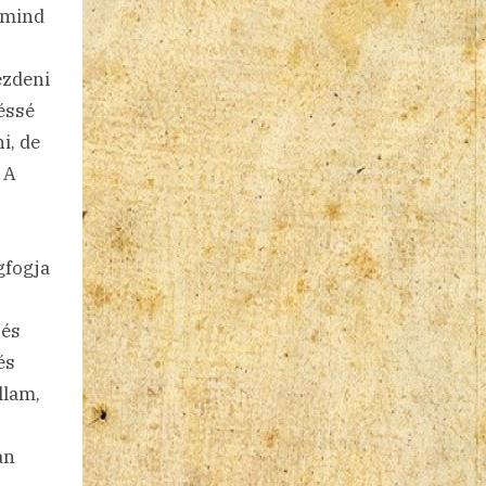
 mind
ezdeni
véssé
i, de
 A
gfogja
 és
és
llam,
an