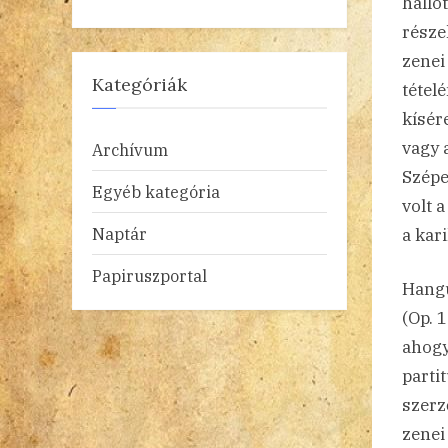
hallo
része
zenei
Kategóriák
tétel
kísér
vagy 
Archívum
Szépe
Egyéb kategória
volt a
Naptár
a kar
Papiruszportal
Hangu
(Op. 
ahogy
parti
szerz
zenei