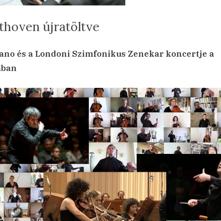
thoven újratöltve
sted
a(z)
min
25.10.08.
ncs hozzászólás
ano és a Londoni Szimfonikus Zenekar koncertje a
Beethoven
ban
újratöltve
bejegyzéshez