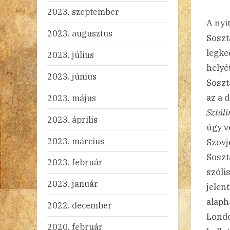
2023. szeptember
A nyi
2023. augusztus
Soszt
legke
2023. július
helyé
2023. június
Soszt
az a 
2023. május
Sztáli
2023. április
úgy v
2023. március
Szovj
Soszt
2023. február
szóli
2023. január
jelen
alaph
2022. december
Londo
2020. február