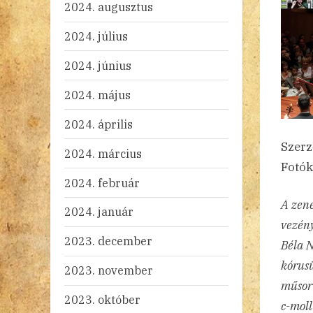
2024. augusztus
2024. július
2024. június
2024. május
2024. április
Szerz
2024. március
Fotók
2024. február
A zen
2024. január
vezén
2023. december
Béla 
kórusü
2023. november
műsorv
2023. október
c-moll