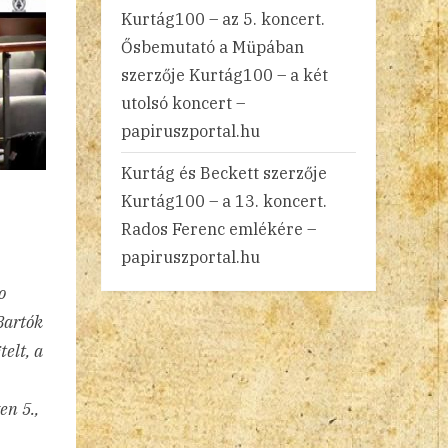
Kurtág100 – az 5. koncert.
Ősbemutató a Müpában
szerzője
Kurtág100 – a két
utolsó koncert –
papiruszportal.hu
Kurtág és Beckett
szerzője
Kurtág100 – a 13. koncert.
Rados Ferenc emlékére –
papiruszportal.hu
o
Bartók
elt, a
en 5.,