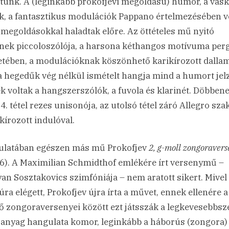
ttunk. A (leginkább prokofjevi megoldású) humor, a vas
k, a fantasztikus modulációk Pappano értelmezésében v
 megoldásokkal haladtak előre. Az öttételes mű nyitó
ének piccoloszólója, a harsona kéthangos motívuma pe
etében, a modulációknak köszönhető karikírozott dallam
a hegedűk vég nélkül ismételt hangja mind a humort jelz
k voltak a hangszerszólók, a fuvola és klarinét. Döbben
 4. tétel rezes unisonója, az utolsó tétel záró Allegro sz
ikírozott indulóval.
latában egészen más mű Prokofjev
2, g-moll zongoraver
16). A Maximilian Schmidthof emlékére írt versenymű –
an Sosztakovics szimfóniája – nem aratott sikert. Mivel
túra elégett, Prokofjev újra írta a művet, ennek ellenére a
ő zongoraversenyei között ezt játsszák a legkevesebbsze
 anyag hangulata komor, leginkább a háborús (zongora)