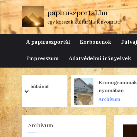
Skip
papiruszportal.hu
to
content
egy korszak kulturális lenyomata
A papiruszportál
Korboncnok
Fülvá
Impresszum
Adatvédelmi irányelvek
Kronogrammák
nat
nyomában
prev
next
Archívum
Archívum