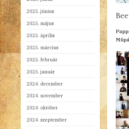
2025. június
Bee
2025. május
By
Po
ad
20
Ni
Papp
2025. április
on
Müpá
2025. március
2025. február
2025. január
2024. december
2024. november
2024. október
2024. szeptember