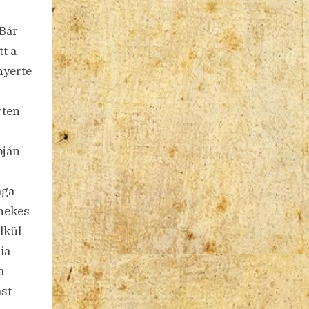
 Bár
t a
nyerte
rten
pján
aga
énekes
lkül
ia
a
st