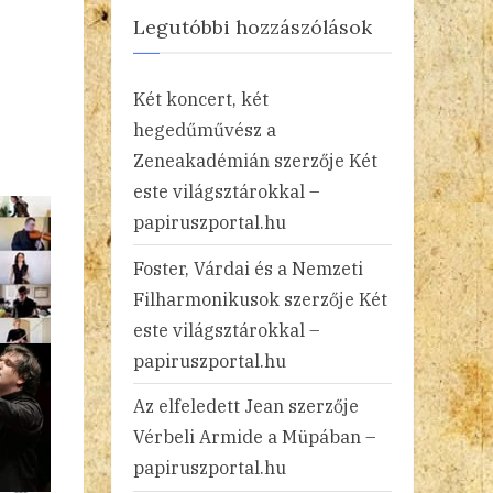
Legutóbbi hozzászólások
Két koncert, két
hegedűművész a
Zeneakadémián
szerzője
Két
este világsztárokkal –
papiruszportal.hu
Foster, Várdai és a Nemzeti
Filharmonikusok
szerzője
Két
este világsztárokkal –
papiruszportal.hu
Az elfeledett Jean
szerzője
Vérbeli Armide a Müpában –
papiruszportal.hu