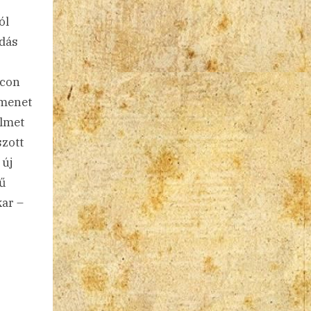
ól
odás
 con
tmenet
elmet
zott
 új
mű
kar –