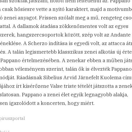
san szokták játszani, holott nem feltétlenül az. Pappano
 csak hősiesre vette a nyitó karaktert, majd a motívumb
ló zenei anyagot. Frissen szólalt meg a mű, rengeteg cs
nattal. A dallamok átadása zökkenőmentes volt az egyes
zerek, hangszercsoportok között, szép volt az Andante
éneklése. A Scherzo indítása is egyedi volt, az attacca á
és. A talán legismertebb klasszikus zenei alkotás új ért
 Pappano értelmezésében. A zenekar ebben a műben játs
jobban véleményem szerint, talán ők is élvezték Pappano
módját. Ráadásnak Sibelius Arvid Järnefelt Kuolema cí
jához írt kísérőzene Valse triste tételét játszotta a zene
slatosan. Pappano a zenei élet egyik legnagyobb alakja,
sen igazolódott a koncerten, hogy miért.
piruszportal
gs: