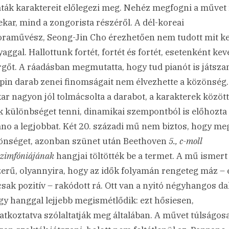
ták karaktereit előlegezi meg. Nehéz megfogni a művet
ekar, mind a zongorista részéről. A dél-koreai
raművész, Seong-Jin Cho érezhetően nem tudott mit k
yaggal. Hallottunk fortét, fortét és fortét, esetenként ke
gőt. A ráadásban megmutatta, hogy tud pianót is játszan
pin darab zenei finomságait nem élvezhette a közönség.
ar nagyon jól tolmácsolta a darabot, a karakterek között
k különbséget tenni, dinamikai szempontból is előhozta
no a legjobbat. Két 20. századi mű nem biztos, hogy me
önséget, azonban szünet után Beethoven
5., c-moll
szimfóniájának
hangjai töltötték be a termet. A mű ismert
erű, olyannyira, hogy az idők folyamán rengeteg máz – 
sak pozitív – rakódott rá. Ott van a nyitó négyhangos da
gy hanggal lejjebb megismétlődik: ezt hősiesen,
latkoztatva szólaltatják meg általában. A művet túlságos