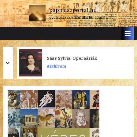
Skip
papiruszportal.hu
to
egy korszak kulturális lenyomata
content
Sass Sylvia: Operaáriák
prev
next
Archívum