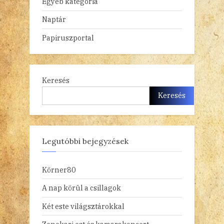
Egyéb kategória
Naptár
Papiruszportal
Keresés
Keresés
Legutóbbi bejegyzések
Körner80
A nap körül a csillagok
Két este világsztárokkal