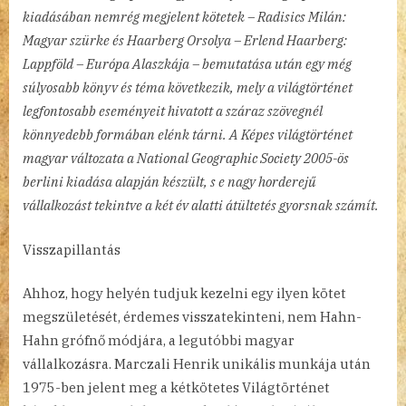
kiadásában nemrég megjelent kötetek – Radisics Milán:
Magyar szürke és Haarberg Orsolya – Erlend Haarberg:
Lappföld – Európa Alaszkája – bemutatása után egy még
súlyosabb könyv és téma következik, mely a világtörténet
legfontosabb eseményeit hivatott a száraz szövegnél
könnyedebb formában elénk tárni. A Képes világtörténet
magyar változata a National Geographic Society 2005-ös
berlini kiadása alapján készült, s e nagy horderejű
vállalkozást tekintve a két év alatti átültetés gyorsnak számít.
Visszapillantás
Ahhoz, hogy helyén tudjuk kezelni egy ilyen kötet
megszületését, érdemes visszatekinteni, nem Hahn-
Hahn grófnő módjára, a legutóbbi magyar
vállalkozásra. Marczali Henrik unikális munkája után
1975-ben jelent meg a kétkötetes Világtörténet