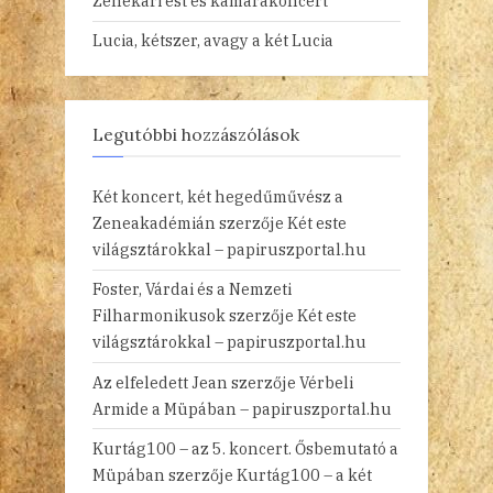
Zenekari est és kamarakoncert
Lucia, kétszer, avagy a két Lucia
Legutóbbi hozzászólások
Két koncert, két hegedűművész a
Zeneakadémián
szerzője
Két este
világsztárokkal – papiruszportal.hu
Foster, Várdai és a Nemzeti
Filharmonikusok
szerzője
Két este
világsztárokkal – papiruszportal.hu
Az elfeledett Jean
szerzője
Vérbeli
Armide a Müpában – papiruszportal.hu
Kurtág100 – az 5. koncert. Ősbemutató a
Müpában
szerzője
Kurtág100 – a két