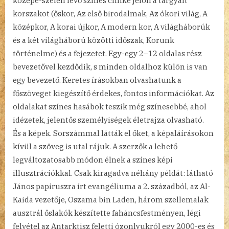
közepe-szélén lévő színes címke jelöli a tárgyalt
korszakot (őskor, Az első birodalmak, Az ókori világ, A
középkor, A korai újkor, A modern kor, A világháborúk
és a két világháború közötti időszak, Korunk
történelme) és a fejezetet. Egy-egy 2–12 oldalas rész
bevezetővel kezdődik, s minden oldalhoz külön is van
egy bevezető. Keretes írásokban olvashatunk a
főszöveget kiegészítő érdekes, fontos információkat. Az
oldalakat színes hasábok teszik még színesebbé, ahol
idézetek, jelentős személyiségek életrajza olvasható.
És a képek. Sorszámmal látták el őket, a képaláírásokon
kívül a szöveg is utal rájuk. A szerzők a lehető
legváltozatosabb módon élnek a színes képi
illusztrációkkal. Csak kiragadva néhány példát: látható
János papiruszra írt evangéliuma a 2. századból, az Al-
Kaida vezetője, Oszama bin Laden, három szellemalak
ausztrál őslakók készítette faháncsfestményen, légi
felvétel az Antarktisz feletti ózonlyukról egy 2000-es és