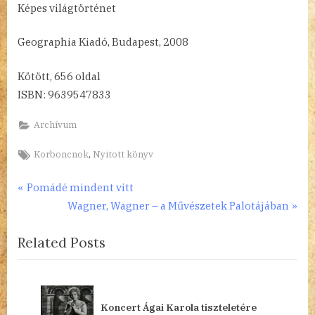
Képes világtörténet
Geographia Kiadó, Budapest, 2008
Kötött, 656 oldal
ISBN: 9639547833
Archívum
Tags:
,
Korboncnok
Nyitott könyv
Bejegyzés
P
Pomádé mindent vitt
r
N
Wagner, Wagner – a Művészetek Palotájában
navigáció
e
e
Related Posts
v
x
i
t
o
P
u
o
Koncert Ágai Karola tiszteletére
s
s