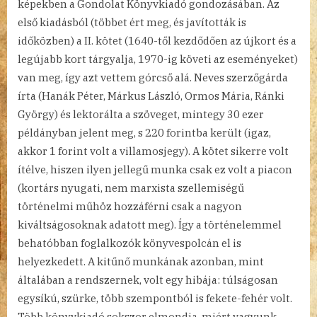
képekben a Gondolat Könyvkiadó gondozásában. Az
első kiadásból (többet ért meg, és javították is
időközben) a II. kötet (1640-től kezdődően az újkort és a
legújabb kort tárgyalja, 1970-ig követi az eseményeket)
van meg, így azt vettem górcső alá. Neves szerzőgárda
írta (Hanák Péter, Márkus László, Ormos Mária, Ránki
György) és lektorálta a szöveget, mintegy 30 ezer
példányban jelent meg, s 220 forintba került (igaz,
akkor 1 forint volt a villamosjegy). A kötet sikerre volt
ítélve, hiszen ilyen jellegű munka csak ez volt a piacon
(kortárs nyugati, nem marxista szellemiségű
történelmi műhöz hozzáférni csak a nagyon
kiváltságosoknak adatott meg). Így a történelemmel
behatóbban foglalkozók könyvespolcán el is
helyezkedett. A kitűnő munkának azonban, mint
általában a rendszernek, volt egy hibája: túlságosan
egysíkú, szürke, több szempontból is fekete-fehér volt.
Több könyvkiadó sokszor elmondja, miért vagyunk