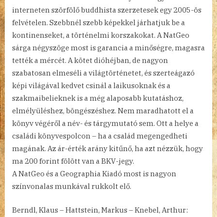
interneten szörfölő buddhista szerzetesek egy 2005-ös
felvételen. Szebbnél szebb képekkel járhatjuk be a
kontinenseket, a történelmi korszakokat. A NatGeo
sárga négyszöge most is garancia a minőségre, magasra
tették a mércét. A kötet dióhéjban, de nagyon
szabatosan elmeséli a világtörténetet, és szerteágazó
képi világával kedvet csinál a laikusoknak és a
szakmaibelieknek is a még alaposabb kutatáshoz,
elmélyüléshez, böngészéshez. Nem maradhatott el a
könyv végéről a név- és tárgymutató sem. Ott a helye a
családi könyvespolcon – ha a család megengedheti
magának. Az ár-érték arány kitűnő, ha azt nézzük, hogy
ma 200 forint fölött van a BKV-jegy.
A NatGeo és a Geographia Kiadó most is nagyon
színvonalas munkával rukkolt elő.
Berndl, Klaus – Hattstein, Markus – Knebel, Arthur: