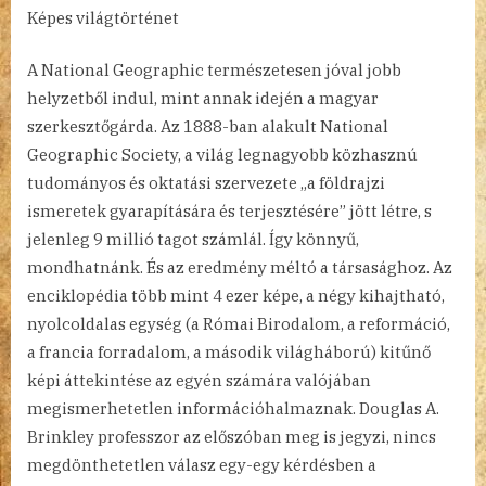
Képes világtörténet
A National Geographic természetesen jóval jobb
helyzetből indul, mint annak idején a magyar
szerkesztőgárda. Az 1888-ban alakult National
Geographic Society, a világ legnagyobb közhasznú
tudományos és oktatási szervezete „a földrajzi
ismeretek gyarapítására és terjesztésére” jött létre, s
jelenleg 9 millió tagot számlál. Így könnyű,
mondhatnánk. És az eredmény méltó a társasághoz. Az
enciklopédia több mint 4 ezer képe, a négy kihajtható,
nyolcoldalas egység (a Római Birodalom, a reformáció,
a francia forradalom, a második világháború) kitűnő
képi áttekintése az egyén számára valójában
megismerhetetlen információhalmaznak. Douglas A.
Brinkley professzor az előszóban meg is jegyzi, nincs
megdönthetetlen válasz egy-egy kérdésben a