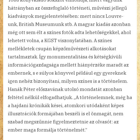
hátrányban az összefoglaló történeti, művészi jellegű
kiadványok megjelentetésében: mert nincs Louvre-
unk, British Museumunk stb. A magyar kiadás azonban
még ott sem élt a színes fotók adta lehetőségekkel, ahol
lehetett volna, a KGST viszonylatában. A színes
mellékletek csupán képzőművészeti alkotásokat
tartalmaztak. Így monumentalitása és kétségkívüli
információgazdagsága mellett hiányérzéke maradt az
embernek, s e súlyos könyvvel például egy gyereknek
igen nehéz bizonyítani, milyen színes is a történelem.
Hanák Péter előszavának utolsó mondatát azonban
feltétel nélkül elfogadhatjuk. „A történelemnek, még ha
a hajdani krónikák kései, atomkori utódaként képes
illusztrációk formájában beszéli is el önmagát, nem
szabad megszűnnie figyelmeztetnie az olvasót: az
ember maga formálja történelmét.”