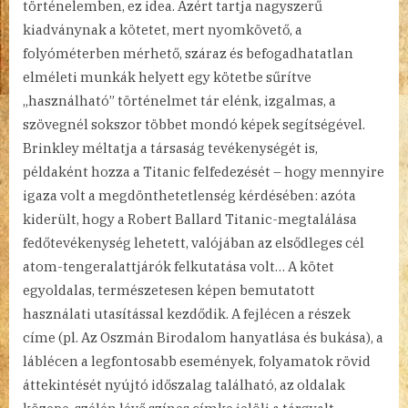
történelemben, ez idea. Azért tartja nagyszerű
kiadványnak a kötetet, mert nyomkövető, a
folyóméterben mérhető, száraz és befogadhatatlan
elméleti munkák helyett egy kötetbe sűrítve
„használható” történelmet tár elénk, izgalmas, a
szövegnél sokszor többet mondó képek segítségével.
Brinkley méltatja a társaság tevékenységét is,
példaként hozza a Titanic felfedezését – hogy mennyire
igaza volt a megdönthetetlenség kérdésében: azóta
kiderült, hogy a Robert Ballard Titanic-megtalálása
fedőtevékenység lehetett, valójában az elsődleges cél
atom-tengeralattjárók felkutatása volt… A kötet
egyoldalas, természetesen képen bemutatott
használati utasítással kezdődik. A fejlécen a részek
címe (pl. Az Oszmán Birodalom hanyatlása és bukása), a
láblécen a legfontosabb események, folyamatok rövid
áttekintését nyújtó időszalag található, az oldalak