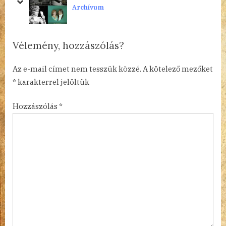
prev
next
Archívum
P
t
o
:
s
Vélemény, hozzászólás?
t
:
Az e-mail címet nem tesszük közzé.
A kötelező mezőket
*
karakterrel jelöltük
Hozzászólás
*