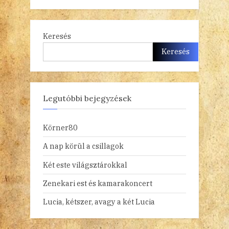
Keresés
Keresés
Legutóbbi bejegyzések
Körner80
A nap körül a csillagok
Két este világsztárokkal
Zenekari est és kamarakoncert
Lucia, kétszer, avagy a két Lucia