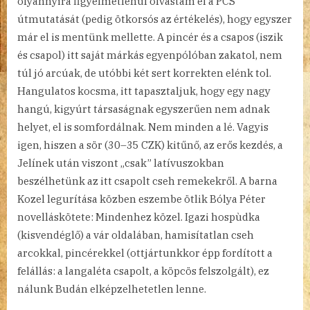
olyannyira figyelmetlenül olvastam el a PCS
útmutatását (pedig ötkorsós az értékelés), hogy egyszer
már el is mentünk mellette. A pincér és a csapos (iszik
és csapol) itt saját márkás egyenpólóban zakatol, nem
túl jó arcúak, de utóbbi két sert korrekten elénk tol.
Hangulatos kocsma, itt tapasztaljuk, hogy egy nagy
hangú, kigyúrt társaságnak egyszerűen nem adnak
helyet, el is somfordálnak. Nem minden a lé. Vagyis
igen, hiszen a sör (30–35 CZK) kitűnő, az erős kezdés, a
Jelínek után viszont „csak” latívuszokban
beszélhetünk az itt csapolt cseh remekekről. A barna
Kozel legurítása közben eszembe ötlik Bólya Péter
novelláskötete: Mindenhez közel. Igazi hospùdka
(kisvendéglő) a vár oldalában, hamisítatlan cseh
arcokkal, pincérekkel (ottjártunkkor épp fordított a
felállás: a langaléta csapolt, a köpcös felszolgált), ez
nálunk Budán elképzelhetetlen lenne.