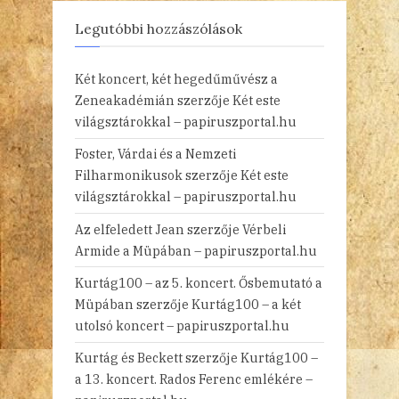
Legutóbbi hozzászólások
Két koncert, két hegedűművész a
Zeneakadémián
szerzője
Két este
világsztárokkal – papiruszportal.hu
Foster, Várdai és a Nemzeti
Filharmonikusok
szerzője
Két este
világsztárokkal – papiruszportal.hu
Az elfeledett Jean
szerzője
Vérbeli
Armide a Müpában – papiruszportal.hu
Kurtág100 – az 5. koncert. Ősbemutató a
Müpában
szerzője
Kurtág100 – a két
utolsó koncert – papiruszportal.hu
Kurtág és Beckett
szerzője
Kurtág100 –
a 13. koncert. Rados Ferenc emlékére –