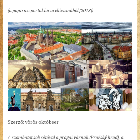
a
(a papiruszportal.hu archívumából [2013])
száz
torony
városa
3.
bejegyzéshez
Szerző: vörös októbeer
A szombatot sok sétával a prágai várnak (Pražský hrad), a