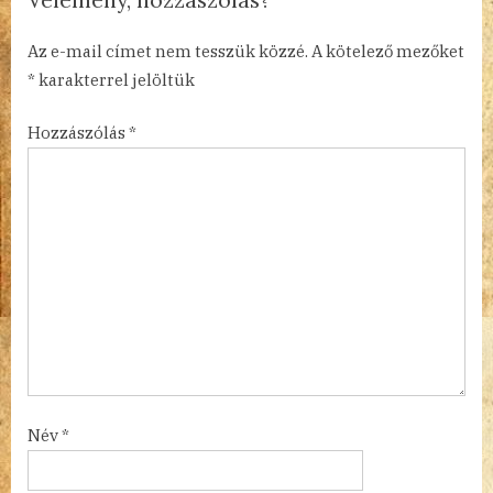
t
:
Az e-mail címet nem tesszük közzé.
A kötelező mezőket
*
karakterrel jelöltük
Hozzászólás
*
Név
*