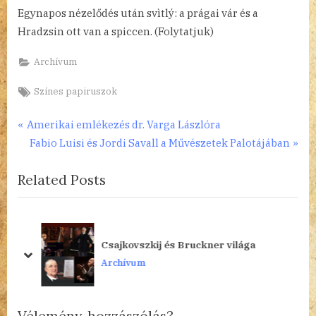
Egynapos nézelődés után svìtlý: a prágai vár és a
Hradzsin ott van a spiccen. (Folytatjuk)
Archívum
Tags:
Színes papiruszok
Bejegyzés
P
Amerikai emlékezés dr. Varga Lászlóra
r
N
Fabio Luisi és Jordi Savall a Művészetek Palotájában
navigáció
e
e
Related Posts
v
x
i
t
o
P
u
o
Csajkovszkij és Bruckner világa
s
s
prev
next
Archívum
P
t
o
:
s
Vélemény, hozzászólás?