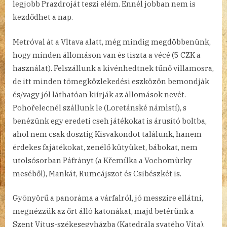
legjobb Prazdroját teszi elém. Ennél jobban nem is
kezdődhet a nap.
Metróval át a Vltava alatt, még mindig megdöbbenünk,
hogy minden állomáson van és tiszta a vécé (5 CZK a
használat). Felszállunk a kivénhedtnek tűnő villamosra,
de itt minden tömegközlekedési eszközön bemondják
és/vagy jól láthatóan kiírják az állomások nevét.
Pohořelecnél szállunk le (Loretánské námìstí), s
benézünk egy eredeti cseh játékokat is árusító boltba,
ahol nem csak dosztig Kisvakondot találunk, hanem
érdekes fajátékokat, zenélő kütyüket, bábokat, nem
utolsósorban Páfrányt (a Křemílka a Vochomùrky
meséből), Mankát, Rumcájszot és Csibészkét is.
Gyönyörű a panoráma a várfalról, jó messzire ellátni,
megnézzük az őrt álló katonákat, majd betérünk a
Szent Vitus-székesegyházba (Katedrála svatého Víta),