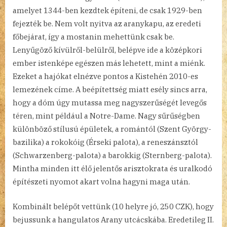
amelyet 1344-ben kezdtek építeni, de csak 1929-ben
fejezték be. Nem volt nyitva az aranykapu, az eredeti
főbejárat, így a mostanin mehettünk csak be.
Lenyűgöző kívülről-belülről, belépve ide a középkori
ember istenképe egészen más lehetett, mint a miénk.
Ezeket a hajókat elnézve pontos a Kistehén 2010-es
lemezének címe. A beépítettség miatt esély sincs arra,
hogy a dóm úgy mutassa meg nagyszerűségét levegős
téren, mint például a Notre-Dame. Nagy sűrűségben
különböző stílusú épületek, a romántól (Szent György-
bazilika) a rokokóig (Érseki palota), a reneszánsztól
(Schwarzenberg-palota) a barokkig (Sternberg-palota).
Mintha minden itt élő jelentős arisztokrata és uralkodó
építészeti nyomot akart volna hagyni maga után.
Kombinált belépőt vettünk (10 helyre jó, 250 CZK), hogy
bejussunk a hangulatos Arany utcácskába. Eredetileg II.