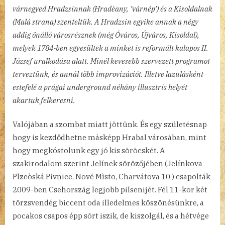
várnegyed Hradzsinnak (Hradèany, ’várnép’) és a Kisoldalnak
(Malá strana) szenteltük. A Hradzsin egyike annak a négy
addig önálló városrésznek (még Óváros, Újváros, Kisoldal),
melyek 1784-ben egyesültek a minket is reformált kalapos II.
József uralkodása alatt. Minél kevesebb szervezett programot
terveztünk, és annál több improvizációt. Illetve lazulásként
estefelé a prágai underground néhány illusztris helyét
akartuk felkeresni.
Valójában a szombat miatt jöttünk. És egy születésnap
hogy is kezdődhetne másképp Hrabal városában, mint
hogy megkóstolunk egy jó kis söröcskét. A
szakirodalom szerint Jelínek sörözőjében (Jelínkova
Plzeòská Pivnice, Nové Mìsto, Charvátova 10.) csapolták
2009-ben Csehország legjobb pilsenijét. Fél 11-kor két
törzsvendég biccent oda illedelmes köszönésünkre, a
pocakos csapos épp sört iszik, de kiszolgál, és a hétvége