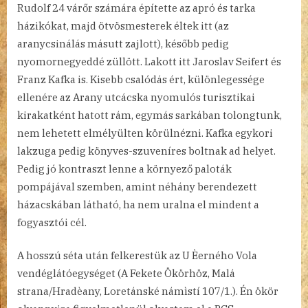
Rudolf 24 várőr számára építette az apró és tarka
házikókat, majd ötvösmesterek éltek itt (az
aranycsinálás másutt zajlott), később pedig
nyomornegyeddé züllött. Lakott itt Jaroslav Seifert és
Franz Kafka is. Kisebb csalódás ért, különlegessége
ellenére az Arany utcácska nyomulós turisztikai
kirakatként hatott rám, egymás sarkában tolongtunk,
nem lehetett elmélyülten körülnézni. Kafka egykori
lakzuga pedig könyves-szuveníres boltnak ad helyet.
Pedig jó kontraszt lenne a környező paloták
pompájával szemben, amint néhány berendezett
házacskában látható, ha nem uralna el mindent a
fogyasztói cél.
A hosszú séta után felkerestük az U Èerného Vola
vendéglátóegységet (A Fekete Ökörhöz, Malá
strana/Hradèany, Loretánské námìstí 107/1.). Én ökör