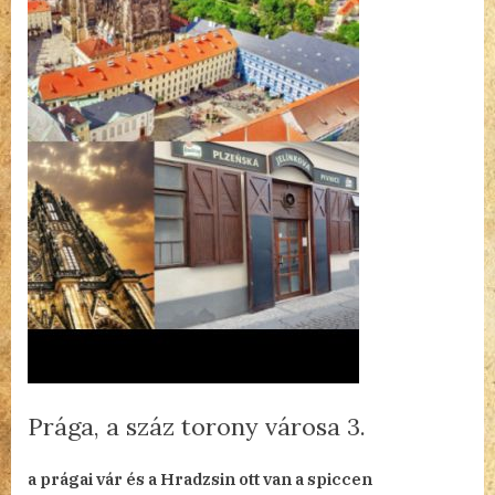
Prága, a száz torony városa 3.
By
Posted
a(z)
admin
2025.02.09.
Nincs hozzászólás
a prágai vár és a Hradzsin ott van a spiccen
on
Prága,