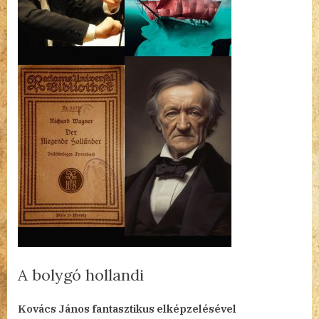
A bolygó hollandi
By
Posted
a(z)
admin
2024.08.14.
Nincs hozzászólás
Kovács János fantasztikus elképzelésével
on
A