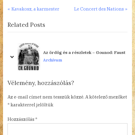
Bejegyzés
P
N
Kavakosz, a karmester
Le Concert des Nations
r
e
navigáció
Related Posts
e
x
v
t
i
P
o
o
Az ördög és a részletek – Gounod: Faust
u
s
prev
next
Archívum
s
t
P
:
o
Vélemény, hozzászólás?
s
t
Az e-mail címet nem tesszük közzé.
A kötelező mezőket
:
*
karakterrel jelöltük
Hozzászólás
*