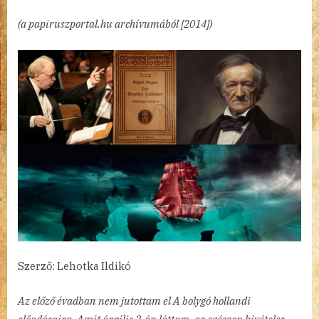
bolygó
(a papiruszportal.hu archívumából [2014])
hollandi
bejegyzéshez
Szerző: Lehotka Ildikó
Az előző évadban nem jutottam el A bolygó hollandi