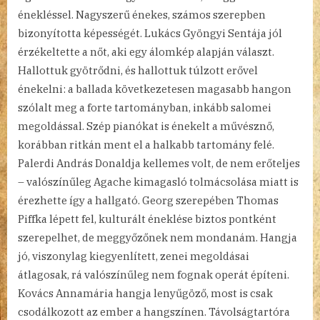
énekléssel. Nagyszerű énekes, számos szerepben
bizonyította képességét. Lukács Gyöngyi Sentája jól
érzékeltette a nőt, aki egy álomkép alapján választ.
Hallottuk gyötrődni, és hallottuk túlzott erővel
énekelni: a ballada következetesen magasabb hangon
szólalt meg a forte tartományban, inkább salomei
megoldással. Szép pianókat is énekelt a művésznő,
korábban ritkán ment el a halkabb tartomány felé.
Palerdi András Donaldja kellemes volt, de nem erőteljes
– valószínűleg Agache kimagasló tolmácsolása miatt is
érezhette így a hallgató. Georg szerepében Thomas
Piffka lépett fel, kulturált éneklése biztos pontként
szerepelhet, de meggyőzőnek nem mondanám. Hangja
jó, viszonylag kiegyenlített, zenei megoldásai
átlagosak, rá valószínűleg nem fognak operát építeni.
Kovács Annamária hangja lenyűgöző, most is csak
csodálkozott az ember a hangszínen. Távolságtartóra