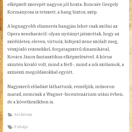
elképzelt szerepét nagyon jól hozta. Boncsér Gergely
Kormányosa is tetszett, a hang biztos, szép.
A legnagyobb elismerés hangján lehet csak szólni az
Opera zenekaráról: olyan nyitányt játszottak, hogy az
szédületes, eleven, virtuóz, kifejező zene szólalt meg,
vészjósló rezesekkel, forgatagszerű dinamikával,
Kovács János fantasztikus elképzelésével. A kórus
szintén kiváló volt, mind a férfi-, mind a női szólamok, a
színészi megoldásokkal együtt.
Nagyszerű előadást láthattunk, reméljük, műsoron
marad, nemcsak a Wagner-bicentenárium utáni évben,
de a következőkben is.
Archívum
Tags:
Fülvájó