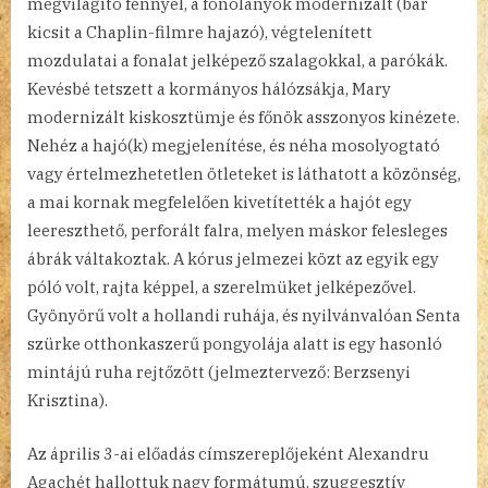
megvilágító fénnyel, a fonólányok modernizált (bár
kicsit a Chaplin-filmre hajazó), végtelenített
mozdulatai a fonalat jelképező szalagokkal, a parókák.
Kevésbé tetszett a kormányos hálózsákja, Mary
modernizált kiskosztümje és főnök asszonyos kinézete.
Nehéz a hajó(k) megjelenítése, és néha mosolyogtató
vagy értelmezhetetlen ötleteket is láthatott a közönség,
a mai kornak megfelelően kivetítették a hajót egy
leereszthető, perforált falra, melyen máskor felesleges
ábrák váltakoztak. A kórus jelmezei közt az egyik egy
póló volt, rajta képpel, a szerelmüket jelképezővel.
Gyönyörű volt a hollandi ruhája, és nyilvánvalóan Senta
szürke otthonkaszerű pongyolája alatt is egy hasonló
mintájú ruha rejtőzött (jelmeztervező: Berzsenyi
Krisztina).
Az április 3-ai előadás címszereplőjeként Alexandru
Agachét hallottuk nagy formátumú, szuggesztív