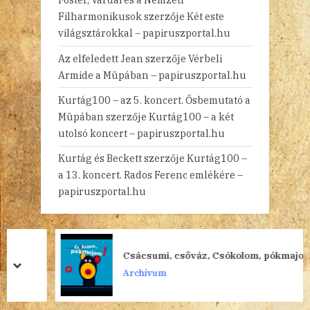
Filharmonikusok
szerzője
Két este
világsztárokkal – papiruszportal.hu
Az elfeledett Jean
szerzője
Vérbeli
Armide a Müpában – papiruszportal.hu
Kurtág100 – az 5. koncert. Ősbemutató a
Müpában
szerzője
Kurtág100 – a két
utolsó koncert – papiruszportal.hu
Kurtág és Beckett
szerzője
Kurtág100 –
a 13. koncert. Rados Ferenc emlékére –
papiruszportal.hu
Csácsumi, csőváz, Csókolom, pókmajom!
prev
next
Archívum