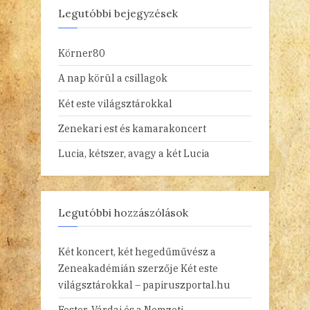
Legutóbbi bejegyzések
Körner80
A nap körül a csillagok
Két este világsztárokkal
Zenekari est és kamarakoncert
Lucia, kétszer, avagy a két Lucia
Legutóbbi hozzászólások
Két koncert, két hegedűművész a
Zeneakadémián
szerzője
Két este
világsztárokkal – papiruszportal.hu
Foster, Várdai és a Nemzeti