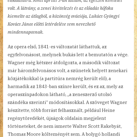
előadásaira. Amit április 3-án láttam, az egészen kivételes
volt. A látvány, a zenei kivitelezés és az előadás hőfoka
kiemelte az átlagból, a közönség ovációja, Lukács Gyöngyi
Kovács János előtti letérdelése sem nevezhető
mindennaposnak.
Az opera első, 1841-es változatát láthattuk, az
egyfelvonásost, melynek bukás lett a bemutatón a vége.
Wagner még kétszer átdolgozta, a második változat
már háromfelvonásos volt, a szünetek helyett zenekari
közjátékokkal (a partitúra nemrég került elő), a
harmadik az 1843-ban színre került, és ez az, mely az
operaszínpadokon látható, „a zeneszerző utolsó
szándéka szerinti” módosításokkal. A szöveget Wagner
készítette, több forrást felhasznált, például Heine
regénytöredékét, újságok oldalain megjelent
történeteket, de nem ismerte Walter Scott Rakebyát,
Thomas Moore költeményét sem. A bolygó hollandi