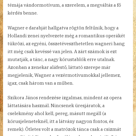
témája vándormotívum, a szerelem, a megváltás a fő
kérdés benne.
Wagner e darabját hallgatva rögtön feltűnik, hogy a
Hollandi zenei nyelvezete még a romantikus operákét
tükrözi, az egyéni, összetéveszthetetlen wagneri hang
itt még csak kevéssé van jelen. A zárt számok is ezt
mutatják, a tánc, a nagy kórustablók erre utalnak.
Azonban a zenekar aláfestő, láttató szerepe már
megjelenik, Wagner a vezérmotívumokkal jellemez,
igaz, csak három van a műben.
Szikora János rendezése izgalmas, mindent az opera
láttatására használ. Nincsenek üresjáratok, a
cselekmény ahol kell, pereg, másutt megáll (a
kórusjeleneteknél, itt a látvány nagyon fontos, és
remek). Ötletes volt a matrózok tánca csak a csizmát