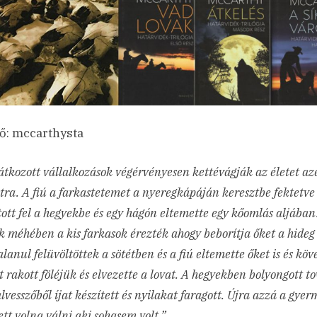
ő: mccarthysta
átkozott vállalkozások végérvényesen kettévágják az életet az
tra. A fiú a farkastetemet a nyeregkápáján keresztbe fektetve
ott fel a hegyekbe és egy hágón eltemette egy kőomlás aljában
 méhében a kis farkasok érezték ahogy beborítja őket a hideg
lanul felüvöltöttek a sötétben és a fiú eltemette őket is és köv
 rakott föléjük és elvezette a lovat. A hegyekben bolyongott t
vesszőből íjat készített és nyilakat faragott. Újra azzá a gye
ett volna válni aki sohasem volt.”