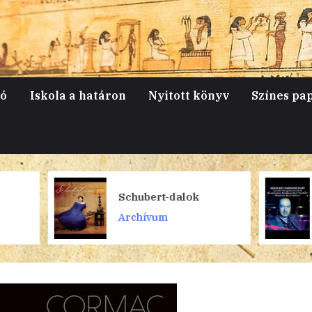
jó
Iskola a határon
Nyitott könyv
Színes pa
Mendelssohn
Schubert-dalok
Harnoncourt
Archívum
Archívum