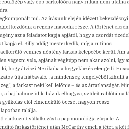
 repülőgép vagy épp parkolóóra nagy ritkán nem utalna a
dra.
egkomponált mű. Az írásunk elején idézett bekezdésnyi
ggel kezdődik a regény második része. A történet elején
egény azt a feladatot kapja apjától, hogy a csordát tizede
st kapja el. Billy addig mesterkedik, míg a rutinos
aelkerülő vemhes nőstény farkas kelepcébe kerül. Ám a
len végezni vele, apjának végképp nem akar szólni, így a
ja ki, hogy átviszi Mexikóba a hegyekbe és elengedi. Hoss
zatos útja hiábavaló, „a mindenség tengelyéből kihullt a
zeg”, a farkast neki kell lelőnie – és az ártatlanságát. Mi
r, a baj halmozódik: házuk elhagyva, szüleit rablótámad
 a gyilkolás elől elmenekülő öccsét nagyon rossz
lapotban találja.
ső elátkozott vállalkozást a pap monológja zárja le. A
ndítő farkastörténet után McCarthy emeli a tétet, a két 