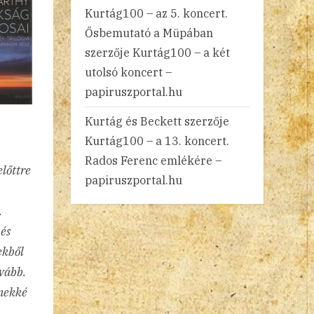
Kurtág100 – az 5. koncert.
Ősbemutató a Müpában
szerzője
Kurtág100 – a két
utolsó koncert –
papiruszportal.hu
Kurtág és Beckett
szerzője
Kurtág100 – a 13. koncert.
Rados Ferenc emlékére –
előttre
papiruszportal.hu
.
 és
ekből
ovább.
rmekké