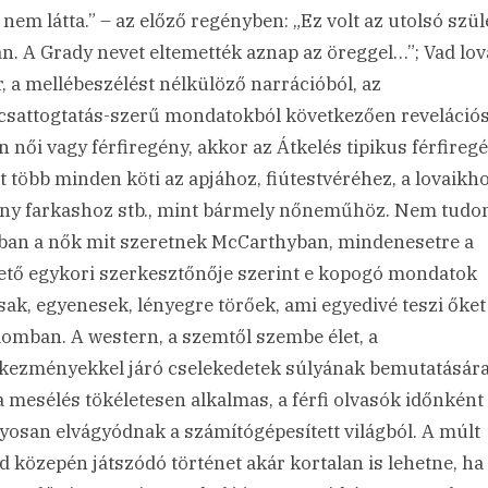
 nem látta.” – az előző regényben: „Ez volt az utolsó szül
n. A Grady nevet eltemették aznap az öreggel…”; Vad lova
r, a mellébeszélést nélkülöző narrációból, az
csattogtatás-szerű mondatokból következően reveláció
n női vagy férfiregény, akkor az Átkelés tipikus férfiregé
t több minden köti az apjához, fiútestvéréhez, a lovaikho
ny farkashoz stb., mint bármely nőneműhöz. Nem tudo
ában a nők mit szeretnek McCarthyban, mindenesetre a
tő egykori szerkesztőnője szerint e kopogó mondatok
asak, egyenesek, lényegre törőek, ami egyedivé teszi őket
lomban. A western, a szemtől szembe élet, a
kezményekkel járó cselekedetek súlyának bemutatására
ta mesélés tökéletesen alkalmas, a férfi olvasók időnként
yosan elvágyódnak a számítógépesített világból. A múlt
d közepén játszódó történet akár kortalan is lehetne, ha