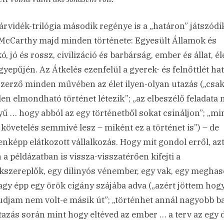
árvidék-trilógia második regénye is a „határon” játszódi
McCarthy majd minden története: Egyesült Államok és
, jó és rossz, civilizáció és barbárság, ember és állat, él
 gyepűjén. Az Átkelés ezenfelül a gyerek- és felnőttlét ha
 szerző minden művében az élet ilyen-olyan utazás („csa
len elmondható történet létezik”; „az elbeszélő feladata
ű … hogy abból az egy történetből sokat csináljon”; „m
 követelés semmivé lesz – miként ez a történet is”) – de
nképp elátkozott vállalkozás. Hogy mit gondol erről, az
 a példázatban is vissza-visszatérően kifejti a
kszereplők, egy dilinyós vénember, egy vak, egy meghas
agy épp egy örök cigány szájába adva („azért jöttem hog
djam nem volt-e másik út”; „történhet annál nagyobb ba
tazás során mint hogy eltéved az ember … a terv az egy 