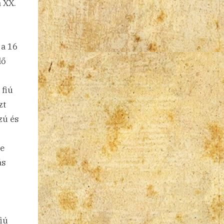
 XX.
 a 16
lő
 fiú
zt
zú és
re
ás
fiú