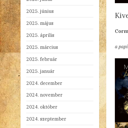
2025. június
Kiv
2025. május
By
Po
ad
20
Ni
Corm
2025. április
on
a papi
2025. március
2025. február
2025. január
2024. december
2024. november
2024. október
2024. szeptember