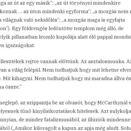
ga az út az egy másik”; „az út törvényei mindenkire
koznak … az úton mindenki egyforma”; „a mozgás nem
a világnak való nekidőlés”; „a mozgás maga is egyfajta
don”). Egy földrengés ledöntötte templom még álló, de
lyik pillanatban leomló kupolája alatt élő pappal mondat
yen igazságokat:
illesztékek rejtve vannak előttünk. Az asztalosmunka. A
an a világ felépül. Nem tudhatjuk hogy mit lehetne elve
e. Mit kihagyni. Nem tudhatjuk hogy mi maradna állva é
a össze.”
meglepő, az szippantja be az olvasót, hogy McCarthynál 
lyesnek tűnő kinyilatkoztatások hitelesek. Azt sulykolja
nnyian, de mindez fatalizmusából, az illúziók mindenn
ából („Amikor kilovagolt a kapun az apja még aludt. Soh