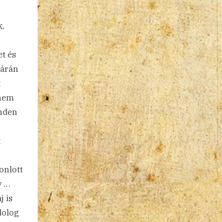
k,
et és
tárán
k
 nem
inden
t
onlott
y …
j is
dolog