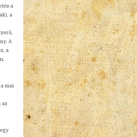
etés a
k), a
szerű.
ny. A
z, a
m,
 a mai
 az
 egy