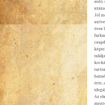
autó,
száza
Jól m
szöve
éves l
farka
csapd
képte
talál
kocká
tartós
hazaé
érte,
idegál
Az el
megre