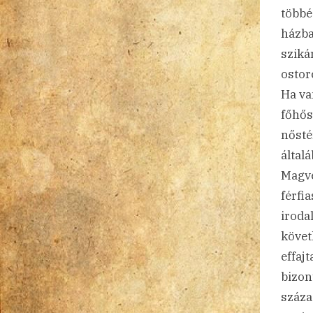
többé
házba
sziká
ostor
Ha va
főhős
nősté
által
Magve
férfi
iroda
követ
effaj
bizon
száza