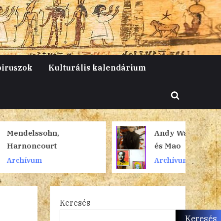
piruszok
Kulturális kalendárium
Toggle
search
form
,
Andy Warhol, Marilyn
és Mao
Archívum
Keresés
Keresés