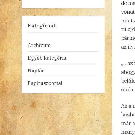
de ma
vonat
mint 
Kategóriák
tulaj
bárme
Archívum
az il
Egyéb kategória
„…az 
Naptár
ahogy
belől
Papiruszportal
omlan
Az a 
közhe
már a
hiány