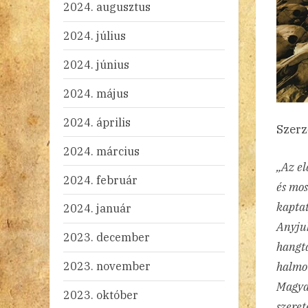
2024. augusztus
2024. július
2024. június
2024. május
2024. április
Szerz
2024. március
„Az el
2024. február
és mos
kaptat
2024. január
Anyjuk
2023. december
hangta
2023. november
halmot
Magyal
2023. október
szeret