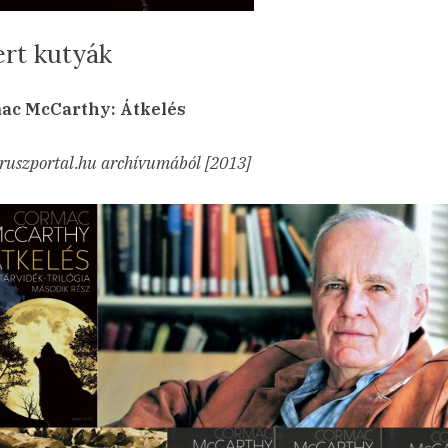
ert kutyák
sted
a(z)
min
24.01.09.
ncs hozzászólás
ac McCarthy: Átkelés
Kivert
kutyák
ruszportal.hu archívumából [2013]
bejegyzéshez