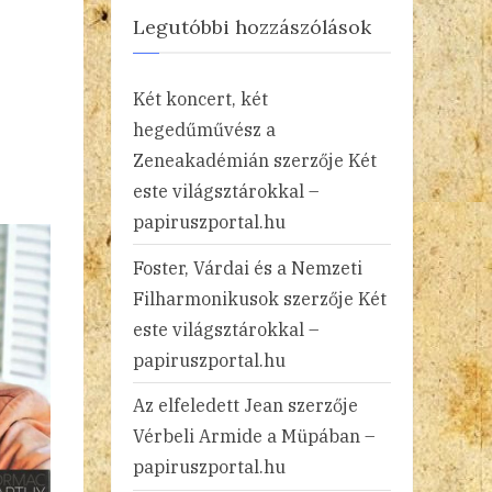
Legutóbbi hozzászólások
Két koncert, két
hegedűművész a
Zeneakadémián
szerzője
Két
este világsztárokkal –
papiruszportal.hu
Foster, Várdai és a Nemzeti
Filharmonikusok
szerzője
Két
este világsztárokkal –
papiruszportal.hu
Az elfeledett Jean
szerzője
Vérbeli Armide a Müpában –
papiruszportal.hu