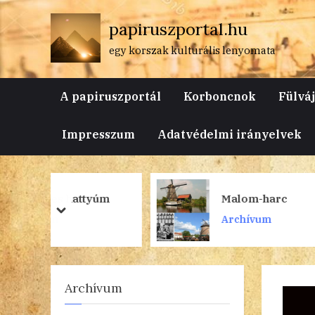
Skip
papiruszportal.hu
to
content
egy korszak kulturális lenyomata
A papiruszportál
Korboncnok
Fülvá
Impresszum
Adatvédelmi irányelvek
ttyúm
Malom-harc
prev
next
Archívum
Archívum