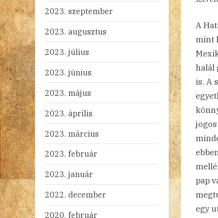
2023. szeptember
A Hat
2023. augusztus
mint 
2023. július
Mexikó
halál
2023. június
is. A
2023. május
egyet
könny
2023. április
jogos
2023. március
minde
ebben
2023. február
mellé
2023. január
pap v
2022. december
megtu
egy u
2020. február