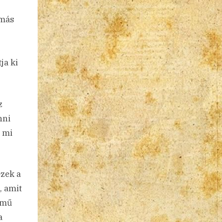
 más
ja ki
z
nni
s mi
ezek a
, amit
emű
a