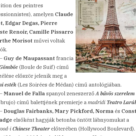
ition des peintres
ssionnistes), amelyen
Claude
, Edgar Degas, Pierre
te Renoir, Camille Pissarro
rthe Morisot
művei voltak
tók.
 –
Guy de Maupassant
francia
Gömböc
(Boule de Suif) című
zélése először jelenik meg a
i esték
(Les Soirées de Médan) című antológiában.
 –
Manuel de Falla
spanyol zeneszerző
A bűvös szerelem
brujo) című balettjének premierje a
madridi
Teatro Lará
 –
Douglas Fairbanks, Mary Pickford, Norma
és
Cons
adge
elsőként hagyják betonba öntött lábnyomukat a
ood-i
Chinese Theater
előterében (Hollywood Boulevard).