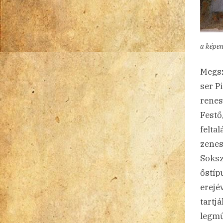
a képe
Megsz
ser Pi
renes
Festő
felta
zenes
Soksz
őstíp
erejé
tartj
legmű