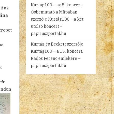
Kurtág100 – az 5. koncert.
tius
Ősbemutató a Müpában
lina
szerzője
Kurtág100 – a két
utolsó koncert –
erepet
papiruszportal.hu
Kurtág és Beckett
szerzője
be
Kurtág100 – a 13. koncert.
Rados Ferenc emlékére –
papiruszportal.hu
k
elv
ondon