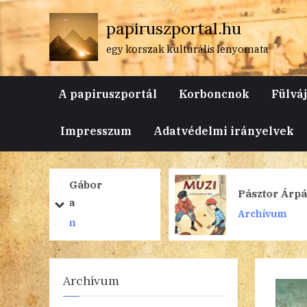
Skip
papiruszportal.hu
to
content
egy korszak kulturális lenyomata
A papiruszportál
Korboncnok
Fülvá
Impresszum
Adatvédelmi irányelvek
r
Pásztor Árpád: Muzi
prev
next
Archívum
Archívum