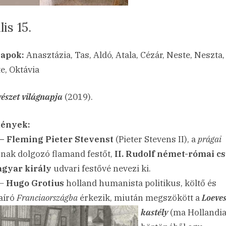
lis 15.
sted
a(z)
min
23.04.15.
ncs hozzászólás
apok:
Anasztázia, Tas, Aldó, Atala, Cézár, Neste, Neszta,
Április
e, Oktávia
15.
bejegyzéshez
észet világnapja
(2019).
ények:
– Fleming Pieter Stevenst
(Pieter Stevens II), a
prágai
nak dolgozó flamand festőt,
II. Rudolf német-római c
agyar király
udvari festővé nevezi ki.
 –
Hugo Grotius
holland humanista politikus, költő és
aíró
Franciaországba
érkezik, miután megszökött a
Loeves
kastély
(ma Hollandia