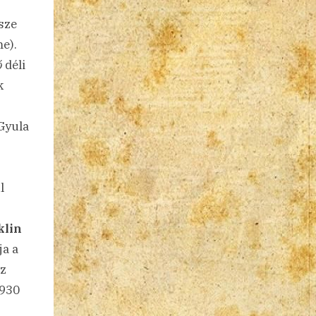
sze
e).
ó
déli
k
Gyula
l
klin
a a
Az
1930