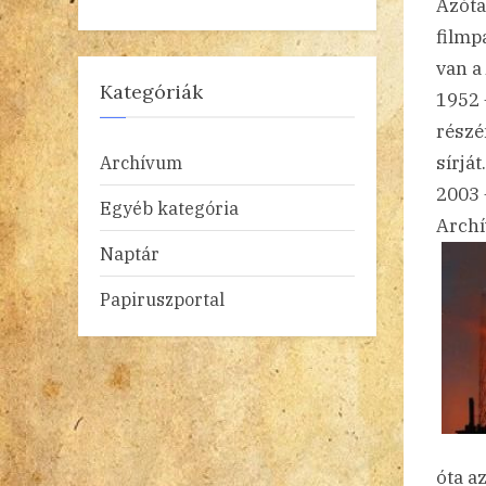
Azóta
filmp
van a
Kategóriák
1952
részé
sírját.
Archívum
2003 
Egyéb kategória
Archí
Naptár
Papiruszportal
óta az