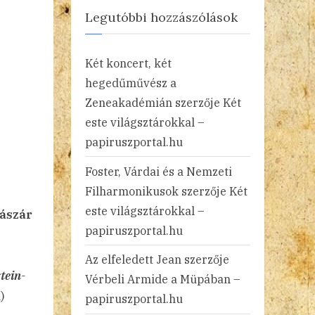
Legutóbbi hozzászólások
Két koncert, két
hegedűművész a
Zeneakadémián
szerzője
Két
este világsztárokkal –
papiruszportal.hu
Foster, Várdai és a Nemzeti
Filharmonikusok
szerzője
Két
este világsztárokkal –
sászár
papiruszportal.hu
Az elfeledett Jean
szerzője
tein-
Vérbeli Armide a Müpában –
)
papiruszportal.hu