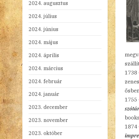
2024. augusztus
2024. július
2024. június
2024. május
megva
2024. április
száll
2024. március
1738
2024. február
zene
ősbem
2024. január
1755
2023. december
szótá
books
2023. november
1874 
2023. október
impres