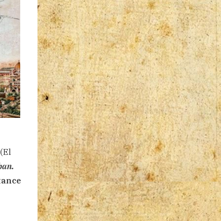
(El
ban.
tance