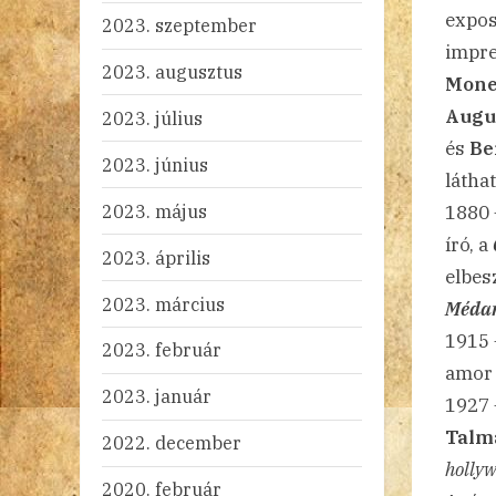
expos
2023. szeptember
impre
2023. augusztus
Monet
Augus
2023. július
és
Be
2023. június
látha
2023. május
1880
író, a
2023. április
elbes
2023. március
Médan
1915
2023. február
amor 
2023. január
1927
Talm
2022. december
hollyw
2020. február