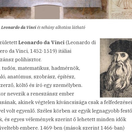
n
Leonardo da Vinci
és néhány alkotása látható
ületett
Leonardo da Vinci
(Leonardo di
ero da Vinci, 1452-1519) itáliai
zánsz polihisztor.
, tudós, matematikus, hadmérnök,
láló, anatómus, szobrász, építész,
zerző, költő és író egy személyben.
or nevezik a reneszánsz ember
usának, akinek végtelen kíváncsisága csak a felfedezése
vel volt egyenlő. Széles körben az egyik legnagyobb fest
ák, és egyes vélemények szerint ő lehetett minden idők
veltebb embere. 1469-ben (mások szerint 1466-ban)