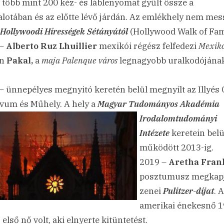
 több mint 200 kéz- és láblenyomat gyűlt össze a
alotában és az előtte lévő járdán. Az emlékhely nem mes
Hollywoodi Hírességek Sétányától
(Hollywood Walk of Fam
 –
Alberto Ruz Lhuillier
mexikói régész felfedezi
Mexik
n
Pakal,
a
maja Palenque város
legnagyobb uralkodójána
– ünnepélyes megnyitó keretén belül megnyílt az Illyés 
vum és Műhely. A hely a
Magyar Tudományos
Akadémia
Irodalomtudományi
Intézete
keretein belü
működött 2013-ig.
2019 –
Aretha Fran
posztumusz megkapj
zenei
Pulitzer-díjat
. 
amerikai énekesnő 
 első nő volt, aki elnyerte kitüntetést.