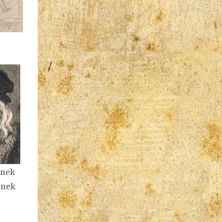
inek
őnek