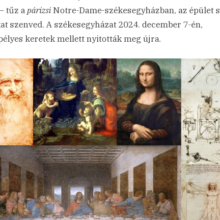
– tűz a
párizsi
Notre-Dame-székesegyházban, az épület 
at szenved. A székesegyházat 2024. december 7-én,
élyes keretek mellett nyitották meg újra.