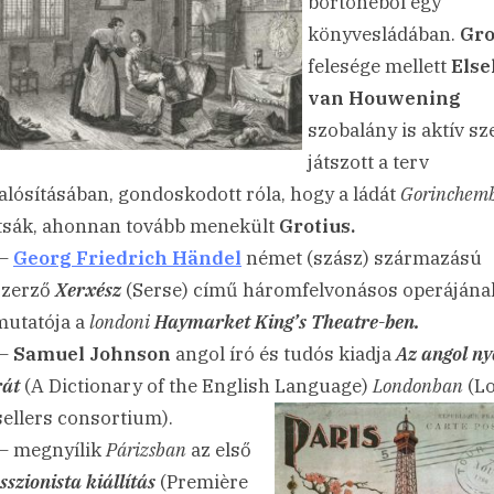
börtönéből egy
könyvesládában.
Gro
felesége mellett
Else
van Houwening
szobalány is aktív sz
játszott a terv
lósításában, gondoskodott róla, hogy a ládát
Gorinchem
ítsák, ahonnan tovább menekült
Grotius.
 –
Georg Friedrich Händel
német (szász) származású
szerző
Xerxész
(Serse) című háromfelvonásos operájána
utatója a
londoni
Haymarket King’s Theatre-ben.
 –
Samuel Johnson
angol író és tudós kiadja
Az angol ny
rát
(A Dictionary of the English Language)
Londonban
(L
ellers consortium).
– megnyílik
Párizsban
az első
szionista kiállítás
(Première