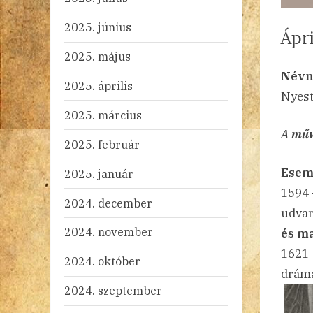
2025. június
Ápri
2025. május
By
Po
ad
20
Ni
Névn
2025. április
on
Nyest
2025. március
A műv
2025. február
Esem
2025. január
1594
2024. december
udvar
2024. november
és m
1621
2024. október
drám
2024. szeptember