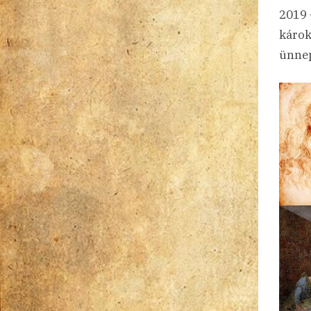
2019 
károk
ünnep