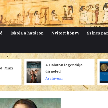
jó
Iskola a határon
Nyitott könyv
Színes pa
A Balaton legendája
A Bánk bán,
újraéled
Archívum
Archívum