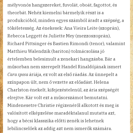
mélyvonós hangszereket, fuvolát, oboát, fagottot, és
theorbát. Nehéz kiemelni bármelyik részt is a
produkcióból, minden egyes számból áradt a szépség, a
tökéletesség. Az énekesek: Ana Vieira Leite (szoprán),
Rebecca Leggett és Juliette Mey (mezzoszoprán),
Richard Pittsinger és Bastien Rimondi (tenor), valamint
Matthieu Walendzik (bariton) tolmácsolása jó
értelemben belesimult a zenekari hangzásba. Bár a
műsorban nem szerepelt Handel Rinaldójának ismert
Cara sposa
áriája, ez volt az első ráadás. Az ünnepelt a
színpapon ült, nem ő vezette az előadást. Helena
Charlston énekelt, kifejezéstelenül, az ária szépségét
elrejtve. Kár volt ezt a műsorszámot bemutatni.
Mindenesetre Christie régizenéről alkotott és meg is
valósított elképzelése maradéktalanul mutatta azt,
hogy a bécsi klasszika előtti zenék is lehetnek
lebilincselőek az addig azt nem ismerők számára.