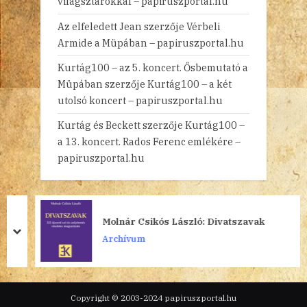
világsztárokkal – papiruszportal.hu
Az elfeledett Jean
szerzője
Vérbeli
Armide a Müpában – papiruszportal.hu
Kurtág100 – az 5. koncert. Ősbemutató a
Müpában
szerzője
Kurtág100 – a két
utolsó koncert – papiruszportal.hu
Kurtág és Beckett
szerzője
Kurtág100 –
a 13. koncert. Rados Ferenc emlékére –
papiruszportal.hu
Molnár Csikós László: Divatszavak
prev
next
Archívum
Copyright © 2003-2024 papiruszportal.hu