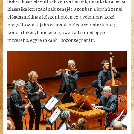
Sokan kissé elavultnak vélik a barokk, de inkább a bécsi
klasszika korszakának zenéjét, azonban a korhű zenei
előadásmódnak köszönhetően ez a vélemény kezd
megváltozni. Újabb és újabb művek szólalnak meg
koncerteken, lemezeken, az előadásmód egyre
mívesebb, egyre inkább „közönségbarát”.