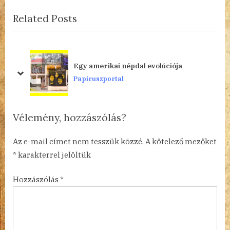
r
e
navigáció
Related Posts
e
x
v
t
i
P
o
o
Egy amerikai népdal evolúciója
u
s
prev
next
Papiruszportal
s
t
P
:
o
Vélemény, hozzászólás?
s
t
Az e-mail címet nem tesszük közzé.
A kötelező mezőket
:
*
karakterrel jelöltük
Hozzászólás
*