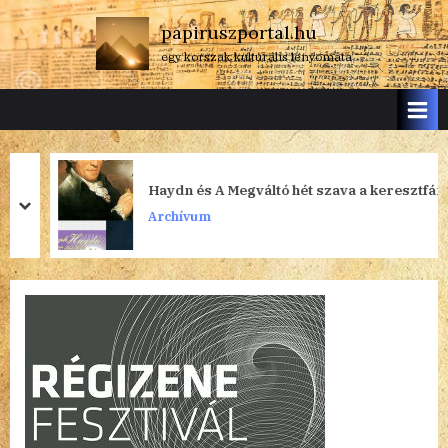
Skip
papiruszportal.hu
to
egy korszak kulturális lenyomata
content
Haydn és A Megváltó hét szava a keresztfán
prev
next
Archívum