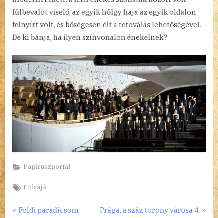
fülbevalót viselő, az egyik hölgy haja az egyik oldalon
felnyírt volt, és bőségesen élt a tetoválás lehetőségével.
De ki bánja, ha ilyen színvonalon énekelnek?
Papiruszportal
Tags:
Fülvájó
Bejegyzés
P
N
Földi paradicsom
Prága, a száz torony városa 4.