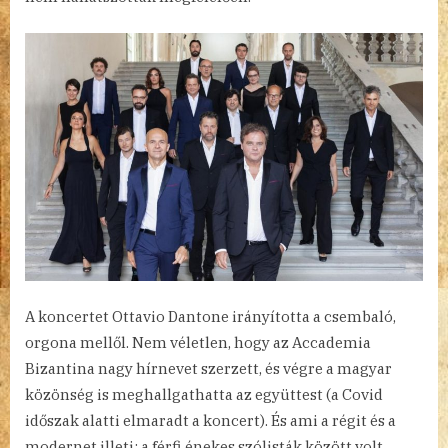
A koncertet Ottavio Dantone irányította a csembaló,
orgona mellől. Nem véletlen, hogy az Accademia
Bizantina nagy hírnevet szerzett, és végre a magyar
közönség is meghallgathatta az együttest (a Covid
időszak alatti elmaradt a koncert). És ami a régit és a
modernet illeti: a férfi énekes szólisták között volt