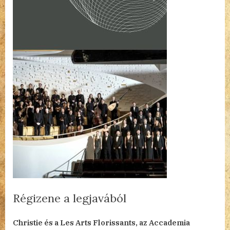
Régizene a legjavából
By
Posted
a(z)
admin
2025.03.08.
Nincs hozzászólás
Christie és a Les Arts Florissants, az Accademia
on
Régizene