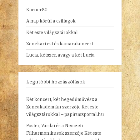
Körner80
A nap körül a csillagok
Két este világsztárokkal
Zenekari est és kamarakoncert
Lucia, kétszer, avagy a két Lucia
Legutóbbi hozzászólások
Két koncert, két hegedűművész a
Zeneakadémián
szerzője
Két este
világsztárokkal – papiruszportal.hu
Foster, Várdai és a Nemzeti
Filharmonikusok
szerzője
Két este