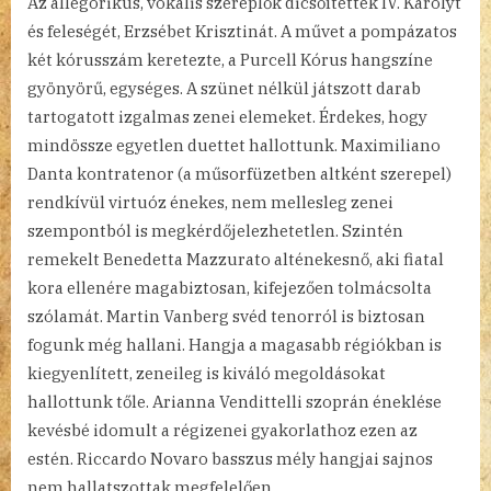
Az allegorikus, vokális szereplők dicsőítették IV. Károlyt
és feleségét, Erzsébet Krisztinát. A művet a pompázatos
két kórusszám keretezte, a Purcell Kórus hangszíne
gyönyörű, egységes. A szünet nélkül játszott darab
tartogatott izgalmas zenei elemeket. Érdekes, hogy
mindössze egyetlen duettet hallottunk. Maximiliano
Danta kontratenor (a műsorfüzetben altként szerepel)
rendkívül virtuóz énekes, nem mellesleg zenei
szempontból is megkérdőjelezhetetlen. Szintén
remekelt Benedetta Mazzurato alténekesnő, aki fiatal
kora ellenére magabiztosan, kifejezően tolmácsolta
szólamát. Martin Vanberg svéd tenorról is biztosan
fogunk még hallani. Hangja a magasabb régiókban is
kiegyenlített, zeneileg is kiváló megoldásokat
hallottunk tőle. Arianna Vendittelli szoprán éneklése
kevésbé idomult a régizenei gyakorlathoz ezen az
estén. Riccardo Novaro basszus mély hangjai sajnos
nem hallatszottak megfelelően.