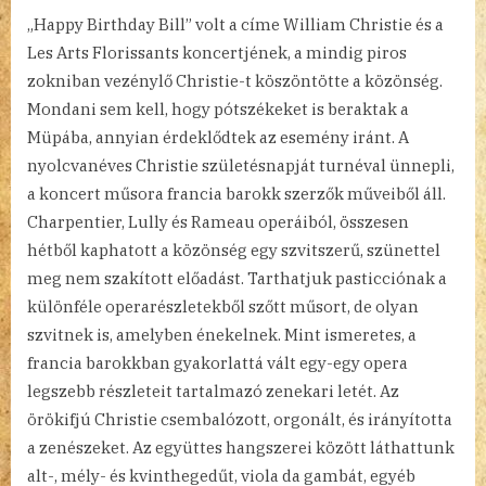
„Happy Birthday Bill” volt a címe William Christie és a
Les Arts Florissants koncertjének, a mindig piros
zokniban vezénylő Christie-t köszöntötte a közönség.
Mondani sem kell, hogy pótszékeket is beraktak a
Müpába, annyian érdeklődtek az esemény iránt. A
nyolcvanéves Christie születésnapját turnéval ünnepli,
a koncert műsora francia barokk szerzők műveiből áll.
Charpentier, Lully és Rameau operáiból, összesen
hétből kaphatott a közönség egy szvitszerű, szünettel
meg nem szakított előadást. Tarthatjuk pasticciónak a
különféle operarészletekből szőtt műsort, de olyan
szvitnek is, amelyben énekelnek. Mint ismeretes, a
francia barokkban gyakorlattá vált egy-egy opera
legszebb részleteit tartalmazó zenekari letét. Az
örökifjú Christie csembalózott, orgonált, és irányította
a zenészeket. Az együttes hangszerei között láthattunk
alt-, mély- és kvinthegedűt, viola da gambát, egyéb